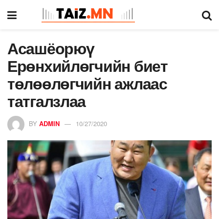
Асашёорюү
Ерөнхийлөгчийн биет
төлөөлөгчийн ажлаас
татгалзлаа
BY
ADMIN
10/27/2020