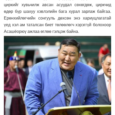
циркийг хувьчилж авсан асуудал сөхөгдөж, циркчид
өдөр бүр шахуу хэвлэлийн бага хурал зарлаж байгаа.
Ерөнхийлөгчийн сонгууль дөхсөн энэ хариуцлагатай
үед хэл ам таталсан биет төлөөлөгч хэрэггүй болохоор
Асашёорюү ажлаа өглөө гэлцэж байна.