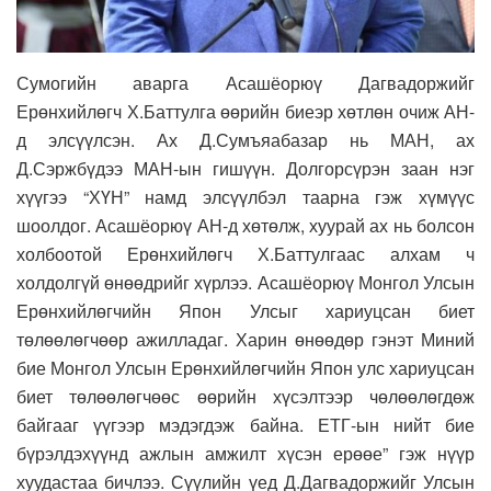
Сумогийн аварга Асашёорюү Дагвадоржийг
Ерөнхийлөгч Х.Баттулга өөрийн биеэр хөтлөн очиж АН-
д элсүүлсэн. Ах Д.Сумъяабазар нь МАН, ах
Д.Сэржбүдээ МАН-ын гишүүн. Долгорсүрэн заан нэг
хүүгээ “ХҮН” намд элсүүлбэл таарна гэж хүмүүс
шоолдог. Асашёорюү АН-д хөтөлж, хуурай ах нь болсон
холбоотой Ерөнхийлөгч Х.Баттулгаас алхам ч
холдолгүй өнөөдрийг хүрлээ. Асашёорюү Монгол Улсын
Ерөнхийлөгчийн Япон Улсыг хариуцсан биет
төлөөлөгчөөр ажилладаг. Харин өнөөдөр гэнэт Миний
бие Монгол Улсын Ерөнхийлөгчийн Япон улс хариуцсан
биет төлөөлөгчөөс өөрийн хүсэлтээр чөлөөлөгдөж
байгааг үүгээр мэдэгдэж байна. ЕТГ-ын нийт бие
бүрэлдэхүүнд ажлын амжилт хүсэн ерөөе” гэж нүүр
хуудастаа бичлээ. Сүүлийн үед Д.Дагвадоржийг Улсын