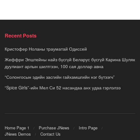
Recent Posts
Кристофер Ноланы трауматай Одиссей
Жеффри Эпштейны найз бүсгүй Беларус бүсгүй Карина Шуляк
дуулиант арлын шилтгээн, 100 сая доллар авна
“Солонгосын эдийн засгийн гайхамшгийн нэг бүтээгч”
“Spice Girls”-ийн Мел Си 52 насандаа анх удаа гэрлэлээ
Home Page 1
Purchase JNews
Intro Page
JNews Demos
Contact Us