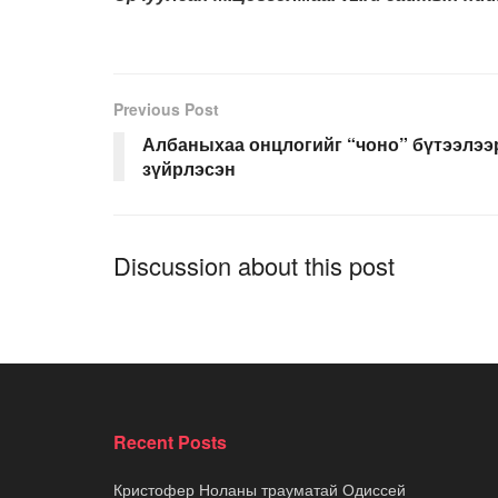
Previous Post
Албаныхаа онцлогийг “чоно” бүтээлээ
зүйрлэсэн
Discussion about this post
Recent Posts
Кристофер Ноланы трауматай Одиссей