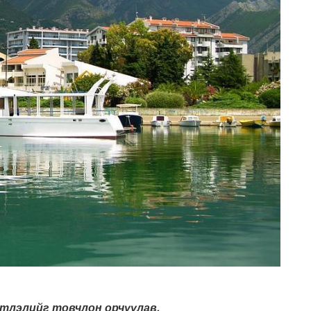
йтлэлийг товчлон орчуулав.