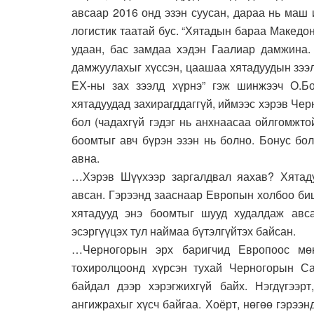
авсаар 2016 онд эзэн суусан, дараа нь маш 
логистик таатай бус. “Хятадын бараа Македо
удаан, бас замдаа хэдэн Гаалиар дамжина
дамжуулахыг хүссэн, цаашаа хятадуудын зээ
ЕХ-ны зах зээлд хүрнэ” гэж шинжээч О.Б
хятадуудад захирагддаггүй, иймээс хэрэв Чер
бол (чадахгүй гэдэг нь анхнаасаа ойлгомжт
боомтыг авч бүрэн эзэн нь болно. Бонус бо
авна.
…Хэрэв Шүүхээр заргалдвал яахав? Хятаду
авсан. Гэрээнд зааснаар Европын холбоо б
хятадууд энэ боомтыг шууд худалдаж авса
эсэргүүцэх тул наймаа бүтэлгүйтэх байсан.
…Черногорын эрх баригчид Европоос мө
тохиролцоонд хүрсэн тухай Черногорын Са
байдал дээр хэрэгжихгүй байх. Нэгдүгээрт
ангижрахыг хүсч байгаа. Хоёрт, нөгөө гэрээ