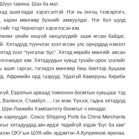
Шүүх тавина. Шах ба мат.
ад ашигладаг хэрэгсэлтэй. Нэг нь онгоц тээвэрлэгч,
д харин мөнгөөр бүхнийг амжуулдаг. Нэг бол шууд
сгийг тэд Черногорт хэрэглэсэн юм.
төлөх үеийн онцгой нөхцлүүдийг зааж өгсөн байдаг,
й. Хятадууд түүнчлэн зээл өгсөн улс орнуудад нэмэлт
хятад зээл “тунгалаг бус”. Хятад өөрийн мөнгийг авсан
лгочихдог юм. Хятадуудын хувьд тухайн орон зээлийг
ь ашиг гаргах, тэгэхдээ мөнгөөр биш биетээр буцааж
д, Африкийн орд газрууд. Удахгүй Камеруны Кириби
огүй, Европын арваад томоохон боомтын хувьцааг тэд
, Валенси, Стамбул…. гэх мэм. Үүнээс гадна хятадууд
 Шри-Ланкийн Хамбантоту боомтыг ч хянадаг.
 хариуцдаг, Cosco Shipping Ports ба China Merchants
огыг хятадуудад авч ирдэг төдийгүй элдэв “Бүс ба зам”
хэмээн ОХУ-ын ШУА-ийн эрдэмтэн А.Куприянов ярилаа.