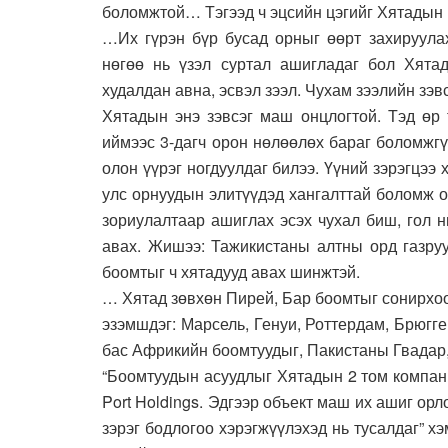
боломжтой… Тэгээд ч эцсийн цэгийг Хятадын 
…Их гүрэн бүр бусад орныг өөрт захируулах
нөгөө нь үзэл суртал ашигладаг бол Хята
худалдан авна, эсвэл зээл. Чухам зээлийн зэв
Хятадын энэ зэвсэг маш онцлогтой. Тэд өр 
иймээс 3-дагч орон нөлөөлөх бараг боломжгү
олон үүрэг ногдуулдаг билээ. Үүний зэрэгцээ 
улс орнуудын элитүүдэд хангалттай боломж о
зориулалтаар ашиглах эсэх чухал биш, гол н
авах. Жишээ: Тажикистаны алтны орд газруу
боомтыг ч хятадууд авах шинжтэй.
… Хятад зөвхөн Пирей, Бар боомтыг сонирхо
эзэмшдэг: Марсель, Генуи, Роттердам, Брюгге
бас Африкийн боомтуудыг, Пакистаны Гвадар,
“Боомтуудын асуудлыг Хятадын 2 том компани
Port Holdings. Эдгээр объект маш их ашиг орл
зэрэг бодлогоо хэрэгжүүлэхэд нь тусалдаг” 