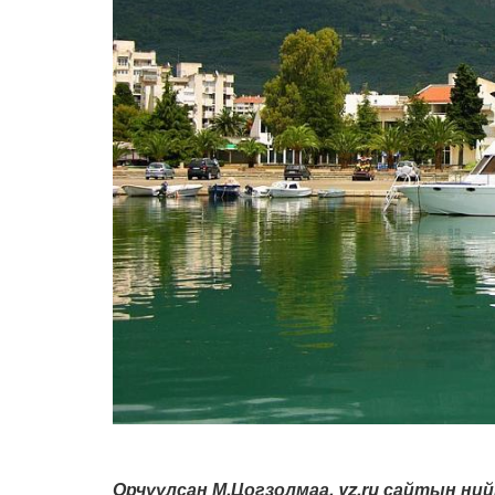
Орчуулсан М.Цогзолмаа. vz.ru сайтын ни