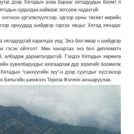
нутаг дээр Хятадын ачаа барааг хятадуудын боомт л
 Хятадын худалдаа наймааг зогсоож чадахгүй.
 олгохоо үргэлжлүүлсээр, эдгээр орны төсөвт өөрийн
ээр орнуудад шийдвэр гаргах явцыг Хятад хянадаг
яа хятадуудтай харилцах үед. Энэ бол ямар ч шийдвэр
эх гэсэн ойлголт. Мөн чанартаа энэ бол дипломатч
үй, албадаж дарамталдаггүй. Гэхдээ Хятадын хөрөнгө
лийн хувилбаруудыг хязгаарлаж дур зоригийг боомилж
Хятадын “санхүүгийн зүү”-н дээр суугсдыг хүссэнээр
ээн Бельгийн шинжээч Тереза Фэллон анхааруулав.