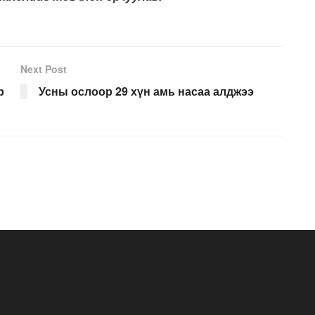
Next Post
р
Усны ослоор 29 хүн амь насаа алджээ