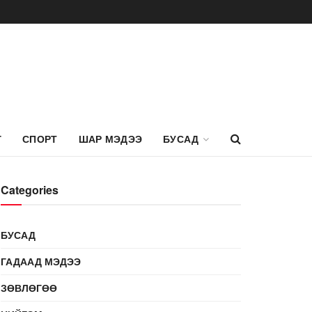
Г
СПОРТ
ШАР МЭДЭЭ
БУСАД
Categories
БУСАД
ГАДААД МЭДЭЭ
ЗӨВЛӨГӨӨ