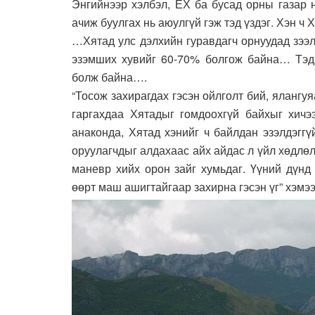
Энгийнээр хэлбэл, ЕХ ба бусад орны газар 
ачиж буулгах нь аюулгүй гэж тэд үздэг. Хэн ч
…Хятад улс дэлхийн гуравдагч орнуудад зээл
эзэмших хувийг 60-70% болгож байна… Тэдг
болж байна….
“Тосож захирагдах гэсэн ойлголт бий, ялангу
гаргахдаа Хятадыг гомдоохгүй байхыг хичэ
анаконда, Хятад хэнийг ч байлдан эзэлдэгг
оруулагчдыг алдахаас айх айдас л үйл хөдлө
маневр хийх орон зайг хумьдаг. Үүний дүнд 
өөрт маш ашигтайгаар захирна гэсэн үг” хэм