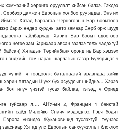
их хэмжээний хөрөнгө оруулалт хийсэн билээ. Гэхдээ
н, Сербээр дамжин Европын холбоо руу явдаг. Энэ их
. Иймээс Хятад бараагаа Черногорын Бар боомтоор
лээр барих өндөр хурдны авто замаар Серб орж шууд
ондаренко тайлбарлав. Харин Бар боомт одоогоор
ногор нөгөө зам барихаар авсан зээлээ төлж чадахгүй
ой байсан) Хятадын Төрийнбанк оронд нь Бар хэмээх
лгон эндхийн том наран шарлагын газар Булярицаг ч
уд үүнийг ч тооцоолж баталгаатай араандаа хийж
иш харин Хятадын Шүүх бүх асуудлыг шийднэ… Хэрэв
н бол илүү үнэтэй тусах байлаа, тэгээд ч Өрнөд
нгө гуйсаар л…. АНУ-ын 2, Францын 1 банктай
нгийн сайд Милойко Спаич мэдэгдлээ. Гэвч бодит
, Европа үнэндээ Жукановичид туслахгүй, түүнээс
нд зааснаар Хятад улс Европын санхүүжилтыг блоклох