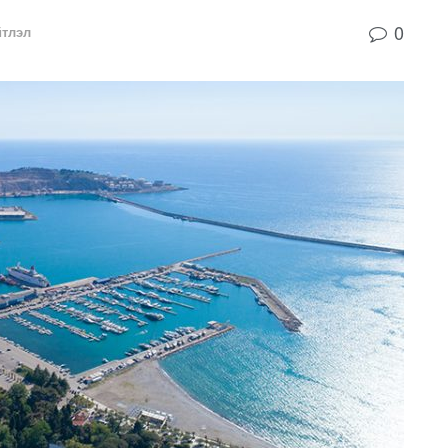
0
йтлэл