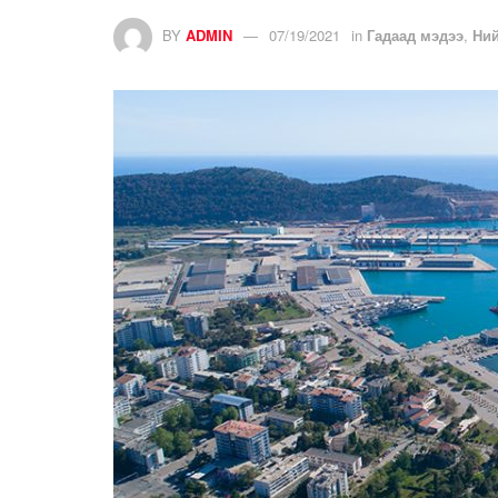
BY
ADMIN
07/19/2021
in
Гадаад мэдээ
,
Ни