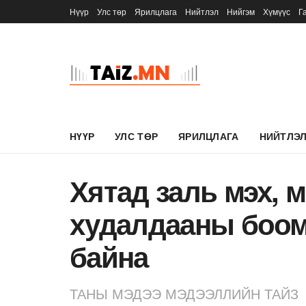
Нүүр
Улс төр
Ярилцлага
Нийтлэл
Нийгэм
Хүмүүс
Г
НҮҮР
УЛС ТӨР
ЯРИЛЦЛАГА
НИЙТЛЭ
Хятад заль мэх, 
худалдааны боом
байна
ТАНЫ МЭДЭЭ МЭДЭЭЛЛИЙН ТАЙЗ