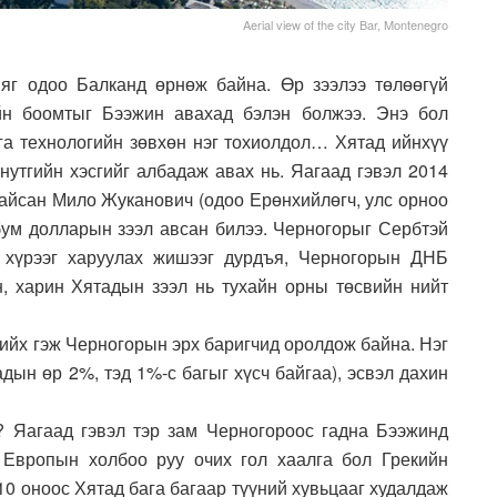
Aerial view of the city Bar, Montenegro
яг одоо Балканд өрнөж байна. Өр зээлээ төлөөгүй
йн боомтыг Бээжин авахад бэлэн болжээ. Энэ бол
га технологийн зөвхөн нэг тохиолдол… Хятад ийнхүү
нутгийн хэсгийг албадаж авах нь. Яагаад гэвэл 2014
йсан Мило Жуканович (одоо Ерөнхийлөгч, улс орноо
рбум долларын зээл авсан билээ. Черногорыг Сербтэй
 хүрээг харуулах жишээг дурдъя, Черногорын ДНБ
, харин Хятадын зээл нь тухайн орны төсвийн нийт
ийх гэж Черногорын эрх баригчид оролдож байна. Нэг
адын өр 2%, тэд 1%-с багыг хүсч байгаа), эсвэл дахин
? Яагаад гэвэл тэр зам Черногороос гадна Бээжинд
 Европын холбоо руу очих гол хаалга бол Грекийн
10 оноос Хятад бага багаар түүний хувьцааг худалдаж