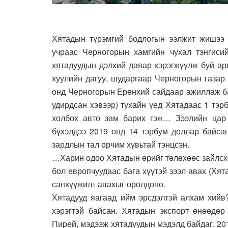
Хятадын түрэмгий бодлогын ээлжит жишээ 
учраас Черногорын хамгийн чухал тэнгиси
хятадуудын дэлхий даяар хэрэгжүүлж буй ар
хуулийн дагуу, шударгаар Черногорын газар 
онд Черногорын Ерөнхий сайдаар ажиллаж ба
удирдсан хэвээр) тухайн үед Хятадаас 1 тэ
холбох авто зам барих гэж… Зээлийн цар
бүхэлдээ 2019 онд 14 тэрбум доллар байсан
зардлын тал орчим хувьтай тэнцсэн.
…Харин одоо Хятадын өрийг төлөхөөс зайлсх
бол европчуудаас бага хүүтэй зээл авах (Хят
санхүүжилт авахыг оролдоно.
Хятадууд яагаад ийм эрсдэлтэй алхам хийв
хэрэгтэй байсан. Хятадын экспорт өнөөдөр
Пирей, мэдээж хятадуудын мэдэлд байдаг. 20