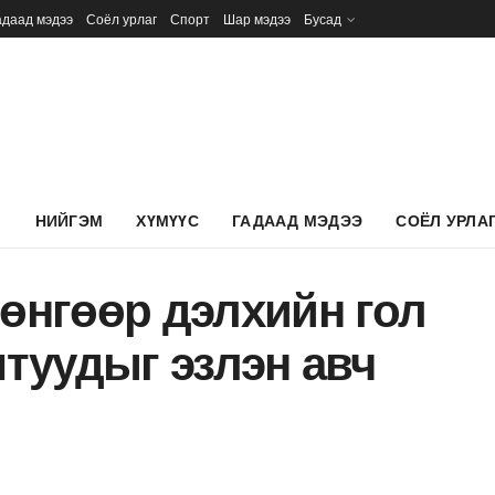
адаад мэдээ
Соёл урлаг
Спорт
Шар мэдээ
Бусад
Л
НИЙГЭМ
ХҮМҮҮС
ГАДААД МЭДЭЭ
СОЁЛ УРЛА
мөнгөөр дэлхийн гол
туудыг эзлэн авч