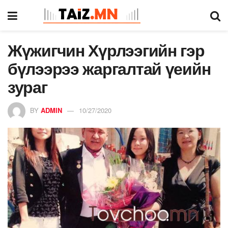
Жүжигчин Хүрлээгийн гэр
бүлээрээ жаргалтай үеийн
зураг
BY
ADMIN
10/27/2020