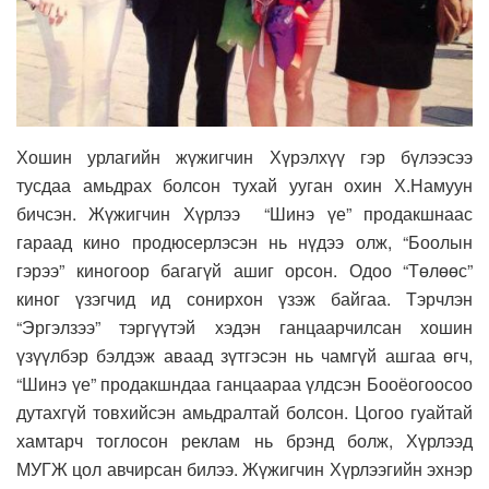
Хошин урлагийн жүжигчин Хүрэлхүү гэр бүлээсээ
тусдаа амьдрах болсон тухай ууган охин Х.Намуун
бичсэн. Жүжигчин Хүрлээ “Шинэ үе” продакшнаас
гараад кино продюсерлэсэн нь нүдээ олж, “Боолын
гэрээ” киногоор багагүй ашиг орсон. Одоо “Төлөөс”
киног үзэгчид ид сонирхон үзэж байгаа. Тэрчлэн
“Эргэлзээ” тэргүүтэй хэдэн ганцаарчилсан хошин
үзүүлбэр бэлдэж аваад зүтгэсэн нь чамгүй ашгаа өгч,
“Шинэ үе” продакшндаа ганцаараа үлдсэн Бооёогоосоо
дутахгүй товхийсэн амьдралтай болсон. Цогоо гуайтай
хамтарч тоглосон реклам нь брэнд болж, Хүрлээд
МУГЖ цол авчирсан билээ. Жүжигчин Хүрлээгийн эхнэр