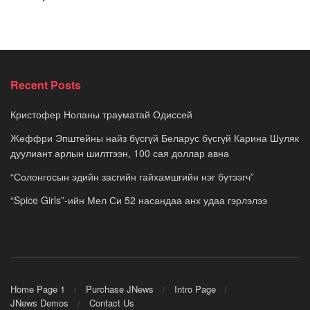
Recent Posts
Кристофер Ноланы трауматай Одиссей
Жеффри Эпштейны найз бүсгүй Беларус бүсгүй Карина Шуляк
дуулиант арлын шилтгээн, 100 сая доллар авна
“Солонгосын эдийн засгийн гайхамшгийн нэг бүтээгч”
“Spice Girls”-ийн Мел Си 52 насандаа анх удаа гэрлэлээ
Home Page 1
Purchase JNews
Intro Page
JNews Demos
Contact Us