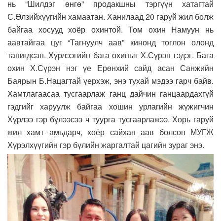
нь “Шилдэг өнгө” продакшны тэргүүн хатагтай
С.Өлзийхүүгийн хамаатан. Ханилаад 20 гаруй жил болж
байгаа хосууд хоёр охинтой. Том охин Намуун нь
аавтайгаа цуг “Тагнуулч аав” кинонд тоглон олонд
танигдсан. Хүрлээгийн бага охиныг Х.Сүрэн гэдэг. Бага
охин Х.Сүрэн нэг үе Ерөнхий сайд асан Санжийн
Баярын Б.Нацагтай үерхэж, энэ тухай мэдээ гарч байв.
Хамтлагаасаа тусгаарлаж ганц дайчин ганцаардахгүй
гэдгийг харуулж байгаа хошин урлагийн жүжигчин
Хүрлээ гэр бүлээсээ ч туурга тусгаарлажээ. Хорь гаруй
жил хамт амьдарч, хоёр сайхан аав болсон МУГЖ
Хүрэлхүүгийн гэр бүлийн жаргалтай цагийн зураг энэ.