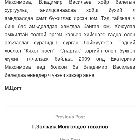
Максимова, Владимир Васильев хоёр балетын
сургуульд танилцсанаасаа хойш бүхий л
амьдралдаа хамт бүжиглэж ирсэн юм. Тэд тайзнаа ч
биш бас амьдралдаа хамтдаа байгаа юм. Хоюулаа
амжилтай толгой эргэм карьер хийснээс гадна олон
авъяаслаг сурагчдыг сурган бойжуулжээ. Тэдний
хослол “Кихот ноён”, “Спартак” зэргийн олон бүжгэн
жүжигт гялалзаж байлаа. 2009 онд Екатерина
Максимова өөд болсон ба Владимир Васильев
балетдаа өнөөдөр ч үнэнч хэвээр явна.
М.Цогт
Previous Post
Г.Золзаяа Монголдоо төвхнөв
Next Post