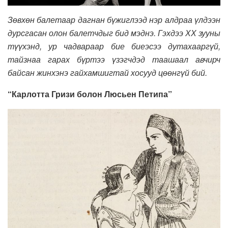
Зөвхөн балетаар дагнан бүжиглээд нэр алдраа үлдээн
дурсгасан олон балетчдыг бид мэднэ. Гэхдээ ХХ зууны
түүхэнд, ур чадвараар бие биеэсээ дутахааргүй,
тайзнаа гарах бүртээ үзэгчдэд таашаал авчирч
байсан жинхэнэ гайхамшигтай хосууд цөөнгүй бий.
“Карлотта Гризи болон Люсьен Петипа”