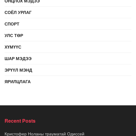
ОНЦЛОХ МЭДЭЭ
СОЁЛ УРЛАГ
СПОРТ
УЛС ТӨР
ХҮМҮҮС
ШАР МЭДЭЭ
ЭРҮҮЛ МЭНД
ЯРИЛЦЛАГА
Recent Posts
Кристофер Ноланы трауматай Одиссей