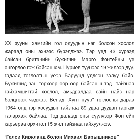
ХХ зууны хамгийн гол одуудын нэг болсон хослол
жараад оны эхнээс бүрэлджээ. Тэр үед 42 хүрээд
байсан британийн бүжигчин Марго Фонтейны үе
өнгөрлөө гэж байсан юм. Нуриев түүнээс 19 жилээр дүү,
гадаад тоглолтын үеэр Баруунд үлдсэн залуу байв.
Бүжигчид зан төрхөөр өөр өөр байсан ч тэд тайзнаа
гайхамшигтай хослол, амьдралдаа сайн найз нар
болцгоож чаджээ. Венад “Хунт нуур” тоглосны дараа
1964 онд тэр хосуудыг тайзнаа 89 удаа дуудан гаргаж
талархаж байлаа. Тэд далаад оны сүүлчээр Фонтейн
карьераа орхитол 15 жил тайзнаа гайхуулжээ.
“
Гелси Киркланд болон Михаил Барышников”