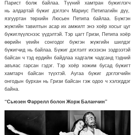
Парист болж байлаа. Түүний хамтран бүжиглэгч
нь алдартай бүжиг дэглэгч Мариус Петипагийн дүү,
язгууртан төрхийн Люсьен Петипа байлаа. Бүжгэн
жүжгийн тавилтын асар их амжилт энэ хоёр хосыг цуг
бүжиглүүлснээс үүдэлтэй. Тэр цагт Гризи, Петипа хоёр
өөрийн үеийн сонгодог бүжгэн жүжгийн шилдэг
бүжигчид нь байлаа. Бүжиг дэглэлт ихээхэн ээдрээтэй
байсан ч тэд ердийн байдлаа хадгалж чадсанд тэдний
авъяас гарсан гэдэг. Тэр хоёр хожим бусад бүжигт
хамтарч байсан түүхтэй. Аугаа бүжиг дэглэгчийн
онгодын бурхан нь Гризи байсан гэж одоо ч хэлэгддэг
байна.
“Сьюзен Фаррелл болон Жорж Баланчин”