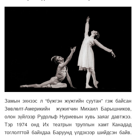
Замын эхнээс л “бүжгэн жүжгийн суутан” гэж байсан
Зөвлөлт-Америкийн жүжигчин Михаил Барышников,
олон зүйлээр Рудольф Нуриевын хувь заяаг давтжээ.
Тэр 1974 онд Их театрын труппын хамт Канадад
тоглолттой байхдаа Баруунд үлдэхээр шийдсэн байв.