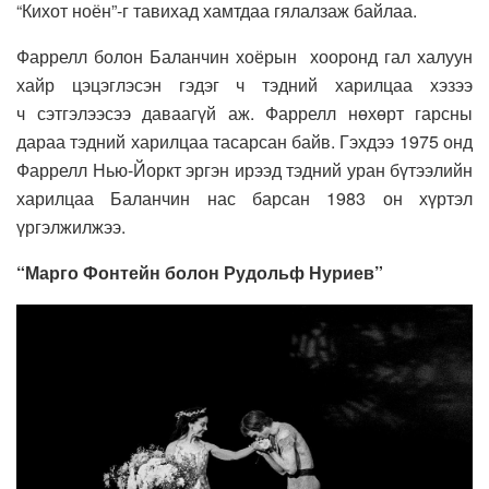
“Кихот ноён”-г тавихад хамтдаа гялалзаж байлаа.
Фаррелл болон Баланчин хоёрын хооронд гал халуун
хайр цэцэглэсэн гэдэг ч тэдний харилцаа хэзээ
ч сэтгэлээсээ даваагүй аж. Фаррелл нөхөрт гарсны
дараа тэдний харилцаа тасарсан байв. Гэхдээ 1975 онд
Фаррелл Нью-Йоркт эргэн ирээд тэдний уран бүтээлийн
харилцаа Баланчин нас барсан 1983 он хүртэл
үргэлжилжээ.
“Марго Фонтейн болон Рудольф Нуриев”