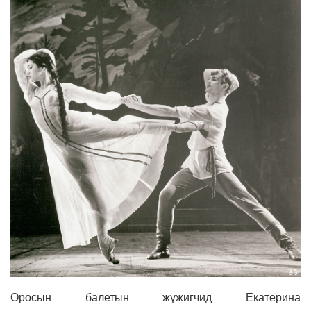
Оросын балетын жүжигчид Екатерина