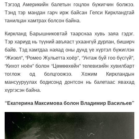
Тэгээд Америкийн балетын гоцлон бүжигчин болжээ.
Тэнд тэр мандан гарч ирж байсан Гелси Киркландтай
танилцан хамтрах болсон байна.
Киркланд Барышниковтай таарснаа хувь заяа гэдэг.
Тэр хариуд нь түүний авъяаст ухаангүй дурлан, биширч
байв. Тэд хамтдаа наяад оны дунд үе хүртэл бүжиглэн
“Жизел”, “Ромео Жульетта хоёр”, “Унтаж буй гоо бүсгүй”,
“Кихот ноён” болон “Цөмөөхөйн” телевизийн хувилбарт
тоглож од болцгоожээ. Хожим Киркландын
мансууруулах бодисонд донтсон нь балетаас явахад
хүргэсэн байна.
“Екатерина Максимова болон Владимир Васильев”