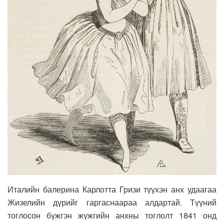
Италийн балерина Карлотта Гризи түүхэн анх удаагаа
Жизелийн дүрийг гаргаснаараа алдартай. Түүний
тоглосон бүжгэн жүжгийн анхны тоглолт 1841 онд