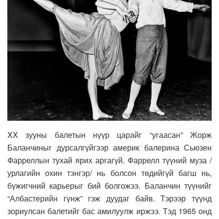
XX зууны балетын нүүр царайг “угаасан” Жорж
Баланчиныг дурсалгүйгээр америк балерина Сьюзен
Фарреллын тухай ярих аргагүй. Фаррелл түүний муза /
урлагийн охин тэнгэр/ нь болсон төдийгүй багш нь,
бүжигчний карьерыг бий болгожээ. Баланчин түүнийг
“Албастерийн гүнж” гэж дуудаг байв. Тэрээр түүнд
зориулсан балетийг бас амилуулж иржээ. Тэд 1965 онд