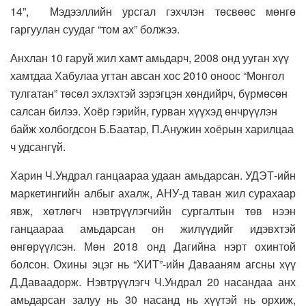
14”, Мэдээллийн урсгал гэхчлэн төсвөөс мөнгө
гаргуулан суудаг “том ах” болжээ.
Анхлан 10 гаруй жил хамт амьдарч, 2008 онд ууган хүү
хамтдаа Хабулаа угтан авсан хос 2010 оноос “Монгол
тулгатан” төсөл эхлэхтэй зэрэгцэн хөндийрч, бүрмөсөн
салсан билээ. Хоёр гэрийн, гурван хүүхэд өнчрүүлэн
байж холбогдсон Б.Баатар, П.Анужин хоёрын харилцаа
ч удсангүй.
Харин Ч.Ундрал ганцаараа удаан амьдарсан. УДЭТ-ийн
маркетингийн албыг ахалж, АНУ-д таван жил сурахаар
явж, хөтлөгч нэвтрүүлэгчийн сургалтын төв нээн
ганцаараа амьдарсан он жилүүдийг идэвхтэй
өнгөрүүлсэн. Мөн 2018 онд Дагийна нэрт охинтой
болсон. Охины эцэг нь “ХИТ”-ийн Давааням агсны хүү
Д.Даваадорж. Нэвтрүүлэгч Ч.Ундрал 20 насандаа анх
амьдарсан залуу нь 30 насанд нь хүүтэй нь орхиж,