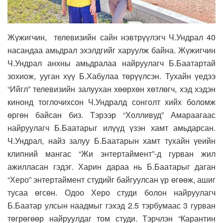
Жүжигчин, телевизийн сайн нэвтрүүлэгч Ч.Ундрал 40
насандаа амьдрал эхэлдгийг харуулж байна. Жүжигчин
Ч.Ундрал анхны амьдралаа найруулагч Б.Баатартай
зохиож, ууган хүү Б.Хабулаа төрүүлсэн. Тухайн үедээ
“Ийгл” телевизийн залуухан хөөрхөн хөтлөгч, хэд хэдэн
кинонд тоглочихсон Ч.Ундралд сонголт хийх боломж
өргөн байсан биз. Тэрээр “Холливуд” Амараагаас
найруулагч Б.Баатарыг илүүд үзэн хамт амьдарсан.
Ч.Ундрал, найз залуу Б.Баатарын хамт тухайн үеийн
клипний мангас “Жи энтертаймент”-д гурван жил
ажилласан гэдэг. Харин дараа нь Б.Баатарыг даган
“Херо” энтертаймент студийг байгуулсан үр өгөөж, ашиг
тусаа өгсөн. Одоо Херо студи болон найруулагч
Б.Баатар улсын наадмыг гэхэд 2.5 тэрбумаас 3 гурван
төгрөгөөр найруулдаг том студи. Тэрчлэн “Карантин