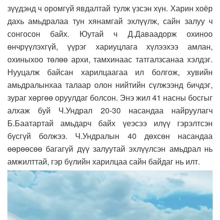
зүүдэнд ч оромгүй явдалтай тулж үзсэн хүн. Харин хоёр
дахь амьдралаа тун хянамгай эхлүүлж, сайн залуу ч
сонгосон байх. Юутай ч Д.Даваадорж охиноо
өнчрүүлэхгүй, үүрэг хариуцлага хүлээхээ амлан,
охиныхоо төлөө архи, тамхинаас татгалзсанаа хэлдэг.
Нууцалж байсан харилцаагаа ил болгож, хувийн
амьдралынхаа талаар олон нийтийн сүлжээнд бичдэг,
зураг хөргөө оруулдаг болсон. Энэ жил 41 насны босгыг
алхаж буй Ч.Ундрал 20-30 насандаа найруулагч
Б.Баатартай амьдарч байх үеэсээ илүү гэрэлтсэн
бүсгүй болжээ. Ч.Ундралын 40 дөхсөн насандаа
өөрөөсөө багагүй дүү залуутай эхлүүлсэн амьдрал нь
амжилттай, гэр бүлийн харилцаа сайн байдаг нь илт.