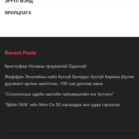
ЭРҮҮЛ МЭНД
ЯРИЛЦЛАГА
Recent Posts
Кристофер Ноланы трауматай Одиссей
Жеффри Эпштейны найз бүсгүй Беларус бүсгүй Карина Шуляк
дуулиант арлын шилтгээн, 100 сая доллар авна
“Солонгосын эдийн засгийн гайхамшгийн нэг бүтээгч”
“Spice Girls”-ийн Мел Си 52 насандаа анх удаа гэрлэлээ