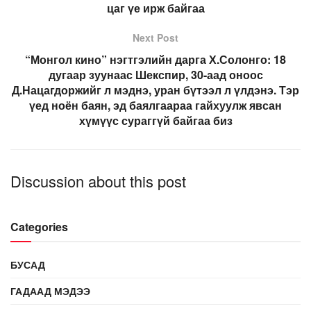
цаг үе ирж байгаа
Next Post
“Монгол кино” нэгтгэлийн дарга Х.Солонго: 18
дугаар зуунаас Шекспир, 30-аад оноос
Д.Нацагдоржийг л мэднэ, уран бүтээл л үлдэнэ. Тэр
үед ноён баян, эд баялгаараа гайхуулж явсан
хүмүүс сураггүй байгаа биз
Discussion about this post
Categories
БУСАД
ГАДААД МЭДЭЭ