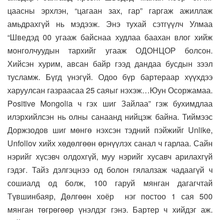
цаасны эрхлэн, “цагаан зах, гар” гаргаж ажиллаж
амьдрахгүй нь мэдээж. Энэ тухай сэтгүүлч Улмаа
“Шведэд 00 угааж байснаа худлаа баахан влог хийж
монголчуудын тархийг угааж ОДОНЦОР болсон.
Хийсэн хурим, авсан байр гээд дандаа бусдын зээл
тусламж. Бүгд үнэгүй. Одоо бүр бартераар хүүхдээ
харуулсан газраасаа 25 саяыг нэхэж…Юун Осоржамаа.
Positive Mongolia ч гэх шиг Зайлаа” гэж бухимдлаа
илэрхийлсэн нь олны санаанд нийцэж байна. Тиймээс
Доржзодов шиг мөнгө нэхсэн тэдний пэйжийг Unlike,
Unfollov хийх хөдөлгөөн өрнүүлэх санал ч гарлаа. Сайн
нэрийг хүсэвч олдохгүй, муу нэрийг хусавч арилахгүй
гэдэг. Тайз дэлгэцнээ од болон гялалзаж чадаагүй ч
сошиалд од болж, 100 гаруй мянган дагагчтай
Түвшинбаяр, Дөлгөөн хоёр нэг постоо 1 сая 500
мянган төгрөгөөр үнэлдэг гэнэ. Бартер ч хийдэг аж.