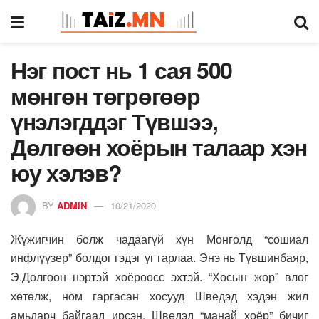
Нэг пост нь 1 сая 500
мөнгөн төгрөгөөр
үнэлэгддэг Түвшээ,
Дөлгөөн хоёрын талаар хэн
юу хэлэв?
BY
ADMIN
10/21/2020
Жүжигчин болж чадаагүй хүн Монголд “сошиал
инфлүүзер” болдог гэдэг үг гарлаа. Энэ нь Түвшинбаяр,
Э.Дөлгөөн нэртэй хоёроос
с эхтэй. “Хосын жор” влог
хөтөлж, ном гаргасан хосууд Шведэд хэдэн жил
амьдарч байгаад ирсэн. Шведэд “манай хоёр” бичиг