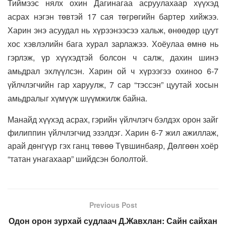
Тиймээс нялх охин Дагинагаа асруулахаар хүүхэд
асрах нэгэн төвтэй 17 сая төгрөгийн бартер хийжээ.
Харин энэ асуудал нь хүрээнээсээ хальж, өнөөдөр цуут
хос хэвлэлийн бага хурал зарлажээ. Хоёулаа өмнө нь
гэрлэж, үр хүүхэдтэй болсон ч салж, дахин шинэ
амьдрал эхлүүлсэн. Харин ой ч хүрээгээ охиноо 6-7
үйлчлэгчийн гар харуулж, 7 сар “тэссэн” цуутай хосын
амьдралыг хүмүүж шүүмжилж байна.
Манайд хүүхэд асрах, гэрийн үйлчлэгч бэлдэх орон зайг
филиппин үйлчлэгчид эзэлдэг. Харин 6-7 жил ажиллаж,
арай дөнгүүр гэх ганц төвөө Түвшинбаяр, Дөлгөөн хоёр
“татан унагахаар” шийдсэн бололтой.
Previous Post
Одон орон зурхай судлаач Д.Жавхлан: Сайн сайхан