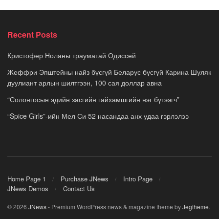
Recent Posts
Кристофер Ноланы трауматай Одиссей
Жеффри Эпштейны найз бүсгүй Беларус бүсгүй Карина Шуляк
дуулиант арлын шилтгээн, 100 сая доллар авна
“Солонгосын эдийн засгийн гайхамшгийн нэг бүтээгч”
“Spice Girls”-ийн Мел Си 52 насандаа анх удаа гэрлэлээ
Home Page 1
Purchase JNews
Intro Page
JNews Demos
Contact Us
© 2026
JNews
- Premium WordPress news & magazine theme by
Jegtheme
.