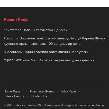
Recent Posts
Кристофер Ноланы трауматай Одиссей
Жеффри Эпштейны найз бүсгүй Беларус бүсгүй Карина Шуляк
дуулиант арлын шилтгээн, 100 сая доллар авна
“Солонгосын эдийн засгийн гайхамшгийн нэг бүтээгч”
“Spice Girls”-ийн Мел Си 52 насандаа анх удаа гэрлэлээ
Home Page 1
Purchase JNews
Intro Page
JNews Demos
Contact Us
© 2026
JNews
- Premium WordPress news & magazine theme by
Jegtheme
.