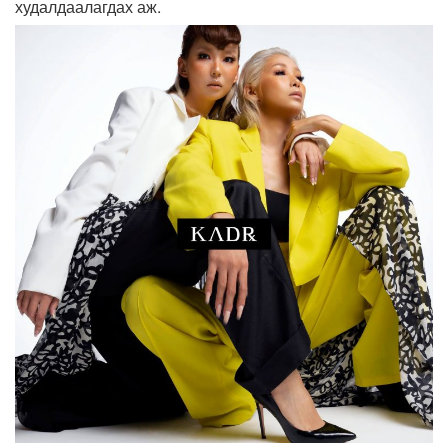
худалдаалагдах аж.