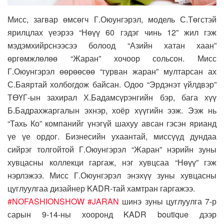
Мисс, загвар өмсөгч Г.Оюунгэрэл, модель С.Төгстэй
ярилцлах үеэрээ “Нөүү 60 гэдэг чинь 12” жил гэж
мэдэмхийрснээсээ болоод “Азийн хатан хаан”
өргөмжлөлөө “Жаран” хочоор сольсон. Мисс
Г.Оюунгэрэл өөрөөсөө “гурван жаран” мултарсан ах
С.Баяртай холбогдож байсан. Одоо “Эрдэнэт үйлдвэр”
ТӨҮГ-ын захирал Х.Бадамсүрэнгийн бэр, бага хүү
Б.Бадрахжаргалын эхнэр, хоёр хүүгийн ээж. Ээж нь
“Тахь Ко” компанийг үнэгүй шахуу авсан гэсэн ярианд
үе үе ордог. Бизнесийн ухаантай, миссүүд дундаа
сийрэг толгойтой Г.Оюунгэрэл “Жаран” нэрийн зуны
хувцасны коллекци гаргаж, нэг хувцсаа “Нөүү” гэж
нэрлэжээ. Мисс Г.Оюунгэрэл энэхүү зуны хувцасны
цуглуулгаа дизайнер KADR-тай хамтран гаргажээ.
#NOFASHIONSHOW
#JARAN
шинэ зуны цуглуулга 7-р
сарын 9-14-ны хооронд KADR boutique дээр