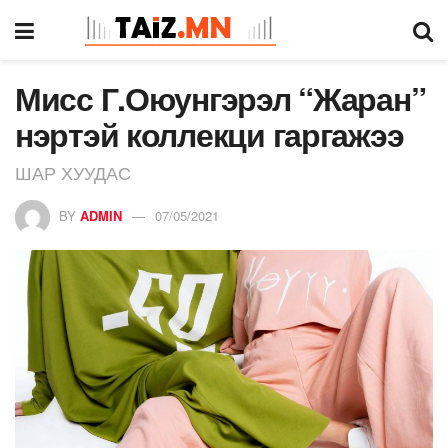
Мисс Г.Оюунгэрэл “Жаран”
нэртэй коллекци гаргажээ
ШАР ХУУДАС
BY
ADMIN
07/05/2021