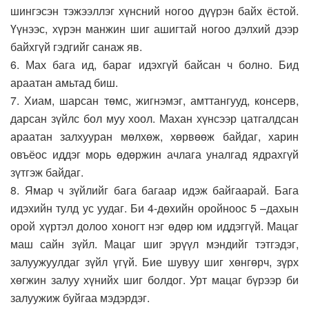
шингэсэн тэжээллэг хүнсний ногоо дүүрэн байх ёстой.
Үүнээс, хүрэн манжин шиг ашигтай ногоо дэлхий дээр
байхгүй гэдгийг санаж яв.
6. Мах бага ид, бараг идэхгүй байсан ч болно. Бид
араатан амьтад биш.
7. Хиам, шарсан төмс, жигнэмэг, амттангууд, консерв,
дарсан зүйлс бол муу хоол. Махан хүнсээр цатгалдсан
араатан залхууран мөлхөж, хөрвөөж байдаг, харин
овъёос иддэг морь өдөржин ачлага уналгад ядрахгүй
зүтгэж байдаг.
8. Ямар ч зүйлийг бага багаар идэж байгаарай. Бага
идэхийн тулд ус уудаг. Би 4-дөхийн оройноос 5 –дахын
орой хүртэл долоо хоногт нэг өдөр юм иддэггүй. Мацаг
маш сайн зүйл. Мацаг шиг эрүүл мэндийг тэтгэдэг,
залуужуулдаг зүйл үгүй. Бие шувуу шиг хөнгөрч, зүрх
хөгжин залуу хүнийх шиг болдог. Урт мацаг бүрээр би
залуужиж буйгаа мэдэрдэг.