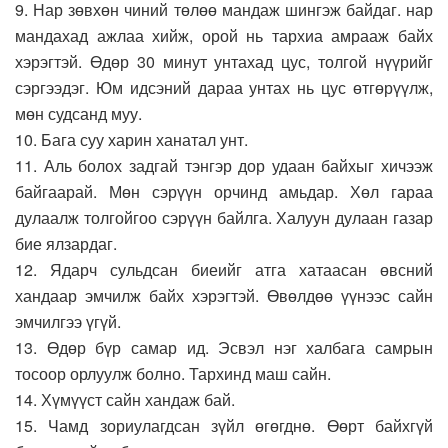
9. Нар зөвхөн чиний төлөө мандаж шингэж байдаг. нар
мандахад ажлаа хийж, орой нь тархиа амрааж байх
хэрэгтэй. Өдөр 30 минут унтахад цус, толгой нүүрийг
сэргээдэг. Юм идсэний дараа унтах нь цус өтгөрүүлж,
мөн судсанд муу.
10. Бага суу харин ханатал унт.
11. Аль болох задгай тэнгэр дор удаан байхыг хичээж
байгаарай. Мөн сэрүүн орчинд амьдар. Хөл гараа
дулаалж толгойгоо сэрүүн байлга. Халуун дулаан газар
бие ялзардаг.
12. Ядарч сульдсан биеийг атга хатаасан өвсний
хандаар эмчилж байх хэрэгтэй. Өвөлдөө үүнээс сайн
эмчилгээ үгүй.
13. Өдөр бүр самар ид. Эсвэл нэг халбага самрын
тосоор орлуулж болно. Тархинд маш сайн.
14. Хүмүүст сайн хандаж бай.
15. Чамд зориулагдсан зүйл өгөгднө. Өөрт байхгүй