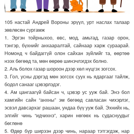
105 настай Андрей Вороны эрүүл, урт наслах талаар
зөвлөсөн сургамж
1. Эргэн тойрныхоо, өвс, мод, амьтад, газар орон,
тэнгэр, бүхнийг анхааралтай, сайнаар харж сураарай.
Номонд ч байдаггүй олон сайхан зүйлийг та, өөртөө
нээх бөгөөд та, мөн өөрөө шинэчлэгдэх болно.
2. Аль болох газар шороон дээр хөл нүцгэх зогсох.
3. Гол, усны дэргэд мөн зогсох суух нь ядаргааг тайлж,
бодол санааг цэвэрлэдэг.
4. Ам цангаагүй байсан ч, цэвэр ус ууж бай. Энэ бол
хамгийн сайн “анхны” эм бөгөөд савласан чихэрлэг,
эсвэл давсархаг рашаан, ундаа бүү ууж бай. Эхнийх нь,
элгийг чинь “идчихнэ”, харин нөгөөх нь судаснуудыг
бөглөнө
5. Өдөр бүр ширээн дээр чинь, нараар тэтгэгдэж, нар