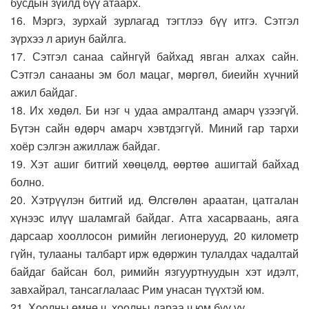
бусдын зүйлд бүү атаарх.
16. Мэргэ, зурхай зурлагад тэгтлээ бүү итгэ. Сэтгэл
зүрхээ л ариун байлга.
17. Сэтгэл санаа сайнгүй байхад явган алхах сайн.
Сэтгэл санааны эм бол мацаг, мөргөл, биеийн хүчний
ажил байдаг.
18. Их хөдөл. Би нэг ч удаа амралтанд амарч үзээгүй.
Бүтэн сайн өдөрч амарч хэвтдэггүй. Миний гар тархи
хоёр сэлгэн ажиллаж байдаг.
19. Хэт ашиг битгий хөөцөлд, өөртөө ашигтай байхад
болно.
20. Хэтрүүлэн битгий ид. Өлсгөлөн араатан, цатгалан
хүнээс илүү шаламгай байдаг. Атга хасарваань, аяга
дарсаар хооллосон римийн легионерууд, 20 километр
гүйн, тулааны талбарт ирж өдөржин тулалдах чадалтай
байдаг байсан бол, римийн язгууртнуудын хэт идэлт,
завхайрал, тансаглалаас Рим унасан түүхтэй юм.
21. Хоолны өмнө ч, хоолны дараа ч юм бүү уу.