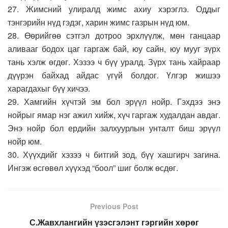
27. Жимсний улиралд жимс ахиу хэрэглэ. Оддыг
тэнгэрийн нүд гэдэг, харин жимс газрын нүд юм.
28. Өөрийгөө сэтгэл дотроо эрхлүүлж, мөн ганцаар
аливааг бодох цаг гаргаж бай, юу сайн, юу мууг зүрх
тань хэлж өгдөг. Хэзээ ч бүү уралд. Зүрх тань хайраар
дүүрэн байхад айдас үгүй болдог. Үлгэр жишээ
харагдахыг бүү хичээ.
29. Хамгийн хүчтэй эм бол эрүүл нойр. Гэхдээ энэ
нойрыг ямар нэг ажил хийж, хүч гаргаж худалдан авдаг.
Энэ нойр бол ердийн залхуурлын унталт биш эрүүл
нойр юм.
30. Хүүхдийг хэзээ ч битгий зод, бүү хашгирч загина.
Ингэж өсгөвөл хүүхэд “боол” шиг болж өсдөг.
Previous Post
С.Жавхлангийн үзэсгэлэнт гэргийн хөрөг