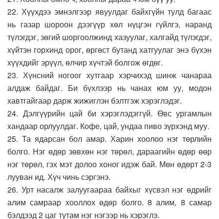
22. Хүүхдээ эмнэлгээр явуулдаг байхгүйн тулд багаас
нь газар шороон дээгүүр хөл нүцгэн гүйлгэ, наранд
түлэгдэг, зөгий шоргоолжинд хазуулаг, халгайд түлэгдэг,
хүйтэн горхинд орог, өргөст бутанд хатгуулаг энэ бүхэн
хүүхдийг эрүүл, өлчир хүчтэй болгож өгдөг.
23. Хүнсний ногоог хутгаар хэрчихэд шинж чанараа
алдаж байдаг. Би бүхлээр нь чанах юм уу, модон
хавтгайгаар дарж жижиглэн бэлтгэж хэрэглэдэг.
24. Дэлгүүрийн цай би хэрэглэдэггүй. Өвс ургамлын
хандаар орлуулдаг. Кофе, цай, ундаа пиво зүрхэнд муу.
25. Та ядарсан бол амар. Харин хоолоо нэг төрлийн
болго. Нэг өдөр зөвхөн нэг төрөл, дараагийн өдөр өөр
нэг төрөл, гэх мэт долоо хоног идэж бай. Мөн өдөрт 2-3
лууван ид. Хүч чинь сэргэнэ.
26. Урт насалж залуугаараа байхыг хүсвэл нэг өдрийг
алим самраар хооллох өдөр болго. 8 алим, 8 самар
бэлдээд 2 цаг тутам нэг нэгээр нь хэрэглэ.