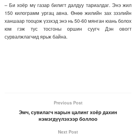
– Би хоёр мү газар билигт далдуу тариалдаг. Энэ жил
150 килограмм ургац авна. Өнөө жилийн зах зээлийн
ханшаар тооцож үзэхэд энэ нь 50-60 мянган юань болох
юм гэж тус тосгоны оршин суугч Дэн овогт
сурвалжлагчид ярьж байна.
Previous Post
Эмч, сувилагч нарын цалинг хоёр дахин
нэмэгдүүлэхээр боллоо
Next Post