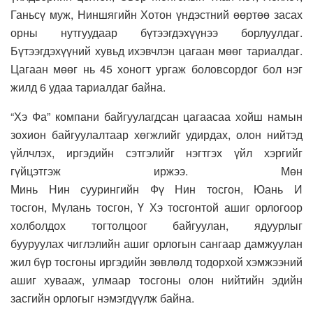
Ганьсү муж, Ниншягийн Хотон үндэстний өөртөө засах
орны нутгуудаар бүтээгдэхүүнээ борлуулдаг.
Бүтээгдэхүүний хувьд ихэвчлэн цагаан мөөг тариалдаг.
Цагаан мөөг нь 45 хоногт ургаж боловсордог бол нэг
жилд 6 удаа тариалдаг байна.
“Хэ Фа” компани байгуулагдсан цагаасаа хойш намын
зохион байгуулалтаар хөгжлийг удирдах, олон нийтэд
үйлчлэх, иргэдийн сэтгэлийг нэгтгэх үйл хэргийг
гүйцэтгэж иржээ. Мөн
Минь Нин суурингийн Фү Нин тосгон, Юань И
тосгон, Мүлань тосгон, Ү Хэ тосгонтой ашиг орлогоор
холболдох тогтолцоог байгуулан, ядуурлыг
бууруулах чиглэлийн ашиг орлогын сангаар дамжуулан
жил бүр тосгоны иргэдийн зөвлөлд тодорхой хэмжээний
ашиг хувааж, улмаар тосгоны олон нийтийн эдийн
засгийн орлогыг нэмэгдүүлж байна.