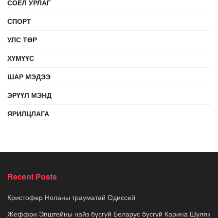
СОЁЛ УРЛАГ
СПОРТ
УЛС ТӨР
ХҮМҮҮС
ШАР МЭДЭЭ
ЭРҮҮЛ МЭНД
ЯРИЛЦЛАГА
Recent Posts
Кристофер Ноланы трауматай Одиссей
Жеффри Эпштейны найз бүсгүй Беларус бүсгүй Карина Шуляк