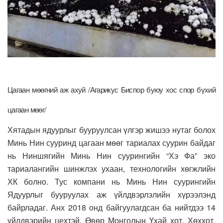
Цагаан мөөгний аж ахуй /Агарикус Биспор буюу хос спор бүхий
цагаан мөөг/
Хятадын ядуурлыг бууруулсан үлгэр жишээ нутаг болох
Минь Нин сууринд цагаан мөөг тариалах суурин байдаг
нь Ниншягийн Минь Нин суурингийн “Хэ Фа” эко
тариалангийн шинжлэх ухаан, технологийн хөгжлийн
ХК болно. Тус компани нь Минь Нин суурингийн
Ядуурлыг бууруулах аж үйлдвэрлэлийн хүрээлэнд
байрладаг. Анх 2018 онд байгуулагдсан ба нийтдээ 14
үйлдвэрийн цехтэй, Өвөр Монголын Үхай хот, Хөххот,