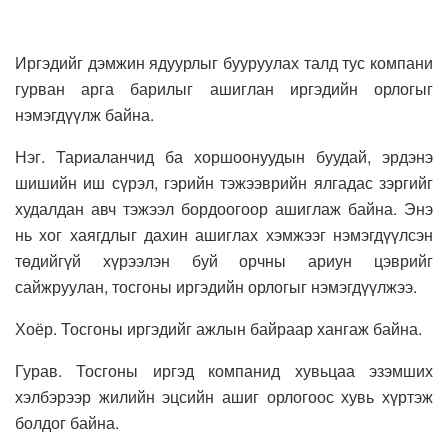
Иргэдийг дэмжин ядуурлыг бууруулах талд тус компани
гурван арга барилыг ашиглан иргэдийн орлогыг
нэмэгдүүлж байна.
Нэг. Тариаланчид ба хоршоонуудын буудай, эрдэнэ
шишийн иш сүрэл, гэрийн тэжээврийн ялгадас зэргийг
худалдан авч тэжээл бордоогоор ашиглаж байна. Энэ
нь хог хаягдлыг дахин ашиглах хэмжээг нэмэгдүүлсэн
төдийгүй хүрээлэн буй орчны ариун цэврийг
сайжруулан, тосгоны иргэдийн орлогыг нэмэгдүүлжээ.
Хоёр. Тосгоны иргэдийг ажлын байраар хангаж байна.
Гурав. Тосгоны иргэд компанид хувьцаа эзэмших
хэлбэрээр жилийн эцсийн ашиг орлогоос хувь хүртэж
болдог байна.