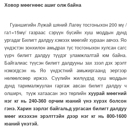
Ховор мөөгнөөс ашиг олж байна
Гуаншигийн Лүжай шяний Лагөү тосгоныхон 200 мү /
га1=15мү/ газраас сэрүүн бүсийн хуш моддын дунд
ургадаг Билигт далдуу хэмээх мөөгийг хураан авчээ. Яо
үндэстэн зонхилон амьдрах тус тосгоныхон хулсан сагс
үүрч билигт далдуу түүдэг уламжлалтай юм байна.
Байгалиас түүсэн билигт далдууны зах зээл дэх эрэлт
нэмэгдсэн нь Яо үндэстний амьжиргаанд эергээр
нөлөөлсөөр иржээ. Сүүлийн жилүүдэд хуш моддын
дунд тарималжуулан гаргаж авсан билигт далдуу ч
олширч, түүж хатаасан энэ төрлийн
хуурай мөөгний
нэг кг нь 240-360 орчим юаний үнэ хүрэх болсон
гэнэ. Харин зэрлэг байгальд ургасан билигт далдуу
мөөг ихээхэн эрэлттэйн дээр нэг кг нь 800-1600
юаний үнэтэй.