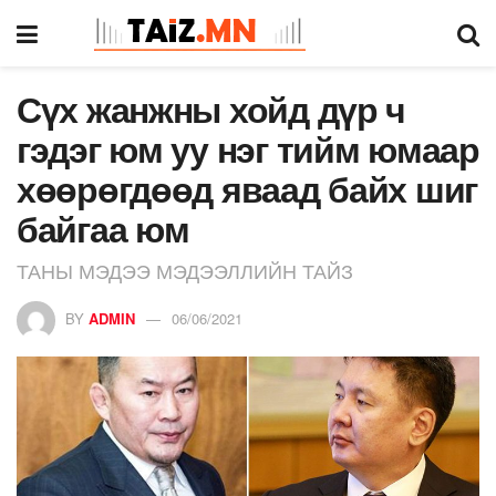
Сүх жанжны хойд дүр ч
гэдэг юм уу нэг тийм юмаар
хөөрөгдөөд яваад байх шиг
байгаа юм
ТАНЫ МЭДЭЭ МЭДЭЭЛЛИЙН ТАЙЗ
BY
ADMIN
06/06/2021