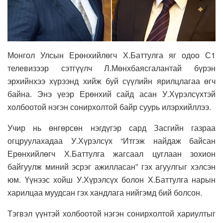
Монгол Улсын Ерөнхийлөгч Х.Баттулга яг одоо С1
телевизээр сэтгүүлч Л.Мөнхбаясгалантай бүрэн
эрхийнхээ хүрээнд хийж буй сүүлийн ярилцлагаа өгч
байна. Энэ үеэр Ерөнхий сайд асан У.Хүрэлсүхтэй
холбоотой нэгэн сонирхолтой байр суурь илэрхийллээ.
Учир нь өнгөрсөн нэгдүгэр сард Засгийн газраа
огцруулахадаа У.Хүрэлсүх “Итгэж найдаж байсан
Ерөнхийлөгч Х.Баттулга жагсаал цуглаан зохион
байгуулж миний эсрэг ажилласан” гэх агуулгыг хэлсэн
юм. Үүнээс хойш У.Хүрэлсүх болон Х.Баттулга нарын
харилцаа муудсан гэх хандлага нийгэмд бий болсон.
Тэгвэл үүнтэй холбоотой нэгэн сонирхолтой хариултыг