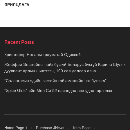
ЯРИЛЦЛАГА
Recent Posts
Кристофер Ноланы трауматай Одиссей
Жеффри Эпштейны найз бүсгүй Беларус бүсгүй Карина Шуляк
дуулиант арлын шилтгээн, 100 сая доллар авна
“Солонгосын эдийн засгийн гайхамшгийн нэг бүтээгч”
“Spice Girls”-ийн Мел Си 52 насандаа анх удаа гэрлэлээ
Home Page 1
Purchase JNews
Intro Page