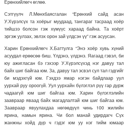
Ерөнхийлөгч өглөө.
Сэтгүүлч Л.Мөнхбаясгалан “Ерөнхий сайд асан
У.Хүрэлсүх та хоёрыг муудаад, тангараг тасраад хоёр
тийшээ болсон гэж хүмүүс хараад байна. Та хоёрт
эргэж уулзах, эвлэх орон зай үлдсэн үү” гэж асуусан.
Харин Ерөнхийлөгч Х.Баттулга “Энэ хоёр хувь хүний
асуудал ерөөсөө биш. Үлдэнэ, үлдэнэ. Яагаад гэвэл, би
юу ажигласан бэ гэхээр У.Хүрэлсүхэд нэг давуу тал
байх шиг байгаа юм. За, давуу тал эсвэл сул тал гэдгийг
би мэдэхгүй юм. Гэхдээ ямар нэгэн байдлаар уул
уурхай руу ороогүй. Уул уурхайн бүлэглэл рүү гар дүрж
чадаагүй юм шиг байгаа юм. Харин бүлэглэлийн
заавраар яваад байх магадлалтай юм шиг байгаа юм.
Заавраар явуулахдаа нөгөөдүүл чинь 100 жилийн
ярина, намын ярина. Чи бол манай удирдагч Сүх
жанжны хойд дүр ч гэдэг юм уу нэг тийм юмаар