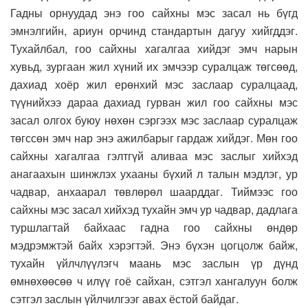
Гадны орнуудад энэ гоо сайхны мэс засал нь бүгд
эмнэлгийн, ариун орчинд стандартын дагуу хийгддэг.
Тухайлбал, гоо сайхны хагалгаа хийдэг эмч нарын
хувьд, зургаан жил хүний их эмчээр суралцаж төгсөөд,
дахиад хоёр жил ерөнхий мэс заслаар суралцаад,
түүнийхээ дараа дахиад гурван жил гоо сайхны мэс
засал олгох буюу нөхөн сэргээх мэс заслаар суралцаж
төгссөн эмч нар энэ ажилбарыг гардаж хийдэг. Мөн гоо
сайхны хагалгаа гэлтгүй аливаа мэс заслыг хийхэд
анагаахын шинжлэх ухааны бүхий л талын мэдлэг, ур
чадвар, анхаарал төвлөрөл шаарддаг. Тиймээс гоо
сайхны мэс засал хийхэд тухайн эмч ур чадвар, дадлага
туршлагтай байхаас гадна гоо сайхны өндөр
мэдрэмжтэй байх хэрэгтэй. Энэ бүхэн цогцолж байж,
тухайн үйлчлүүлэгч маань мэс заслын үр дүнд
өмнөхөөсөө ч илүү гоё сайхан, сэтгэл хангалуун болж
сэтгэл заслын үйлчилгээг авах ёстой байдаг.