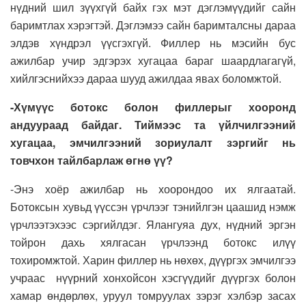
нүдний шил зүүхгүй байх гэх мэт дэглэмүүдийг сайн
баримтлах хэрэгтэй. Дэглэмээ сайн баримталсны дараа
элдэв хүндрэл үүсгэхгүй. Филлер нь мэсийн бус
ажилбар учир эдгэрэх хугацаа бараг шаардлагагүй,
хийлгэснийхээ дараа шууд ажилдаа явах боломжтой.
-Хүмүүс ботокс болон филлерыг хооронд
андуураад байдаг. Тиймээс та үйлчилгээний
хугацаа, эмчилгээний зориулалт зэргийг нь
товчхон тайлбарлаж өгнө үү?
-Энэ хоёр ажилбар нь хоорондоо их ялгаатай.
Ботоксын хувьд үүссэн үрчлээг тэнийлгэн цаашид нэмж
үрчлээтэхээс сэргийлдэг. Ялангуяа дух, нүдний эргэн
тойрон дахь хялгасан үрчлээнд ботокс илүү
тохиромжтой. Харин филлер нь нөхөх, дүүргэх эмчилгээ
учраас нүүрний хонхойсон хэсгүүдийг дүүргэх болон
хамар өндөрлөх, уруул томруулах зэрэг хэлбэр засах