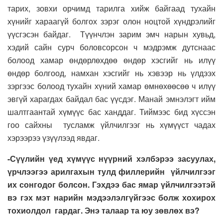
тарих, зовхи орчимд тарилга хийж байгаад тухайн
хүнийг хараагүй болгох зэрэг олон ноцтой хүндрэлийг
үүсгэсэн байдаг. Түүнчлэн зарим эмч нарын хувьд,
хэдий сайн сурч боловсорсон ч мэдрэмж дутснаас
болоод хамар өндөрлөхдөө өндөр хэсгийг нь илүү
өндөр болгоод, намхан хэсгийг нь хэвээр нь үлдээх
зэргээс болоод тухайн хүний хамар өмнөхөөсөө ч илүү
эвгүй харагдах байдал бас үүсдэг. Манай эмнэлэгт ийм
шалтгаантай хүмүүс бас ханддаг. Тиймээс бид хүссэн
гоо сайхны тусламж үйлчилгээг нь хүмүүст чадах
хэрээрээ үзүүлээд явдаг.
-Сүүлийн үед хүмүүс нүүрний хэлбэрээ засуулах,
үрчлээгээ арилгахын тулд филлерийн үйлчилгээг
их сонгодог болсон. Гэхдээ бас ямар үйлчилгээтэй
вэ гэх мэт нарийн мэдээлэлгүйгээс болж хохирох
тохиолдол гардаг. Энэ талаар та юу зөвлөх вэ?