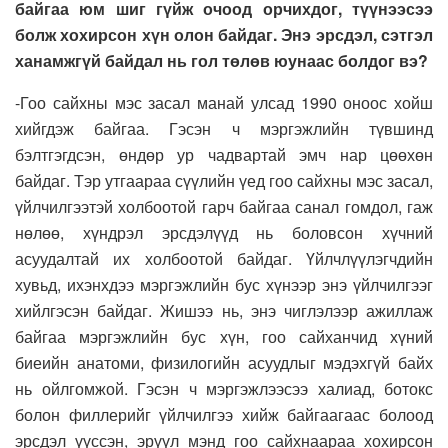
байгаа юм шиг гүйж очоод орчихдог, түүнээсээ
болж хохирсон хүн олон байдаг. Энэ эрсдэл, сэтгэл
ханамжгүй байдал нь гол төлөв юунаас болдог вэ?
-Гоо сайхны мэс засал манай улсад 1990 оноос хойш
хийгдэж байгаа. Гэсэн ч мэргэжлийн түвшинд
бэлтгэгдсэн, өндөр ур чадвартай эмч нар цөөхөн
байдаг. Тэр утгаараа сүүлийн үед гоо сайхны мэс засал,
үйлчилгээтэй холбоотой гарч байгаа санал гомдол, гаж
нөлөө, хүндрэл эрсдэлүүд нь боловсон хүчний
асуудалтай их холбоотой байдаг. Үйлчлүүлэгчдийн
хувьд, ихэнхдээ мэргэжлийн бус хүнээр энэ үйлчилгээг
хийлгэсэн байдаг. Жишээ нь, энэ чиглэлээр ажиллаж
байгаа мэргэжлийн бус хүн, гоо сайханчид хүний
биеийн анатоми, физилогийн асуудлыг мэдэхгүй байх
нь ойлгомжой. Гэсэн ч мэргэжлээсээ халиад, ботокс
болон филлерийг үйлчилгээ хийж байгаагаас болоод
эрсдэл үүссэн, эрүүл мэнд гоо сайхнаараа хохирсон