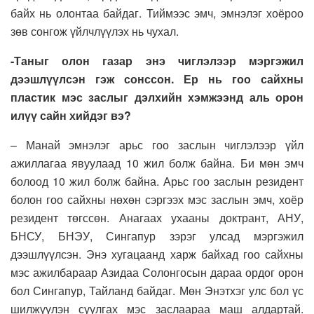
байх нь олонтаа байдаг. Тиймээс эмч, эмнэлэг хоёроо
зөв сонгож үйлчлүүлэх нь чухал.
-Таныг олон газар энэ чиглэлээр мэргэжил
дээшлүүлсэн гэж сонссон. Ер нь гоо сайхны
пластик мэс заслыг дэлхийн хэмжээнд аль орон
илүү сайн хийдэг вэ?
– Манай эмнэлэг арьс гоо заслын чиглэлээр үйл
ажиллагаа явуулаад 10 жил болж байна. Би мөн эмч
болоод 10 жил болж байна. Арьс гоо заслын резидент
болон гоо сайхны нөхөн сэргээх мэс заслын эмч, хоёр
резидент төгссөн. Анагаах ухааны доктрант, АНУ,
БНСУ, БНЭУ, Сингапур зэрэг улсад мэргэжил
дээшлүүлсэн. Энэ хугацаанд харж байхад гоо сайхны
мэс ажилбараар Азидаа Солонгосын дараа ордог орон
бол Сингапур, Тайланд байдаг. Мөн Энэтхэг улс бол үс
шилжүүлэн суулгах мэс заслаараа маш алдартай.