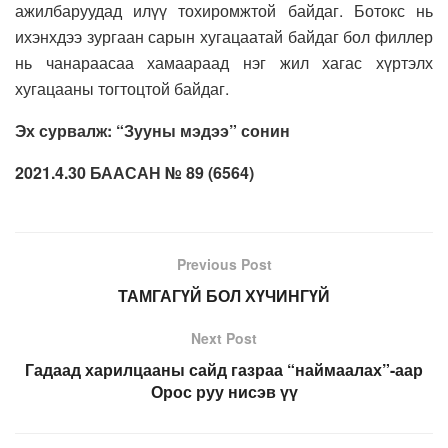
ажилбаруудад илүү тохиромжтой байдаг. Ботокс нь
ихэнхдээ зургаан сарын хугацаатай байдаг бол филлер
нь чанараасаа хамаараад нэг жил хагас хүртэлх
хугацааны тогтоцтой байдаг.
Эх сурвалж: “Зууны мэдээ” сонин
2021.4.30 БААСАН № 89 (6564)
Previous Post
ТАМГАГҮЙ БОЛ ХҮЧИНГҮЙ
Next Post
Гадаад харилцааны сайд газраа “наймаалах”-аар
Орос руу нисэв үү