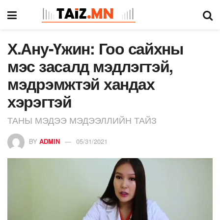
Х.Ану-Үжин: Гоо сайхны
мэс засалд мэдлэгтэй,
мэдрэмжтэй хандах
хэрэгтэй
ТАНЫ МЭДЭЭ МЭДЭЭЛЛИЙН ТАЙЗ
BY
ADMIN
05/31/2021