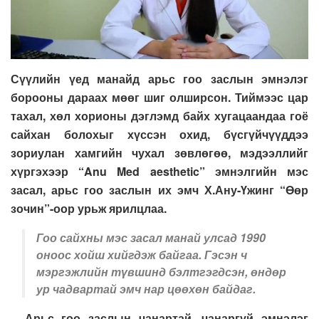
Сүүлийн үед манайд арьс гоо заслын эмнэлэг
борооны дараах мөөг шиг олширсон. Тиймээс цар
тахал, хөл хорионы дэглэмд байх хугацаандаа гоё
сайхан болохыг хүссэн охид, бүсгүйчүүддээ
зориулан хамгийн чухал зөвлөгөө, мэдээллийг
хүргэхээр “Anu Med aesthetic” эмнэлгийн мэс
засал, арьс гоо заслын их эмч Х.Ану-Үжинг “Өөр
зочин”-оор урьж ярилцлаа.
Гоо сайхны мэс засал манай улсад 1990
оноос хойш хийгдэж байгаа. Гэсэн ч
мэргэжлийн түвшинд бэлтгэгдсэн, өндөр
ур чадвартай эмч нар цөөхөн байдаг.
– Арьс гоо заслын чанартай, чанаргүй эмнэлэг