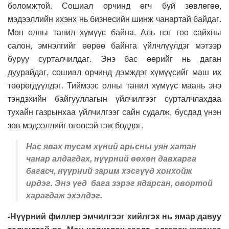
боломжтой. Сошиал орчинд өгч буй зөвлөгөө,
мэдээллийн ихэнх нь бизнесийн шинж чанартай байдаг.
Мөн олны танил хүмүүс байна. Аль нэг гоо сайхны
салон, эмнэлгийг өөрөө байнга үйлчлүүлдэг мэтээр
буруу сурталчилдаг. Энэ бас өөрийг нь даган
дуурайдаг, сошиал орчинд дэмждэг хүмүүсийг маш их
төөрөгдүүлдэг. Тиймээс олны танил хүмүүс маань энэ
тэндэхийн байгууллагын үйлчилгээг сурталчлахдаа
тухайн газрынхаа үйлчилгээг сайн судалж, бусдад үнэн
зөв мэдээллийг өгөөсэй гэж боддог.
Нас явах тусам хүний арьсны уян хатан
чанар алдагдах, нүүрний өөхөн давхарга
багасч, нүүрний зарим хэсгүүд хонхойж
ирдэг. Энэ үед бага зэрэг ядарсан, овортой
харагдаж эхэлдэг.
-Нүүрний филлер эмчилгээг хийлгэх нь ямар давуу