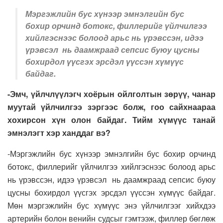
Мэргэжлийн бус хүнээр эмнэлгийн бус
бохир орчинд ботокс, филлерийг үйлчилгээ
хийлгэснээс болоод арьс нь үрэвссэн, идээ
үрэвсэл нь даамжраад сепсис буюу цусны
бохирдол үүсгэх эрсдэл үүссэн хүмүүс
байдаг.
-Эмч, үйлчлүүлэгч хоёрын ойлголтын зөрүү, чанар
муутай үйлчилгээ зэргээс болж, гоо сайхнаараа
хохирсон хүн олон байдаг. Тийм хүмүүс танай
эмнэлэгт хэр ханддаг вэ?
-Мэргэжлийн бус хүнээр эмнэлгийн бус бохир орчинд
ботокс, филлерийг үйлчилгээ хийлгэснээс болоод арьс
нь үрэвссэн, идээ үрэвсэл нь даамжраад сепсис буюу
цусны бохирдол үүсгэх эрсдэл үүссэн хүмүүс байдаг.
Мөн мэргэжлийн бус хүмүүс энэ үйлчилгээг хийхдээ
артерийн болон венийн судсыг гэмтээж, филлер бөглөж