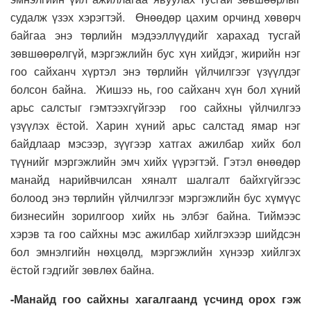
судалж үзэх хэрэгтэй. Өнөөдөр цахим орчинд хөвөрч
байгаа энэ төрлийн мэдээллүүдийг харахад тусгай
зөвшөөрөлгүй, мэргэжлийн бус хүн хийдэг, жирийн нэг
гоо сайханч хүртэл энэ төрлийн үйлчилгээг үзүүлдэг
болсон байна. Жишээ нь, гоо сайханч хүн бол хүний
арьс салстыг гэмтээхгүйгээр гоо сайхны үйлчилгээ
үзүүлэх ёстой. Харин хүний арьс салстад ямар нэг
байдлаар мэсээр, зүүгээр хатгах ажилбар хийх бол
түүнийг мэргэжлийн эмч хийх үүрэгтэй. Гэтэл өнөөдөр
манайд нарийвчилсан хяналт шалгалт байхгүйгээс
болоод энэ төрлийн үйлчилгээг мэргэжлийн бус хүмүүс
бизнесийн зорилгоор хийх нь элбэг байна. Тиймээс
хэрэв та гоо сайхны мэс ажилбар хийлгэхээр шийдсэн
бол эмнэлгийн нөхцөлд, мэргэжлийн хүнээр хийлгэх
ёстой гэдгийг зөвлөх байна.
-Манайд гоо сайхны хагалгаанд үсчинд орох гэж