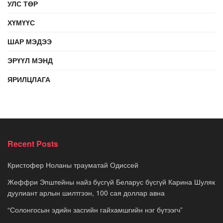
УЛС ТӨР
ХҮМҮҮС
ШАР МЭДЭЭ
ЭРҮҮЛ МЭНД
ЯРИЛЦЛАГА
Recent Posts
Кристофер Ноланы трауматай Одиссей
Жеффри Эпштейны найз бүсгүй Беларус бүсгүй Карина Шуляк
дуулиант арлын шилтгээн, 100 сая доллар авна
“Солонгосын эдийн засгийн гайхамшгийн нэг бүтээгч”