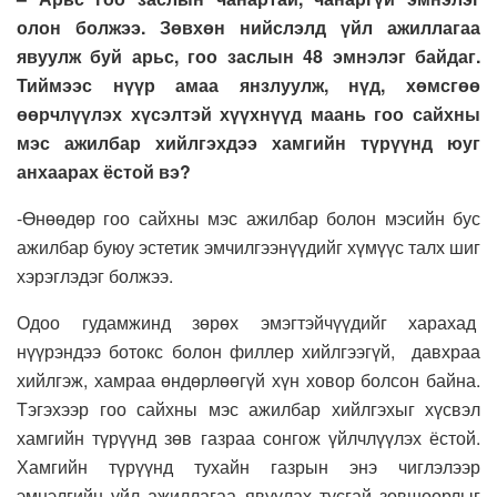
олон болжээ. Зөвхөн нийслэлд үйл ажиллагаа
явуулж буй арьс, гоо заслын 48 эмнэлэг байдаг.
Тиймээс нүүр амаа янзлуулж, нүд, хөмсгөө
өөрчлүүлэх хүсэлтэй хүүхнүүд маань гоо сайхны
мэс ажилбар хийлгэхдээ хамгийн түрүүнд юуг
анхаарах ёстой вэ?
-Өнөөдөр гоо сайхны мэс ажилбар болон мэсийн бус
ажилбар буюу эстетик эмчилгээнүүдийг хүмүүс талх шиг
хэрэглэдэг болжээ.
Одоо гудамжинд зөрөх эмэгтэйчүүдийг харахад
нүүрэндээ ботокс болон филлер хийлгээгүй, давхраа
хийлгэж, хамраа өндөрлөөгүй хүн ховор болсон байна.
Тэгэхээр гоо сайхны мэс ажилбар хийлгэхыг хүсвэл
хамгийн түрүүнд зөв газраа сонгож үйлчлүүлэх ёстой.
Хамгийн түрүүнд тухайн газрын энэ чиглэлээр
эмнэлгийн үйл ажиллагаа явуулах тусгай зөвшөөрлыг