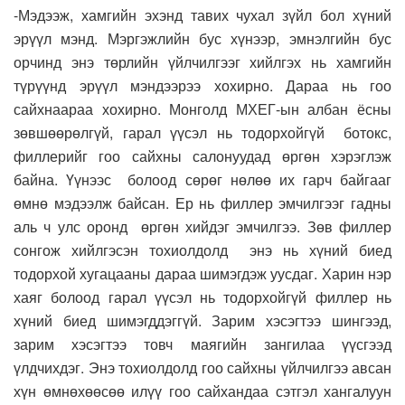
-Мэдээж, хамгийн эхэнд тавих чухал зүйл бол хүний
эрүүл мэнд. Мэргэжлийн бус хүнээр, эмнэлгийн бус
орчинд энэ төрлийн үйлчилгээг хийлгэх нь хамгийн
түрүүнд эрүүл мэндээрээ хохирно. Дараа нь гоо
сайхнаараа хохирно. Монголд МХЕГ-ын албан ёсны
зөвшөөрөлгүй, гарал үүсэл нь тодорхойгүй ботокс,
филлерийг гоо сайхны салонуудад өргөн хэрэглэж
байна. Үүнээс болоод сөрөг нөлөө их гарч байгааг
өмнө мэдээлж байсан. Ер нь филлер эмчилгээг гадны
аль ч улс оронд өргөн хийдэг эмчилгээ. Зөв филлер
сонгож хийлгэсэн тохиолдолд энэ нь хүний биед
тодорхой хугацааны дараа шимэгдэж уусдаг. Харин нэр
хаяг болоод гарал үүсэл нь тодорхойгүй филлер нь
хүний биед шимэгддэггүй. Зарим хэсэгтээ шингээд,
зарим хэсэгтээ товч маягийн зангилаа үүсгээд
үлдчихдэг. Энэ тохиолдолд гоо сайхны үйлчилгээ авсан
хүн өмнөхөөсөө илүү гоо сайхандаа сэтгэл хангалуун