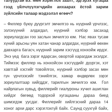
талуудтай вэ. Мөн хориглох заалт, эдгэрэх хугацаа
гээд үйлчлүүлэгчдийн анхаарах ёстой зарим
зүйлсийн талаар мэдээлэл өгөөч?
– Филлер буюу дүүргэлт эмчилгээ нь нүүрний үрчлээс,
эзлэхүүний алдагдал, нүүрний хэлбэр засахад
зориулагдсан гоо заслын эмчилгээ юм. Нас явах тусам
хүний арьсны уян хатан чанар алдагдах, нүүрний өөхөн
давхарга багасч, нүүрний зарим хэсгүүд хонхойж ирдэг.
Энэ үед бага зэрэг ядарсан, овортой харагдаж эхэлдэг.
Тиймээс филлер нь хонхойсон хэсгүүдийг дүүргэх, хэт
хавтгай хэсгийг товойлгох, нүүрний хэлбэр засах мөн
гүн үрчлээсийг тэнийлгэх, хамар өндөрлөх зэрэг
зориулалтаар хийгддэг, тарилгын эмчилгээ юм. Гол
найрлагын хувьд, филлерийг гиалуроны хүчил ашиглан
хийдэг бөгөөд тодорхой хугацааны дараа биед
шимэгдэж уусдаг. Филлерийг хийлгэсний дараа 14
хоног архи дарс хэрэглэхгүй байх. Саунд суухгүй байх,