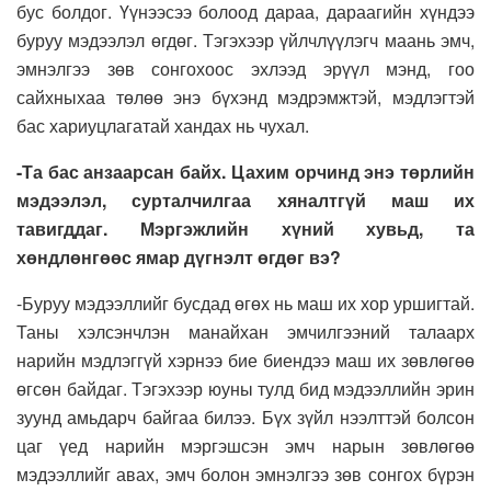
бус болдог. Үүнээсээ болоод дараа, дараагийн хүндээ
буруу мэдээлэл өгдөг. Тэгэхээр үйлчлүүлэгч маань эмч,
эмнэлгээ зөв сонгохоос эхлээд эрүүл мэнд, гоо
сайхныхаа төлөө энэ бүхэнд мэдрэмжтэй, мэдлэгтэй
бас хариуцлагатай хандах нь чухал.
-Та бас анзаарсан байх. Цахим орчинд энэ төрлийн
мэдээлэл, сурталчилгаа хяналтгүй маш их
тавигддаг. Мэргэжлийн хүний хувьд, та
хөндлөнгөөс ямар дүгнэлт өгдөг вэ?
-Буруу мэдээллийг бусдад өгөх нь маш их хор уршигтай.
Таны хэлсэнчлэн манайхан эмчилгээний талаарх
нарийн мэдлэггүй хэрнээ бие биендээ маш их зөвлөгөө
өгсөн байдаг. Тэгэхээр юуны тулд бид мэдээллийн эрин
зуунд амьдарч байгаа билээ. Бүх зүйл нээлттэй болсон
цаг үед нарийн мэргэшсэн эмч нарын зөвлөгөө
мэдээллийг авах, эмч болон эмнэлгээ зөв сонгох бүрэн