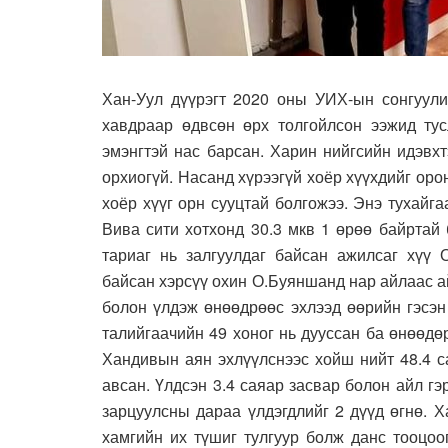
Хан-Уул дүүрэгт 2020 оны УИХ-ын сонгуули
хавдраар өдвсөн өрх толгойлсон ээжид тус
эмэнгтэй нас барсан. Харин нийгсийн идэвх
орхиогүй. Насанд хүрээгүй хоёр хүүхдийг оро
хоёр хүүг орн сууцтай болгожээ. Энэ тухайга
Вива сити хотхонд 30.3 мкв 1 өрөө байртай
тариаг нь залгуулдаг байсан ажилсаг хүү 
байсан хэрсүү охин О.Буяншанд нар айлаас 
болон үлдэж өнөөдрөөс эхлээд өөрийн гэсэн
талийгаачийн 49 хоног нь дууссан ба өнөөдө
Хандивын аян эхлүүлснээс хойш нийт 48.4 с
авсан. Үлдсэн 3.4 саяар засвар болон айл г
зарцуулсны дараа үлдэгдлийг 2 дүүд өгнө. 
хамгийн их түшиг тулгуур болж данс тооцоо