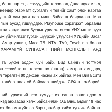
, багш нар, эцэг эхчүүдийн төлөөлөл, Даваадулам эгч,
нөөдөр Яармагт сургалтын төвийг хамт олон нартаа
уштай хамтрагч нар минь байсанд баярлалаа. Мөн
пын бусад гишүүддээ, Playhouse хэрэгцээт барааны
нгаа хандивлаж бусдыг уриалж өгсөн УИХ-ын гишүүн
мж үйлчилгээг түргэн шуурхай үзүүлсэн ХУД-ийн Засаг
н Амартүвшин, Масс ТВ, NTV, TV9, Tovch mn болон
 ХАРАМГҮЙ СУНГАСАН НИЙТ МОНГОЛЫН АРД
 та бүхэн бодож буй байх. Бид байнгын тогтмол
н ээжийнх нь төрсөн ах (нагац) хамтран амьдарч,
л төрөлтэй 60 дөхсөн насны ах байгаа. Мөн Вива сити
 төлбөр авахгүй байхаар шийдэж СӨХ-н төлбөрийг
хвий, үрчихвий гэж хүмүүс их санаа зовж одоо ч
эхэд анхаасаа хэлж байсанчлан О.Баяншандыг 18 нас
лгөх боломжгүйгээр барьцаалбар хийж түгжиж байгаа.