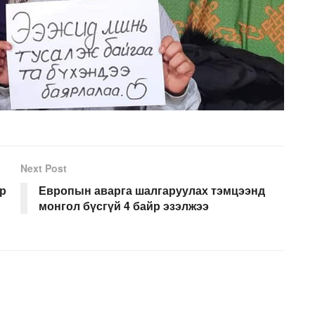
Next Post
р
Европын аварга шалгаруулах тэмцээнд
монгол бүсгүй 4 байр эзэлжээ