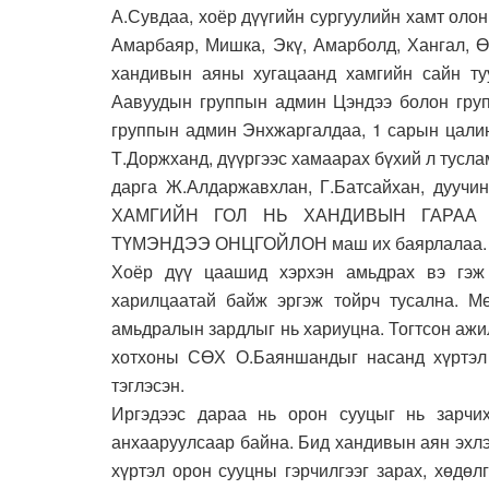
А.Сувдаа, хоёр дүүгийн сургуулийн хамт олон
Амарбаяр, Мишка, Экү, Амарболд, Хангал, Ө
хандивын аяны хугацаанд хамгийн сайн ту
Аавуудын группын админ Цэндээ болон груп
группын админ Энхжаргалдаа, 1 сарын цали
Т.Доржханд, дүүргээс хамаарах бүхий л тусла
дарга Ж.Алдаржавхлан, Г.Батсайхан, дуучи
ХАМГИЙН ГОЛ НЬ ХАНДИВЫН ГАРАА
ТҮМЭНДЭЭ ОНЦГОЙЛОН маш их баярлалаа.
Хоёр дүү цаашид хэрхэн амьдрах вэ гэж
харилцаатай байж эргэж тойрч тусална. Мө
амьдралын зардлыг нь хариуцна. Тогтсон ажи
хотхоны СӨХ О.Баяншандыг насанд хүртэл
тэглэсэн.
Иргэдээс дараа нь орон сууцыг нь зарчи
анхааруулсаар байна. Бид хандивын аян эхл
хүртэл орон сууцны гэрчилгээг зарах, хөдө