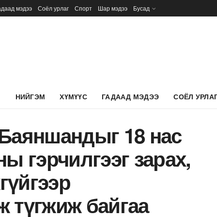
адаад мэдээ
Соёл урлаг
Спорт
Шар мэдээ
Бусад
Л
НИЙГЭМ
ХҮМҮҮС
ГАДААД МЭДЭЭ
СОЁЛ УРЛА
.Баяншандыг 18 нас
ны гэрчилгээг зарах,
гүйгээр
ж түгжиж байгаа