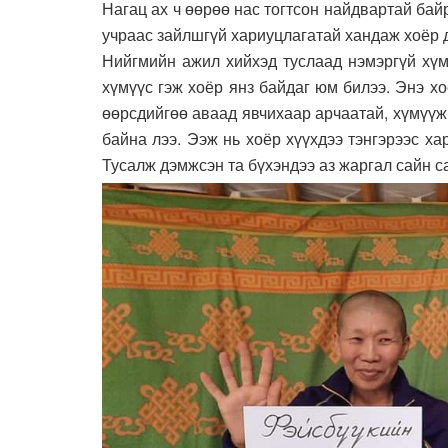
Нагац ах ч өөрөө нас тогтсон найдвартай бай
учраас зайлшгүй хариуцлагатай хандаж хоёр д
Нийгмийн ажил хийхэд туслаад нэмэргүй хүм
хүмүүс гэж хоёр янз байдаг юм билээ. Энэ х
өөрсдийгөө аваад явчихаар арчаатай, хүмүүж
байна лээ. Ээж нь хоёр хүүхдээ тэнгэрээс ха
Тусалж дэмжсэн та бүхэндээ аз жаргал сайн с