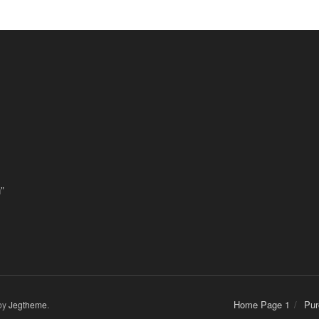
”
Home Page 1
Pur
by
Jegtheme
.