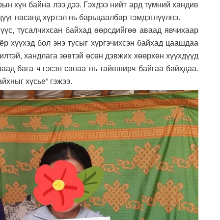
рын хүн байна лээ дээ. Гэхдээ нийт ард түмний хандив
үүг насанд хүртэл нь барьцаалбар тэмдэглүүлнэ.
үүс, тусалчихсан байхад өөрсдийгөө аваад явчихаар
оёр хүүхэд бол энэ тусыг хүргэчихсэн байхад цаашдаа
илтэй, хандлага зөвтэй өсөн дэвжих хөөрхөн хүүхдүүд
раад бага ч гэсэн санаа нь тайвширч байгаа байхдаа.
айхныг хүсье” гэжээ.