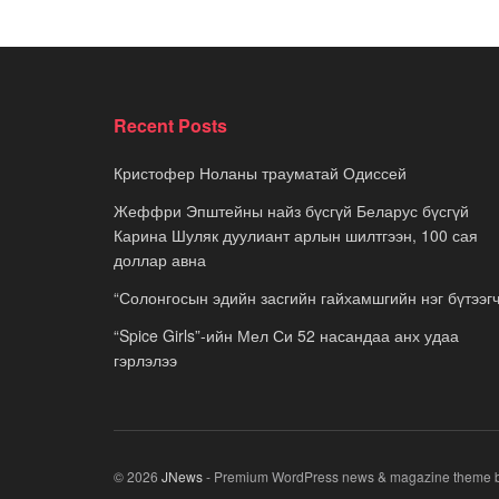
Recent Posts
Кристофер Ноланы трауматай Одиссей
Жеффри Эпштейны найз бүсгүй Беларус бүсгүй
Карина Шуляк дуулиант арлын шилтгээн, 100 сая
доллар авна
“Солонгосын эдийн засгийн гайхамшгийн нэг бүтээгч
“Spice Girls”-ийн Мел Си 52 насандаа анх удаа
гэрлэлээ
© 2026
JNews
- Premium WordPress news & magazine theme 