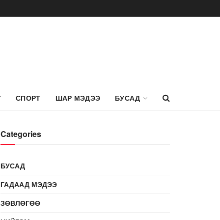
Г
СПОРТ
ШАР МЭДЭЭ
БУСАД
Categories
БУСАД
ГАДААД МЭДЭЭ
ЗӨВЛӨГӨӨ