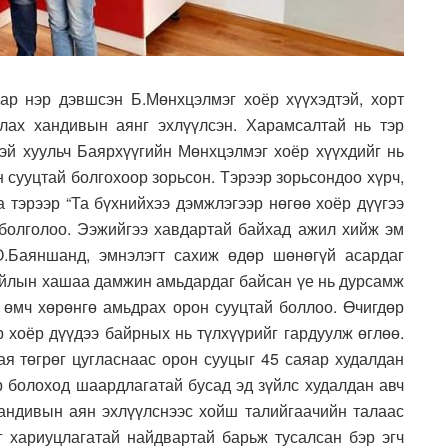
ар нэр дэвшсэн Б.Мөнхцэлмэг хоёр хүүхэдтэй, хорт
лах хандивын аянг эхлүүлсэн. Харамсалтай нь тэр
тэй хуульч Баярхүүгийн Мөнхцэлмэг хоёр хүүхдийг нь
н сууцтай болгохоор зорьсон. Тэрээр зорьсондоо хүрч,
а тэрээр “Та бүхнийхээ дэмжлэгээр нөгөө хоёр дүүгээ
 болголоо. Ээжийгээ хавдартай байхад ажил хийж эм
О.Баяншанд, эмнэлэгт сахиж өдөр шөнөгүй асардаг
айлын хашаа дамжин амьдардаг байсан үе нь дурсамж
 өмч хөрөнгө амьдрах орон сууцтай боллоо. Өчигдөр
р хоёр дүүдээ байрных нь түлхүүрийг гардуулж өглөө.
ая төгрөг цугласнаас орон сууцыг 45 саяар худалдан
эр болоход шаардлагатай бусад эд зүйлс худалдан авч
Хандивын аян эхлүүлснээс хойш талийгаачийн талаас
г хариуцлагатай найдвартай барьж тусалсан бэр эгч