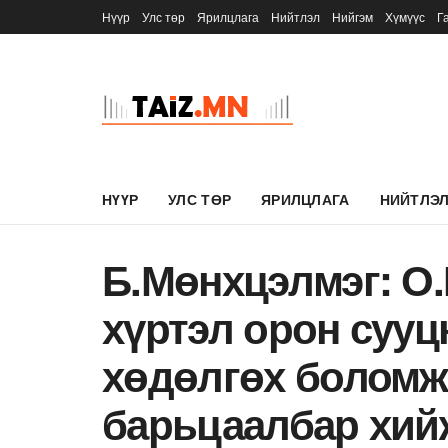
Нүүр
Улс төр
Ярилцлага
Нийтлэл
Нийгэм
Хүмүүс
Г
НҮҮР
УЛС ТӨР
ЯРИЛЦЛАГА
НИЙТЛЭ
Б.Мөнхцэлмэг: О
хүртэл орон сууц
хөдөлгөх боломж
барьцаалбар хий