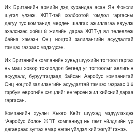
Их Британийн армийн дэд хурандаа асан Ян Фоксли
шүгэл үлээж, ЖПТ-тэй холбоотой гомдол гаргасны
дагуу тус компанид мөрдөн шалгах ажиллагаа явуулж
эхэлснээс хойш 8 жилийн дараа ЖПТ-д ял төлөвлөж
байна хэмээн Онц ноцтой залилангийн асуудалтай
тэмцэх газраас мэдэгдсэн.
Их Британийн компанийн хувьд шүүхийн тогтоол гаргах
нь маш ховор тохиолдол бөгөөд уг тогтоолыг авлигын
асуудалд буруутгагдаад байсан Аэробус компанитай
Онц ноцтой залилангийн асуудалтай тэмцэх газраас 3.6
тэрбум еврогийн хэлцлийг өнгөрсөн жил хийсний дараа
гаргасан.
Компанийн хуульч Хьюго Кейт шүүхэд мэдүүлэхдээ
“Аэробус болон ЖПТ компаниуд нь гэмт үйлдлийн үр
дагавраас зугтах ямар нэгэн үйлдэл хийгээгүй” гэжээ.