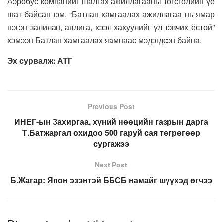
Аэробус компанийг шалгах ажиллагааны төгсгөлийн үе
шат байсан юм. “Батлан хамгаалах ажиллагаа нь ямар
нэгэн залилан, авлига, хээл хахуулийг үл тэвчих ёстой”
хэмээн Батлан хамгаалах яамнаас мэдэгдсэн байна.
Эх сурвалж: АТГ
Previous Post
ИНЕГ-ын Захиргаа, хүний нөөцийн газрын дарга
Т.Батжаргал охидоо 500 гаруй сая төгрөгөөр
сургажээ
Next Post
Б.Жагар: Япон эзэнтэй ББСБ намайг шүүхэд өгчээ