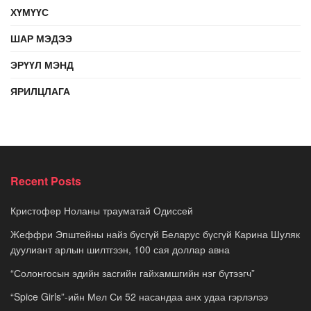
ХҮМҮҮС
ШАР МЭДЭЭ
ЭРҮҮЛ МЭНД
ЯРИЛЦЛАГА
Recent Posts
Кристофер Ноланы трауматай Одиссей
Жеффри Эпштейны найз бүсгүй Беларус бүсгүй Карина Шуляк
дуулиант арлын шилтгээн, 100 сая доллар авна
“Солонгосын эдийн засгийн гайхамшгийн нэг бүтээгч”
“Spice Girls”-ийн Мел Си 52 насандаа анх удаа гэрлэлээ