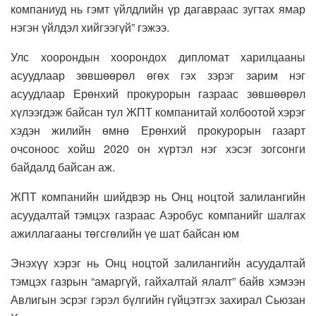
компаниуд нь гэмт үйлдлийн үр дагавраас зугтах ямар
нэгэн үйлдэл хийгээгүй” гэжээ.
Улс хоорондын хоорондох дипломат харилцааны
асуудлаар зөвшөөрөл өгөх гэх зэрэг зарим нэг
асуудлаар Ерөнхий прокурорын газраас зөвшөөрөл
хүлээгдэж байсан тул ЖПТ компанитай холбоотой хэрэг
хэдэн жилийн өмнө Ерөнхий прокурорын газарт
очсоноос хойш 2020 он хүртэл нэг хэсэг зогсонги
байдалд байсан аж.
ЖПТ компанийн шийдвэр нь Онц ноцтой залилангийн
асуудалтай тэмцэх газраас Аэробус компанийг шалгах
ажиллагааны төгсгөлийн үе шат байсан юм
Энэхүү хэрэг нь Онц ноцтой залилангийн асуудалтай
тэмцэх газрын “амаргүй, гайхалтай ялалт” байв хэмээн
Авлигын эсрэг гэрэл бүлгийн гүйцэтгэх захирал Сьюзан