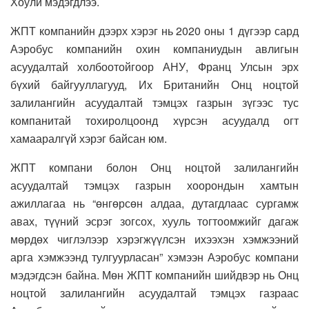
Хоули мэдэгдлээ.
ЖПТ компанийн дээрх хэрэг нь 2020 оны 1 дүгээр сард
Аэробус компанийн охин компаниудын авлигын
асуудалтай холбоотойгоор АНУ, Франц Улсын эрх
бүхий байгууллагууд, Их Британийн Онц ноцтой
залилангийн асуудалтай тэмцэх газрын зүгээс тус
компанитай тохиролцоонд хүрсэн асуудалд огт
хамааралгүй хэрэг байсан юм.
ЖПТ компани болон Онц ноцтой залилангийн
асуудалтай тэмцэх газрын хоорондын хамтын
ажиллагаа нь “өнгөрсөн алдаа, дутагдлаас сургамж
авах, түүний эсрэг зогсох, хууль тогтоомжийг дагаж
мөрдөх чиглэлээр хэрэгжүүлсэн ихээхэн хэмжээний
арга хэмжээнд тулгуурласан” хэмээн Аэробус компани
мэдэгдсэн байна. Мөн ЖПТ компанийн шийдвэр нь Онц
ноцтой залилангийн асуудалтай тэмцэх газраас