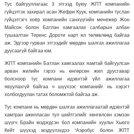
Тус байгууллагаас 3 этгээд буюу ЖПТ компанийн
гүйцэтгэх захирал асан Жефри Куук, компанийн туслан
гүйцэтгэгч хоёр компанийн санхүүгийн менежер Жон
Майсон болон Батлан хамгаалах салбарын албан
тушаалтан Теренс Дороти нарт ял төлөвлөөд байгаа
аж. Эдгээр гурван этгээдийг мөрдөн шалгах ажиллагаа
дуусаагүй байгаа юм.
ЖПТ компанийн Батлан хамгаалах яамтай байгуулсан
арван жилийн гэрээ нь өнгөрсөн жил дуусгавар
болсноор тус компани идэвхтэй үйл ажиллагаа
явуулахгүй байгаа ч шүүхээс компанийг нь хэрэгт
холбогдуулан татах боломжтой байгаа аж.
Тус компани нь мөрдөн шалгах ажиллагаатай идэвхтэй
хамтран ажилласан тул шийтгэлийг хөнгөлсөн хэмээн
шүүгч Брайн мэдэгдсэн бол компанийн хуульч Хьюго
Кейт шүүхэд мэдүүлэхдээ “Аэробус болон ЖПТ