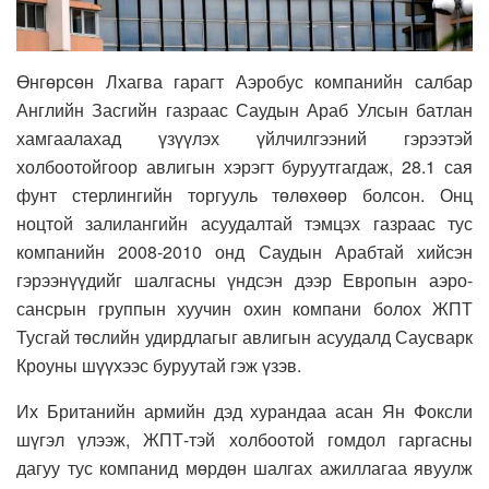
Өнгөрсөн Лхагва гарагт Аэробус компанийн салбар
Английн Засгийн газраас Саудын Араб Улсын батлан
хамгаалахад үзүүлэх үйлчилгээний гэрээтэй
холбоотойгоор авлигын хэрэгт буруутгагдаж, 28.1 сая
фунт стерлингийн торгууль төлөхөөр болсон. Онц
ноцтой залилангийн асуудалтай тэмцэх газраас тус
компанийн 2008-2010 онд Саудын Арабтай хийсэн
гэрээнүүдийг шалгасны үндсэн дээр Европын аэро-
сансрын группын хуучин охин компани болох ЖПТ
Тусгай төслийн удирдлагыг авлигын асуудалд Саусварк
Кроуны шүүхээс буруутай гэж үзэв.
Их Британийн армийн дэд хурандаа асан Ян Фоксли
шүгэл үлээж, ЖПТ-тэй холбоотой гомдол гаргасны
дагуу тус компанид мөрдөн шалгах ажиллагаа явуулж