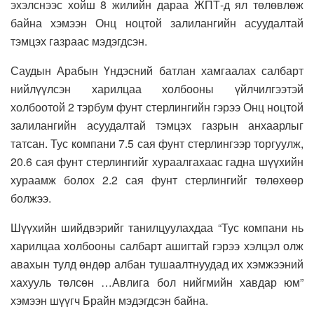
эхэлснээс хойш 8 жилийн дараа ЖПТ-д ял төлөвлөж
байна хэмээн Онц ноцтой залилангийн асуудалтай
тэмцэх газраас мэдэгдсэн.
Саудын Арабын Үндэсний батлан хамгаалах салбарт
нийлүүлсэн харилцаа холбооны үйлчилгээтэй
холбоотой 2 тэрбум фунт стерлингийн гэрээ Онц ноцтой
залилангийн асуудалтай тэмцэх газрын анхаарлыг
татсан. Тус компани 7.5 сая фунт стерлингээр торгуулж,
20.6 сая фунт стерлингийг хураалгахаас гадна шүүхийн
хураамж болох 2.2 сая фунт стерлингийг төлөхөөр
болжээ.
Шүүхийн шийдвэрийг танилцуулахдаа “Тус компани нь
харилцаа холбооны салбарт ашигтай гэрээ хэлцэл олж
авахын тулд өндөр албан тушаалтнуудад их хэмжээний
хахууль төлсөн …Авлига бол нийгмийн хавдар юм”
хэмээн шүүгч Брайн мэдэгдсэн байна.