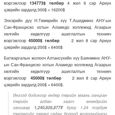
мэргэжлээр
134773$
төлбөр
4 жил 6 сар Ариун
цэврийн зардалд 300$ = 16200$
Эхнэрийн дүү Н.Төмөрийн хүү Т.Ашидмөнх АНУ-ын
Сан-Франциско хотын Аламедо коллежид Агаарын
хөлгийн хөдөлгүүр ашиглалтын техникч
мэргэжлээр
45000$
төлбөр
2 жил 8 сар Ариун
цэврийн зардалд 200$ = 6400$
Батжаргалын жолооч Алтансүхийн хүү Баянмөнх АНУ-
ын Сан-Франциско хотын Аламедо коллежид Агаарын
хөлгийн хөдөлгүүр ашиглалтын техникч
мэргэжлээр
45000$
төлбөр
2 жил 8 сар Ариун
цэврийн зардалд 200$ = 6400$.
Ингээд бодохоор өндөр төрийн маань ганцхан
төрийн албан хаагч өнөөдрийн
ханшаар
1,240,826,877
₮
буюу 1.24 тэрбум
төгрөгийг төрөл садан болоод жолоочийнхоо