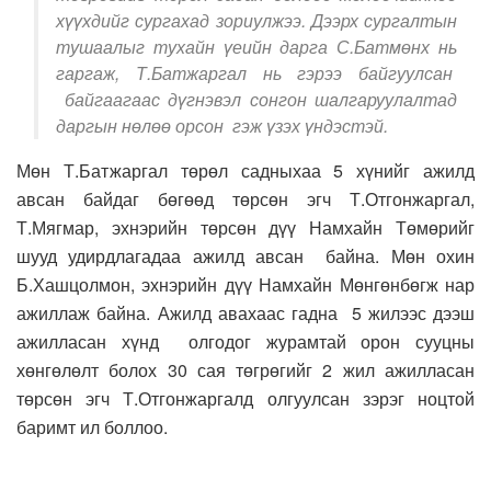
хүүхдийг сургахад зориулжээ. Дээрх сургалтын
тушаалыг тухайн үеийн дарга С.Батмөнх нь
гаргаж, Т.Батжаргал нь гэрээ байгуулсан
байгаагаас дүгнэвэл сонгон шалгаруулалтад
даргын нөлөө орсон гэж үзэх үндэстэй.
Мөн Т.Батжаргал төрөл садныхаа 5 хүнийг ажилд
авсан байдаг бөгөөд төрсөн эгч Т.Отгонжаргал,
Т.Мягмар, эхнэрийн төрсөн дүү Намхайн Төмөрийг
шууд удирдлагадаа ажилд авсан байна. Мөн охин
Б.Хашцолмон, эхнэрийн дүү Намхайн Мөнгөнбөгж нар
ажиллаж байна. Ажилд авахаас гадна 5 жилээс дээш
ажилласан хүнд олгодог журамтай орон сууцны
хөнгөлөлт болох 30 сая төгрөгийг 2 жил ажилласан
төрсөн эгч Т.Отгонжаргалд олгуулсан зэрэг ноцтой
баримт ил боллоо.