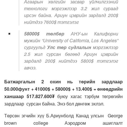
Агаарын хөлгийн засвар үйлчилгээний
технологи мэргэжлээр 3.2 жил сураад
ирсэн байна. Ариун цэврийн зардалд 200$
нийтдээ 7600$ тэтгэлэг
58000$
төлбөр
АНУ-ын Калифорни
мужийн “University of California, Los Angeles”
сургуульд
Улс төр судлалын
мэргэжлээр
2.5 жил сурсан бөгөөд Ариун цэврийн
зардалд 200$ нийтдээ 5800$ тэтгэлэг
авчээ.
Батжаргалын 2 охин нь
төрийн зардлаар
50.000фунт
+
41000
$ +
58000
$ + 13.400$ =
өнөөдрийн
ханшаар 517.827.600₮
буюу хагас тэрбум төгрөгийн
зардлаар сурсан байна. Энэ бол дөнгөж эхлэл.
Төрсөн эгчийн хүү Б.Ариунболд Канад улсын George
brown college Аэродром ашиглалт