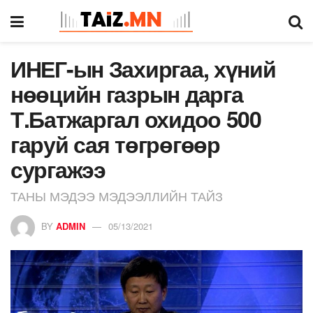
ИНЕГ-ын Захиргаа, хүний
нөөцийн газрын дарга
Т.Батжаргал охидоо 500
гаруй сая төгрөгөөр
сургажээ
ТАНЫ МЭДЭЭ МЭДЭЭЛЛИЙН ТАЙЗ
BY
ADMIN
05/13/2021