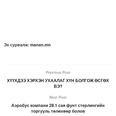
Эх сурвалж: manan.mn
Previous Post
ХҮҮХДЭЭ ХЭРХЭН УХААЛАГ ХҮН БОЛГОЖ ӨСГӨХ
ВЭ?
Next Post
Аэробус компани 28.1 сая фунт стерлингийн
торгууль төлөхөөр болов