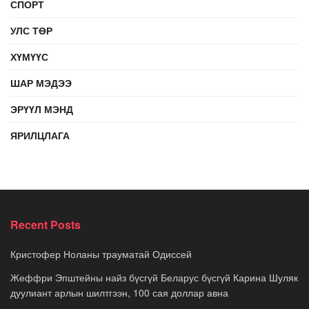
СПОРТ
УЛС ТӨР
ХҮМҮҮС
ШАР МЭДЭЭ
ЭРҮҮЛ МЭНД
ЯРИЛЦЛАГА
Recent Posts
Кристофер Ноланы трауматай Одиссей
Жеффри Эпштейны найз бүсгүй Беларус бүсгүй Карина Шуляк
дуулиант арлын шилтгээн, 100 сая доллар авна