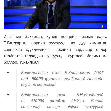
ИНЕГ-ын Захиргаа, хүний нөөцийн газрын дарга
Т.Батжаргал өөрийн хүүхдүүд, ах дүү хамаатан
садныхаа хүүхдүүдийг төсвийн зардлаар өндөр
төлбөртэй гадаадын сургуульд сургасан баримт ил
боллоо. Тухайлбал,
Батжаргалын охин Б.Хашцолмон 2007
онд
50000 фунт
ын төлбөртэй Английн
роудлер коллежид
Батжаргалын охин Б.Номондалай
нь
41000$
төлбөр
АНУ-ын Peralta
community college district сургуульд