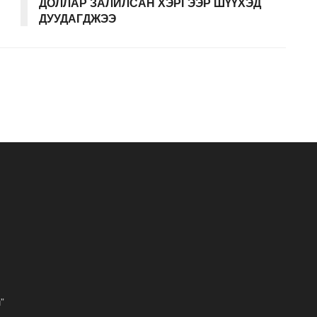
ДОЛЛАР ЗАЛИЛСАН ХЭРГЭЭР ШҮҮХЭД
ДУУДАГДЖЭЭ
”