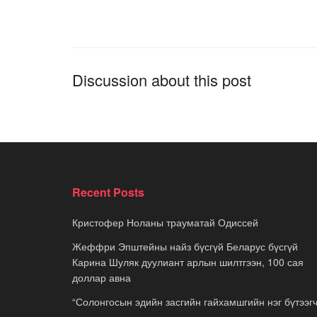
Discussion about this post
Recent Posts
Кристофер Ноланы трауматай Одиссей
Жеффри Эпштейны найз бүсгүй Беларус бүсгүй
Карина Шуляк дуулиант арлын шилтгээн, 100 сая
доллар авна
“Солонгосын эдийн засгийн гайхамшгийн нэг бүтээгч