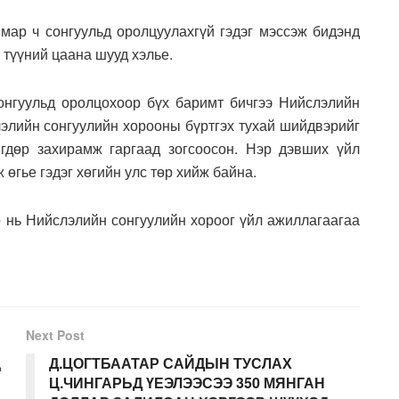
ямар ч сонгуульд оролцуулахгүй гэдэг мэссэж бидэнд
 түүний цаана шууд хэлье.
нгуульд оролцохоор бүх баримт бичгээ Нийслэлийн
лэлийн сонгуулийн хорооны бүртгэх тухай шийдвэрийг
гдөр захирамж гаргаад зогсоосон. Нэр дэвших үйл
өгье гэдэг хөгийн улс төр хийж байна.
 нь Нийслэлийн сонгуулийн хороог үйл ажиллагаагаа
Next Post
д
Д.ЦОГТБААТАР САЙДЫН ТУСЛАХ
Ц.ЧИНГАРЬД ҮЕЭЛЭЭСЭЭ 350 МЯНГАН