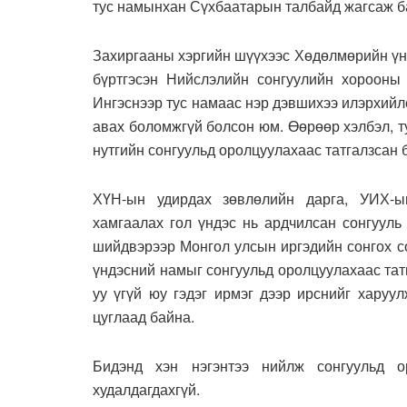
тус намынхан Сүхбаатарын талбайд жагсаж б
Захиргааны хэргийн шүүхээс Хөдөлмөрийн үн
бүртгэсэн Нийслэлийн сонгуулийн хорооны 
Ингэснээр тус намаас нэр дэвшихээ илэрхийл
авах боломжгүй болсон юм. Өөрөөр хэлбэл, т
нутгийн сонгуульд оролцуулахаас татгалзсан 
ХҮН-ын удирдах зөвлөлийн дарга, УИХ-ы
хамгаалах гол үндэс нь ардчилсан сонгууль 
шийдвэрээр Монгол улсын иргэдийн сонгох с
үндэсний намыг сонгуульд оролцуулахаас татг
уу үгүй юу гэдэг ирмэг дээр ирснийг харуу
цуглаад байна.
Бидэнд хэн нэгэнтээ нийлж сонгуульд 
худалдагдахгүй.