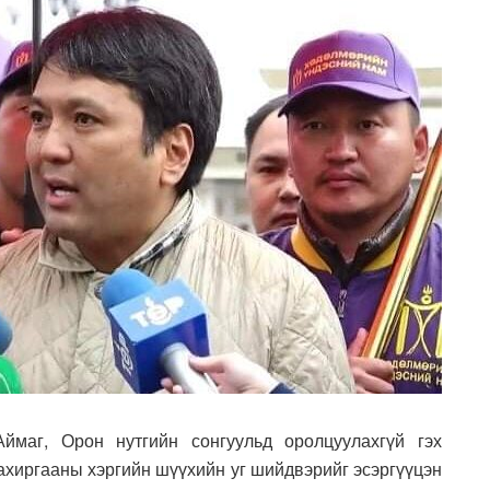
маг, Орон нутгийн сонгуульд оролцуулахгүй гэх
ахиргааны хэргийн шүүхийн уг шийдвэрийг эсэргүүцэн