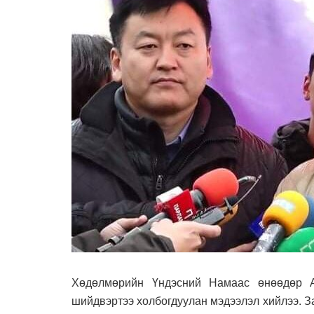
Хөдөлмөрийн Үндэсний Намаас өнөөдөр Ай
шийдвэртээ холбогдуулан мэдээлэл хийлээ. З