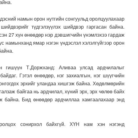
айна.
дэсний намын орон нутгийн сонгуульд оролцуулахаар
шийдвэрийг түдгэлзүүлэх шийдвэр гаргасан байна.
сэн 27 хүн өнөөдөр нэр дэвшигчийн үнэмлэхээ гардаж
ус намынханд ямар нэгэн үндэслэл хэлэлгүйгээр орон
байна.
н гишүүн Т.Доржханд: Аливаа улсад ардчилалыг
байдаг. Гэтэл өнөөдөр, нэг захиалгын, нэг шүүгчийн
онгогдох эрхийг уландаа хишгэж байна. Хөдөлмөрийн
алзаж байгаа нь ардчилал, хүний эрх, эрх чөлөө байх
лж байна. Бид өнөөдөр ардчиллаа хамгаалахаар энд
оролцох сонирхол байхгүй. ХҮН нам хэн нэгэнд