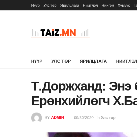
Нүүр
Улс төр
Ярилцлага
Нийтлэл
Нийгэм
Хүмүүс
Г
НҮҮР
УЛС ТӨР
ЯРИЛЦЛАГА
НИЙТЛЭ
Т.Доржханд: Энэ 
Ерөнхийлөгч Х.Ба
BY
ADMIN
09/30/2020
in
Улс төр