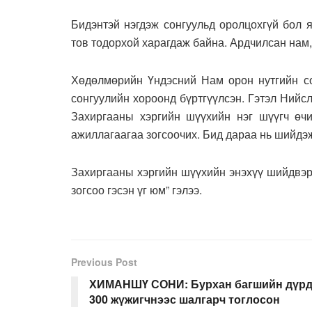
Бидэнтэй нэгдэж сонгуульд оролцохгүй бол 
тов тодорхой харагдаж байна. Ардчилсан нам,
Хөдөлмөрийн Үндэсний Нам орон нутгийн со
сонгуулийн хороонд бүртгүүлсэн. Гэтэл Нийс
Захиргааны хэргийн шүүхийн нэг шүүгч өчи
ажиллагаагаа зогсоочих. Бид дараа нь шийдэж 
Захиргааны хэргийн шүүхийн энэхүү шийдвэр
зогсоо гэсэн үг юм” гэлээ.
Previous Post
ХИМАНШҮ СОНИ: Бурхан багшийн дүр
300 жүжигчнээс шалгарч тоглосон