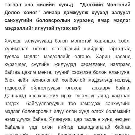
Тэгвэл энэ жилийн хувьд “Дэлхийн Мөнгөний
Долоо хоног” аянаар дамжуулж хүүхэд залууст
санхүүгийн боловсролын хүрээнд ямар мэдлэг
мэдээллийг илүүтэй түгээх вэ?
Хүүхэд, залуучуудад бэлэн мөнгөтэй харилцах соёл,
хуримтлал болон хэрэглээний шийдвэр гаргалтад
туслах мэдлэг мэдээллийг олгоно. Харин насанд
хүрэгчдэд сүүлийн жилүүдэд хэрэглээнд нэвтрээд
байгаа цахим мөнгө, түүний хэрэглээ болон ялангуяа,
блок чейн технологтой холбоотой мэдээлэлд нэлээд
тодорхой ойлголтуудыг өгөхөд анхаарч байна.
Дашрамд хэлэхэд жил ирэх тусам уг аянд хамтран
нэгдэх байгууллагуудын тоо нэмэгдэж, санхүүгийн
мэдлэг боловсролыг илүү олон хүнд олгох боломжийг
нэмэгдүүлж байна. Ялангуяа, цар тахлын хүнд нөхцөл
байдлын үед олон нийтэд шаардлагатай байгаа
санхүүгийн мэдлэг боловсролыг олгох сургалт,