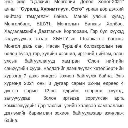
Энэ жил “Дэлхийн Мөнгөний Долоо Хоног-2021”
аяныг
“Суралц, Хуримтлуул, Өсгө”
уриан дор дэлхий
нийтээр тэмдэглэж байна. Манай улсын хувьд
Монголбанк, БШУЯ, Монголын Банкны Холбоо,
Хадгаламжийн Даатгалын Корпораци, Гэр бүл хүүхэд
залуучуудын газар, ХБНГУ-ын Шпаркассэ банкны
Монгол дахь сан, Насан Туршийн боловсролын төв
болон бусад төр, хувийн хэвшил, иргэний нийгэм, олон
улсын байгууллагууд хамтран “Олон нийтийн
санхүүгийн суурь мэдлэгийг дээшлүүлэх хөтөлбөр”-ийн
хүрээнд 7 дахь жилдээ зохион байгуулж байна. Энэ
хүрээнд 2021 оны 3 дугаар сарын 22-ны өдрөөс 4
дүгээр сарын 12-ны өдрийн хооронд хүүхэд,
залуучуудад болон иргэдэд зориулсан арга
хэмжээнүүдийг цар тахлын үеийн халдвар хамгааллын
дэглэмийг баримтлан зохион байгуулахаар ажиллаж
байна.