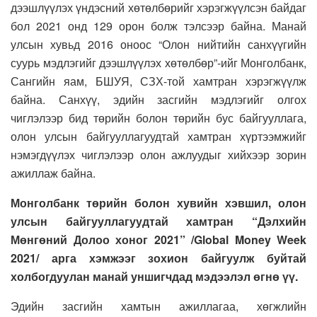
дээшлүүлэх үндэсний хөтөлбөрийг хэрэгжүүлсэн байдаг
бол 2021 онд 129 орон болж тэлсээр байна. Манай
улсын хувьд 2016 оноос “Олон нийтийн санхүүгийн
суурь мэдлэгийг дээшлүүлэх хөтөлбөр”-ийг Монголбанк,
Сангийн яам, БШУЯ, СЗХ-той хамтран хэрэгжүүлж
байна. Санхүү, эдийн засгийн мэдлэгийг олгох
чиглэлээр бид төрийн болон төрийн бус байгууллага,
олон улсын байгууллагуудтай хамтран хүртээмжийг
нэмэгдүүлэх чиглэлээр олон ажлуудыг хийхээр зорин
ажиллаж байна.
Монголбанк төрийн болон хувийн хэвшил, олон
улсын байгууллагуудтай хамтран “Дэлхийн
Мөнгөний Долоо хоног 2021” /Global Money Week
2021/ арга хэмжээг зохион байгуулж буйтай
холбогдуулан манай уншигчдад мэдээлэл өгнө үү.
Эдийн засгийн хамтын ажиллагаа, хөгжлийн