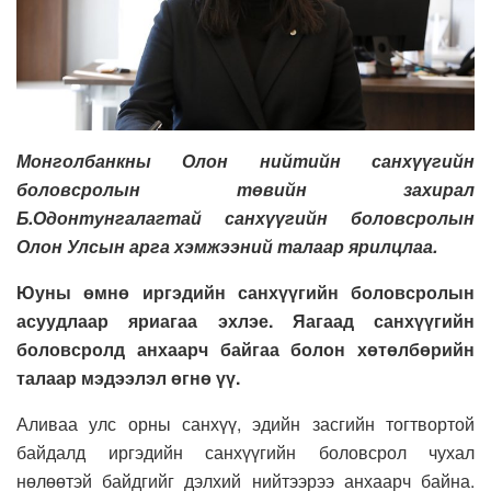
Монголбанкны Олон нийтийн санхүүгийн
боловсролын төвийн захирал
Б.Одонтунгалагтай санхүүгийн боловсролын
Олон Улсын арга хэмжээний талаар ярилцлаа.
Юуны өмнө иргэдийн санхүүгийн боловсролын
асуудлаар яриагаа эхлэе. Яагаад санхүүгийн
боловсролд анхаарч байгаа болон хөтөлбөрийн
талаар мэдээлэл өгнө үү.
Аливаа улс орны санхүү, эдийн засгийн тогтвортой
байдалд иргэдийн санхүүгийн боловсрол чухал
нөлөөтэй байдгийг дэлхий нийтээрээ анхаарч байна.