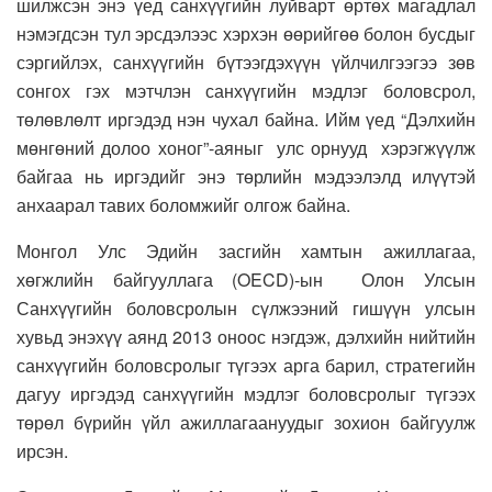
шилжсэн энэ үед санхүүгийн луйварт өртөх магадлал
нэмэгдсэн тул эрсдэлээс хэрхэн өөрийгөө болон бусдыг
сэргийлэх, санхүүгийн бүтээгдэхүүн үйлчилгээгээ зөв
сонгох гэх мэтчлэн санхүүгийн мэдлэг боловсрол,
төлөвлөлт иргэдэд нэн чухал байна. Ийм үед “Дэлхийн
мөнгөний долоо хоног”-аяныг улс орнууд хэрэгжүүлж
байгаа нь иргэдийг энэ төрлийн мэдээлэлд илүүтэй
анхаарал тавих боломжийг олгож байна.
Монгол Улс Эдийн засгийн хамтын ажиллагаа,
хөгжлийн байгууллага (OECD)-ын Олон Улсын
Санхүүгийн боловсролын сүлжээний гишүүн улсын
хувьд энэхүү аянд 2013 оноос нэгдэж, дэлхийн нийтийн
санхүүгийн боловсролыг түгээх арга барил, стратегийн
дагуу иргэдэд санхүүгийн мэдлэг боловсролыг түгээх
төрөл бүрийн үйл ажиллагаануудыг зохион байгуулж
ирсэн.