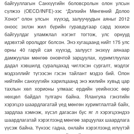
байгууллагын Санхүүгийн боловсролын олон улсын
сүлжээ (OECD/INFE)-ээс “Дэлхийн Мөнгөний Долоо
Хоног” олон улсын хүүхэд, залуучуудын аяныг 2012
оноос эхлэн жил бүрийн гуравдугаар сард зохион
байгуулдаг уламжлал нэгэнт тогтож, улс орнууд
идэвхтэй оролцдог болсон. Энэ хугацаанд нийт 175 улс
орны 40 гаруй сая хүүхэд, залууст энэхүү аянаар
дамжуулан мөнгөө оновчтой зарцуулах, хуримтлуулах
дадал хэвшилд суралцахад чиглэсэн сургалт, мэдлэг
мэдээллийг түгээсэн гэсэн тайлант мэдээ бий. Олон
нийтийн санхүүгийн харилцаанд энэ жилийн хувьд цар
тахлын хөл хорионы улмаас ердийн үеийнхээс өөр
нөхцөл байдал тулгарч байна. Ялангуяа гэнэтийн
хэрэгцээ шаардлагатай үед мөнгөн хуримтлалтай байх,
зардлаа хэмнэж, хүсэл дагасан бус яг л хэрэгцээндээ
шаардлагатай хэрэглээнд мөнгөө зарцуулах шаардлага
үүсэж байна. Үүнээс гадна, онлайн хэрэглээнд илүүтэй