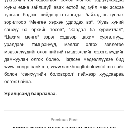
юуны өмнө зайлшгүй авах ёстой эд зүйл мөн эсэхээ
тунгаан бодож, шийдвэрээ гаргадаг байхад нь туслах
зорилгоор “Мөнгөө хэрхэн удирдах вэ”, “Хувь хүний
санхүү ба өрхийн төсөв”, “Зардал ба хуримтлал”,
“Цахим мөнгө” зэрэг сэдвээр цахим сургалтууд,
уралдаан тэмцээнүүд, мэдлэг олгох зөвлөгөө
мэдээллүүдийг олон нийтийн мэдээллийн хэрэгслүүдийг
дамжуулан олгох болно. Нэгдсэн мэдээллүүдээ бид
www.mongolbank.mn, www.sankhuugiinbolovsrol.mn сайт
болон “санхүүгийн боловсрол” пэйжээр хуудсаараа
олгож байна.
Ярилцсанд баярлалаа.
Previous Post