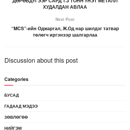
ДӨРӨВДҮГЭЭР САРД 1.3 ТОНН ҮНЭТ МЕТАЛЛ
ХУДАЛДАН АВЛАА
Next Post
“MCS”-ийн Оджаргал, Ж.Од нар шилдэг татвар
төлөгч иргэнээр шалгарлаа
Discussion about this post
Categories
БУСАД
ГАДААД МЭДЭЭ
ЗӨВЛӨГӨӨ
НИЙГЭМ