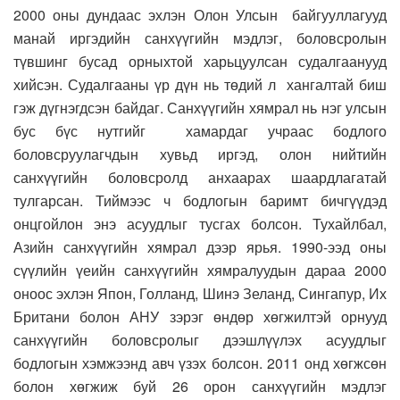
2000 оны дундаас эхлэн Олон Улсын байгууллагууд
манай иргэдийн санхүүгийн мэдлэг, боловсролын
түвшинг бусад орныхтой харьцуулсан судалгаанууд
хийсэн. Судалгааны үр дүн нь төдий л хангалтай биш
гэж дүгнэгдсэн байдаг. Санхүүгийн хямрал нь нэг улсын
бус бүс нутгийг хамардаг учраас бодлого
боловсруулагчдын хувьд иргэд, олон нийтийн
санхүүгийн боловсролд анхаарах шаардлагатай
тулгарсан. Тиймээс ч бодлогын баримт бичгүүдэд
онцгойлон энэ асуудлыг тусгах болсон. Тухайлбал,
Азийн санхүүгийн хямрал дээр ярья. 1990-ээд оны
сүүлийн үеийн санхүүгийн хямралуудын дараа 2000
оноос эхлэн Япон, Голланд, Шинэ Зеланд, Сингапур, Их
Британи болон АНУ зэрэг өндөр хөгжилтэй орнууд
санхүүгийн боловсролыг дээшлүүлэх асуудлыг
бодлогын хэмжээнд авч үзэх болсон. 2011 онд хөгжсөн
болон хөгжиж буй 26 орон санхүүгийн мэдлэг