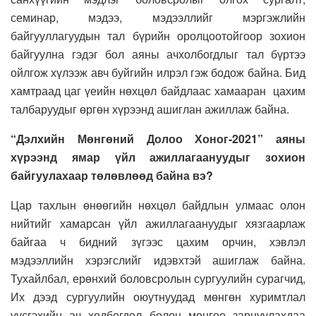
семинар, мэдээ, мэдээллийг мэргэжлийн
байгууллагуудын тал бүрийн оролцоотойгоор зохион
байгуулна гэдэг бол аяны ачхолбогдлыг тал бүртээ
ойлгож хүлээж авч буйгийн илрэл гэж бодож байна. Бид
хамтраад цаг үеийн нөхцөл байдлаас хамааран цахим
талбаруудыг өргөн хүрээнд ашиглан ажиллаж байна.
“Дэлхийн Мөнгөний Долоо Хоног-2021” аяны
хүрээнд ямар үйл ажиллагаануудыг зохион
байгуулахаар төлөвлөөд байна вэ?
Цар тахлын өнөөгийн нөхцөл байдлын улмаас олон
нийтийг хамарсан үйл ажиллагаануудыг хязгаарлаж
байгаа ч бидний зүгээс цахим орчин, хэвлэл
мэдээллийн хэрэгслийг идэвхтэй ашиглаж байна.
Тухайлбал, ерөнхий боловсролын сургуулийн сурагчид,
Их дээд сургуулийн оюутнуудад мөнгөн хуримтлал
үүсгэхийн ач ходбогдол болон мөнгөө зарцуулахдаа