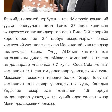
Дэлхийд нөлөөтэй тэрбумтны нэг “Microsoft” компаний
үүсгэн байгуулагч Билл Гейтс 27 жил ханилсан
эхнэрээсээ салах шийдвэр гаргасан. Билл Гейтс өөрийн
хөрөнгөнөөс нийт 2.4 тэрбум ам.доллартай тэнцэх
хэмжээний үнэт цаасыг эхнэр Мелиндагийнхаа нэр дээр
шилжүүлсэн байна. Үүнд, АНУ-ын хамгийн том
автомашины дилер “AutoNation” компанийн 307 сая
ам.доллараар үнэлэгдэх 3.7 хувь, “Coca-Cola Femsa”
компанийн 121 сая ам.доллараар үнэлэгдэх 4.7 хувь,
Мексикийн томоохон телевиз болох “Grupo Televisa”
компанийн 386 саяар үнэлэгдэх 6.7 хувь, Канадын
Үндэсний төмөр зам компанийн 1.5 тэрбум
ам.доллараар үнэлэгдэх 1.9 хувийг одоо салсан эхнэр
Мелиндаа эзэмших болжээ.