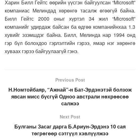
Харин Билл Гейтс өөрийн үүсгэн байгуулсан “Microsoft”
компаниас Мелиндад хөрөнгө тасалж өгөөгүй байна.
Билл Гейтс 2000 оныг хүртэл 34 жил “Microsoft”
компанийг удирдаж байсан ба өдгөө компанийнхаа 1.3
хувийг эзэмшдэг байна. Билл, Мелинда нар 1994 онд
гэр бүл болохдоо гэрлэлтийн гэрээ, ямар нэг хөрөнгө
хуваах гэрээ байгуулаагүй гэнэ.
Previous Post
Н.Номтойбаяр, “Ажнай”-н Бат-Эрдэнэтэй болзож
явсан мисс бүсгүй Одноо австрали нөхрөөсөө
салжээ
Next Post
Булганы Засаг дарга Б.Ариун-Эрдэнэ 10 сая
төгрөгөөр сэтгүүл хэвлүүлжээ