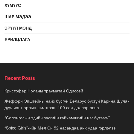
ХҮМҮҮС
ШАР МЭДЭЭ
ЭРҮҮЛ МЭНД
ЯРИЛЦЛАГА
Recent Posts
Кристофер Ноланы трауматай Одиссей
Жеффри Эпштейны найз бүсгүй Беларус бүсгүй Карина Шуляк
дуулиант арлын шилтгээн, 100 сая доллар авна
“Солонгосын эдийн засгийн гайхамшгийн нэг бүтээгч”
“Spice Girls”-ийн Мел Си 52 насандаа анх удаа гэрлэлээ