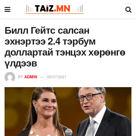
Билл Гейтс салсан
эхнэртээ 2.4 тэрбум
доллартай тэнцэх хөрөнгө
үлдээв
BY
ADMIN
05/07/2021