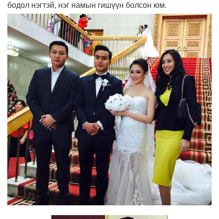
бодол нэгтэй, нэг намын гишүүн болсон юм.