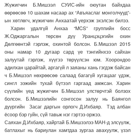
Жүжигчин Б.Мишээл СУИС-ийн оюутан байхдаа
өөрөөсөө 10 шахам насаар ах “Авъяаслаг монголчууд”-
ын хөтлөгч, жүжигчин Анхаатай үерхэж эхэлсэн билээ.
Харин удалгүй Анхаа “MCS” группийн босс
Ж.Оджаргалын төрсөн дүү Уранцэцэгийн охин
Дөлгөөнтэй гэрлэж, охинтой болсон. Б.Мишээл 2015
оны намар 10 дугаар сард үе тэнгийнхээ сайхан
залуутай гэрлэж, хүүгээ төрүүлсэн юм. Хоорондоо
адилхан царайтай, аргагүй л заяаны хань гэгдэж байсан
ч Б.Мишээл нөхрөөсөө салаад багагүй хугацааг үдэж,
сингл ээжийн тухай бүтээл гаргаад амжсан. Харин
сүүлийн үед жүжигчин Б.Мишээл улстөрчтэй болзох
болсон. Б.Мишээлийн сонгосон залуу нь Баянгол
дүүргийн Засаг даргын орлогч Д.Ихбаяр. Тэд албан
ёсоор бэр гуйн, сүй тавьж нэг гэртээ оржээ.
Саяхан Д.Ихбаяр, хайртай Б.Мишээлээ МАН-д элсүүлж,
батлахыг нь бариулан хамтдаа зургаа авахуулж, үзэл