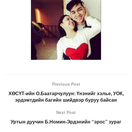
Previous Post
ХӨСҮТ-ийн О.Баатарчулуун: Үнэнийг хэлье, УОК,
эрдэмтдийн багийн шийдвэр буруу байсан
Next Post
Уртын дуучин Б.Номин-Эрдэнийн “эрос” зураг