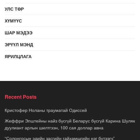
УЛС ТӨР
ХҮМҮҮС
ШАР МЭДЭЭ
ЭРҮҮЛ МЭНД
ЯРИЛЦЛАГА
Recent Posts
Кристофер Ноланы трауматай Одиссей
Жеффри Эпштейны найз бүсгүй Беларус бүсгүй Карина Шуляк
дуулиант арлын шилтгээн, 100 сая доллар авна
“Солонгосын эдийн засгийн гайхамшгийн нэг бүтээгч”