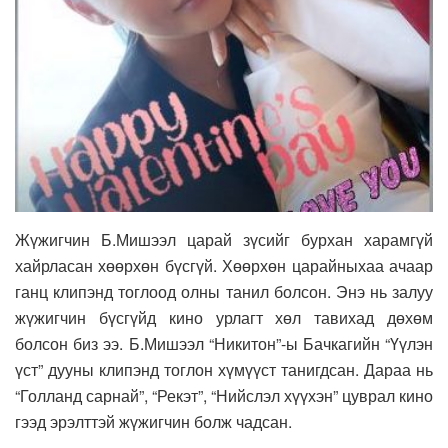
Жүжигчин Б.Мишээл царай зүсийг бурхан харамгүй
хайрласан хөөрхөн бүсгүй. Хөөрхөн царайныхаа ачаар
ганц клипэнд тоглоод олны танил болсон. Энэ нь залуу
жүжигчин бүсгүйд кино урлагт хөл тавихад дөхөм
болсон биз ээ. Б.Мишээл “Никитон”-ы Бачкагийн “Үүлэн
үст” дууны клипэнд тоглон хүмүүст танигдсан. Дараа нь
“Голланд сарнай”, “Рекэт”, “Нийслэл хүүхэн” цуврал кино
гээд эрэлттэй жүжигчин болж чадсан.