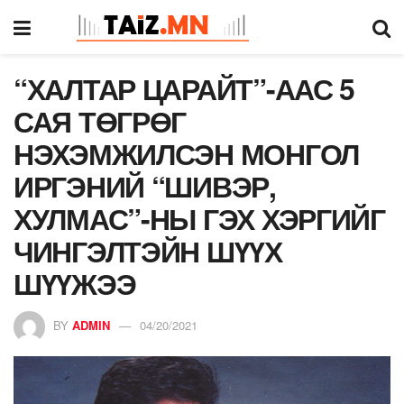
“ХАЛТАР ЦАРАЙТ”-ААС 5
САЯ ТӨГРӨГ
НЭХЭМЖИЛСЭН МОНГОЛ
ИРГЭНИЙ “ШИВЭР,
ХУЛМАС”-НЫ ГЭХ ХЭРГИЙГ
ЧИНГЭЛТЭЙН ШҮҮХ
ШҮҮЖЭЭ
BY
ADMIN
04/20/2021