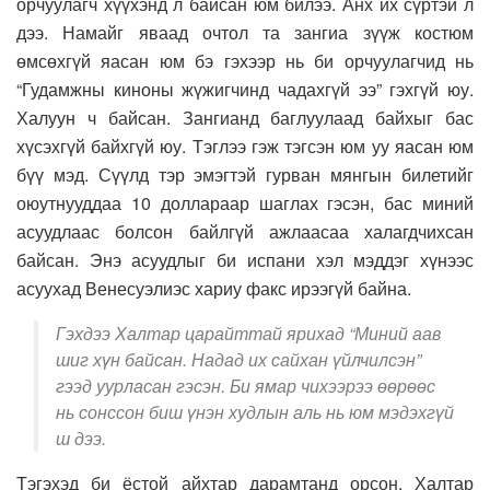
орчуулагч хүүхэнд л байсан юм билээ. Анх их сүртэй л
дээ. Намайг яваад очтол та зангиа зүүж костюм
өмсөхгүй яасан юм бэ гэхээр нь би орчуулагчид нь
“Гудамжны киноны жүжигчинд чадахгүй ээ” гэхгүй юу.
Халуун ч байсан. Зангианд баглуулаад байхыг бас
хүсэхгүй байхгүй юу. Тэглээ гэж тэгсэн юм уу яасан юм
бүү мэд. Сүүлд тэр эмэгтэй гурван мянгын билетийг
оюутнууддаа 10 доллараар шаглах гэсэн, бас миний
асуудлаас болсон байлгүй ажлаасаа халагдчихсан
байсан. Энэ асуудлыг би испани хэл мэддэг хүнээс
асуухад Венесуэлиэс хариу факс ирээгүй байна.
Гэхдээ Халтар царайттай ярихад “Миний аав
шиг хүн байсан. Надад их сайхан үйлчилсэн”
гээд уурласан гэсэн. Би ямар чихээрээ өөрөөс
нь сонссон биш үнэн худлын аль нь юм мэдэхгүй
ш дээ.
Тэгэхэд би ёстой айхтар дарамтанд орсон. Халтар