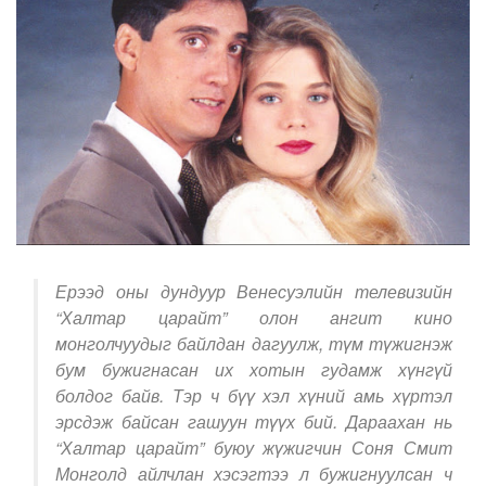
Ерээд оны дундуур Венесуэлийн телевизийн
“Халтар царайт” олон ангит кино
монголчуудыг байлдан дагуулж, түм түжигнэж
бум бужигнасан их хотын гудамж хүнгүй
болдог байв. Тэр ч бүү хэл хүний амь хүртэл
эрсдэж байсан гашуун түүх бий. Дараахан нь
“Халтар царайт” буюу жүжигчин Соня Смит
Монголд айлчлан хэсэгтээ л бужигнуулсан ч