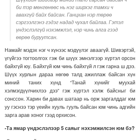
би тэр мөнгөнөөс нь нэг ширхэг тамхи ч
авахгүй байх байсан. Ганцхан нэр төрөө
сэргээлгэнэ гэдэг надад чухал байлаа. Гэтэл
үндэслэлгүй нэхэмжлэл, нэр чинь алга гээд
өөрөө буруутсан.
Намайг мэдэх нэг ч хүнээс мэдүүлэг аваагүй. Шивэртэй,
үгүйгээ тогтоолгох гэж би шүүх эмнэлгээр хүртэл орсон
байхгүй юу. Байхгүй юм чинь байхгүй л гэж гарна ш дээ.
Шүүх хурлын дараа нөгөө талд ажиллаж байсан хүн
миний таних хүнд “Танай хүнийг муухай
хэлмэгдүүлчихлээ дээ” гэж хүртэл хэлж байсныг би
сонссон. Харин би давах шатаар нь орж заргалддаг юм
уу гэснээ тэр үеийн хууль гууль байсан юм чинь адгийн
зарга арав хоног гээд орхисон.
-Та ямар үндэслэлээр 5 саяыг нэхэмжилсэн юм бэ?