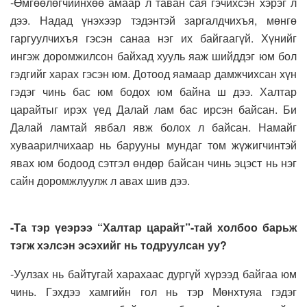
-Өмгөөлөгчийнхөө амаар л таван сая гэчихсэн хэрэг л
дээ. Надад үнэхээр тэдэнтэй заргалдчихъя, мөнгө
гаргуулчихъя гэсэн санаа нэг их байгаагүй. Хүнийг
ингэж доромжилсон байхад хууль яаж шийддэг юм бол
гэдгийг харах гэсэн юм. Дотоод яамаар дамжчихсан хүн
гэдэг чинь бас юм бодох юм байна ш дээ. Халтар
царайтыг ирэх үед Далай лам бас ирсэн байсан. Би
Далай ламтай явбал явж болох л байсан. Намайг
хуваарилчихаар нь барууны мундаг том жүжигчинтэй
явах юм бодоод сэтгэл өндөр байсан чинь эцэст нь нэг
сайн доромжлуулж л авах шив дээ.
-Та тэр үеэрээ “Халтар царайт”-тай холбоо барьж
тэгж хэлсэн эсэхийг нь тодруулсан уу?
-Уулзах нь байтугай харахаас дургүй хүрээд байгаа юм
чинь. Гэхдээ хамгийн гол нь тэр Мөнхтуяа гэдэг