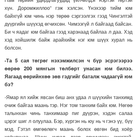
хүн. Доромжиллоо” гэж хэлсэн. Үнэхээр тийм юм
байхгүй юм чинь нэр төрөө сэргээлгэх гээд Чингэлтэй
дүүргийн шүүхэд өгчихсөн. Чимээгүй л байгаад байсан.
Би ч яадаг юм байгаа гээд харзнаад байлаа л даа. Хэд
хэд хойшилж байж арайхийж нэг юм шүүх хурал нь
болсон.
-Та 5 сая төгрөг нэхэмжилсэн ч бүр эсрэгээрээ
өөрөө 200 мянгын төлбөрт унасан юм билээ.
Яагаад өөрийнхөө зөв гэдгийг баталж чадаагүй юм
бэ?
-Ямар ял хийж явсан биш анх удаа л шүүхийн танхимд
очиж байгаа маань тэр. Нэг том танхим байх юм. Нөгөө
талынхан чинь танхимаар пиг дүүрэн, хэдэн салаа
цэрэг шиг л олуулаа. Бэр, хүргэн нь юу нь ч гэнэ үү, бүү
мэд. Гэтэл өмгөөлөгч маань болох өвгөн бид хоёр
хоёулхнаа. Шүүх хурал дээр орчуулагч эмэгтэй,