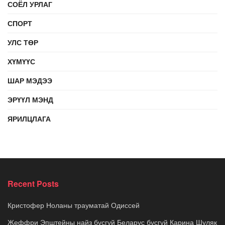
СОЁЛ УРЛАГ
СПОРТ
УЛС ТӨР
ХҮМҮҮС
ШАР МЭДЭЭ
ЭРҮҮЛ МЭНД
ЯРИЛЦЛАГА
Recent Posts
Кристофер Ноланы трауматай Одиссей
Жеффри Эпштейны найз бүсгүй Беларус бүсгүй Карина Шуляк