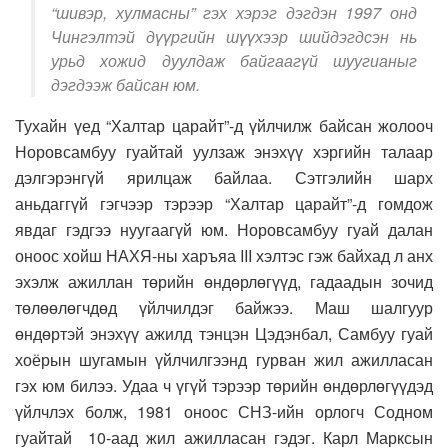
“шивэр, хулмасны” гэх хэрэг дэгдэн 1997 онд
Чингэлтэй дүүргийн шүүхээр шийдэгдсэн нь
урьд хожид дуулдаж байгаагүй шуугианыг
дэгдээж байсан юм.
Тухайн үед “Халтар царайт”-д үйлчилж байсан жолооч
Норовсамбуу гуайтай уулзаж энэхүү хэргийн талаар
дэлгэрэнгүй ярилцаж байлаа. Сэтгэлийн шарх
аньдаггүй гэгчээр тэрээр “Халтар царайт”-д гомдож
явдаг гэдгээ нуугаагүй юм. Норовсамбуу гуай далан
оноос хойш НАХЯ-ны харъяа III хэлтэс гэж байхад л анх
эхэлж ажиллан төрийн өндөрлөгүүд, гадаадын зочид
төлөөлөгчдөд үйлчилдэг байжээ. Маш шалгуур
өндөртэй энэхүү ажилд тэнцэн Цэдэнбал, Самбуу гуай
хоёрын шугамын үйлчилгээнд гурван жил ажилласан
гэх юм билээ. Удаа ч үгүй тэрээр төрийн өндөрлөгүүдэд
үйлчлэх болж, 1981 оноос СНЗ-ийн орлогч Содном
гуайтай 10-аад жил ажилласан гэдэг. Карл Марксын