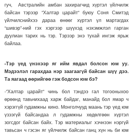
гуч, Австралийн амбан захирагчид хүртэл үйлчилж
байсан тэрээр ”Халтар царайт” буюу Соня Смитэд
үйлчилснийхээ дараа өнөөг хүртэл үл мартагдах
“шивэр”-ний гэх хэргээр шүүхэд нэхэмжлэл гарган
дуулиан тарих нь тэр. Тэрээр энэ тухай ингэж ярьж
байлаа.
-Тэр үед үнэхээр яг ийм явдал болсон юм уу.
Мэдээлэл гарахдаа нэр заагаагүй байсан шүү дээ.
Та яагаад өөрийгөө гэж бодсон юм бэ?
-”Халтар царайт” чинь бол тэндээ гал тогооныхоо
өрөөнд тавьчихаад харж байдаг, манайд бол ямар ч
хэрэггүй гудамжны кино. Монголчууд маань тэр үед юм
үзээгүй байсандаа л гудамжны хөдөлгөөн хүртэл
зогсдог байсан байх. Тэр материалыг хэчнээн нэргүй
тавьсан ч гэсэн яг үйлчилж байсан ганц хүн нь би юм