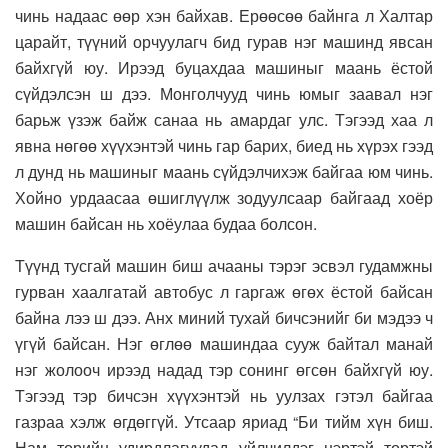
чинь надаас өөр хэн байхав. Ерөөсөө байнга л Халтар
царайт, түүний орчуулагч бид гурав нэг машинд явсан
байхгүй юу. Ирээд буцахдаа машиныг маань ёстой
сүйдэлсэн ш дээ. Монголчууд чинь юмыг заавал нэг
барьж үзэж байж санаа нь амардаг улс. Тэгээд хаа л
явна нөгөө хүүхэнтэй чинь гар барих, биед нь хүрэх гээд
л дунд нь машиныг маань сүйдэлчихэж байгаа юм чинь.
Хойно урдаасаа өшиглүүлж зодуулсаар байгаад хоёр
машин байсан нь хоёулаа будаа болсон.
Түүнд тусгай машин биш ачааны тэрэг эсвэл гудамжны
гурван хаалгатай автобус л гаргаж өгөх ёстой байсан
байна лээ ш дээ. Анх миний тухай бичсэнийг би мэдээ ч
үгүй байсан. Нэг өглөө машиндаа сууж байтал манай
нэг жолооч ирээд надад тэр сонинг өгсөн байхгүй юу.
Тэгээд тэр бичсэн хүүхэнтэй нь уулзах гэтэл байгаа
газраа хэлж өгдөггүй. Утсаар яриад “Би тийм хүн биш.
Нам төрийн удирдлагуудад үйлчилдэг нэртэй төртэй