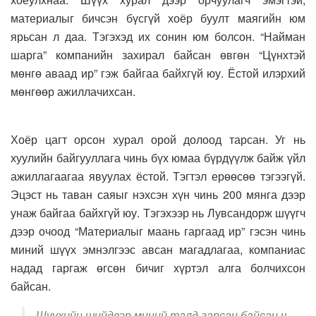
материалыг бичсэн бүсгүй хоёр буулт маягийн юм
ярьсан л даа. Тэгэхэд их сонин юм болсон. “Найман
шарга” компанийн захирал байсан өвгөн “Цүнхтэй
мөнгө аваад ир” гэж байгаа байхгүй юу. Ёстой илэрхий
мөнгөөр ажиллачихсан.
Хоёр цагт орсон хурал орой долоод тарсан. Уг нь
хуулийн байгууллага чинь бүх юмаа бүрдүүлж байж үйл
ажиллагаагаа явуулах ёстой. Тэгтэл ерөөсөө тэгээгүй.
Эцэст нь таван саяыг нэхсэн хүн чинь 200 мянга дээр
унаж байгаа байхгүй юу. Тэгэхээр нь Лувсандорж шүүгч
дээр очоод “Материалыг маань гаргаад ир” гэсэн чинь
миний шүүх эмнэлгээс авсан магадлагаа, компаниас
надад гаргаж өгсөн бичиг хүртэл алга болчихсон
байсан.
Шүүхийн шийдвэр миний талд гарсан байсан ч