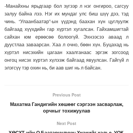
-Манайхны ярьдгаар бол зүгээр л нэг онгироо, сагсуу
залуу байна лээ. Нэг их мундаг улс биш шүү дээ, тэд
чинь. “Улаанбаатар”-ын үүдэнд баахан хүн цуглуулж
байгаад хүүхдийн гар хүртэл хугалсан. Гайхамшигтай
сайхан юм ерөөсөө болоогүй. Эхнээсээ аваад л
дуустлаа заваарсан. Хаа л очно, бөөн хүн. Буцахад нь
хүртэл нисэхийн цагаан хаалганаас эргэж зогсоод
онгоц нисэх хүртэл хүлээж байгаад явуулсан. Гайгүй л
элэгсүү тэр охин нь, би аав шиг нь л байсан.
Previous Post
Махатма Гандигийн хөшөөг сэргээн засварлаж,
орчныг тохижуулав
Next Post
ХӨСҮТ-ийн О.Баатарчулуун: Үнэнийг хэлье, УОК,