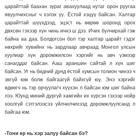
царайттай баахан зураг авахуулаад нутаг орон руугаа
явуулчихсныг ч хэлэх үү. Ёстой хэцүү байсан. Халтар
царайттай шүүхдээд, эцэст нь өөрөө шоронд орох
дөхсөн гэхээр хүн чинь ичнэ ш дээ. Ичих булчирхай гэж
байна аа даа. Болдогсон бол тэр халтар царайт гэдэг
нөхрийг хувийнх нь зардлаар авчраад Монгол улсын
хуулиар хүн доромжилсон хэргийг нь авч үзмээр
санагддаг байсан. Ааш араншин сайтай л хүн шиг
байсан. Уг нь бидний дунд ёстой хумсын толион чинээ ч
эвгүй юм болж байгаагүй байхгүй юу. Энэ хэргийг
өдөөгч нь тэр орчуулагч хүүхэн л байсан юм шиг байна
лээ. Юунд миний дургүй хамгийн их хүрсэн гэхээр нойр
хоолгүй сэтгэлээсээ үйлчилчихээд доромжлуулсанд л
байгаа юм.
-Тони ер нь хэр залуу байсан бэ?