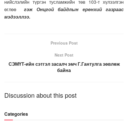
нийслэлийн түргэн тусламжийн төв 103-т хүлээлгэн
өглөө
гэж Онцгой байдлын ерөнхий газраас
мэдээллээ.
Previous Post
Next Post
СЭМҮТ-ийн сэтгэл засалч эмч Г.Гантулга зөвлөж
байна
Discussion about this post
Categories