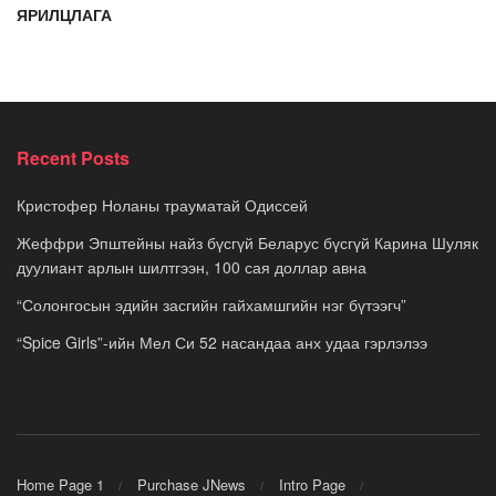
ЯРИЛЦЛАГА
Recent Posts
Кристофер Ноланы трауматай Одиссей
Жеффри Эпштейны найз бүсгүй Беларус бүсгүй Карина Шуляк
дуулиант арлын шилтгээн, 100 сая доллар авна
“Солонгосын эдийн засгийн гайхамшгийн нэг бүтээгч”
“Spice Girls”-ийн Мел Си 52 насандаа анх удаа гэрлэлээ
Home Page 1
Purchase JNews
Intro Page