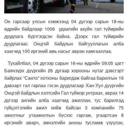
Он гарсаар улсын хэмжээнд 04 дүгээр сарын 18-ны
өдрийн байдлаар 1006 удаагийн ахуйн гал түймрийн
дуудлага бүртгэгдсэн байна. Дээрх гал түймрийн
дуудлагаас Онцгой байдлын байгууллагын алба
хаагчид 100 иргэний амь насыг авран хамгааллаа.
Тухайлбал, 04 дүгээр сарын 16-ны өдрийн 09:05 цагт
Баянзүрх дүүргийн 26 дугаар хорооны нутаг дэвсгэрт
байрлах “Санто” хотхоны баригдаж байгаа барилгын 16
давхарт гал гарлаа гэсэн дуудлагаар Хан-Уул дүүргийн
Онцгой байдлын хэлтсийн Гал түймэр унтраах, аврах 14
дүгээр ангийн алба хаагчид ажиллан, тус барилгад
гүйцэтгэлийн ажил хийж байсан 3 компанийн 75
ажилтныг утаажилтын бүсээс гаргаж, угаартсан 8
иргэнийг аварч, эмнэлгийн анхны тусламж үзүүлэн,