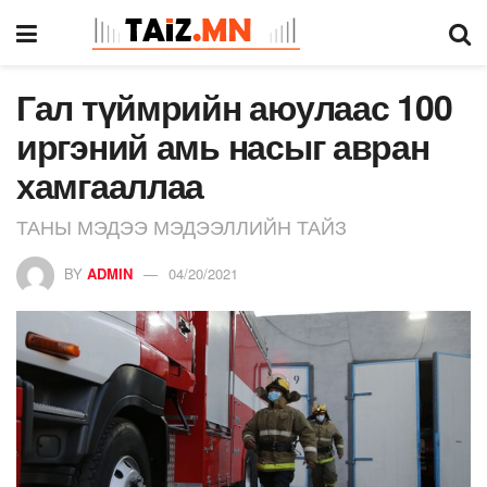
Гал түймрийн аюулаас 100
иргэний амь насыг авран
хамгааллаа
ТАНЫ МЭДЭЭ МЭДЭЭЛЛИЙН ТАЙЗ
BY
ADMIN
04/20/2021