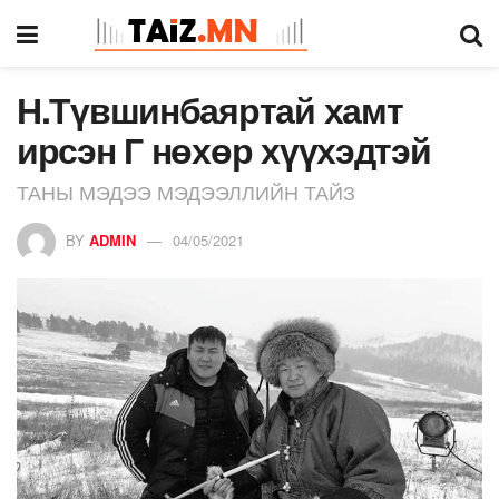
Н.Түвшинбаяртай хамт
ирсэн Г нөхөр хүүхэдтэй
ТАНЫ МЭДЭЭ МЭДЭЭЛЛИЙН ТАЙЗ
BY
ADMIN
04/05/2021