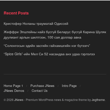
Recent Posts
Кристофер Ноланы трауматай Одиссей
Жеффри Эпштейны найз бүсгүй Беларус бүсгүй Карина Шуляк
дуулиант арлын шилтгээн, 100 сая доллар авна
“Солонгосын эдийн засгийн гайхамшгийн нэг бүтээгч”
“Spice Girls”-ийн Мел Си 52 насандаа анх удаа гэрлэлээ
Home Page 1
Purchase JNews
Intro Page
JNews Demos
Contact Us
© 2026
JNews
- Premium WordPress news & magazine theme by
Jegtheme
.