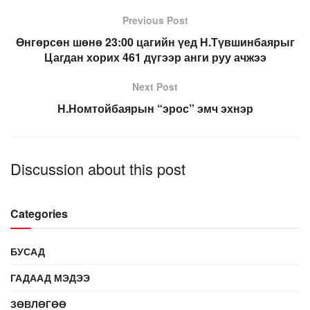
Previous Post
Өнгөрсөн шөнө 23:00 цагийн үед Н.Түвшинбаярыг
Цагдан хорих 461 дүгээр анги руу ачжээ
Next Post
Н.Номтойбаярын “эрос” эмч эхнэр
Discussion about this post
Categories
БУСАД
ГАДААД МЭДЭЭ
ЗӨВЛӨГӨӨ