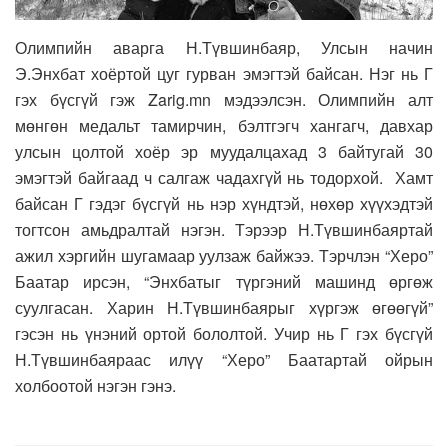
Олимпийн аварга Н.Түвшинбаяр, Улсын начин
Э.Энхбат хоёртой цуг гурван эмэгтэй байсан. Нэг нь Г
гэх бүсгүй гэж Zarig.mn мэдээлсэн. Олимпийн алт
мөнгөн медальт тамирчин, бэлтгэгч хангагч, давхар
улсын цолтой хоёр эр муудалцахад 3 байтугай 30
эмэгтэй байгаад ч салгаж чадахгүй нь тодорхой. Хамт
байсан Г гэдэг бүсгүй нь нэр хүндтэй, нөхөр хүүхэдтэй
тогтсон амьдралтай нэгэн. Тэрээр Н.Түвшинбаяртай
ажил хэргийн шугамаар уулзаж байжээ. Тэрчлэн “Херо”
Баатар ирсэн, “Энхбатыг түргэний машинд өргөж
суулгасан. Харин Н.Түвшинбаярыг хүргэж өгөөгүй”
гэсэн нь үнэний ортой бололтой. Учир нь Г гэх бүсгүй
Н.Түвшинбаяраас илүү “Херо” Баатартай ойрын
холбоотой нэгэн гэнэ.