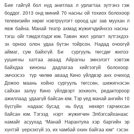
Бие гайгүй бол нүд анитлаа л урлагтаа зүтгэнэ гэж
боддог. 2013 онд миний 70 насны ой тохиох болохоор
телевизийн хөрөг нэвтрүүлэгт ороод цаг зав муухан л
явж байна. Манай театр ахмад жүжигчдийнхээ насны
тэгш ойг тэмдэглэдэг юм. Тавин жил урлагт зүтгэхдээ
эх орноо олон удаа бүтэн тойрсон. Надад очоогүй
аймаг, сум байхгүй. Би сургууль төгсдөг жилээ
уушигны хатгаа аваад Айрагны эмнэлэгт хэвтэж
байхдаа киноны дадлагаа хийгээгүй болохоор
эмчээсээ түр чөлөө аваад Кино үйлдвэр анх очиход
Дожоо маань хойно сургууль төгссөн, шижигнэсэн
сайхан залуу Кино үйлдвэрт зохиолч, редактороор
ажиллаад удаагүй байсан юм. Тэр үед манай ангийн 10
бүсгүйн надаас бусад нь бүгд нөхөрт гарчихсан
байсан юм. Тэгээд нэрт жүжигчин Элбэгсайханаас
намайг асуухад “Манай Нарантуяа хэр баргийн эр
хүнтэй үерхэхгүй ээ, их чамбай охин байгаа юм” гэсэн