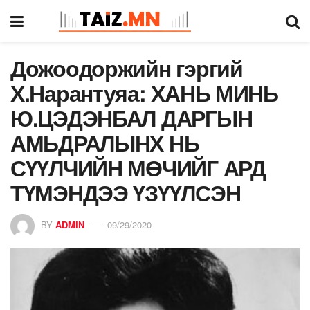
Дожоодоржийн гэргий
Х.Нарантуяа: ХАНЬ МИНЬ
Ю.ЦЭДЭНБАЛ ДАРГЫН
АМЬДРАЛЫНХ НЬ
СҮҮЛЧИЙН МӨЧИЙГ АРД
ТҮМЭНДЭЭ ҮЗҮҮЛСЭН
BY
ADMIN
09/29/2020