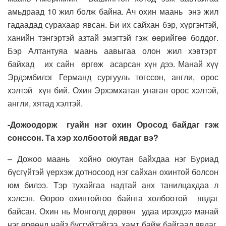
амьдраад 10 жил болж байна. Ач охин маань энэ жил
гадаадад сурахаар явсан. Би их сайхан бэр, хүргэнтэй,
ханийн тэнгэртэй азтай эмэгтэй гэж өөрийгөө боддог.
Бэр Алтантуяа маань аавыгаа олон жил хэвтэрт
байхад их сайн өргөж асарсан хүн дээ. Манай хүү
Эрдэмбилэг Германд сургууль төгссөн, англи, орос
хэлтэй хүн бий. Охин Эрхэмхатан унаган орос хэлтэй,
англи, хятад хэлтэй.
-Дожоодорж гуайн нэг охин Оросод байдаг гэж
сонссон. Та хэр холбоотой явдаг вэ?
– Дожоо маань хойно оюутан байхдаа нэг Буриад
бүсгүйтэй үерхэж дотносоод нэг сайхан охинтой болсон
юм билээ. Тэр тухайгаа надтай анх танилцахдаа л
хэлсэн. Өөрөө охинтойгоо байнга холбоотой явдаг
байсан. Охин нь Монголд дөрвөн удаа ирэхдээ манай
нэг өрөөнд найз бүсгүйтэйгээ хамт байж байгаад явдаг