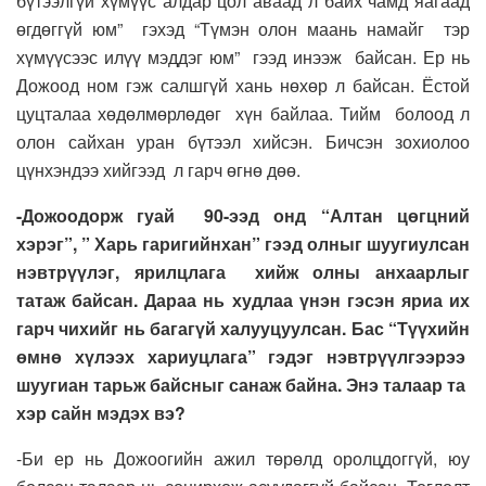
бүтээлгүй хүмүүс алдар цол аваад л байх чамд яагаад
өгдөггүй юм” гэхэд “Түмэн олон маань намайг тэр
хүмүүсээс илүү мэддэг юм” гээд инээж байсан. Ер нь
Дожоод ном гэж салшгүй хань нөхөр л байсан. Ёстой
цуцталаа хөдөлмөрлөдөг хүн байлаа. Тийм болоод л
олон сайхан уран бүтээл хийсэн. Бичсэн зохиолоо
цүнхэндээ хийгээд л гарч өгнө дөө.
-Дожоодорж гуай 90-ээд онд “Алтан цөгцний
хэрэг”, ” Харь гаригийнхан” гээд олныг шуугиулсан
нэвтрүүлэг, ярилцлага хийж олны анхаарлыг
татаж байсан. Дараа нь худлаа үнэн гэсэн яриа их
гарч чихийг нь багагүй халууцуулсан. Бас “Түүхийн
өмнө хүлээх хариуцлага” гэдэг нэвтрүүлгээрээ
шуугиан тарьж байсныг санаж байна. Энэ талаар та
хэр сайн мэдэх вэ?
-Би ер нь Дожоогийн ажил төрөлд оролцдоггүй, юу