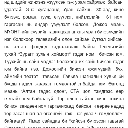
ид шидийг жинхэнэ үзүүлсэн гэж урам хайрлаж байсан
удаатай. Энэ хугацаанд Уран сайхны 30-аад кино
бүтээж, роман, тууж, өгүүллэг, нийтлэлийн 61 ном
гаргасан нь өндөр үзүүлэлт болсон. Дожоо маань
МҮОНТ-ийн суурийг тавилцсан анхны уран бүтээлчдийн
нэг болохоор телевизийн олон сайхан бүтээл хийсэн
нь алтан фондод хадгалагдаж байна. Телевизийн
тухай “Зурагт зулын хойморт” гэдэг ном бичсэн юм.
Түүхийг нь сайн мэддэг болохоор их сайн бичсэн гэдэг
юм байна лээ. Дожоогийн бичсэн жүжгүүдийг бүх
аймгийн театрт тавьсан. Гавьяа шагналын хувьд би
бусдын адил жаахан гомдолтой л байдаг юм. Өвгөнд
маань “Алтан гадас одон”, СТА цол тэмдгээс өөр
гялтайх юм байгаагүй. Тэр олон сайхан кино зохиол
бичиж, зөндөөн ном гаргачихаад байсан ч өөрөө надад
төр засаг шагнал өгсөнгүй гэж нэг удаа ч гомдоллож
байгаагүй. Ямар сайндаа би “хийсэн бүтээсэн гавьтай