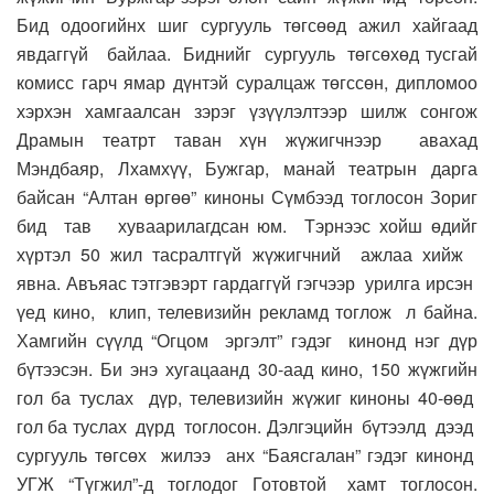
Бид одоогийнх шиг сургууль төгсөөд ажил хайгаад
явдаггүй байлаа. Биднийг сургууль төгсөхөд тусгай
комисс гарч ямар дүнтэй суралцаж төгссөн, дипломоо
хэрхэн хамгаалсан зэрэг үзүүлэлтээр шилж сонгож
Драмын театрт таван хүн жүжигчнээр авахад
Мэндбаяр, Лхамхүү, Бужгар, манай театрын дарга
байсан “Алтан өргөө” киноны Сүмбээд тоглосон Зориг
бид тав хуваарилагдсан юм. Тэрнээс хойш өдийг
хүртэл 50 жил тасралтгүй жүжигчний ажлаа хийж
явна. Авъяас тэтгэвэрт гардаггүй гэгчээр урилга ирсэн
үед кино, клип, телевизийн рекламд тоглож л байна.
Хамгийн сүүлд “Огцом эргэлт” гэдэг кинонд нэг дүр
бүтээсэн. Би энэ хугацаанд 30-аад кино, 150 жүжгийн
гол ба туслах дүр, телевизийн жүжиг киноны 40-өөд
гол ба туслах дүрд тоглосон. Дэлгэцийн бүтээлд дээд
сургууль төгсөх жилээ анх “Баясгалан” гэдэг кинонд
УГЖ “Түгжил”-д тоглодог Готовтой хамт тоглосон.