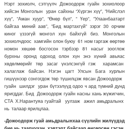
Нэрт зохиолч, сэтгүүлч Дожоодорж гуайн зохиолоор
хийсэн Монголын уран сайхны “Хүргэн хүү”, ”Нийслэл
хүү”, ”Аман хуур”, ”Өнөр бүл”, ” Үер”, ”Улаанбаатарт
байгаа миний аав”, ”Бид мартахгүй” зэрэг 30 орчим
киног үзээгүй монгол хүн байхгүй биз. Монголын
зохиолчдоос хамгийн олон буюу 61 ном гаргаж өөртөө
номон хөшөө босгосон тэрбээр 81 насыг зооглож
бурхны оронд одоход олон хүн энэ хүний авьяас
хөдөлмөрийг төр засаг үнэлсэнгүй гэж харамсан
халаглаж байсан. Нэгэн цагт Улсын Бага хурлын
гишүүнээр сонгогдож төр түшилцэж явсан Дожоодорж
гуайн шилдэг уран бүтээлүүд одоо ч ард түмний дунд
яригддаг. Бид Дожоодорж гуайн насны хань жүжигчин,
СТА Х.Нарантуяа гуайтай уулзаж ажил амьдралынх
нь талаар ярилцлаа.
-Дожоодорж гуай амьдралынхаа сүүлийн жилүүдэд
бие нь тааруухан хэвтэрт байсаар өнгөрсөн гэсэн.