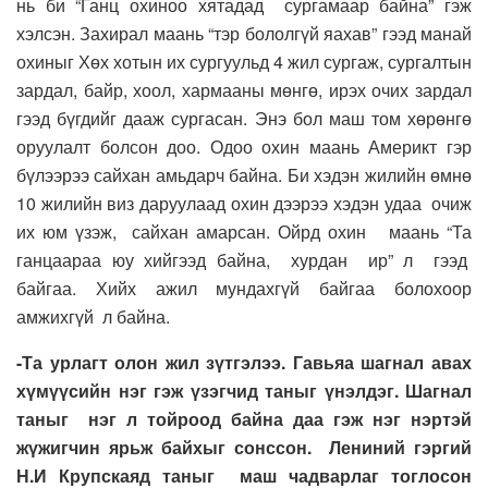
нь би “Ганц охиноо хятадад сургамаар байна” гэж
хэлсэн. Захирал маань “тэр бололгүй яахав” гээд манай
охиныг Хөх хотын их сургуульд 4 жил сургаж, сургалтын
зардал, байр, хоол, хармааны мөнгө, ирэх очих зардал
гээд бүгдийг дааж сургасан. Энэ бол маш том хөрөнгө
оруулалт болсон доо. Одоо охин маань Америкт гэр
бүлээрээ сайхан амьдарч байна. Би хэдэн жилийн өмнө
10 жилийн виз даруулаад охин дээрээ хэдэн удаа очиж
их юм үзэж, сайхан амарсан. Ойрд охин маань “Та
ганцаараа юу хийгээд байна, хурдан ир” л гээд
байгаа. Хийх ажил мундахгүй байгаа болохоор
амжихгүй л байна.
-Та урлагт олон жил зүтгэлээ. Гавьяа шагнал авах
хүмүүсийн нэг гэж үзэгчид таныг үнэлдэг. Шагнал
таныг нэг л тойроод байна даа гэж нэг нэртэй
жүжигчин ярьж байхыг сонссон. Лениний гэргий
Н.И Крупскаяд таныг маш чадварлаг тоглосон