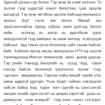
Удахгүй цагаан сар болно. Тэр үеэр би очиж золгоно. Та
золгоё гээд хадагтай очвол Филотова гуай оруулж
магадгүй. Тэр үеэр эвтэйхэн аргалж байгаад ярилцлага
авахыг бод” гэсэн юм билээ. Манай хүн
зураглаачтайгаа ороод сайхан яриа дэлгээд бичлэг
хийж эхлэхэд нь эхнэр нь дургүйцэж зураг
авахуулахгүй гээд камерыг нь хааж нилээд эсэргүүцэж
байсныг ард түмэн үзсэн болохоор сайн санаж байгаа
байх. Хойноос ирээд авсан ярилцлагаа НТХ-нд үзүүлж
танилцуулаад Монгол телевизээр орон даяар цацсан.
Тэр үеийн томчууд бичлэгийг нь үзээд “Ард түмэн
нэхээд байгаа болохоор үзүүлэхээс яахав” гээд
гаргахыг зөвшөөрсөн. Тэрнээс хойш манай гэрийн утас
шөнө өдөргүй дуугарч “Үнэн бодит сайхан нэвтрүүлэг
хийсэн байна. Бид хэдэн жил сургийг нь сонссонгүй,
хөгшин хүнийг одоо нутагт нь авчрах хэрэгтэй, дээш нь
дамжуулж хэлж өгөөрэй” гээд олон санал сэтгэгдэл