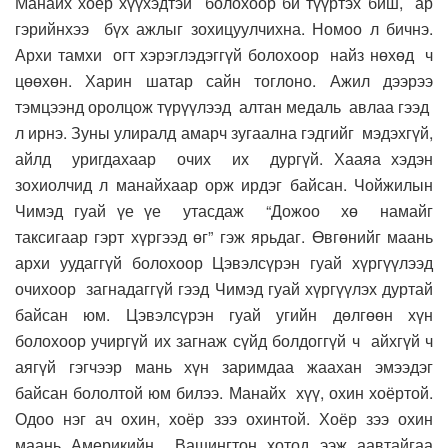
Манайх хоёр хүүхэдтэй болохоор би түүртэх биш, ар
гэрийнхээ бүх ажлыг зохицуулчихна. Номоо л бичнэ.
Архи тамхи огт хэрэглэдэггүй болохоор найз нөхөд ч
цөөхөн. Харин шатар сайн тоглоно. Ажил дээрээ
тэмцээнд оролцож түрүүлээд алтан медаль авлаа гээд
л ирнэ. Зуны улиралд амарч зугаална гэдгийг мэдэхгүй,
айлд уригдахаар очих их дургүй. Хааяа хэдэн
зохиолчид л манайхаар орж ирдэг байсан. Чойжилын
Чимэд гуай үе үе утасдаж “Дожоо хө намайг
таксигаар гэрт хүргээд өг” гэж ярьдаг. Өвгөнийг маань
архи уудаггүй болохоор Цэвэлсүрэн гуай хүргүүлээд
очихоор загнадаггүй гээд Чимэд гуай хүргүүлэх дуртай
байсан юм. Цэвэлсүрэн гуай угийн дөлгөөн хүн
болохоор учиргүй их загнаж сүйд болдоггүй ч айхгүй ч
аягүй гэгчээр мань хүн заримдаа жаахан эмээдэг
байсан бололтой юм билээ. Манайх хүү, охин хоёртой.
Одоо нэг ач охин, хоёр зээ охинтой. Хоёр зээ охин
маань Америкийн Вашингтон хотод ээж аавтайгаа