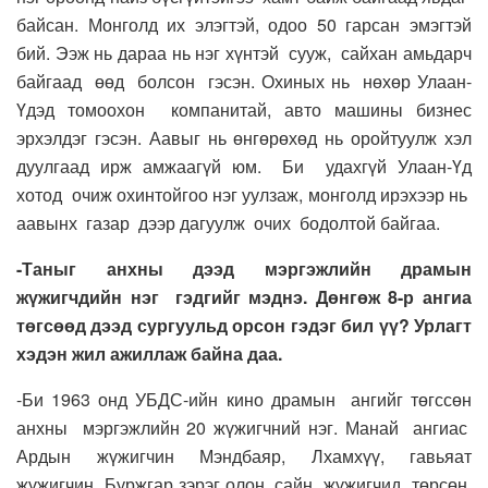
байсан. Монголд их элэгтэй, одоо 50 гарсан эмэгтэй
бий. Ээж нь дараа нь нэг хүнтэй сууж, сайхан амьдарч
байгаад өөд болсон гэсэн. Охиных нь нөхөр Улаан-
Үдэд томоохон компанитай, авто машины бизнес
эрхэлдэг гэсэн. Аавыг нь өнгөрөхөд нь оройтуулж хэл
дуулгаад ирж амжаагүй юм. Би удахгүй Улаан-Үд
хотод очиж охинтойгоо нэг уулзаж, монголд ирэхээр нь
аавынх газар дээр дагуулж очих бодолтой байгаа.
-Таныг анхны дээд мэргэжлийн драмын
жүжигчдийн нэг гэдгийг мэднэ. Дөнгөж 8-р ангиа
төгсөөд дээд сургуульд орсон гэдэг бил үү? Урлагт
хэдэн жил ажиллаж байна даа.
-Би 1963 онд УБДС-ийн кино драмын ангийг төгссөн
анхны мэргэжлийн 20 жүжигчний нэг. Манай ангиас
Ардын жүжигчин Мэндбаяр, Лхамхүү, гавьяат
жүжигчин Буржгар зэрэг олон сайн жүжигчид төрсөн.