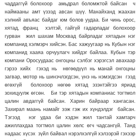
чаддаггүй болохоор амьдрал боломжтой байсан ч
наймааны амт үзээд авсан шүү. Манайханд жаахан
хэлний авъяас байдаг юм болов уудаа. Би чинь орос,
хятад, франц хэлтэй, гайгүй гадарладаг болохоор
гурван жил шахам Москвад байрладаг хятадын нэг
компанид хэлмэрч хийсэн. Бас хажуугаар нь Кубын нэг
компанид хааяа орчуулагч хийдэг байлаа. Кубын тэр
компани Оросуудаас онгоцны сэлбэг хэрэгсэл авахаар
гэрээ хийх гэхэд нь нөгөөдүүл нь манай онгоцны
загвар, мотор нь шинэчлэгдсэн, үнэ нь нэмэгдсэн гээд
өгөхгүй болохоор нөгөө хятад эзэнтэйгээ яриад
зохицуулж өгсөн. Би тэр хятадын компаниас тогтмол
цалин авдаггүй байсан. Харин байраар хангасан.
Захирал маань намайг ээж гэж их хүндэлдэг байсан.
Тэгээд нэг удаа би хэдэн жил тантай хамтарч
ажиллахдаа тогтмол цалин хөлс өгч чадсангүй. Танд
надаас хүсэх зүйл байвал нэрэлхэлгүй хэлээрэй гэхээр