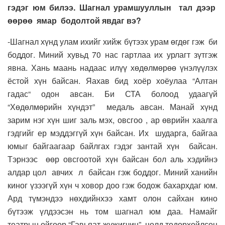
гэдэг юм билээ. Шагнал урамшууллын тал дээр
өөрөө ямар бодолтой явдаг вэ?
-Шагнал хүнд улам ихийг хийж бүтээх урам өгдөг гэж би
боддог. Миний хувьд 70 нас гартлаа их урлагт зүтгэж
явна. Хань маань надаас илүү хөдөлмөрөө үнэлүүлэх
ёстой хүн байсан. Яахав бид хоёр хоёулаа “Алтан
гадас“ одон авсан. Би СТА болоод удаагүй
“Хөдөлмөрийн хүндэт” медаль авсан. Манай хүнд
зарим нэг хүн шиг заль мэх, овсгоо , ар өврийн хаалга
гэдгийг ер мэддэггүй хүн байсан. Их шударга, байгаа
юмыг байгаагаар байлгах гэдэг зантай хүн байсан.
Тэрнээс өөр овсгоотой хүн байсан бол аль хэдийнэ
алдар цол авчих л байсан гэж боддог. Миний ханийн
киног үзээгүй хүн ч ховор доо гэж бодож бахархдаг юм.
Ард түмэндээ нөхдийнхээ хамт олон сайхан кино
бүтээж үлдээсэн нь том шагнал юм даа. Намайг
театрын ойгоор “Гавьяат жүжигчин” цолд тодорхойлсон