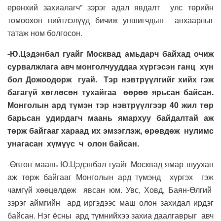
ерөнхий захиалагч” зэрэг адал явдалт улс төрийн
томоохон нийтлэлүүд бичиж уншигчдын анхаарлыг
татаж ном болгосон.
-Ю.Цэдэнбал гуайг Москвад амьдарч байхад очиж
сурвалжлага авч монголчууддаа хүргэсэн ганц хүн
бол Дожоодорж гуай. Тэр нэвтрүүлгийг хийх гэж
багагүй хөглөсөн тухайгаа өөрөө ярьсан байсан.
Монголын ард түмэн тэр нэвтрүүлгээр 40 жил төр
барьсан удирдагч маань ямархуу байдалтай аж
төрж байгааг хараад их эмзэглэж, өрөвдөж нулимс
унагасан хүмүүс ч олон байсан.
-Өвгөн маань Ю.Цэдэнбал гуайг Москвад ямар шуухан
аж төрж байгааг Монголын ард түмэнд хүргэх гэж
чамгүй хөөцөлдөж явсан юм. Увс, Ховд, Баян-Өлгий
зэрэг аймгийн ард иргэдээс маш олон захидал ирдэг
байсан. Нэг ёсны ард түмнийхээ захиа даалгаврыг авч