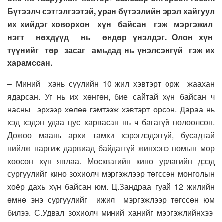
Бүтээлч сэтгэлгээтэй, уран бүтээлийн эрэл хайгуул
их хийдэг ховорхон хүн байсан гэж мэргэжил
нэгт нөхдүүд нь өндөр үнэлдэг. Олон хүн
түүнийг төр засаг амьдад нь үнэлсэнгүй гэж их
харамссан.
– Миний хань сүүлийн 10 жил хэвтэрт орж жаахан
ядарсан. Уг нь их хөнгөн, бие сайтай хүн байсан ч
насны эрхээр хөлөө гэмтээж хэвтэрт орсон. Дараа нь
хэд хэдэн удаа цус харвасан нь ч багагүй нөлөөлсөн.
Дожоо маань архи тамхи хэрэглэдэггүй, бусадтай
нийлж наргиж дарвиад байдаггүй жинхэнэ номын мөр
хөөсөн хүн явлаа. Москвагийн кино урлагийн дээд
сургуулийг кино зохиолч мэргэжлээр төгссөн монголын
хоёр дахь хүн байсан юм. Ц.Зандраа гуай 12 жилийн
өмнө энэ сургуулийг ижил мэргэжлээр төгссөн юм
билээ. С.Удвал зохиолч миний ханийг мэргэжлийнхээ