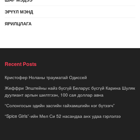
ЭРҮҮЛ МЭНД
ЯРИЛЦЛАГА
Recent Posts
Кристофер Ноланы трауматай Одиссей
Жеффри Эпштейны найз бүсгүй Беларус бүсгүй Карина Шуляк
дуулиант арлын шилтгээн, 100 сая доллар авна
“Солонгосын эдийн засгийн гайхамшгийн нэг бүтээгч”
“Spice Girls”-ийн Мел Си 52 насандаа анх удаа гэрлэлээ