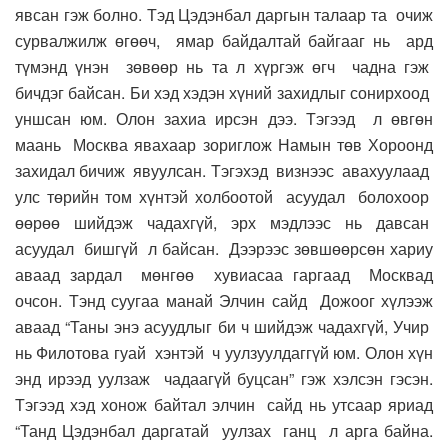
явсан гэж болно. Тэд Цэдэнбал даргын талаар та очиж
сурвалжилж өгөөч, ямар байдалтай байгааг нь ард
түмэнд үнэн зөвөөр нь та л хүргэж өгч чадна гэж
бичдэг байсан. Би хэд хэдэн хүний захидлыг сонирхоод
уншсан юм. Олон захиа ирсэн дээ. Тэгээд л өвгөн
маань Москва явахаар зориглож Намын төв Хороонд
захидал бичиж явуулсан. Тэгэхэд визнээс авахуулаад
улс төрийн том хүнтэй холбоотой асуудал болохоор
өөрөө шийдэж чадахгүй, эрх мэдлээс нь давсан
асуудал бишгүй л байсан. Дээрээс зөвшөөрсөн хариу
аваад зардал мөнгөө хувиасаа гаргаад Москвад
очсон. Тэнд суугаа манай Элчин сайд Дожоог хүлээж
аваад “Таны энэ асуудлыг би ч шийдэж чадахгүй, Учир
нь Филотова гуай хэнтэй ч уулзуулдаггүй юм. Олон хүн
энд ирээд уулзаж чадаагүй буцсан” гэж хэлсэн гэсэн.
Тэгээд хэд хонож байтал элчин сайд нь утсаар яриад
“Танд Цэдэнбал даргатай уулзах ганц л арга байна.