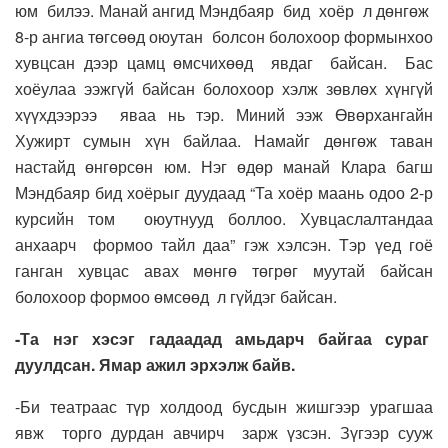
юм билээ. Манай ангид Мэндбаяр бид хоёр л дөнгөж
8-р ангиа төгсөөд оюутан болсон болохоор формынхоо
хувцсан дээр цамц өмсчихөөд явдаг байсан. Бас
хоёулаа ээжгүй байсан болохоор хэлж зөвлөх хүнгүй
хүүхдээрээ яваа нь тэр. Миний ээж Өвөрхангайн
Хужирт сумын хүн байлаа. Намайг дөнгөж таван
настайд өнгөрсөн юм. Нэг өдөр манай Клара багш
Мэндбаяр бид хоёрыг дуудаад “Та хоёр маань одоо 2-р
курсийн том оюутнууд боллоо. Хувцаслалтандаа
анхаарч формоо тайл даа” гэж хэлсэн. Тэр үед гоё
ганган хувцас авах мөнгө төгрөг муутай байсан
болохоор формоо өмсөөд л гүйдэг байсан.
-Та нэг хэсэг гадаадад амьдарч байгаа сураг
дуулдсан. Ямар ажил эрхэлж байв.
-Би театраас түр холдоод бусдын жишгээр урагшаа
явж торго дурдан авчирч зарж үзсэн. Зүгээр сууж