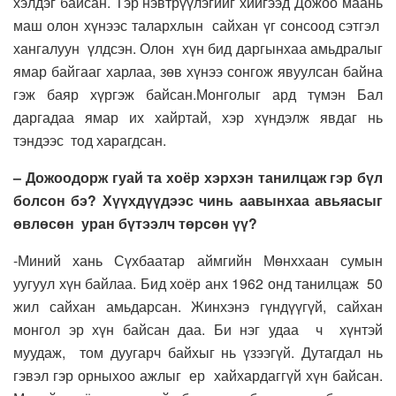
хэлдэг байсан. Тэр нэвтрүүлэгийг хийгээд Дожоо маань
маш олон хүнээс талархлын сайхан үг сонсоод сэтгэл
хангалуун үлдсэн. Олон хүн бид даргынхаа амьдралыг
ямар байгааг харлаа, зөв хүнээ сонгож явуулсан байна
гэж баяр хүргэж байсан.Монголыг ард түмэн Бал
даргадаа ямар их хайртай, хэр хүндэлж явдаг нь
тэндээс тод харагдсан.
– Дожоодорж гуай та хоёр хэрхэн танилцаж гэр бүл
болсон бэ? Хүүхдүүдээс чинь аавынхаа авьяасыг
өвлөсөн уран бүтээлч төрсөн үү?
-Миний хань Сүхбаатар аймгийн Мөнххаан сумын
уугуул хүн байлаа. Бид хоёр анх 1962 онд танилцаж 50
жил сайхан амьдарсан. Жинхэнэ гүндүүгүй, сайхан
монгол эр хүн байсан даа. Би нэг удаа ч хүнтэй
муудаж, том дуугарч байхыг нь үзээгүй. Дутагдал нь
гэвэл гэр орныхоо ажлыг ер хайхардаггүй хүн байсан.