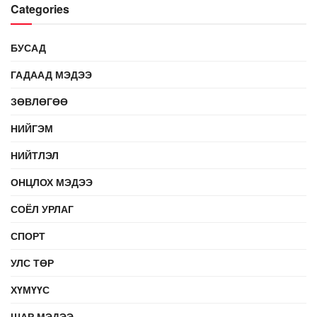
Categories
БУСАД
ГАДААД МЭДЭЭ
ЗӨВЛӨГӨӨ
НИЙГЭМ
НИЙТЛЭЛ
ОНЦЛОХ МЭДЭЭ
СОЁЛ УРЛАГ
СПОРТ
УЛС ТӨР
ХҮМҮҮС
ШАР МЭДЭЭ