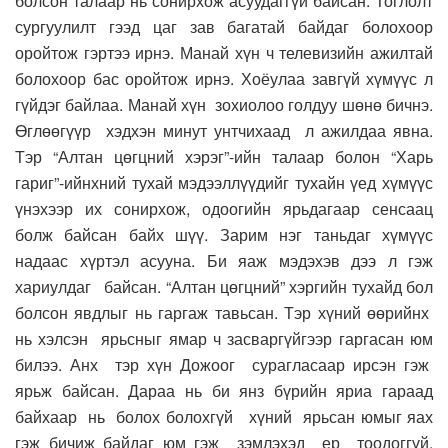
болсон талаар нь сонирхож асуудаггүй байсан. Тоглолт
сургуулилт гээд цаг зав багатай байдаг болохоор
оройтож гэртээ ирнэ. Манай хүн ч телевизийн ажилтай
болохоор бас оройтож ирнэ. Хоёулаа завгүй хүмүүс л
гүйдэг байлаа. Манай хүн зохиолоо голдуу шөнө бичнэ.
Өглөөгүүр хэдхэн минут унтчихаад л ажилдаа явна.
Тэр “Алтан цөгцний хэрэг”-ийн талаар болон “Харь
гариг”-ийнхний тухай мэдээллүүдийг тухайн үед хүмүүс
үнэхээр их сонирхож, одоогийн ярьдагаар сенсаац
болж байсан байх шүү. Зарим нэг таньдаг хүмүүс
надаас хүртэл асууна. Би яаж мэдэхэв дээ л гэж
хариулдаг байсан. “Алтан цөгцний” хэргийн тухайд бол
болсон явдлыг нь гаргаж тавьсан. Тэр хүний өөрийнх
нь хэлсэн ярьсныг ямар ч засваргүйгээр гаргасан юм
билээ. Анх тэр хүн Дожоог сурагласаар ирсэн гэж
ярьж байсан. Дараа нь би янз бүрийн яриа гараад
байхаар нь болох болохгүй хүний ярьсан юмыг яах
гэж бичиж байдаг юм гэж зэмлэхэд ер тоодоггүй,