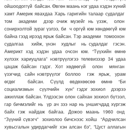
ойшоодоггүй байсан. Өвгөн маань нэг удаа хэдэн хүний
хамт Америк явахдаа Харь гаригийн талаар судалдаг
том академи дээр очиж музейг нь үзэж, олон
сонирхолтой зураг үзлээ, би ч оргүй юм хөндөөгүй юм
байна гээд ирээд ярьж байсан. Тэр академи томоохон
судалгаа хийж, үнэн худлыг нь судалдаг гэсэн.
Америкт хэд хэдэн удаа очсон юм. “Түүхийн өмнө
хүлээх хариуцлага” нэвтрүүлэгээ телевизээр 34 удаа
цацаж байсан гэдэг. Хот хөдөөгүй олон мянган
үзэгчид сайн нэвтрүүлэг боллоо гэж ярьж, урам
өгдөг байсан. Сүүлд өвдөхөөсөө өмнө “Би
социализмын сүүлчийн хүн” гэдэг зохиол дээрээ
ажиллаж байсан. Үлдээсэн олон сайхан зохиол бүтээл,
гар бичмэлийг нь үр ач зээ нар нь уншигчдад хүргэж
байх гэж найдаж байгаа. Дожоо маань 1960 онд
“Зүүний сүвэгч” зохиолоо бичснээс хойш “Ардчилсан
хувьсгалын удирдагчийг хэн алсан бэ”, ”Цуст аллагын