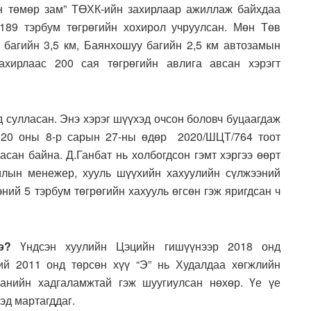
н төмөр зам” ТӨХК-ийн захирлаар ажиллаж байхдаа
189 тэрбум төгрөгийн хохирол учруулсан. Мөн Төв
багийн 3,5 км, Баянхошуу багийн 2,5 км автозамын
ахирлаас 200 сая төгрөгийн авлига авсан хэрэгт
д сулласан. Энэ хэрэг шүүхэд очсон боловч буцаагдаж
2020 оны 8-р сарын 27-ны өдөр 2020/ШЦТ/764 тоот
сан байна. Д.Ганбат нь холбогдсон гэмт хэргээ өөрт
илын менежер, хууль шүүхийн хахуулийн сүлжээний
ний 5 тэрбум төгрөгийн хахууль өгсөн гэж яригдсан ч
э?
Үндсэн хуулийн Цэцийн гишүүнээр 2018 онд
ий 2011 онд төрсөн хүү “Э” нь Худалдаа хөгжлийн
анийн хадгаламжтай гэж шуугиулсан нөхөр. Үе үе
эд мартагддаг.