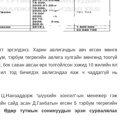
гт эргэлдэнэ. Харин авлигачдын авч өгсөн мөнгө
ум, тэрбум төгрөгийн авлига хулгайн мөнгөнд тоогүй
ж, бок саван авсан өрх толгойлсон ээжид 10 жилийн ял
 ил тод бичигдэх авлигачдаа яаж ч чаддаггүй нь
Ц.Нанзаддорж “шүүхийн хонгил”-ын менежер гэж
н сайд асан Д.Ганбатын өгсөн 5 тэрбум төгрөгийн
ыг
Өдөр тутмын сонинуудын эрэн сурвалжлах