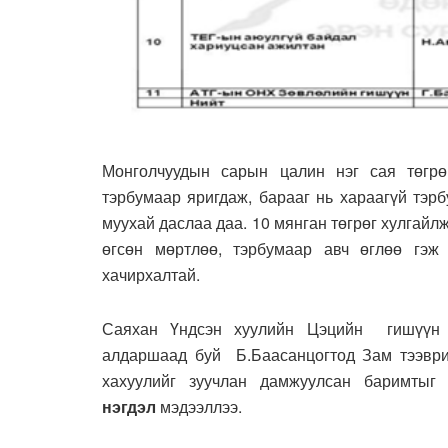
Монголчуудын сарын цалин нэг сая төгрө
тэрбумаар яригдаж, барааг нь хараагүй тэрб
муухай даслаа даа. 10 мянган төгрөг хулгайл
өгсөн мөртлөө, тэрбумаар авч өглөө гэж
хачирхалтай.
Саяхан Үндсэн хуулийн Цэцийн гишүүн 
алдаршаад буй Б.Баасанцогтод Зам тээврий
хахуулийг зуучлан дамжуулсан баримт
нэгдэл
мэдээллээ.