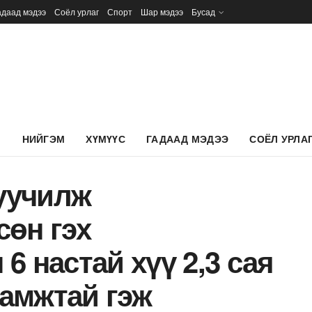
адаад мэдээ
Соёл урлаг
Спорт
Шар мэдээ
Бусад
Л
НИЙГЭМ
ХҮМҮҮС
ГАДААД МЭДЭЭ
СОЁЛ УРЛА
зуучилж
сөн гэх
6 настай хүү 2,3 сая
амжтай гэж