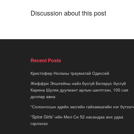
Discussion about this post
Recent Posts
Кристофер Ноланы трауматай Одиссей
Жеффри Эпштейны найз бүсгүй Беларус бүсгүй
Карина Шуляк дуулиант арлын шилтгээн, 100 сая
доллар авна
“Солонгосын эдийн засгийн гайхамшгийн нэг бүтээгч
“Spice Girls”-ийн Мел Си 52 насандаа анх удаа
гэрлэлээ