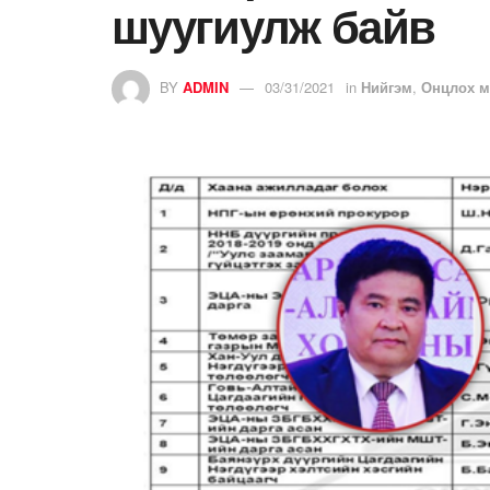
шуугиулж байв
BY
ADMIN
03/31/2021
in
Нийгэм
,
Онцлох м