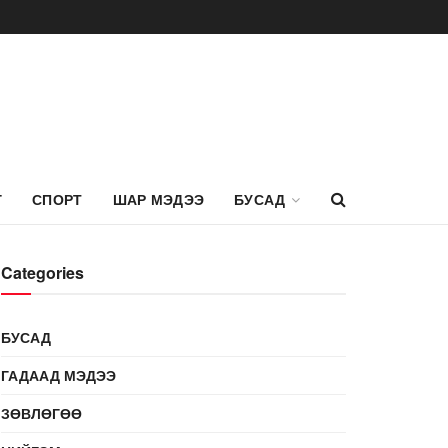
Г
СПОРТ
ШАР МЭДЭЭ
БУСАД
Categories
БУСАД
ГАДААД МЭДЭЭ
ЗӨВЛӨГӨӨ