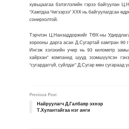
хувьцаагаа бэлэглэлийн гэрээ байгуулан Ц.
“Хамтдаа Чигээрээ” ХХК нь байгуулагдсан өдр
сонирхолтой.
Тэрчлэн Ц.Нанзаддоржийг ТӨХ-ны Удирдлага
хорооны дарга асан Д.Сугартай хамтран 90 г
Ингэж хэлэхийн учир нь 93 километр замыг
хайрхан” компанид шууд эзэмшүүлсэн гэн
“сугардаггүй, суйлдаг” Д.Сугар мөн сугараад ү
Previous Post
Найруулагч Д.Галбаяр эхнэр
Т.Хулантайгаа нэг анги