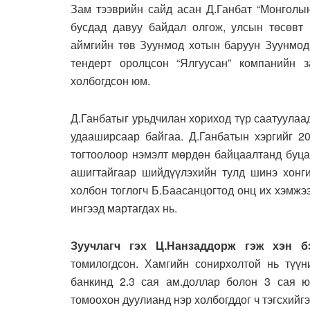
Зам тээврийн сайд асан Д.Ганбат “Монголы
бусдад давуу байдал олгож, улсын төсөвт 
аймгийн төв Зуунмод хотын баруун Зуунмод 
тендерт оролцсон “Ялгуусан” компанийн з
холбогдсон юм.
Д.Ганбатыг урьдчилан хориход түр саатуулаа
удааширсаар байгаа. Д.Ганбатын хэргийг 
тогтоолоор нэмэлт мөрдөн байцаалтанд буцаа
ашигтайгаар шийдүүлэхийн тулд шинэ хонг
холбон тоглогч Б.Баасанцогтод онц их хэмжээ
ингээд мартагдах нь.
Зуучлагч гэх Ц.Нанзаддорж гэж хэн б
томилогдсон. Хамгийн сонирхолтой нь түүн
банкинд 2.3 сая ам.доллар болон 3 сая ю
томоохон дуулианд нэр холбогддог ч тэгсхийгэ