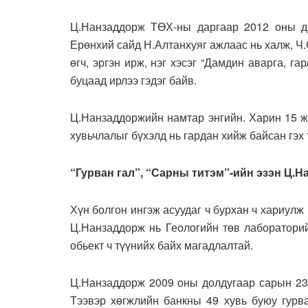
Ц.Нанзаддорж ТӨХ-ны даргаар 2012 оны до
Ерөнхий сайд Н.Алтанхуяг ажлаас нь халж, Ч
өгч, эргэн ирж, нэг хэсэг “Дамдин аварга, г
буцаад ирлээ гэдэг байв.
Ц.Нанзаддоржийн намтар энгийн. Харин 15 ж
хувьчлалыг бүхэлд нь гардан хийж байсан гэх 
“Гурван гал”, “Сарны титэм”-ийн эзэн Ц.
Хүн болгон ингэж асуудаг ч бурхан ч хариулж 
Ц.Нанзаддорж нь Геологийн төв лабораторийг
обьект ч түүнийх байх магадлалтай.
Ц.Нанзаддорж 2009 оны долдугаар сарын 23-
Тээвэр хөгжлийн банкны 49 хувь буюу гурва