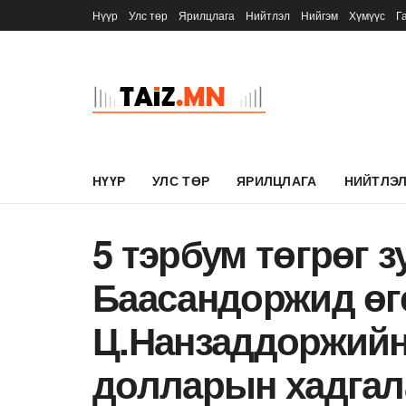
Нүүр
Улс төр
Ярилцлага
Нийтлэл
Нийгэм
Хүмүүс
Г
НҮҮР
УЛС ТӨР
ЯРИЛЦЛАГА
НИЙТЛЭ
5 тэрбум төгрөг 
Баасандоржид өг
Ц.Нанзаддоржийн 
долларын хадгал