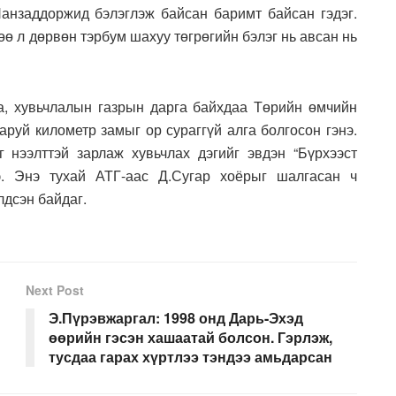
Нанзаддоржид бэлэглэж байсан баримт байсан гэдэг.
өө л дөрвөн тэрбум шахуу төгрөгийн бэлэг нь авсан нь
, хувьчлалын газрын дарга байхдаа Төрийн өмчийн
аруй километр замыг ор сураггүй алга болгосон гэнэ.
 нээлттэй зарлаж хувьчлах дэгийг эвдэн “Бүрхээст
э. Энэ тухай АТГ-аас Д.Сугар хоёрыг шалгасан ч
лдсэн байдаг.
Next Post
Э.Пүрэвжаргал: 1998 онд Дарь-Эхэд
өөрийн гэсэн хашаатай болсон. Гэрлэж,
тусдаа гарах хүртлээ тэндээ амьдарсан