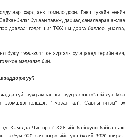
лдугаар сард анх томилогдсон. Гэвч тухайн үеийн
.Сайханбилэг буцаан тавьж, дахиад саналаараа ажлаа
арлаа давлаа” гэдэг шиг ТӨХ-ны дарга боллоо, уналаа,
ил буюу 1996-2011 он хvртэлх хугацаанд төрийн өмч,
товчхон мэдээлэл бий.
Нанзаддорж
уу
?
чаддаггүй “нууц амраг шиг нууц хөрөнгө”-тэй хүн. Мөн
 эзэмшдэг гэлцдэг. “Гурван гал”, “Сарны титэм” гэх
нд “Хамтдаа Чигээрээ” ХХК-ийг байгуулж байсан аж.
н тэрбум 920 сая төгрөгийн үнэ бүхий 3920 ширхэг