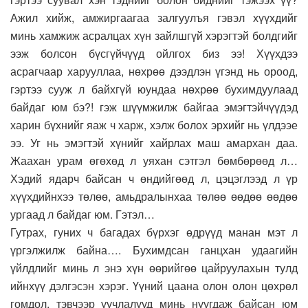
Ажил хийж, амжиргаагаа залгуулъя гэвэл хүүхдийг
минь хамжиж асралцах хүн зайлшгүй хэрэгтэй болдгийг
ээж болсон бүсгүйчүүд ойлгох биз ээ! Хүүхдээ
асрагчаар харууллаа, нөхрөө дээдлэн үгэнд нь ороод,
гэртээ сууж л байхгүй юундаа нөхрөө бухимдуулаад
байдаг юм бэ?! гэж шүүмжилж байгаа эмэгтэйчүүдэд
харин бүхнийг яаж ч харж, хэлж болох эрхийг нь үлдээе
ээ. Уг нь эмэгтэй хүнийг хайрлах маш амархан даа.
Жаахан урам өгөхөд л уяхан сэтгэл бөмбөрөөд л…
Хэдий ядарч байсан ч өндийгөөд л, цэцэглээд л үр
хүүхдийнхээ төлөө, амьдралынхаа төлөө өөдөө өөдөө
ургаад л байдаг юм. Гэтэл…
Гутрах, гуних ч багадах бүрхэг өдрүүд манан мэт л
үргэлжилж байна…. Бухимдсан ганцхан удаагийн
үйлдлийг минь л энэ хүн өөрийгөө цайруулахын тулд
ийнхүү дэлгэсэн хэрэг. Үүний цаана олон олон цөхрөл
гомдол, тэвчээр уучлалууд минь нуугдаж байсан юм