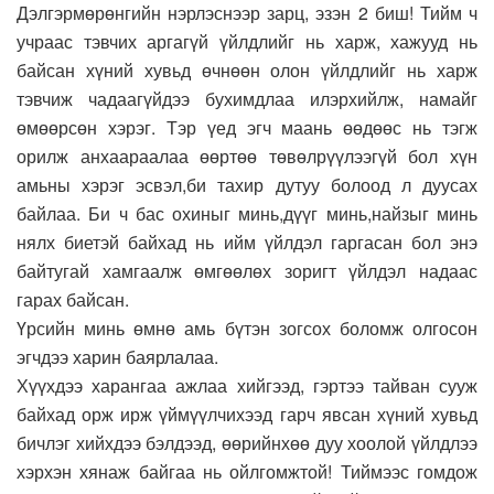
Дэлгэрмөрөнгийн нэрлэснээр зарц, эзэн 2 биш! Тийм ч
учраас тэвчих аргагүй үйлдлийг нь харж, хажууд нь
байсан хүний хувьд өчнөөн олон үйлдлийг нь харж
тэвчиж чадаагүйдээ бухимдлаа илэрхийлж, намайг
өмөөрсөн хэрэг. Тэр үед эгч маань өөдөөс нь тэгж
орилж анхаараалаа өөртөө төвөлрүүлээгүй бол хүн
амьны хэрэг эсвэл,би тахир дутуу болоод л дуусах
байлаа. Би ч бас охиныг минь,дүүг минь,найзыг минь
нялх биетэй байхад нь ийм үйлдэл гаргасан бол энэ
байтугай хамгаалж өмгөөлөх зоригт үйлдэл надаас
гарах байсан.
Үрсийн минь өмнө амь бүтэн зогсох боломж олгосон
эгчдээ харин баярлалаа.
Хүүхдээ харангаа ажлаа хийгээд, гэртээ тайван сууж
байхад орж ирж үймүүлчихээд гарч явсан хүний хувьд
бичлэг хийхдээ бэлдээд, өөрийнхөө дуу хоолой үйлдлээ
хэрхэн хянаж байгаа нь ойлгомжтой! Тиймээс гомдож