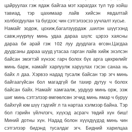
цайруулах гэж ядаж байгаа мэт харагдах тул түр хойш
тавиад, тэр цахимаар лайв хийсэн явдалтай
холбогдуулан та бүгдээс чин сэтгэлээсээ уучлалт хүсье.
Намайг зодож, цохиж,багалзуурдаж ,шилэн шүүгээнд
савж,нүүрлүү минь удаа дараа шүлс цэрээ хаясны
дараа би арай гэж 102 луу дуудлага өгсөн.Цагдаа
дуудсаны дараа шууд утасаа гарган лайв хийж эхэлсэн
байсан эмэгтэй хүнээс гарч болох бүх арга цөхрөлийг
минь барж, намайг харлуулж харуулах гэсэн санаа нь
байх л даа. Хэрвээ надад тусалж байсан тэр эгч минь
байгаагүйсан бол магадгүй би тахир дутуу ч болох
байсан байх. Намайг хамгаалж, урдуур минь орж, ээж
шиг минь сэтгэлээр өмгөөлсөн эгчид минь ямар ч буруу
байхгүй юм шүү гэдгийг л та нартаа хэлмээр байна. Тэр
бол гэрийн үйлчлэгч, хүүхэд асрагч төдий хүн биш!
Миний дотны хүн. Надад болон хүүхдүүдэд минь чин
сэтгэлээр бидэнд тусалдаг эгч. Бидний харилцаа