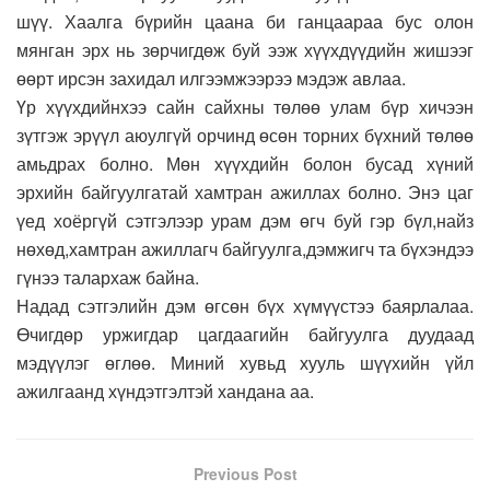
шүү. Хаалга бүрийн цаана би ганцаараа бус олон
мянган эрх нь зөрчигдөж буй ээж хүүхдүүдийн жишээг
өөрт ирсэн захидал илгээмжээрээ мэдэж авлаа.
Үр хүүхдийнхээ сайн сайхны төлөө улам бүр хичээн
зүтгэж эрүүл аюулгүй орчинд өсөн торних бүхний төлөө
амьдрах болно. Мөн хүүхдийн болон бусад хүний
эрхийн байгуулгатай хамтран ажиллах болно. Энэ цаг
үед хоёргүй сэтгэлээр урам дэм өгч буй гэр бүл,найз
нөхөд,хамтран ажиллагч байгуулга,дэмжигч та бүхэндээ
гүнээ талархаж байна.
Надад сэтгэлийн дэм өгсөн бүх хүмүүстээ баярлалаа.
Өчигдөр уржигдар цагдаагийн байгуулга дуудаад
мэдүүлэг өглөө. Миний хувьд хууль шүүхийн үйл
ажилгаанд хүндэтгэлтэй хандана аа.
Previous Post