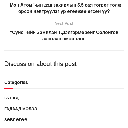
“Мон Атом”-ын дэд захирлын 5,5 сая төгрөг төлж
орсон нэвтрүүлэг үр өгөөжөө өгсөн үү?
Next Post
“Сүнс”-ийн Замилан Т.Дэлгэрмөрөнг Солонгон
ааштаас өмөөрлөө
Discussion about this post
Categories
БУСАД
ГАДААД МЭДЭЭ
ЗӨВЛӨГӨӨ