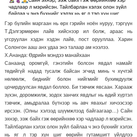
Гэр бүлийн маргаан нь өрх гэрийн ноён нуруу, тэргүүн
Т.Дэлгэрмөрөн лайв хийснээр ил болж, араас нь
угсруулан хэдэн хэдэн лайв, пост орууллаа. Харин
Солонгон ааш анх удаа энэ талаар ам нээлээ.
Х.Ананда: Өдрийн мэндээ манайхаан
Санаанд оромгүй, гэнэтийн болсон явдал намайг
төдийгүй надад тусалж байсан эгчид минь ч хүчтэй
нөлөөлж, биднийг болон нийгмийг бухимдуулж
цочирдуулсан явдал боллоо. Би тэвчиж явсаан. Харааж
зүхэн, доромжилж, зодох занчих явдлыг нь өдий хүртэл
тэвчиж, амьдралаа бүтнээр нь авч явахыг хичээсээр
ирсээн. (Олны хэлээд шүүмжлээд байгаагаар…) Сайн
эхнэр, ээж байх гэж өөрийнхөө хэр чадлаар л мэрийсэн.
Тайлбарлан хэлэх олон зүйл байлаа ч энэ бүхнийг хэлэх
нь яг л тэр хүн шиг өөрийн гутамшигт үйлдлээ