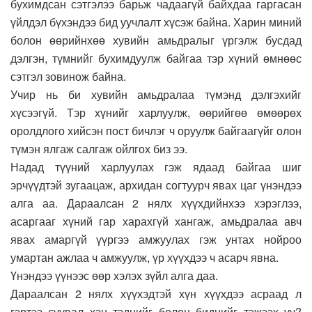
бухимдсан сэтгэлээ барьж чадаагүй байхдаа гаргасан
үйлдэл бүхэндээ бид уучлалт хүсэж байна. Харин миний
болон өөрийнхөө хувийн амьдралыг үргэлж бусдад
дэлгэн, түмнийг бухимдуулж байгаа тэр хүний өмнөөс
сэтгэл зовинож байна.
Учир нь би хувийн амьдралаа түмэнд дэлгэхийг
хүсээгүй. Тэр хүнийг харлуулж, өөрийгөө өмөөрөх
оролдлого хийсэн пост бичлэг ч оруулж байгаагүйг олон
түмэн ялгаж салгаж ойлгох биз ээ.
Надад түүний харлуулах гэж ядаад байгаа шиг
эрчүүдтэй зугаацаж, архидан согтуурч явах цаг үнэндээ
алга аа. Дараалсан 2 нялх хүүхдийнхээ хэрэглээ,
асаргааг хүний гар харахгүй хангаж, амьдралаа авч
явах амаргүй үүргээ амжуулах гэж унтах нойроо
умартан ажлаа ч амжуулж, үр хүүхдээ ч асарч явна.
Үнэндээ үүнээс өөр хэлэх зүйл алга даа.
Дараалсан 2 нялх хүүхэдтэй хүн хүүхдээ асраад л
гэртээ суувал хэн тэднийг болон биднийг тэжээх үү?