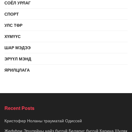
СОЁЛ УРЛАГ
СПОРТ
УЛС ТӨР
ХҮМҮҮС
ШАР МЭДЭЭ
ЭРҮҮЛ МЭНД
ЯРИЛЦЛАГА
Recent Posts
Кристофер Ноланы трауматай Одиссей
Жеффри Эпштейны найз бүсгүй Беларус бүсгүй Карина Шуляк