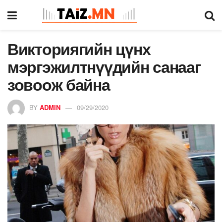
Викториягийн цүнх
мэргэжилтнүүдийн санааг
зовоож байна
BY
ADMIN
09/29/2020