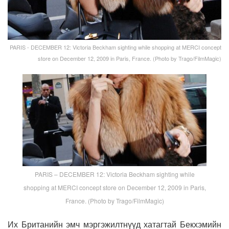
PARIS - DECEMBER 12: Victoria Beckham sighting while shopping at MERCI concept
store on December 12, 2009 in Paris, France. (Photo by Trago/FilmMagic)
PARIS – DECEMBER 12: Victoria Beckham sighting while
shopping at MERCI concept store on December 12, 2009 in Paris,
France. (Photo by Trago/FilmMagic)
Их Британийн эмч мэргэжилтнүүд хатагтай Бекхэмийн