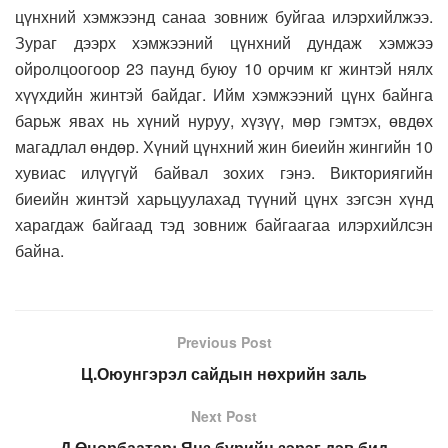
цүнхний хэмжээнд санаа зовниж буйгаа илэрхийлжээ.
Зураг дээрх хэмжээний цүнхний дундаж хэмжээ
ойролцоогоор 23 паунд буюу 10 орчим кг жинтэй нялх
хүүхдийн жинтэй байдаг. Ийм хэмжээний цүнх байнга
барьж явах нь хүний нуруу, хүзүү, мөр гэмтэх, өвдөх
магадлал өндөр. Хүний цүнхний жин биеийн жингийн 10
хувиас илүүгүй байвал зохих гэнэ. Викториягийн
биеийн жинтэй харьцуулахад түүний цүнх зэгсэн хүнд
харагдаж байгаад тэд зовниж байгаагаа илэрхийлсэн
байна.
Previous Post
Ц.Оюунгэрэл сайдын нөхрийн заль
Next Post
Д.Өнөрбаатар: Янз бүрийн зэрэг дэв бид