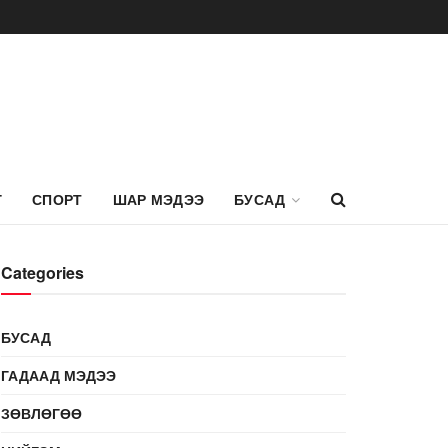
Г
СПОРТ
ШАР МЭДЭЭ
БУСАД
Categories
БУСАД
ГАДААД МЭДЭЭ
ЗӨВЛӨГӨӨ