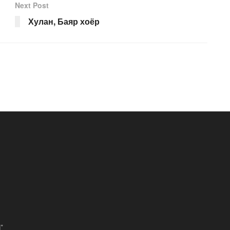
Next Post
Хулан, Баяр хоёр
”