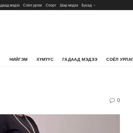
адаад мэдээ
Соёл урлаг
Спорт
Шар мэдээ
Бусад
Л
НИЙГЭМ
ХҮМҮҮС
ГАДААД МЭДЭЭ
СОЁЛ УРЛА
0