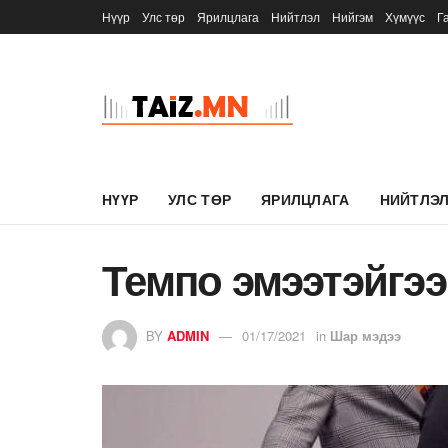
Нүүр
Улс төр
Ярилцлага
Нийтлэл
Нийгэм
Хүмүүс
Г
НҮҮР
УЛС ТӨР
ЯРИЛЦЛАГА
НИЙТЛЭ
Темпо эмээтэйгээ
BY
ADMIN
01/17/2021
in
Шар мэдээ