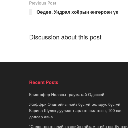
Previous Post
Өөдөө, Ундрал хоёрын өнгөрсөн үе
Discussion about this post
Recent Posts
Кристофер Ноланы трауматай Одиссей
Жеффри Эпштейны найз бүсгүй Беларус бүсгүй
Карина Шуляк дуулиант арлын шилтгээн, 100 сая
доллар авна
“Солонгосын эдийн засгийн гайхамшгийн нэг бүтээгч