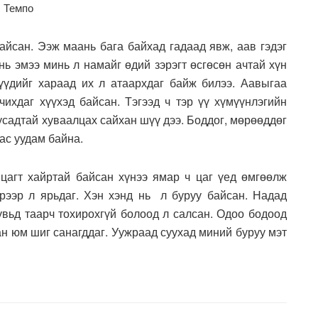
а. Темпо
айсан. Ээж маань бага байхад гадаад явж, аав гэдэг
нь эмээ минь л намайг өдий зэрэгт өсгөсөн ачтай хүн
үүдийг хараад их л атаархдаг байж билээ. Аавыгаа
чихдаг хүүхэд байсан. Тэгээд ч тэр үү хүмүүнлэгийн
усадтай хуваалцах сайхан шүү дээ. Боддог, мөрөөддөг
ас уудам байна.
 цагт хайртай байсан хүнээ ямар ч цаг үед өмгөөлж
ээр л ярьдаг. Хэн хэнд нь л буруу байсан. Надад
вьд таарч тохирохгүй болоод л салсан. Одоо бодоод
ан юм шиг санагддаг. Уужраад суухад миний буруу мэт