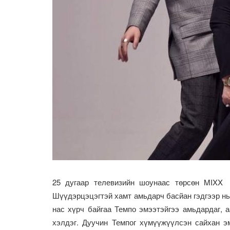
25 дугаар телевизийн шоунаас төрсөн MIXX 
Шүүдэрцэцэгтэй хамт амьдарч басйан гэдгээр нь 
нас хүрч байгаа Темпо эмээтэйгээ амьдардаг, 
хэлдэг. Дуучин Темпог хүмүүжүүлсэн сайхан э