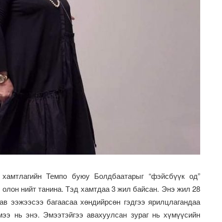
хамтлагийн Темпо буюу Болдбаатарыг “фэйсбүүк од”
олон нийт танина. Тэд хамтдаа 3 жил байсан. Энэ жил 28
аав ээжээсээ багаасаа хөндийрсөн гэдгээ ярилцлагандаа
мээ нь энэ. Эмээтэйгээ авахуулсан зураг нь хүмүүсийн