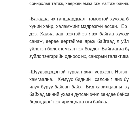
сонирхлыг татаж, хөөрхөн эмээ гэж магтаж байн
-Багадаа их ганцаардмал томоотой хүүхэд б
хүний хайр, халамжийг мэдрээгүй өссөн. Ер 
дээ. Хааяа аав ээжтэйгээ явж байгаа хүүхд
санаж, өөрөө өөртэйгөө ярьж байгаад л уйл
үйлстэн болох юмсан гэж боддог. Байгаагаа б
зүйлс тэнгэрийн одноос их, сансрын галактика
-Шүүдэрцэцэгтэй гурван жил үерхсэн. Нэгэн
хамгаална. Хүмүүс бидний салсныг янз бүр
илүү буруу байсан байх. Бид харилцааны ху
байхад миний ухаан дутсан зүйл зөндөө байс
бодогддог” гэж ярилцлага өгч байлаа.