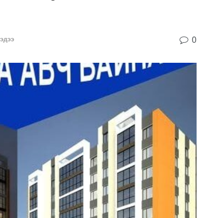
0
эдээ