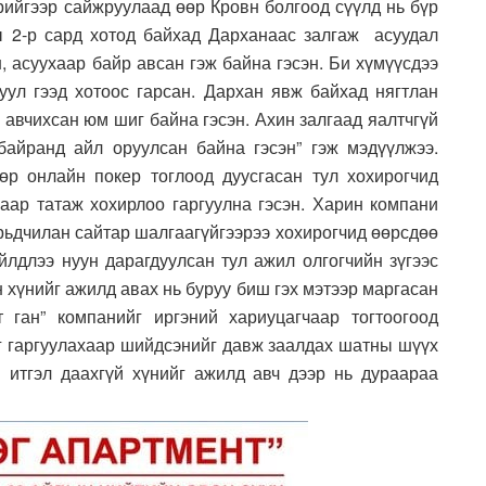
рийгээр сайжруулаад өөр Кровн болгоод сүүлд нь бүр
ы 2-р сард хотод байхад Дарханаас залгаж асуудал
, асуухаар байр авсан гэж байна гэсэн. Би хүмүүсдээ
руул гээд хотоос гарсан. Дархан явж байхад нягтлан
 авчихсан юм шиг байна гэсэн. Ахин залгаад яалтчгүй
байранд айл оруулсан байна гэсэн” гэж мэдүүлжээ.
р онлайн покер тоглоод дуусгасан тул хохирогчид
чаар татаж хохирлоо гаргуулна гэсэн. Харин компани
урьдчилан сайтар шалгаагүйгээрээ хохирогчид өөрсдөө
йлдлээ нуун дарагдуулсан тул ажил олгогчийн зүгээс
 хүнийг ажилд авах нь буруу биш гэх мэтээр маргасан
 ган” компанийг иргэний хариуцагчаар тогтоогоод
йг гаргуулахаар шийдсэнийг давж заалдах шатны шүүх
 итгэл даахгүй хүнийг ажилд авч дээр нь дураараа