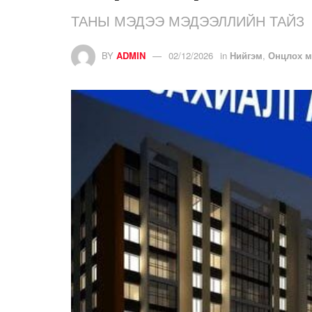
ТАНЫ МЭДЭЭ МЭДЭЭЛЛИЙН ТАЙЗ
BY
ADMIN
02/12/2026
in
Нийгэм
,
Онцлох м