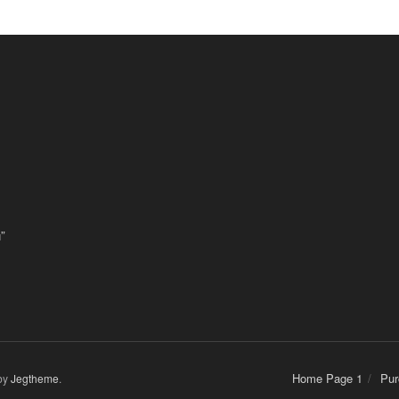
”
Home Page 1
Pur
by
Jegtheme
.