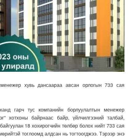
 менежер хувь дансаараа авсан орлогын 733 сая
ханд гарч тус компанийн борлуулалтын менежер
г” хотхоны байрнаас байр, үйлчилгээний талбай,
 байгуулан 18 хохирогчийн төлбөр болох нийт 733 сая
мөрийтэй тоглоомд алдсан нь тогтоогджээ. Тэрээр энэ