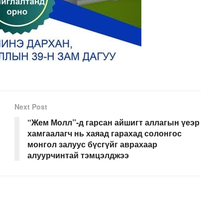
Next Post
“Жем Молл”-д гарсан айшигт аллагын үеэр
хамгаалагч нь хаяад гарахад солонгос
монгол залуус бүсгүйг аврахаар
алуурчинтай тэмцэлджээ