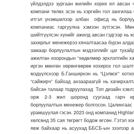
үйлдэлдээ зургаан жилийн хорих ял авсан 
компани төлөх эсэх нь хэргийн гол зангилаа
итгэл үнэмшилээр албан офисд нь борлуу
компаниас гаргуулна хэмээн зүтгэсэн. М
шийтгүүлсэн хүнийг ажилд авсан гэдгээр нь 
захирлыг менежерээ хяналтаасаа бүрэн алдаж
замаар борлуулалтын мэдээллийг цаг тухайд
ажилтан хоорондын “хөдөлмөр эрхлэлтийн ха
иргэн мөнгөн хөрөнгөөрөө хохирох гол шалт
мэдүүлснээр Б.Ганширнэн нь “Цэлмэг” хотх
“сайжирч” байхад анзаараагүй нь хачирхалт
байсан талаар тодруулахад Топ дизайн хэвлэл
орж 2-3 жил шоронд суугаад гарч ир
борлуулалтын менежер болгосон. Цалингаас 
урамшуулая гэсэн. 2023 онд компанид Highla
хөлсөнд 35 сая төгрөгт бодож өгсөн. Гэтэл 
явж байхаар нь асуухад ББСБ-ын зээлээр ав