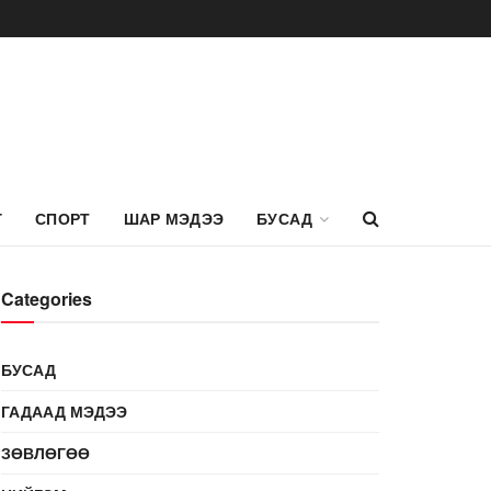
Г
СПОРТ
ШАР МЭДЭЭ
БУСАД
Categories
БУСАД
ГАДААД МЭДЭЭ
ЗӨВЛӨГӨӨ