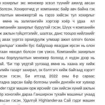
ч хохирлыг экс менежер эсвэл түүнийг ажилд авсан
 болсон. Хохирогчид уг компаниас байр авч байна гэх
лалтын менежертэй нь гэрээ хийсэн тул хохирлыг
өн өмнө нь залилангийн хэргээр хоёр ч удаа ял
компанийн захирлыг буруутай гэсэн. Шүүх ч компанийн
 ажлын гүйцэтгэлийг, шалгах, данс тооцоо нийлэхийг
 авах үүргээ орхигдуулж улмаар ажил олгогч болон
рилцаа” хэвийн бус байдлаар явагдаж ирсэн нь олон
гаан нөхцөл болсон гэж үзжээ. Компанийн захирлын
оны борлуулалтын менежер болоод л нүдэн дээр нь
ай. “Би тэр үедтэй уулзаад өмнө нь хаана юу хийж
ийн газарт захирал, эх бэлтгэгч хийж байгаад хэрэгт
сэн гэсэн. Би итгээд 2022 оны 8-р сараас
гадна зарсан байр болгоны үнийн дүнгийн нэг хувиар
nder гэдэг машин орж ирснийг сан хийсэн хүний ажлын
хоёр хоногийн дараа Ганширнэн тухайн машиныг унаад
ьсан гэсэн. Удалгүй Highlander-аа Сай гэдэг машин