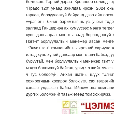
болгосон. Тэрний дараа Кровноор солиод тэ
“Прадо 120” унаад ажилдаа ирсэн. 2024 он
гарлаа, борлуулаагүй байранд дээр айл орсон
үүрэг өгч бичиг баримтыг нь үз, учрыг тод
залгаад Ганширнэн ах хүмүүсээс мөнгө төгрөг
хувь дансаараа мөнгө аваад борлогдоогүй 
Нэгэнт борлуулалтын менежер авсан мөнгөө
“Элчит ган” компанийг нь иргэний хариуцаг
илтэд хувь хүний дансаар мөнгө авч байхад 
буруутай, мөн борлуулалтын менежер гэмт ү
мэдэх боломжгүй байсан, урьд ял шийтгүүлсэн
ч тус болоогүй. Анхан шатны шүүх “Элчит
хохирогчдын хохирол болох 733 сая төгрөги
хэвээр үлдээсэн байна. Ийнхүү энэ компани
дургих боломжийг тавьж өгөөд том хохирчээ.