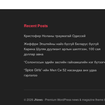
Recent Posts
Кристофер Ноланы трауматай Одиссей
Жеффри Эпштейны найз бүсгүй Беларус бүсгүй
Карина Шуляк дуулиант арлын шилтгээн, 100 сая
доллар авна
“Солонгосын эдийн засгийн гайхамшгийн нэг бүтээгч
“Spice Girls”-ийн Мел Си 52 насандаа анх удаа
гэрлэлээ
© 2026
JNews
- Premium WordPress news & magazine theme 