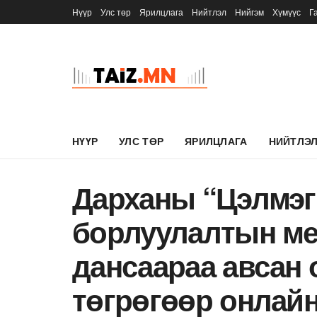
Нүүр
Улс төр
Ярилцлага
Нийтлэл
Нийгэм
Хүмүүс
Г
НҮҮР
УЛС ТӨР
ЯРИЛЦЛАГА
НИЙТЛЭ
Дарханы “Цэлмэг
борлуулалтын ме
дансаараа авсан 
төгрөгөөр онлайн