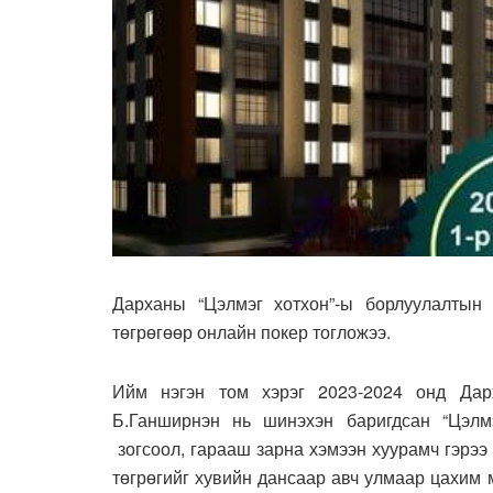
Дарханы “Цэлмэг хотхон”-ы борлуулалтын
төгрөгөөр онлайн покер тогложээ.
Ийм нэгэн том хэрэг 2023-2024 онд Дар
Б.Ганширнэн нь шинэхэн баригдсан “Цэлмэ
зогсоол, гарааш зарна хэмээн хуурамч гэрээ
төгрөгийг хувийн дансаар авч улмаар цахим 