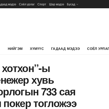
адаад мэдээ
Соёл урлаг
Спорт
Шар мэдээ
Бусад
Л
НИЙГЭМ
ХҮМҮҮС
ГАДААД МЭДЭЭ
СОЁЛ УРЛА
 хотхон”-ы
нежер хувь
орлогын 733 сая
 покер тогложээ