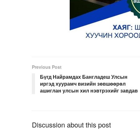
Previous Post
Бүгд Найрамдах Бангладеш Улсын
иргэд хуурамч визийн зөвшөөрөл
ашиглан улсын хил нэвтрэхийг завдав
Discussion about this post