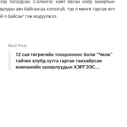
чээр татагдсан. Солонгос хамт явсан хоёр захирлын
алдан авч байгаагаа хэлээгүй, тэр л мөнгө гаргаж өгч
й л байсан” гэж мэдүүлжээ.
Next Post
12 сая төгрөгийн тооцооноос болж “Чили”
тайчих клубд хутга гарган танхайрсан
компанийн захирлуудын ХЭРГЭЭС…