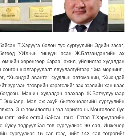
сан Т.Хэрүүга болон тус сургуулийн Эдийн засаг,
 бөгөөд УИХ-ын гишүүн асан Ж.Батзандангийн ах
 өмчийн хөрөнгөөр бараа, ажил, үйлчилгээ худалдан
н сонгон шалгаруулалт явуулалгүйгээр “Киа морнинг”,
эг, “Хьюндай аванте” суудлын автомашин, “Хьюндай
нийт зургаан тээврийн хэрэгслийг зах зээлийн ханшаас
лбогдсон. Машин худалдан авахаар Ж.Батчулуунаар
.Энхбаяр, Мал аж ахуй биетехнологийн сургуулийн
явжээ. Энэ томилолтын гол зорилго нь Монголоос бус
мнэлт” хийх ёстой байсан гэнэ. Гэтэл Т.Хэрүүгагийн
 буюу тодруулбал төв сургуулиас 90 сая, Инженер
ийн сургуулиас 15 сая гээд нийт 143 сая төгрөгийг