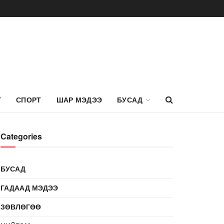
Г
СПОРТ
ШАР МЭДЭЭ
БУСАД
Categories
БУСАД
ГАДААД МЭДЭЭ
ЗӨВЛӨГӨӨ