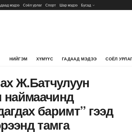
адаад мэдээ
Соёл урлаг
Спорт
Шар мэдээ
Бусад
Л
НИЙГЭМ
ХҮМҮҮС
ГАДААД МЭДЭЭ
СОЁЛ УРЛА
ах Ж.Батчулуун
 наймаачинд
агдах баримт” гээд
эрээнд тамга