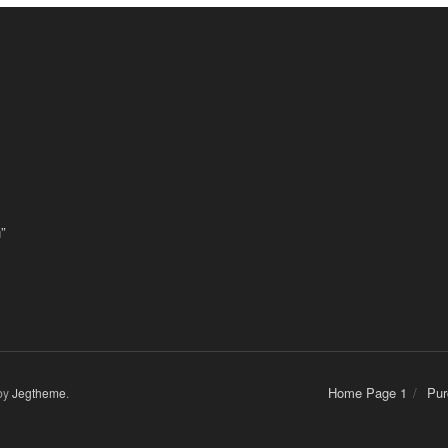
”
Home Page 1
Pur
by
Jegtheme
.