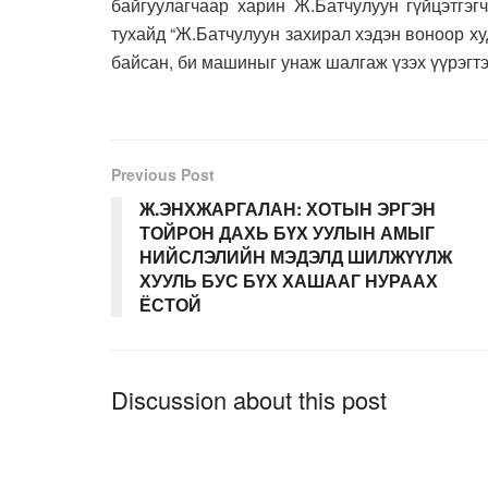
байгуулагчаар харин Ж.Батчулуун гүйцэтгэг
тухайд “Ж.Батчулуун захирал хэдэн воноор худ
байсан, би машиныг унаж шалгаж үзэх үүрэгтэ
Previous Post
Ж.ЭНХЖАРГАЛАН: ХОТЫН ЭРГЭН
ТОЙРОН ДАХЬ БҮХ УУЛЫН АМЫГ
НИЙСЛЭЛИЙН МЭДЭЛД ШИЛЖҮҮЛЖ
ХУУЛЬ БУС БҮХ ХАШААГ НУРААХ
ЁСТОЙ
Discussion about this post