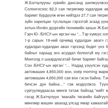
Ж.Батчулууны хувийн дансанд шилжүүлжээ
Солонгосоос 82,3 сая төгрөгөөр худалдаж а
баримт бүрдүүлж өгөн нийтдээ 27,7 сая төгрө
зүйн харилцан туслалцах гэрээтэй агаад үү
хотын Инчён дүүргийн техникийн захын Ж.Ба
Гэрч Ю- /БНСУ-ын иргэн/-ны “…Тэр хүмүүс нэг
1-р сарын 19-ний орчимд худалдан авагч г
худалдах-худалдан авах гэрээнд бодит үнэ 
байхыг хараад энэ асуудал болохгүй юу гэс
Монголд л шаардлагатай бичиг баримт байгаа
Сон /БНСУ-ын иргэн/ “… Надад үзүүлсэн худ
автомашин 4,850,000 вон, хоёр morning марк
автомашин 4,650,000 сая вон гэсэн байна. Тэ
бичсэн дүн байна…” гэж мэдүүлжээ. Түү
сургуулиудаасаа мөнгө татаж байхад “нийт м
гэхэд Ж.Батчулуун “манайх төсвийн байгуул
мөнгөөр машин авахад улсад ямар хамаатай 