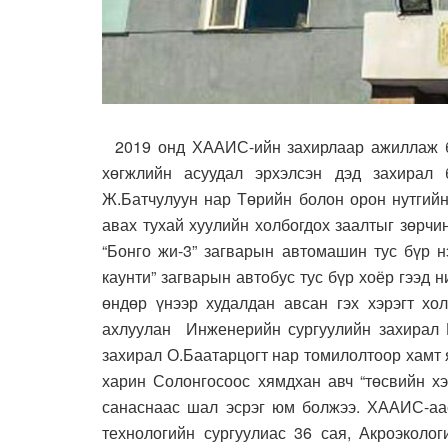
2019 онд ХААИС-ийн захирлаар ажиллаж бай
хөгжлийн асуудал эрхэлсэн дэд захирал
Ж.Батчулуун нар Төрийн болон орон нутгийн
авах тухай хуулийн холбогдох заалтыг зөрчи
“Бонго жи-3” загварын автомашин тус бүр н
каунти” загварын автобус тус бүр хоёр гээд 
өндөр үнээр худалдан авсан гэх хэрэгт хо
ахлуулан Инженерийн сургуулийн захирал Г
захирал О.Баатарцогт нар томилолтоор хамт 
харин Солонгосоос хямдхан авч “төсвийн хэ
санаснаас шал эсрэг юм болжээ. ХААИС-аас
технологийн сургуулиас 36 сая, Акроэколог