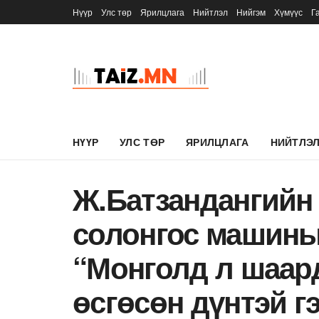
Нүүр
Улс төр
Ярилцлага
Нийтлэл
Нийгэм
Хүмүүс
Г
НҮҮР
УЛС ТӨР
ЯРИЛЦЛАГА
НИЙТЛЭ
Ж.Батзандангийн 
солонгос машины
“Монголд л шаард
өсгөсөн дүнтэй г