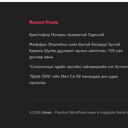
Recent Posts
Кристофер Ноланы трауматай Одиссей
Жеффри Эпштейны найз бүсгүй Беларус бүсгүй
Карина Шуляк дуулиант арлын шилтгээн, 100 сая
доллар авна
“Солонгосын эдийн засгийн гайхамшгийн нэг бүтээгч
“Spice Girls”-ийн Мел Си 52 насандаа анх удаа
гэрлэлээ
© 2026
JNews
- Premium WordPress news & magazine theme 