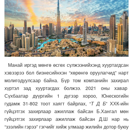
Манай иргэд мөнгө өсгөх сүлжээнийхэнд хууртагдсан
хэвээрээ бол бизнесийнхэн “хөрөнгө оруулагчид” нарт
молигодуулсаар байна. Бүр том компанийн захирал
хүртэл зад хууртагдах болжээ. 2021 оны хавар
Сүхбаатар дүүргийн 1 дүгээр хороо, Юнескогийн
гудамж 31-802 тоот хаягт байрлах, “
Т Д Б
” ХХК-ийн
гүйцэтгэх захирлаар ажиллаж байсан Б.Хангал мөн
гүйцэтгэх захирлаар ажиллаж байсан Д.Ш нар нь
“зээлийн гэрээ” гэгчийг хийж улмаар жилийн дотор буюу