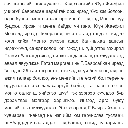
сая төгрөгийг шилжүүлжээ. Хэд хоногийн Юүн Жаефил
учиргүй баярласан царайтай орж ирээд “бүх юм болсон,
одоо буцна, мөнгө араас орж ирнэ” гээд тэд Монгол руу
буцсан. Ирсэн ч мөнгө байдаггүй гэнэ. Юүн Жаефил
Монголд ирээд Нидерланд явсан агаад тэндээс видео
колл хийж “мөнгө хүлээн авах банкныхаа дансыг
идэвхжүүл, свифт кодоо өг” гэхэд нь гүйцэтгэх захирал
Голомт банканд очоод валютын дансаа идэвхжүүлж код
аваад явуулжээ. Гэтэл маргааш нь Г.Баярсайхан ирээд
“яг одоо 35 сая төгрөг өг, өгч чадахгүй бол хөөцөлдсөн
ажил талаар боллоо, энэ мөнгийг л өгөхгүй бол хөрөнгө
оруулалтаа авч чадахааргүй байна, та нарын өгсөн
мөнгө салхинд хийслээ шүү” гэх зэргээр сүүлдээ бүр
дарамтлах маягаар харьцжээ. Ингээд арга буюу
мөнгийг нь шилжүүлжээ. Энэ хооронд Г.Баярсайхан нь
хувиараа “найзад нь нэг ийм юм гарчихлаа туслаач,
ломбардад утсаа алдах гээд байна, ээжид эм тарианы