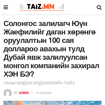
Солонгос залилагч Юүн
Жаефилийг даган хөрөнгө
оруулалтын 100 сая
доллароо авахын тулд
Дубай явж залилуулсан
монгол компанийн захирал
ХЭН БЭ?
ТАНЫ МЭДЭЭ МЭДЭЭЛЛИЙН ТАЙЗ
BY
ADMIN
01/28/2026