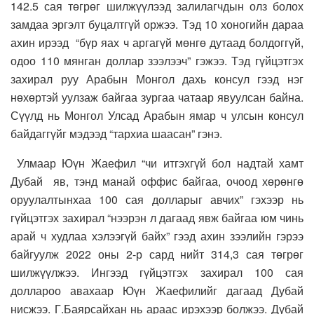
142.5 сая төгрөг шилжүүлээд залилагчдын олз болох
замдаа эргэлт буцалтгүй оржээ. Тэд 10 хоногийн дараа
ахин ирээд “бүр яах ч аргагүй мөнгө дутаад болдоггүй,
одоо 110 мянган доллар зээлээч” гэжээ. Тэд гүйцэтгэх
захирал руу Арабын Монгол дахь консул гээд нэг
нөхөртэй уулзаж байгаа зургаа чатаар явуулсан байна.
Сүүлд нь Монгол Улсад Арабын ямар ч улсын консул
байдаггүйг мэдээд “тархиа шаасан” гэнэ.
Улмаар Юүн Жаефил “чи итгэхгүй бол надтай хамт
Дубай яв, тэнд манай оффис байгаа, очоод хөрөнгө
оруулалтынхаа 100 сая долларыг авчих” гэхээр нь
гүйцэтгэх захирал “нээрэн л дагаад явж байгаа юм чинь
арай ч худлаа хэлээгүй байх” гээд ахин зээлийн гэрээ
байгуулж 2022 оны 2-р сард нийт 314,3 сая төгрөг
шилжүүлжээ. Ингээд гүйцэтгэх захирал 100 сая
доллароо авахаар Юүн Жаефилийг дагаад Дубай
нисжээ. Г.Баярсайхан нь араас ирэхээр болжээ. Дубай