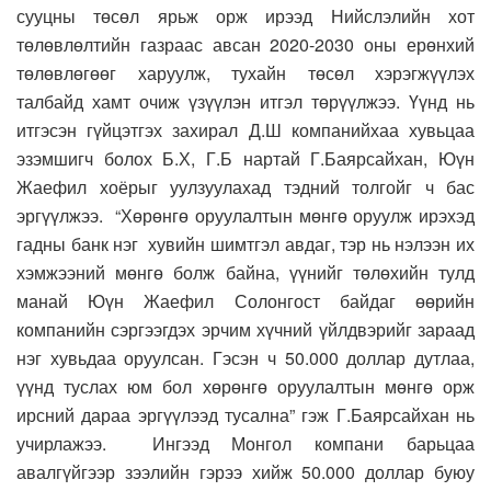
сууцны төсөл ярьж орж ирээд Нийслэлийн хот
төлөвлөлтийн газраас авсан 2020-2030 оны ерөнхий
төлөвлөгөөг харуулж, тухайн төсөл хэрэгжүүлэх
талбайд хамт очиж үзүүлэн итгэл төрүүлжээ. Үүнд нь
итгэсэн гүйцэтгэх захирал Д.Ш компанийхаа хувьцаа
эзэмшигч болох Б.Х, Г.Б нартай Г.Баярсайхан, Юүн
Жаефил хоёрыг уулзуулахад тэдний толгойг ч бас
эргүүлжээ. “Хөрөнгө оруулалтын мөнгө оруулж ирэхэд
гадны банк нэг хувийн шимтгэл авдаг, тэр нь нэлээн их
хэмжээний мөнгө болж байна, үүнийг төлөхийн тулд
манай Юүн Жаефил Солонгост байдаг өөрийн
компанийн сэргээгдэх эрчим хүчний үйлдвэрийг зараад
нэг хувьдаа оруулсан. Гэсэн ч 50.000 доллар дутлаа,
үүнд туслах юм бол хөрөнгө оруулалтын мөнгө орж
ирсний дараа эргүүлээд тусална” гэж Г.Баярсайхан нь
учирлажээ. Ингээд Монгол компани барьцаа
авалгүйгээр зээлийн гэрээ хийж 50.000 доллар буюу