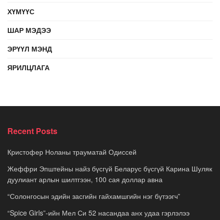
ХҮМҮҮС
ШАР МЭДЭЭ
ЭРҮҮЛ МЭНД
ЯРИЛЦЛАГА
Recent Posts
Кристофер Ноланы трауматай Одиссей
Жеффри Эпштейны найз бүсгүй Беларус бүсгүй Карина Шуляк
дуулиант арлын шилтгээн, 100 сая доллар авна
“Солонгосын эдийн засгийн гайхамшгийн нэг бүтээгч”
“Spice Girls”-ийн Мел Си 52 насандаа анх удаа гэрлэлээ