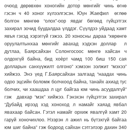
очоод дөрөвхөн хоногийн дотор мөнгийг чинь өгнө
гэсэн ч 40 хоног хүлээлгэсэн. Юүн Жаефил өглөө
болгон мөнгөө “олох”-оор явдаг бөгөөд гүйцэтгэх
захирал зочид буудалдаа үлддэг. Сүүлдээ уйдаад хамт
явъя гэхэд хэрэггүй гэжээ. 20 хоносны дараа “хөрөнгө
оруулалтынхаа мөнгийг авахад хэдхэн доллар л
дутлаа, Баярсайхан Солонгосоос мөнгө хайсан ч
олдохгүй байна, бид хоѐрт чамд 100 биш 150 сая
долларын санхүүжилт олгоно” хэмээн ээлжит “мэхээ”
хийжээ. Энэ үед Г.Баярсайхан залгаад “наадах чинь
одоо эцсийн боломж болчхоод байна, танайх ахиад тус
болчих, чи хаашдаа л цуг байгаа юм чинь асуудалгүй”
гэж давхар “мэх” хийжээ. Гэнэхэн гүйцэтгэх захирал
“Дубайд ирээд хэд хоноход л намайг хаяад явбал
явахаар байсан. Гэтэл намайг орхиж явалгүй хамт 20
гаруй хоночихлоо. Нээрэн л ажил нь бүтэхгүй байгаа
юм шиг байна” гэж бодоод сайхан сэтгэлээр дахин 340