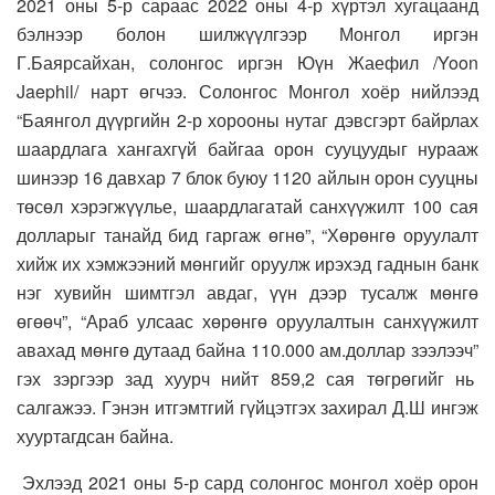
2021 оны 5-р сараас 2022 оны 4-р хүртэл хугацаанд
бэлнээр болон шилжүүлгээр Монгол иргэн
Г.Баярсайхан, солонгос иргэн Юүн Жаефил /Yoon
Jaephil/ нарт өгчээ. Солонгос Монгол хоёр нийлээд
“Баянгол дүүргийн 2-р хорооны нутаг дэвсгэрт байрлах
шаардлага хангахгүй байгаа орон сууцуудыг нурааж
шинээр 16 давхар 7 блок буюу 1120 айлын орон сууцны
төсөл хэрэгжүүлье, шаардлагатай санхүүжилт 100 сая
долларыг танайд бид гаргаж өгнө”, “Хөрөнгө оруулалт
хийж их хэмжээний мөнгийг оруулж ирэхэд гаднын банк
нэг хувийн шимтгэл авдаг, үүн дээр тусалж мөнгө
өгөөч”, “Араб улсаас хөрөнгө оруулалтын санхүүжилт
авахад мөнгө дутаад байна 110.000 ам.доллар зээлээч”
гэх зэргээр зад хуурч нийт 859,2 сая төгрөгийг нь
салгажээ. Гэнэн итгэмтгий гүйцэтгэх захирал Д.Ш ингэж
хууртагдсан байна.
Эхлээд 2021 оны 5-р сард солонгос монгол хоёр орон