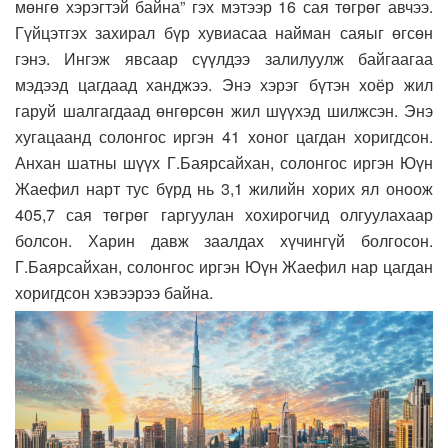
мөнгө хэрэгтэй байна” гэх мэтээр 16 сая төгрөг авчээ.
Гүйцэтгэх захирал бүр хувиасаа найман саяыг өгсөн
гэнэ. Ингэж явсаар сүүлдээ залилуулж байгаагаа
мэдээд цагдаад ханджээ. Энэ хэрэг бүтэн хоёр жил
гаруй шалгагдаад өнгөрсөн жил шүүхэд шилжсэн. Энэ
хугацаанд солонгос иргэн 41 хоног цагдан хоригдсон.
Анхан шатны шүүх Г.Баярсайхан, солонгос иргэн Юүн
Жаефил нарт тус бүрд нь 3,1 жилийн хорих ял оноож
405,7 сая төгрөг гаргуулан хохирогчид олгуулахаар
болсон. Харин давж заалдах хүчингүй болгосон.
Г.Баярсайхан, солонгос иргэн Юүн Жаефил нар цагдан
хоригдсон хэвээрээ байна.