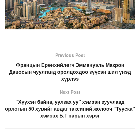
Previous Post
Францын Ерөнхийлөгч Эммануэль Макрон
Давосын чуулганд оролцохдоо зүүсэн шил үнэд
хүрлээ
Next Post
“Хүүхэн байна, уулзах уу” хэмээн зуучлаад
орлогын 50 хувийг авдаг таксиний жолооч “Тууска”
хэмээх Б.Г нарын хэрэг