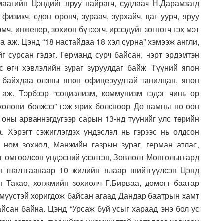
агийн Цэндийг яруу найрагч, судлаач Н.Дарамзагд
физикч, одон оронч, зураач, зурхайч, цаг уурч, яруу
эмч, инженер, зохион бүтээгч, ирээдүйг зөгнөгч гэх мэт
а аж. Цэнд “18 настайдаа 18 хэл сурна” хэмээж англи,
йг сурсан гэдэг. Германд сурч байсан, нэрт эрдэмтэн
 өгч хэвлэлийн зураг зуруулдаг байж. Түүний япон
ч байхдаа олзны япон офицеруудтай танилцан, япон
 аж. Тэрбээр “социализм, коммунизм гэдэг чинь ор
колони болжээ” гэж ярих болсноор До яамны ногоон
 оны арваннэгдүгээр сарын 13-нд түүнийг улс төрийн
. Хэрэгт сэжиглэгдэх үндэслэл нь гэрээс нь олдсон
г, ном зохиол, Манжийн газрын зураг, герман атлас,
йг өмгөөлсөн үндэсний үзэлтэн, Зөвлөлт-Монголын ард
эн шалтгаанаар 10 жилийн ялаар шийтгүүлсэн Цэнд
 Такао, хөгжмийн зохиолч Г.Бирваа, домогт баатар
үмүүстэй хоригдож байсан агаад Дандар баатрын хамт
йсан байна. Цэнд “Урсаж буй усыг хараад энэ бол ус