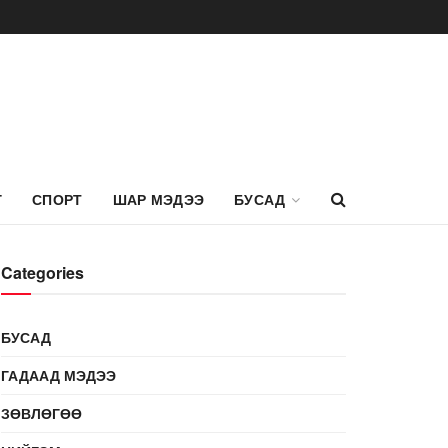
Г
СПОРТ
ШАР МЭДЭЭ
БУСАД
Categories
БУСАД
ГАДААД МЭДЭЭ
ЗӨВЛӨГӨӨ