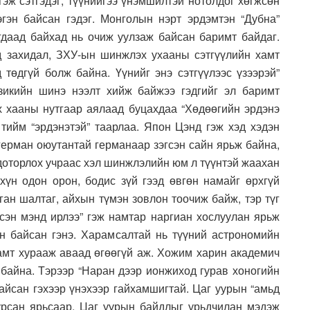
 гэж сэтгэдэг, түүнийгээ үнэмшилтэй нотолдог хөгжсөн
нэгэн байсан гэдэг. Монголын нэрт эрдэмтэн “Дубна”
агдаад байхад нь очиж уулзаж байсан баримт байдаг.
 захидал, ЗХУ-ын шинжлэх ухааны сэтгүүлийн хамт
 төдгүй болж байна. Үүнийг энэ сэтгүүлээс үзээрэй”
зикийн шинэ нээлт хийж байжээ гэдгийг эл баримт
х хааны нутгаар аялаад буцахдаа “Хөдөөгийн эрдэнэ
 тийм “эрдэнэтэй” таарлаа. Япон Цэнд гэж хэд хэдэн
 герман оюутантай германаар зэгсэн сайн ярьж байна,
 доторлох учраас хэл шинжлэлийн юм л түүнтэй жаахан
хүн одон орон, бодис зүй гээд өвгөн намайг өрхгүй
ган шалтаг, айхын түмэн зовлон тоочиж байж, тэр түг
эсэн мэнд ирлээ” гэж намтар наргиан хослуулан ярьж
н байсан гэнэ. Харамсалтай нь түүний астрономийн
мт хурааж аваад өгөөгүй аж. Хожим харин академич
 байна. Тэрээр “Наран дээр ионжиход гурав хоногийн
байсан гэхээр үнэхээр гайхамшигтай. Цаг уурын “амьд
урсан ярьсаар. Цаг уурын байдлыг урьдчилан мэдэж