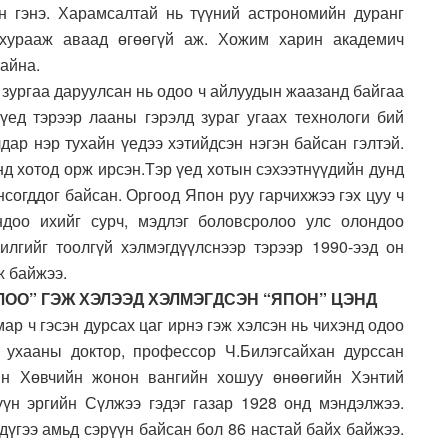
 гэнэ. Харамсал­тай нь түүний астрономийн дуранг
хурааж аваад өгөөгүй аж. Хожим харин академич
байна.
зургаа даруул­сан нь одоо ч айлуудын жаа­занд байгаа
й үед тэрээр лааны гэрэлд зураг угаах технологи бий
дар нэр тухайн үедээ хэ­тийдсэн нэгэн байсан гэлтэй.
д хотод орж ирсэн.Тэр үед хотын сэхээт­нүүдийн дунд
нсогд­дог байсан. Оргоод Япон руу гарчихжээ гэх цуу ч
ндоо ихийг сурч, мэд­лэг боловсролоо улс олондоо
лгийг тоол­гүй­ хэлмэгдүүлснээр тэрээр 1990-ээд он
ж байжээ.
ЛОО” ГЭЖ ХЭЛЭЭД ХЭЛМЭГДСЭН “ЯПОН” ЦЭНД
мар ч гэсэн дурсах цаг ирнэ гэж хэлсэн нь чихэнд одоо
 ухааны доктор, профессор Ч.Билэгсайхан дурссан
йн Хөвчийн жонон вангийн хошуу өнөөгийн Хэнтий
үн эргийн Сүлжээ гэдэг газар 1928 онд мэндэлжээ.
эдүгээ амьд сэрүүн байсан бол 86 настай байх байжээ.