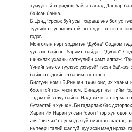
хүмүүс­тэй хоригдож байсан агаад Дандар ба
байсан байна.
Б.Цэнд “Урсаж буй усыг хараад энэ бол ус гэж 
түүнийгээ үнэм­шил­тэй нотолдог хөгжсөн ою
гэдэг.
Монголын нэрт эрдэм­тэн “Дубна” Содном гэдэ
уулзаж байсан баримт байдаг. “Дуб­на” С
шинжлэх ухааны сэтгүү­лийн хамт илгээж “Та
Үүнийг энэ сэтгүүлээс үзээрэй” гэсэн байжээ
байжээ гэдгийг эл ба­римт нотолно.
Билгүүн номч Б.Ринчен 1966 онд их хааны н
боолттой гэж үнэн юм. Бин­дэрт нэг тийм “э
эрдэмтэй залуу байна. Надтай явсан герман 
бүтээлтэй ч хүн юм. Би гадар­лаж бас доторл
Харин Их Наран улсын “овогт” тэр хүн одон о
авч “нисчих” гээд мэдэх­гүйн мянган шалтаг, 
нь төөрч талийчхалгүй шуу эсэн мэнд ирлээ” 