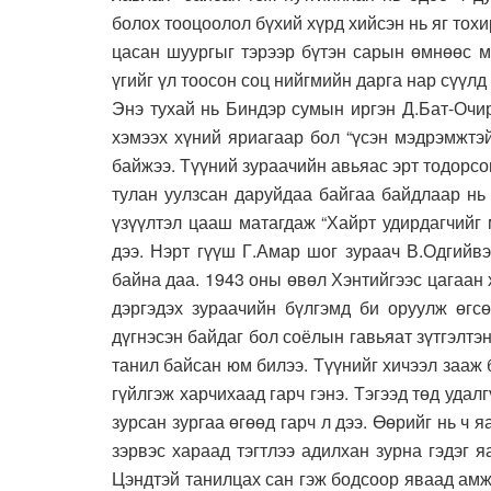
болох тооцоолол бүхий хүрд хийсэн нь яг тох
цасан шуургыг тэрээр бүтэн сарын өмнөөс м
үгийг үл тоосон соц нийгмийн дарга нар сүүлд
Энэ тухай нь Биндэр сумын иргэн Д.Бат-Очи
хэмээх хүний яриагаар бол “үсэн мэдрэмжтэ
байжээ. Түүний зураачийн авьяас эрт тодорс
тулан уулзсан даруйдаа байгаа байдлаар нь
үзүүлтэл цааш матагдаж “Хайрт удирдагчийг 
дээ. Нэрт гүүш Г.Амар шог зураач В.Одгийв
байна даа. 1943 оны өвөл Хэнтийгээс цагаан 
дэргэдэх зураачийн бүлгэмд би оруулж өгс
дүгнэсэн байдаг бол соёлын гавьяат зүтгэлтэ
танил байсан юм билээ. Түүнийг хичээл зааж 
гүйлгэж харчихаад гарч гэнэ. Тэгээд төд удал
зурсан зургаа өгөөд гарч л дээ. Өөрийг нь ч 
зэрвэс хараад тэгтлээ адилхан зурна гэдэг я
Цэндтэй танилцах сан гэж бодсоор яваад амж