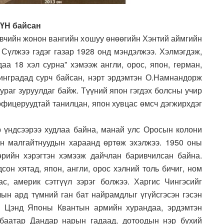
ҮН байсан
өвчийн жонон вангийн хошуу өнөөгийн Хэнтий аймгийн
үл­жээ гэдэг газар 1928 онд мэндэл­жээ. Хэлмэг­дэж,
йдаа 18 хэл сурна” хэмээж англи, орос, япон, герман,
енинградад сурч байсан, нэрт эрдэмтэн О.Намнандорж
зураг зуруул­даг байж. Түүний япон гэгдэх болсны учир
офице­руудтай танилцан, япон хув­цас өмсч дэгжирхдэг
ор үндсээрээ худлаа байна, манай улс Оросын колони
 малгайтнуудын ха­раанд өр­төж эхэлжээ. 1950 оны
өрийн хэрэгтэн хэмээж дайчлан баривчилсан байна.
сон хятад, япон, англи, орос хэл­ний толь би­чиг, ном
ас, америк сэтгүүл зэрэг болжээ. Харгис Чин­гэсийг
ын ард түмний ган бат най­рамдлыг үгүйсгэсэн гэсэн
н Цэнд Японы Квантын армийн хурандаа, эрдэмтэн
 баатар Дандар нарын гадаад, дотоодын нэр бүхий