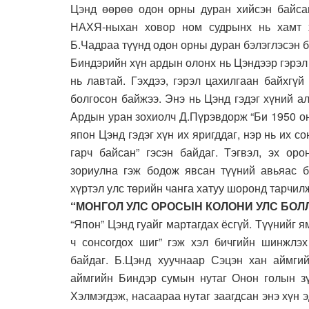
Цэнд өөрөө одон орны дуран хий­сэн байсан
НАХЯ-ныхан ховор ном судрынх нь хамт 
Б.Чадраа түүнд одон орны дуран бэлэг­лэсэн 
Бин­дэрийн хүн ардын олонх нь Цэндээр гэрэл 
нь лавтай. Гэхдээ, гэрэл цахилгаан байх­гү
болгосон байжээ. Энэ нь Цэнд гэдэг хүний ал
Ардын уран зохиолч Д.Пүрэв­дорж “Би 1950 он
япон Цэнд гэдэг хүн их яригддаг, нэр нь их со
гарч байсан” гэсэн байдаг. Тэгвэл, эх оро
зориулна гэж бодож явсан түүний авьяас би
хүртэл улс төрийн чанга хатуу шоронд тарчил
“МОНГОЛ УЛС ОРОСЫН КОЛОНИ УЛС БОЛ
“Япон” Цэнд гуайг мартагдах ёсгүй. Түүнийг я
ч сонсогдох шиг” гэж хэл бичгийн шинжлэх
байдаг. Б.Цэнд хуучнаар Сэцэн хан аймги
аймгийн Биндэр сумын нутаг Онон голын зү
Хэлмэгдэж, насаараа нутаг заагдсан энэ хүн 