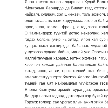
Япон хэмээн олноо алдаршсан Худай Балжма
“Монголын Леонардо да Винчи” гээд сэтгэгч, 
найрагч, судлаач, хэл шинжээч, толь зохиогч, 
олон талаас нь нээж харуулахаар зорьж байга
орос, япон, герман, франц, хятад зэрэг хэли
О.Намнандорж түүнтэй дотно нөхөрлөж, хөлс
гэгдэх болсны учир нь хятад, япон хэл сур
хувцас өмсч дэгжирхдэг байснаас үүдэлтэй
үндсээрээ худлаа байна, манай улс Оросын 
малгайтнуудын хараанд өртөж эхэлжээ. 1950
хэрэгтэн хэмээн дайчлан баривчилсан байна
хятад, япон, англи, орос хэлний толь бичи
америк сэтгүүл зэрэг болжээ. Харгис Чингэси
түмний ган бат найрамдлыг үгүйсгэсэн гэс
Японы Квантуны армийн хурандаа, эрдэмтэн
Дандар нарын гадаад, дотоодын нэр бүхий х
Тэрэлж голоор сал урсгах ялын ажил хийж ба