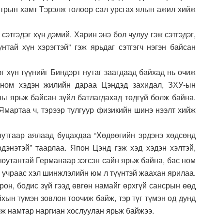
атрын хамт Тэрэлж голоор сал урсгах ялын ажил хийж
сэтгэдэг хүн дэ­мий.
Харин энэ бол чулуу гэж сэтгэдэг,
унтай хүн хэрэгтэй” гэж ярьдаг сэтгэгч нэгэн байсан
г хүн түүнийг Биндэрт нутаг зааг­даад байхад нь очиж
одном хэдэн жилийн дараа Цэндэд захидал, ЗХУ-ын
ны ярьж байсан зүйл батлагдахад төдгүй болж байна.
. Ямартаа ч, тэрээр тулгуур физикийн шинэ нээлт хийж
утгаар аялаад буцахдаа “Хөдөөгийн эрдэнэ хөдсөнд
рдэнэтэй” таарлаа. Япон Цэнд гэж хэд хэдэн хэлтэй,
оюутантай Германаар зэгсэн сайн ярьж байна, бас ном
ох учраас хэл шинжлэлийн юм л түүнтэй жаахан ярилаа.
рон, бодис зүй гээд өвгөн намайг өрхгүй сансрын өөд
айхын түмэн зовлон тоочиж байж, тэр түг түмэн од дунд
гэж намтар наргиан хослуулан ярьж байжээ.