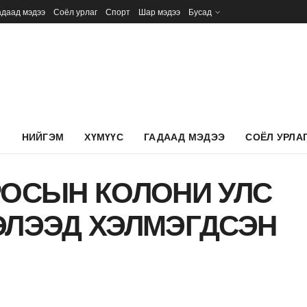
адаад мэдээ
Соёл урлаг
Спорт
Шар мэдээ
Бусад
Л
НИЙГЭМ
ХҮМҮҮС
ГАДААД МЭДЭЭ
СОЁЛ УРЛА
РОСЫН КОЛОНИ УЛС
ЭЛЭЭД ХЭЛМЭГДСЭН