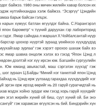
ирдог байжээ. 1980 оны мичин жилийн хавар болсон их
эдэж нутгийнхандаа хэлж байжээ. “Эсэргүү” Цэндийн
 амаа барьж байсан гэлцэх.
р нарын хүмүүс батлан өгүүлдэг байна. С.Нарангэрэл
й япон барометр” ч түүний даруухан гэр лабориторид
он гэдэг. Ямар сайндаа л маршал Х.Чойбалсантай нүүр
 барсгар цоохор нүүртэй зураад үеийнхээ хүүхдүүдэд
муухайгаар зурлаа” гэж хэрэгт орохоо шахаж байх вэ
ээс ямар шавиа онцолж хэлэх вэ гэхэд “Япон Цэнд л
хөдсөн дээлтэй нэг хүү ирсэн юм. Багшийн сургуулийн
өн. Юм юманд авьяастай, маш сэргэлэн хүүхэд” гэж
н, шог зураач Ц.Байды “Миний нэг танилтай япон Цэнд
байхад нь Цэнд ирж уулзаад гарахдаа хүүхдүүдийг нэг
гүй эргэн орж ирээд өөрийг нь 20 гаруй сурагчидтай нь
яахав мэдэх хойно зурдаг юм гэхэд хорь гаруй хүүхдийг
авч эгэл жирийн хүний ой биш, суут хүний ой. Би энэ
сангүй” гэж харамсан өгүүлсэн нь бий. Биндэрийн хүн