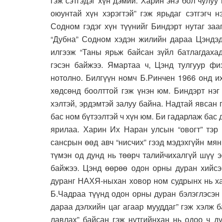
гэж сэтгэдэг хүн дэмий. Харин энэ бол чулуу
оюунтай хүн хэрэгтэй” гэж ярьдаг сэтгэгч 
Содном гэдэг хүн түүнийг Биндэрт нутаг за
“Дубна” Содном хэдэн жилийн дараа Цэндэд
илгээж “Таны ярьж байсан зүйл батлагдахад
гэсэн байжээ. Ямартаа ч, Цэнд тулгуур фи
нотолно. Билгүүн номч Б.Ринчен 1966 онд и
хөдсөнд боолттой гэж үнэн юм. Биндэрт нэг
хэлтэй, эрдэмтэй залуу байна. Надтай явсан
бас ном бүтээлтэй ч хүн юм. Би гадарлаж бас
ярилаа. Харин Их Наран улсын “овогт” тэр 
сансрын өөд авч “нисчих” гээд мэдэхгүйн мян
түмэн од дунд нь төөрч талийчихалгүй шүү 
байжээ. Цэнд өөрөө одон орны дуран хийсэ
дуранг НАХЯ-ныхан ховор ном судрынх нь ха
Б.Чадраа түүнд одон орны дуран бэлэглэсэн
дараа дэлхийн цаг агаар мууддаг” гэж хэлж 
лавлах” байсан гэж нутгийнхан нь одоо ч д