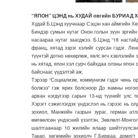
“ЯПОН” ЦЭНД нь ХУДАЙ овгийн БУРИАД Х
Худай Б.Цэнд хуучнаар Сэцэн хан аймгийн Х
Биндэр сумын нутаг Онон голын зүүн эргийн С
на­саа­раа нутаг заагджээ. Б.Цэнд “18 наста
франц, хятад зэрэг хэлийг сурсан гэдэг. Л
түүнтэй дотно нөхөрлөж, хөлс өгч хэвлэ­лийн 
нь хятад, япон хэл сурч байхдаа олзны япон 
байс­­­­наас үүдэлтэй аж.
Тэ­рээр “Социализм, коммунизм гэдэг чинь 
болжээ” гэж ярих болсноор До яамны ногоон
арван нэгдүгээр сарын 13-нд түүнийг улс т
Хэрэгт сэжиглэгдэх үндэслэл нь гэрээс нь олд
зохиол, Манжийн газрын зураг, гер­ман атл
өмгөөлсөн үндэсний үзэлтэн, Зөвлөлт-Монгол
шалтгаанаар 10 жилийн ялаар шийтгүүлсэ
Такао, хөгжмийн зохиолч Г.Бирваа, домогт