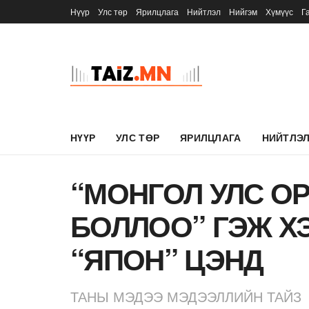
Нүүр
Улс төр
Ярилцлага
Нийтлэл
Нийгэм
Хүмүүс
Г
НҮҮР
УЛС ТӨР
ЯРИЛЦЛАГА
НИЙТЛЭ
“МОНГОЛ УЛС О
БОЛЛОО” ГЭЖ Х
“ЯПОН” ЦЭНД
ТАНЫ МЭДЭЭ МЭДЭЭЛЛИЙН ТАЙЗ