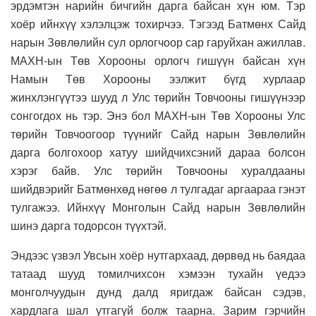
эрдэмтэн нарийн бичгийн дарга байсан хүн юм. Тэр
хоёр ийнхүү хэлэлцэж тохирчээ. Тэгээд Батмөнх Сайд
нарын Зөвлөлийн сул орлогчоор сар гаруйхан ажиллав.
МАХН-ын Төв Хорооны орлогч гишүүн байсан хүн
Намын Төв Хорооны ээлжит бүгд хурлаар
жинхлэнгүүтээ шууд л Улс төрийн Товчооны гишүүнээр
сонгогдох нь тэр. Энэ бол МАХН-ын Төв Хорооны Улс
төрийн Товчоогоор түүнийг Сайд нарын Зөвлөлийн
дарга болгохоор хатуу шийдчихсэний дараа болсон
хэрэг байв. Улс төрийн Товчооны хуралдааны
шийдвэрийг Батмөнхөд нөгөө л тулгадаг аргаараа гэнэт
тулгажээ. Ийнхүү Монголын Сайд нарын Зөвлөлийн
шинэ дарга тодорсон түүхтэй.
Эндээс үзвэл Увсын хоёр нутгархаад, дөрвөд нь баядаа
татаад шууд томилчихсон хэмээн тухайн үедээ
монголчуудын дунд далд яригдаж байсан сэдэв,
хардлага шал утгагүй болж таарна. Зарим гэрчийн