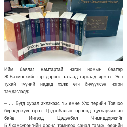
Ийм баялаг намтартай нэгэн номын баатар
Ж.Батмөнхийг тэр дороос татаад гаргаад иржээ. Энэ
тухай түүний надад хэлж өгч бичүүлсэн нэгэн
тэмдэглэлд:
– … Бүгд хурал эхлэхээс 15 өмнө Улс төрийн Товчоо
бүрэлдэхүүнээрээ Цэдэнбалын өрөөнд цугларчихсан
байв. Ингээд Цэдэнбал Чимиддоржийг
Б.Лхамсүрэнгийн оронд томилох санал тавьж, өөрийн