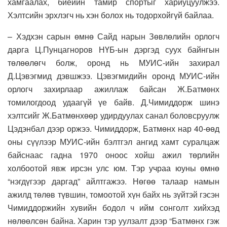
хамгаалах, биеийн тамир спортыг хариуцуулжээ.
Хэлтсийн эрхлэгч нь хэн болох нь тодорхойгүй байлаа.
– Хэдхэн сарын өмнө Сайд нарын Зөвлөлийн орлогч
дарга Ц.Пунцагноров НҮБ-ын дэргэд суух байнгын
төлөөлөгч болж, оронд нь МУИС-ийн захирал
Д.Цэвэгмид дэвшжээ. Цэвэгмидийн оронд МУИС-ийн
орлогч захирлаар ажиллаж байсан Ж.Батмөнх
томилогдоод удаагүй үе байв. Д.Чимиддорж шинэ
хэлтсийг Ж.Батмөнхөөр удирдуулах санал боловсруулж
Цэдэнбал дээр оржээ. Чимиддорж, Батмөнх нар 40-өөд
оны сүүлээр МУИС-ийн бэлтгэл ангид хамт суралцаж
байснаас гадна 1970 оноос хойш ажил төрлийн
холбоотой явж ирсэн улс юм. Тэр учраа юуны өмнө
“нэгдүгээр даргад” айлтгажээ. Нөгөө талаар намын
ажилд төлөв түвшин, томоотой хүн байх нь зүйтэй гэсэн
Чимиддоржийн хувийн бодол ч ийм сонголт хийхэд
нөлөөлсөн байна. Харин тэр уулзалт дээр “Батмөнх гэж