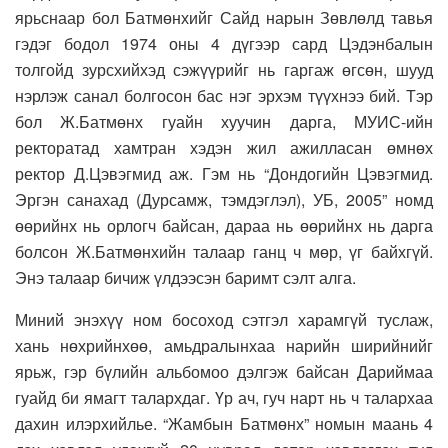
ярьснаар бол Батмөнхийг Сайд нарын Зөвлөлд тавья
гэдэг бодол 1974 оны 4 дүгээр сард Цэдэнбалын
толгойд зурсхийхэд сэжүүрийг нь гаргаж өгсөн, шууд
нэрлэж санал болгосон бас нэг эрхэм түүхнээ бий. Тэр
бол Ж.Батмөнх гуайн хуучин дарга, МУИС-ийн
ректоратад хамтран хэдэн жил ажилласан өмнөх
ректор Д.Цэвэгмид аж. Гэм нь “Дондогийн Цэвэгмид.
Эргэн санахад (Дурсамж, тэмдэглэл), УБ, 2005” номд
өөрийнх нь орлогч байсан, дараа нь өөрийнх нь дарга
болсон Ж.Батмөнхийн талаар ганц ч мөр, үг байхгүй.
Энэ талаар бичиж үлдээсэн баримт сэлт алга.
Миний энэхүү ном босоход сэтгэл харамгүй туслаж,
хань нөхрийнхөө, амьдралынхаа нарийн ширийнийг
ярьж, гэр бүлийн альбомоо дэлгэж байсан Дариймаа
гуайд би ямагт талархдаг. Үр ач, гуч нарт нь ч талархаа
дахин илэрхийлье. “Жамбын Батмөнх” номын маань 4