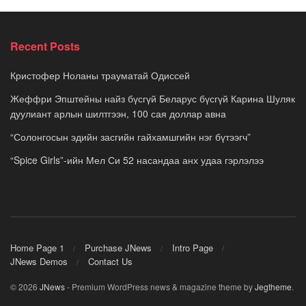
Recent Posts
Кристофер Ноланы трауматай Одиссей
Жеффри Эпштейны найз бүсгүй Беларус бүсгүй Карина Шуляк
дуулиант арлын шилтгээн, 100 сая доллар авна
“Солонгосын эдийн засгийн гайхамшгийн нэг бүтээгч”
“Spice Girls”-ийн Мел Си 52 насандаа анх удаа гэрлэлээ
Home Page 1
Purchase JNews
Intro Page
JNews Demos
Contact Us
© 2026
JNews
- Premium WordPress news & magazine theme by
Jegtheme
.