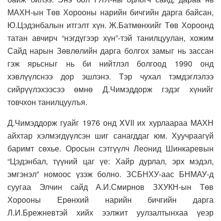
МАХН-ын Төв Хорооны нарийн бичгийн дарга байсан,
Ю.Цэдэнбалын итгэлт хүн. Ж.Батмөнхийг Төв Хороонд
татан авчирч “нэгдүгээр хүн”-тэй танилцуулан, хожим
Сайд нарын Зөвлөлийн дарга болгох замыг нь зассан
гэж ярьсныг нь би нийтлэл болгоод 1990 онд
хэвлүүлснээ дор эшлэнэ. Тэр чухал тэмдэглэлээ
сийрүүлэхээсээ өмнө Д.Чимэддорж гэдэг хүнийг
товчхон танилцуулъя.
Д.Чимэддорж гуайг 1976 онд XVII их хурлаараа МАХН
айхтар хэлмэгдүүлсэн шиг санагддаг юм. Хуучраагүй
баримт сөхье. Оросын сэтгүүлч Леонид Шинкаревын
“Цэдэнбал, түүний цаг үе: Хайр дурлал, эрх мэдэл,
эмгэнэл” номоос үзэж болно. ЗСБНХУ-аас БНМАУ-д
суугаа Элчин сайд А.И.Смирнов ЗХУКН-ын Төв
Хорооны Ерөнхий нарийн бичгийн дарга
Л.И.Брежневтэй хийх ээлжит уулзалтынхаа үеэр