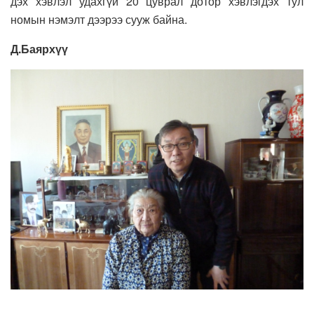
дэх хэвлэл удахгүй 20 цуврал дотор хэвлэгдэх тул
номын нэмэлт дээрээ сууж байна.
Д.Баярхүү