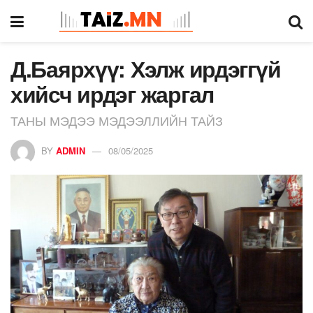
Д.Баярхүү: Хэлж ирдэггүй
хийсч ирдэг жаргал
ТАНЫ МЭДЭЭ МЭДЭЭЛЛИЙН ТАЙЗ
BY
ADMIN
08/05/2025