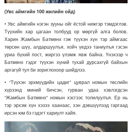
(Увс аймгийн 100 жилийн ойд)
• Увс аймгийн нэгэн зууны ойг ёстой нижгэр тэмдэглэв.
Түүхийн хар цагаан толбууд ор мөргүй алга болов.
Харин Жамбын Батмөнх гэж түүхэн хүн тэр аймгаас
төрсөн шүү, алдаршуулъя, хойч үедээ таниулъя гэсэн
уриа бүхий пост, жиргээ үлэмж явж байна. Үнэхээр ч
Батмөнх гэдэг түүхэн хүний тухай дурсахгүй байхын
аргагүй тул би зориглохоор шийдлээ.
• “Түүхэн эрхмүүдийн цадиг” цуврал номын төслийн
хүрээнд миний бичсэн, гурван удаа хэвлэгдсэн
“Жамбын Батмөнх” номын хэсгээс толилуулъя. Ер нь
тэр эрхэм хүн хэзээ хаанаас, хэн дэвшүүлээд гаргаад
ирсэн юм бэ гэдэгт хариулт хайя.