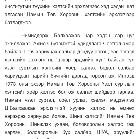
институтын түүхийн хэлтсийн эрхлэгчээс хэд хэдэн шат
алгасан Намын Төв Хорооны хэлтсийн эрхлэгчээр
батлагджээ.
– … Чимиддорж, Балхаажав нар хэдэн сар цуг
ажиллажээ. Ажил ч бүтэмжтэй, удирдлага ч сэтгэл амар
байлаа. Гэвч хариуцах салбар дэндүү өргөн, бас тэгээд
хэлтсийн эрхлэгч нь “цэвэр эрдмийн хүн” байсан тул
үзэл суртлын хэлтсийг хоёр салгах бодол салбар
хариуцсан нарийн бичгийн даргад төрсөн аж. Ингээд
1973 оны эхээр Намын Төв Хорооны Үзэл суртлын
хэлтсийг хоёр хэлтэс болгож салгах шийдвэр гарлаа.
Намын үзэл суртал, соёл урлаг, хэвлэл мэдээллээ
Ц.Балхаажав эрхлэгчтэй хуучин хэлтэс нь өмнөх
нэрээрээ хариуцах болов. Шинэ хэлтсийг Намын Төв
Хорооны Шинжлэх ухаан, боловсролын хэлтэс гэж
нэрлэн, боловсролын бүх салбар, ШУА, эрүүлийг