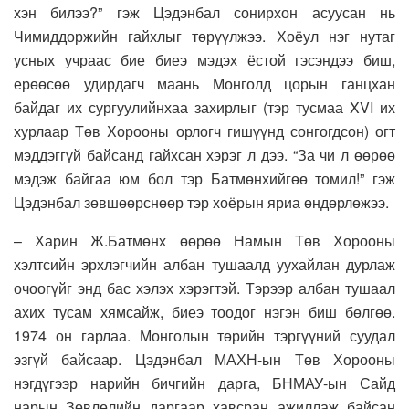
хэн билээ?” гэж Цэдэнбал сонирхон асуусан нь
Чимиддоржийн гайхлыг төрүүлжээ. Хоёул нэг нутаг
усных учраас бие биеэ мэдэх ёстой гэсэндээ биш,
ерөөсөө удирдагч маань Монголд цорын ганцхан
байдаг их сургуулийнхаа захирлыг (тэр тусмаа XVI их
хурлаар Төв Хорооны орлогч гишүүнд сонгогдсон) огт
мэддэггүй байсанд гайхсан хэрэг л дээ. “За чи л өөрөө
мэдэж байгаа юм бол тэр Батмөнхийгөө томил!” гэж
Цэдэнбал зөвшөөрснөөр тэр хоёрын яриа өндөрлөжээ.
– Харин Ж.Батмөнх өөрөө Намын Төв Хорооны
хэлтсийн эрхлэгчийн албан тушаалд уухайлан дурлаж
очоогүйг энд бас хэлэх хэрэгтэй. Тэрээр албан тушаал
ахих тусам хямсайж, биеэ тоодог нэгэн биш бөлгөө.
1974 он гарлаа. Монголын төрийн тэргүүний суудал
эзгүй байсаар. Цэдэнбал МАХН-ын Төв Хорооны
нэгдүгээр нарийн бичгийн дарга, БНМАУ-ын Сайд
нарын Зөвлөлийн даргаар хавсран ажиллаж байсан