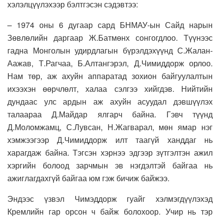
хэлэлцүүлэхээр бэлтгэсэн сэдэвтээ:
– 1974 оны 6 дугаар сард БНМАУ-ын Сайд нарын
Зөвлөлийн даргаар Ж.Батмөнх сонгогдлоо. Түүнээс
гадна Монголын удирдлагын бүрэлдэхүүнд С.Жалан-
Аажав, Т.Рагчаа, Б.Алтангэрэл, Д.Чимиддорж орлоо.
Нам төр, аж ахуйн аппаратад зохион байгуулалтын
ихээхэн өөрчлөлт, халаа сэлгээ хийгдэв. Нийтийн
дундаас улс ардын аж ахуйн асуудал дэвшүүлэх
талаараа Д.Майдар ялгарч байна. Гэвч түүнд
Д.Моломжамц, С.Лувсан, Н.Жагварал, мөн ямар нэг
хэмжээгээр Д.Чимиддорж илт таагүй ханддаг нь
харагдаж байна. Тэгсэн хэрнээ эдгээр зүтгэлтэн ажил
хэргийн болоод зарчмын эв нэгдэлтэй байгаа нь
ажиглагдахгүй байгаа юм гэж бичиж байжээ.
Эндээс үзвэл Чимэддорж гуайг хэлмэгдүүлэхэд
Кремлийн гар орсон ч байж болохоор. Учир нь тэр