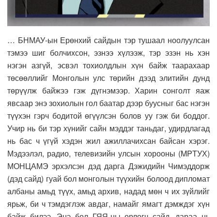
… БНМАУ-ын Ерөнхий сайдын тэр тушаал ноолуулсан
тэмээ шиг болчихсон, эзнээ хүлээж, тэр эзэн нь хэн
нэгэн азгүй, эсвэл тохиолдлын хүн байж таарахаар
төсөөллийг Монголын улс төрийн дээд элитийн дунд
төрүүлж байжээ гэж дүгнэмээр. Харин сонголт яаж
явсаар энэ зохиолын гол баатар дээр буусныг бас нэгэн
түүхэн гэрч бодитой өгүүлсэн болов уу гэж би боддог.
Учир нь би тэр хүнийг сайн мэддэг таньдаг, удирдлагад
нь бас ч үгүй хэдэн жил ажиллачихсан байсан хэрэг.
Мэдээлэл, радио, телевизийн улсын хорооны (MPTУХ)
МОНЦАМЭ эрхэлсэн дэд дарга Дэжидийн Чимэддорж
(дэд сайд) гуай бол монголын түүхийн болоод дипломат
албаны амьд түүх, амьд архив, надад мөн ч их зүйлийг
ярьж, би ч тэмдэглэж авдаг, намайг ямагт дэмждэг хүн
байж билээ. Энэ бол ГЯЯ-ны орлогч сайд, дараа нь