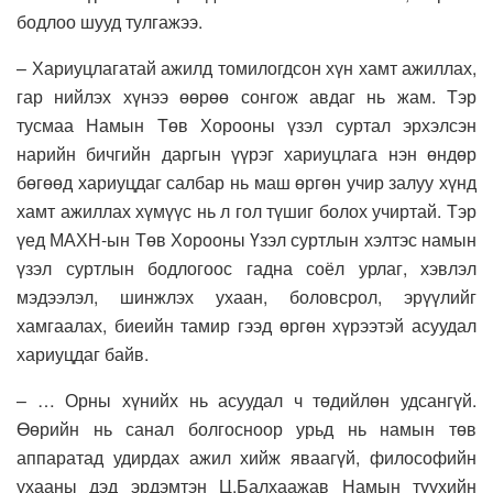
бодлоо шууд тулгажээ.
– Хариуцлагатай ажилд томилогдсон хүн хамт ажиллах,
гар нийлэх хүнээ өөрөө сонгож авдаг нь жам. Тэр
тусмаа Намын Төв Хорооны үзэл суртал эрхэлсэн
нарийн бичгийн даргын үүрэг хариуцлага нэн өндөр
бөгөөд хариуцдаг салбар нь маш өргөн учир залуу хүнд
хамт ажиллах хүмүүс нь л гол түшиг болох учиртай. Тэр
үед МАХН-ын Төв Хорооны Үзэл суртлын хэлтэс намын
үзэл суртлын бодлогоос гадна соёл урлаг, хэвлэл
мэдээлэл, шинжлэх ухаан, боловсрол, эрүүлийг
хамгаалах, биеийн тамир гээд өргөн хүрээтэй асуудал
хариуцдаг байв.
– … Орны хүнийх нь асуудал ч төдийлөн удсангүй.
Өөрийн нь санал болгосноор урьд нь намын төв
аппаратад удирдах ажил хийж яваагүй, философийн
ухааны дэд эрдэмтэн Ц.Балхаажав Намын түүхийн