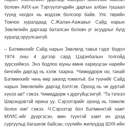
боловч АИХ-ын Тэргүүлэгчдийн даргын албан тушаал
түүнд ногдох нь мэдээж болсоор байв. Улс төрийн
Товчоо хуралдаад С.Жалан-Аажавыг Сайд нарын
Зөвлөлийн даргаар баталсан боловч уг асуудлыг бүгд
хуралд оруулсангүй.
– Батмөнхийг Сайд нарын Зөвлөлд тавья гэдэг бодол
1974 оны 4 дүгээр сард Цэдэнбалын толгойд
зурсхийжээ. Энэ бодлоо юуны өмнө хариуцсан нарийн
бичгийн даргад нь хэлж таарна. “Чимиддорж оо, танай
Батмөнхийг чинь өөр ажилд томилъё. Би түүнийг Сайд
нарын Зөвлөлийн даргад бэлтгэе. Оронд нь чи дуртай
хүнээ ав!” гэжээ. Чимиддорж ч дургүйцсэнгүй. “Та тэгвэл
Ширэндэвтэй ярина уу. Сэрээтэрийг оронд нь томилж
болох юм” гэжээ. Ч.Сэрээтэр бол Батмөнхтэй хамт
МУИС-ийг дүүргэсэн, мөн түүнтэй хамт их дээд
сургуульд багшилж байсан, сүүлийн жилүүдэд ШУА-ийн