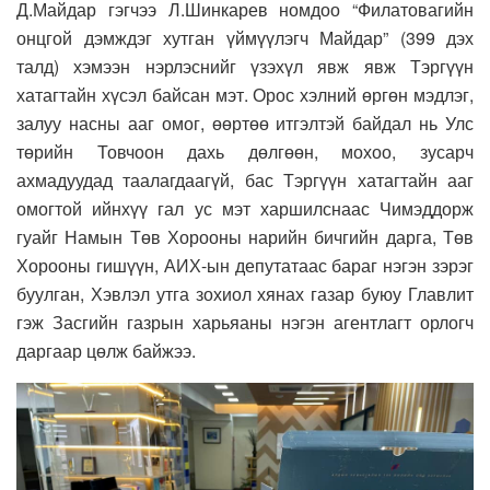
Д.Майдар гэгчээ Л.Шинкарев номдоо “Филатовагийн
онцгой дэмждэг хутган үймүүлэгч Майдар” (399 дэх
талд) хэмээн нэрлэснийг үзэхүл явж явж Тэргүүн
хатагтайн хүсэл байсан мэт. Орос хэлний өргөн мэдлэг,
залуу насны ааг омог, өөртөө итгэлтэй байдал нь Улс
төрийн Товчоон дахь дөлгөөн, мохоо, зусарч
ахмадуудад таалагдаагүй, бас Тэргүүн хатагтайн ааг
омогтой ийнхүү гал ус мэт харшилснаас Чимэддорж
гуайг Намын Төв Хорооны нарийн бичгийн дарга, Төв
Хорооны гишүүн, АИХ-ын депутатаас бараг нэгэн зэрэг
буулган, Хэвлэл утга зохиол хянах газар буюу Главлит
гэж Засгийн газрын харьяаны нэгэн агентлагт орлогч
даргаар цөлж байжээ.