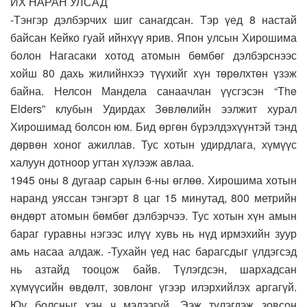
ИХ НАРАН УЛСАД
-Тэнгэр дэлбэрчих шиг санагдсан. Тэр үед 8 настай
байсан Кейко гуай ийнхүү ярив. Япон улсын Хирошима
болон Нагасаки хотод атомын бөмбөг дэлбэрснээс
хойш 80 дахь жилийнхээ түүхийг хүн төрөлхтөн үзэж
байна. Нелсон Мандела санаачлан үүсгэсэн “The
Elders” клубын Удирдах Зөвлөлийн ээлжит хурал
Хирошимад болсон юм. Бид өргөн бүрэлдэхүүнтэй тэнд
дөрвөн хоног ажиллав. Тус хотын удирдлага, хүмүүс
халуун дотноор угтан хүлээж авлаа.
1945 оны 8 дугаар сарын 6-ны өглөө. Хирошима хотын
наранд уяссан тэнгэрт 8 цаг 15 минутад, 800 метрийн
өндөрт атомын бөмбөг дэлбэрчээ. Тус хотын хүн амын
бараг гуравны нэгээс илүү хувь нь нүд ирмэхийн зуур
амь насаа алдаж. -Тухайн үед нас барагсдыг үлдэгсэд
нь азтайд тооцож байв. Түлэгдсэн, шархадсан
хүмүүсийн өвдөлт, зовлонг үгээр илэрхийлэх аргагүй.
Юу болсныг хэн ч мэдээгүй. Ээж түлэгдэж зовсон