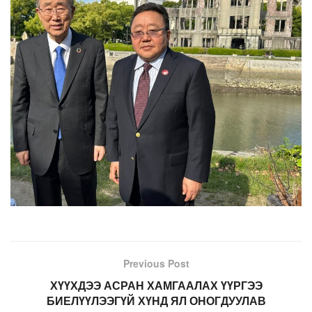
Previous Post
ХҮҮХДЭЭ АСРАН ХАМГААЛАХ ҮҮРГЭЭ
БИЕЛҮҮЛЭЭГҮЙ ХҮНД ЯЛ ОНОГДУУЛАВ