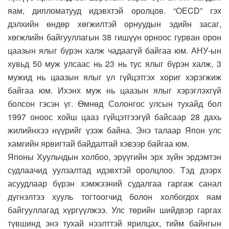
яам, дипломатууд идэвхтэй оролцов. “OECD” гэх
дэлхийн өндөр хөгжилтэй орнуудын эдийн засаг,
хөгжлийн байгууллагын 38 гишүүн орноос гурван орон
цаазын ялыг бүрэн халж чадаагүй байгаа юм. АНУ-ын
хувьд 50 муж улсаас нь 23 нь тус ялыг бүрэн халж, 3
мужид нь цаазын ялыг үл гүйцэтгэх хориг хэрэгжиж
байгаа юм. Ихэнх муж нь цаазын ялыг хэрэглэхгүй
болсон гэсэн үг. Өмнөд Солонгос улсын тухайд бол
1997 оноос хойш цааз гүйцэтгээгүй байсаар 28 дахь
жилийнхээ нүүрийг үзэж байна. Энэ талаар Япон улс
хамгийн ярвигтай байдалтай хэвээр байгаа юм.
Японы Хуульчдын холбоо, эрүүгийн эрх зүйн эрдэмтэн
судлаачид уулзалтад идэвхтэй оролцлоо. Тэд дээрх
асуудлаар бүрэн хэмжээний судалгаа гаргаж санал
дүгнэлтээ хууль тогтоогчид болон холбогдох яам
байгууллагад хүргүүлжээ. Улс төрийн шийдвэр гаргах
түвшинд энэ тухай нээлттэй ярилцах, тийм байнгын