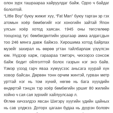
олон зүрх ташраараа хайруулдаг байж. Одоо ч байдаг
бололтой.
“Little Boy” буюу жижиг хүү, “Fat Man” буюу тарган эр гэх
атомын хоёр бөмбөгийг нэг хоногийн зайтай Япон
улсын хоёр хотод хаясан. 1945 оны төгсгөлөөр
тооцоход тус бөмбөгдөлтийн уршгаар амиа алдагсдын
тоо 246 мянга давж байжээ. Хирошима хотод байрлах
музейг захирал нь өөрөө угтан тайлбарлаж үзүүлсэн
юм. Нүдээр харж, гараараа тэмтэрч, чихээрээ сонсож
байж бодит ойлголттой болох газрын нэг энэ байв.
Үзмэр үзээд гарч яваа хүмүүсээс аньсага хуурай хүн
ховор байсан. Дөрвөн тонн орчим жинтэй, гурван метр
урттай нэг нь том хүний, нөгөө нь бага хүүхдийн
өндөртэй тэнцэх тэр хоёр бөмбөгийн уршиг 80 жилийн
хойно ч сая сая зүрхийг хайлуулсаар л.
Өглөө хичээлдээ явсан Шигэрү хүүгийн үдийн цайных
нь сав үлджээ. Доторх цагаан будаа нь дүүрэн боловч