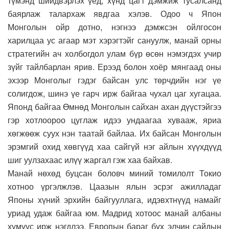
түмэнд шийдвэрлэх үед, хүнд цагт дэмжиж тусалсанд
баярлаж талархаж явдгаа хэлэв. Одоо ч Япон
Монголын ойр дотно, нэгнээ дэмжсэн ойлгосон
харилцаа ус агаар мэт хэрэгтэйг сануулж, манай орны
стратегийн ач холбогдол улам бүр өсөн нэмэгдэх учир
зүйг тайлбарлан ярив. Ерээд болон хоёр мянгаад оны
эхээр Монголыг гэдэг байсан улс төрчдийн нэг үе
солигдож, шинэ үе гарч ирж байгаа чухал цаг хугацаа.
Японд байгаа Өмнөд Монголын сайхан ахан дүүстэйгээ
гэр хотлоороо цуглаж идээ ундаагаа хувааж, яриа
хөгжөөж суух нэн таатай байлаа. Их байсан Монголын
эрэмгий охид хөвгүүд хаа сайгүй нэг айлын хүүхдүүд
шиг уулзахаас илүү жаргал гэж хаа байхав.
Манай нөхөд буцсан боловч миний томилолт Токио
хотноо үргэлжлэв. Цаазын ялын эсрэг ажилладаг
Японы хүний эрхийн байгууллага, идэвхтнүүд намайг
уриад удаж байгаа юм. Мадрид хотоос манай албаны
хүмүүс ирж нэгдлээ. Европын бараг бүх элчин сайдын