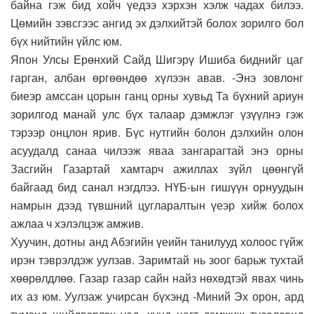
байна гэж бид хойч үедээ хэрхэн хэлж чадах билээ.
Цөмийн зэвсгээс ангид эх дэлхийтэй болох зорилго бол
бүх нийтийн үйлс юм.
Япон Улсы Ерөнхий Сайд Шигэрү Ишиба биднийг цаг
гарган, албан өргөөндөө хүлээн авав. -Энэ зовлонг
биеэр амссан цорын ганц орны хувьд Та бүхний ариун
зорилгод манай улс бүх талаар дэмжлэг үзүүлнэ гэж
тэрээр онцлон ярив. Бүс нутгийн болон дэлхийн олон
асуудалд санаа чилээж яваа зангарагтай энэ орны
Засгийн Газартай хамтарч ажиллах зүйл цөөнгүй
байгаад бид санал нэгдлээ. НҮБ-ын гишүүн орнуудын
намрын дээд түвшний цугларалтын үеэр хийж болох
ажлаа ч хэлэлцэж амжив.
Хуучин, дотны анд Абэгийн үеийн танилууд холоос гүйж
ирэн тэврэлдэж уулзав. Заримтай нь зоог барьж тухтай
хөөрөлдлөө. Газар газар сайн найз нөхөдтэй явах чинь
их аз юм. Уулзаж учирсан бүхэнд -Миний Эх орон, ард