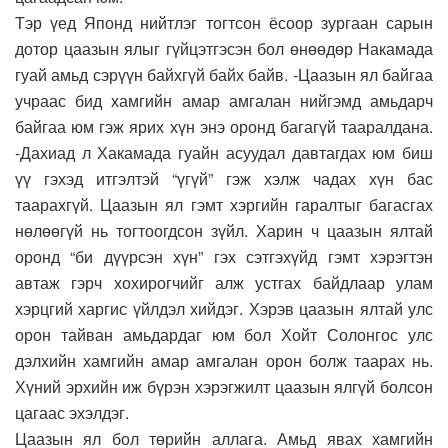
Тэр үед Японд нийтлэг тогтсон ёсоор зургаан сарын
дотор цаазын ялыг гүйцэтгэсэн бол өнөөдөр Накамада
гуай амьд сэрүүн байхгүй байх байв. -Цаазын ял байгаа
учраас бид хамгийн амар амгалан нийгэмд амьдарч
байгаа юм гэж ярих хүн энэ оронд багагүй тааралдана.
-Дахиад л Хакамада гуайн асуудал давтагдах юм биш
үү гэхэд итгэлтэй “үгүй” гэж хэлж чадах хүн бас
таарахгүй. Цаазын ял гэмт хэргийн гаралтыг багасгах
нөлөөгүй нь тогтоогдсон зүйл. Харин ч цаазын ялтай
оронд “би дүүрсэн хүн” гэх сэтгэхүйд гэмт хэрэгтэн
автаж гэрч хохирогчийг алж устгах байдлаар улам
хэрцгий харгис үйлдэл хийдэг. Хэрэв цаазын ялтай улс
орон тайван амьдардаг юм бол Хойт Солонгос улс
дэлхийн хамгийн амар амгалан орон болж таарах нь.
Хүний эрхийн иж бүрэн хэрэгжилт цаазын ялгүй болсон
цагаас эхэлдэг.
Цаазын ял бол төрийн аллага. Амьд явах хамгийн