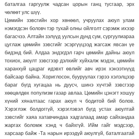
баталгаа гаргуулж чадсан цорын ганц тусгаар, эрх
чөлөөт улс шүү.
Цөмийн зэвсгийн хор хөнөөл, учруулах аюул улам
нэмэгдсэн боловч тэр тухай олны ойлголт сэрэмж ихээр
багасчээ. Алтайн зэлүүд уулсын дунд сум, сургуулиараа
цуглаж цөмийн зэвсгийг эсэргүүцээд жагсаж явсан үе
бидэнд бий. Алдаа эндэгдэл гарч цөмийн дайны аюул
тохиох, аюулт зэвсгээр дэлхийг хуйхалж мэдэх, цөмийн
харанхуй цацраг идэвхт өвлийг авч ирэх хэнээтнүүд
байсаар байна. Хориглосон, бууруулах гэрээ хэлэлцээр
бараг бүгд хугацаа нь дуусч, шинэ хүчтэй зэвсгээр
хөөцөлдөх популизм газар авлаа. Цөмийн цэнэгт хошуу
хүний хяналтаас гарах аюул ч бодитой бий болов.
Хэрэглэж болдоггүй, хэрэглэвэл бүгд устах аюултай
зэвсгийг хаяа хатавчиндаа хадгалаад амар сайхандаа
жаргах боломж хэнд ч байхгүй. Ийм гайг мэдсээр,
харсаар байж -Та нарын ирээдүй аюулгүй, баталгаатай