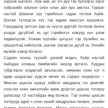
харалж шатжээ. Ээж аав, ах эгч дүү гэр бүлээрээ зэрэг
сүйрэхийн зовлонг олон олон айл өрх амсчээ. Гурван
настай Шиничи хүү гэрийнхээ гадаа тоглож байж.
Шатаж түлэгдсэн хүү тэр өдрөө амьсгал хураажээ.
Гашуудалд автсан аав нь хүүгээ дуртай тоглоом болох
унадаг дугуйтай нь цуг гэрийнхээ хажууд нүх ухаж
хөдөөлүүлж. Хожим хүүгийн цогцсыг гэр бүлийнх нь
оршуулгад нийлүүлж, шатаж зэвэрсэн дугуй нь Энхийн
музейн үзмэр болжээ.
Садако охины түүхийг дэлхий мэднэ. Хоёр настай
байхдаа атомын бөмбөгийн аюулд өртжээ. Хурдан
гүйдгээрээ алдартай авъяаслаг, хөөрхөн охин нэг л
өдөр цацрагаас үүдсэн өвчин нь сэдэрч хүндэрчээ. –
Мянган цаасан шувуу хийвэл амьдарна гэх домгийг
сонссон охин эмнэлгийн өрөө дүүртэл цаасан тогоруу
урласаар 12 настайдаа өөд болжээ. Тэр охины цаасан
тогорууд одоо ч олон хүний амьдралын төлөөх, энхийн
төлөөх билэгдэл болсоор. Мянга мянгаараа цаасан