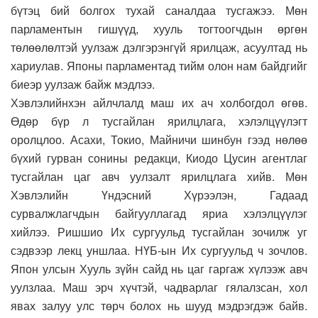
бүтэц бий болгох тухай саналдаа тусгажээ. Мөн
парламентын гишүүд, хууль тогтоогчдын өргөн
төлөөлөлтэй уулзаж дэлгэрэнгүй ярилцаж, асуултад нь
хариулав. Японы парламентад тийм олон нам байдгийг
биеэр уулзаж байж мэдлээ.
Хэвлэлийнхэн айлчлалд маш их ач холбогдол өгөв.
Өдөр бүр л тусгайлан ярилцлага, хэлэлцүүлэгт
оролцлоо. Асахи, Токио, Майничи шинбун гээд нөлөө
бүхий гурван сонины редакци, Киодо Цусин агентлаг
тусгайлан цаг авч уулзалт ярилцлага хийв. Мөн
Хэвлэлийн Үндэсний Хүрээлэн, Гадаад
сурвалжлагчдын байгууллагад яриа хэлэлцүүлэг
хийлээ. Ришшио Их сургуульд тусгайлан зочилж уг
сэдвээр лекц уншлаа. НҮБ-ын Их сургуульд ч зочлов.
Япон улсын Хууль зүйн сайд нь цаг гаргаж хүлээж авч
уулзлаа. Маш эрч хүчтэй, чадварлаг гялалзсан, хол
явах залуу улс төрч болох нь шууд мэдрэгдэж байв.