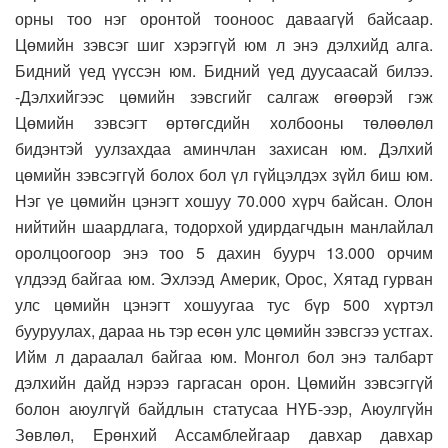
орны тоо нэг оронтой тооноос даваагүй байсаар.
Цөмийн зэвсэг шиг хэрэггүй юм л энэ дэлхийд алга.
Бидний үед үүссэн юм. Бидний үед дуусаасай билээ.
-Дэлхийгээс цөмийн зэвсгийг салгаж өгөөрэй гэж
Цөмийн зэвсэгт өртөгсдийн холбооны төлөөлөл
бидэнтэй уулзахдаа аминчлан захисан юм. Дэлхий
цөмийн зэвсэггүй болох бол үл гүйцэлдэх зүйл биш юм.
Нэг үе цөмийн цэнэгт хошуу 70.000 хүрч байсан. Олон
нийтийн шаардлага, тодорхой удирдагчдын манлайлал
оролцоогоор энэ тоо 5 дахин буурч 13.000 орчим
үлдээд байгаа юм. Эхлээд Америк, Орос, Хятад гурван
улс цөмийн цэнэгт хошуугаа тус бүр 500 хүртэл
бууруулах, дараа нь тэр есөн улс цөмийн зэвсгээ устгах.
Ийм л дараалал байгаа юм. Монгол бол энэ талбарт
дэлхийн дайд нэрээ гаргасан орон. Цөмийн зэвсэггүй
болон аюулгүй байдлын статусаа НҮБ-ээр, Аюулгүйн
Зөвлөл, Ерөнхий Ассамблейгаар давхар давхар