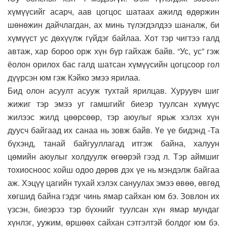
хүмүүсийг асарч, аав цогцос шатаах ажилд өдөржин
шөнөжин дайчлагдан, ах минь түлэгдэлдээ шаналж, би
хүмүүст ус дөхүүлж гүйдэг байлаа. Хот тэр чигтээ галд
автаж, хар бороо орж хүн бүр гайхаж байв. “Ус, ус” гэж
ёолон орилох бас галд шатсан хүмүүсийн цогцсоор гол
дүүрсэн юм гэж Кэйко эмээ ярилаа.
Бид олон асуулт асууж тухтай ярилцав. Хуруувч шиг
жижиг тэр эмээ уг гамшгийг биеэр туулсан хүмүүс
жилээс жилд цөөрсөөр, тэр аюулыг ярьж хэлэх хүн
дуусч байгаад их санаа нь зовж байв. Үе үе бидэнд -Та
бүхэнд, танай байгууллагад итгэж байна, халуун
цөмийн аюулыг холдуулж өгөөрэй гээд л. Тэр аймшиг
тохиосноос хойш одоо дөрөв дэх үе нь мэндэлж байгаа
аж. Хэцүү цагийн тухай хэлэх сануулах эмээ өвөө, өвгөд
хөгшид байна гэдэг чинь ямар сайхан юм бэ. Зовлон их
үзсэн, биеэрээ тэр бүхнийг туулсан хүн ямар мундаг
хүнлэг, уужим, өршөөх сайхан сэтгэлтэй болдог юм бэ.