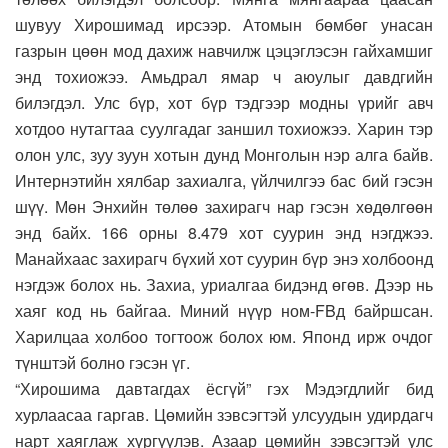
шувуу Хирошимад ирсээр. Атомын бөмбөг унасан
газрын цөөн мод дахиж навчилж цэцэглэсэн гайхамшиг
энд тохиожээ. Амьдрал ямар ч аюулыг давдгийн
билэгдэл. Улс бүр, хот бүр тэдгээр модны үрийг авч
хотдоо нутагтаа суулгадаг заншил тохиожээ. Харин тэр
олон улс, зуу зуун хотын дунд Монголын нэр алга байв.
Интернэтийн хялбар захиалга, үйлчилгээ бас бий гэсэн
шүү. Мөн Энхийн төлөө захирагч нар гэсэн хөдөлгөөн
энд байх. 166 орны 8.479 хот суурин энд нэгджээ.
Манайхаас захирагч бүхий хот суурин бүр энэ холбоонд
нэгдэж болох нь. Захиа, уриалгаа бидэнд өгөв. Дээр нь
хаяг код нь байгаа. Миний нүүр ном-FBд байршсан.
Харилцаа холбоо тогтоож болох юм. Японд ирж очдог
түнштэй болно гэсэн үг.
“Хирошима давтагдах ёсгүй” гэх Мэдэгдлийг бид
хурлаасаа гаргав. Цөмийн зэвсэгтэй улсуудын удирдагч
нарт хаяглаж хүргүүлэв. Азаар цөмийн зэвсэгтэй улс