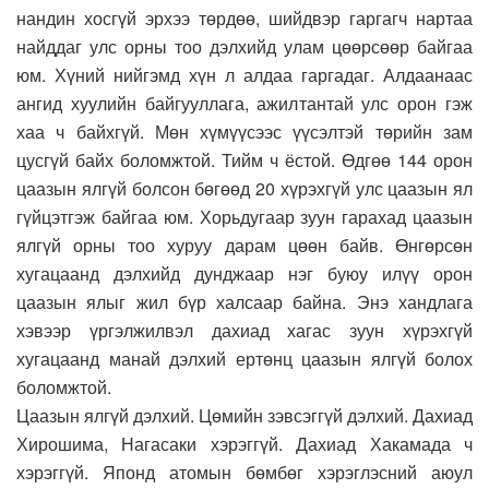
нандин хосгүй эрхээ төрдөө, шийдвэр гаргагч нартаа
найддаг улс орны тоо дэлхийд улам цөөрсөөр байгаа
юм. Хүний нийгэмд хүн л алдаа гаргадаг. Алдаанаас
ангид хуулийн байгууллага, ажилтантай улс орон гэж
хаа ч байхгүй. Мөн хүмүүсээс үүсэлтэй төрийн зам
цусгүй байх боломжтой. Тийм ч ёстой. Өдгөө 144 орон
цаазын ялгүй болсон бөгөөд 20 хүрэхгүй улс цаазын ял
гүйцэтгэж байгаа юм. Хорьдугаар зуун гарахад цаазын
ялгүй орны тоо хуруу дарам цөөн байв. Өнгөрсөн
хугацаанд дэлхийд дунджаар нэг буюу илүү орон
цаазын ялыг жил бүр халсаар байна. Энэ хандлага
хэвээр үргэлжилвэл дахиад хагас зуун хүрэхгүй
хугацаанд манай дэлхий ертөнц цаазын ялгүй болох
боломжтой.
Цаазын ялгүй дэлхий. Цөмийн зэвсэггүй дэлхий. Дахиад
Хирошима, Нагасаки хэрэггүй. Дахиад Хакамада ч
хэрэггүй. Японд атомын бөмбөг хэрэглэсний аюул