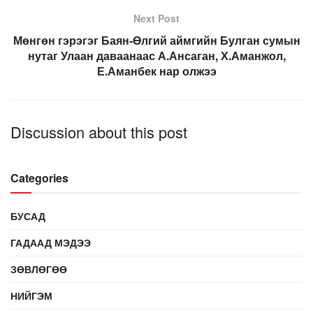
Next Post
Мөнгөн гэрэгэг Баян-Өлгий аймгийн Булган сумын
нутаг Улаан даваанаас А.Ансаган, Х.Аманжол,
Е.Аманбек нар олжээ
Discussion about this post
Categories
БУСАД
ГАДААД МЭДЭЭ
ЗӨВЛӨГӨӨ
НИЙГЭМ