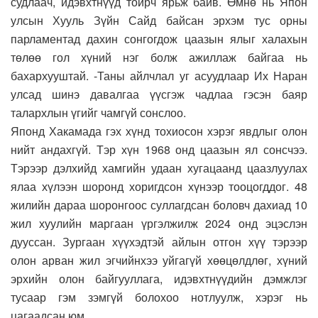
судлаач, идэвхтнүүд тойрч ярьж байв. Өмнө нь Япон
улсын Хууль Зүйн Сайд байсан эрхэм тус орны
парламентад дахин сонгогдож цаазын ялыг халахын
төлөө гол хүний нэг болж ажиллаж байгаа нь
бахархууштай. -Таны айлчлал уг асуудлаар Их Наран
улсад шинэ давалгаа үүсгэж чадлаа гэсэн баяр
талархлын үгийг чамгүй сонслоо.
Японд Хакамада гэх хүнд тохиосон хэрэг явдлыг олон
нийт андахгүй. Тэр хүн 1968 онд цаазын ял сонсчээ.
Тэрээр дэлхийд хамгийн удаан хугацаанд цаазлуулах
ялаа хүлээн шоронд хоригдсон хүнээр тооцогддог. 48
жилийн дараа шоронгоос суллагдсан боловч дахиад 10
жил хуулийн маргаан үргэлжилж 2024 онд эцэслэн
дууссан. Зургаан хүүхэдтэй айлын отгон хүү тэрээр
олон арван жил эгчийнхээ уйгагүй хөөцөлдлөг, хүний
эрхийн олон байгууллага, идэвхтнүүдийн дэмжлэг
тусаар гэм зэмгүй болохоо нотлуулж, хэрэг нь
цагаадсан юм.