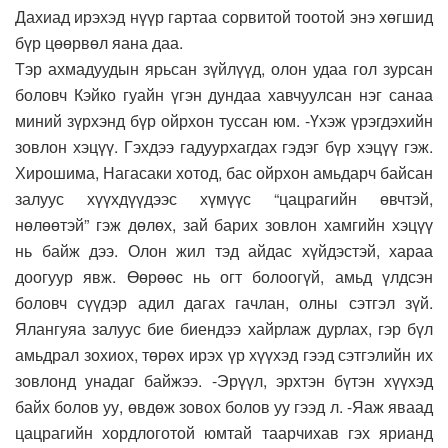
Дахиад ирэхэд нүүр гартаа сорвитой тоотой энэ хөгшид
бүр цөөрвөл яана даа.
Тэр ахмадуудын ярьсан зүйлүүд, олон удаа гол зурсан
боловч Кэйко гуайн үгэн дундаа хавчуулсан нэг санаа
миний зүрхэнд бүр ойрхон туссан юм. -Үхэж үрэгдэхийн
зовлон хэцүү. Гэхдээ гадуурхагдах гэдэг бүр хэцүү гэж.
Хирошима, Нагасаки хотод, бас ойрхон амьдарч байсан
залуус хүүхдүүдээс хүмүүс “цацрагийн өвчтэй,
нөлөөтэй” гэж дөлөх, зай барих зовлон хамгийн хэцүү
нь байж дээ. Олон жил тэд айдас хүйдэстэй, хараа
доогуур явж. Өөрөөс нь огт болоогүй, амьд үлдсэн
боловч сүүдэр адил дагах гачлан, олны сэтгэл зүй.
Ялангуяа залуус бие биендээ хайрлаж дурлах, гэр бүл
амьдрал зохиох, төрөх ирэх үр хүүхэд гээд сэтгэлийн их
зовлонд унадаг байжээ. -Эрүүл, эрхтэн бүтэн хүүхэд
байх болов уу, өвдөж зовох болов уу гээд л. -Яаж яваад
цацрагийн хордлоготой юмтай таарчихав гэх ярианд