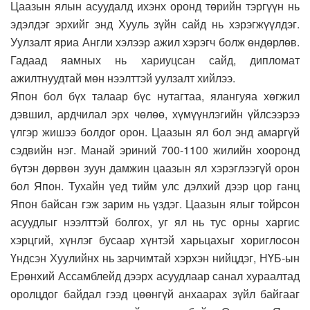
Цаазын ялын асуудалд ихэнх оронд төрийн тэргүүн нь
эдэлдэг эрхийг энд Хууль зүйн сайд нь хэрэгжүүлдэг.
Уулзалт яриа Англи хэлээр ажил хэрэгч болж өндөрлөв.
Гадаад яамных нь хариуцсан сайд, дипломат
ажилтнуудтай мөн нээлттэй уулзалт хийлээ.
Япон бол бүх талаар бүс нутагтаа, ялангуяа хөгжил
дэвшил, ардчилал эрх чөлөө, хүмүүнлэгийн үйлсээрээ
үлгэр жишээ болдог орон. Цаазын ял бол энд амаргүй
сэдвийн нэг. Манай эриний 700-1100 жилийн хооронд
бүтэн дөрвөн зуун дамжин цаазын ял хэрэглээгүй орон
бол Япон. Тухайн үед тийм улс дэлхий дээр цор ганц
Япон байсан гэж зарим нь үздэг. Цаазын ялыг тойрсон
асуудлыг нээлттэй болгох, уг ял нь тус орны харгис
хэрцгий, хүнлэг бусаар хүнтэй харьцахыг хориглосон
Үндсэн Хуулийнх нь зарчимтай хэрхэн нийцдэг, НҮБ-ын
Ерөнхий Ассамблейд дээрх асуудлаар санал хураалтад
оролцдог байдал гээд цөөнгүй анхаарах зүйл байгааг