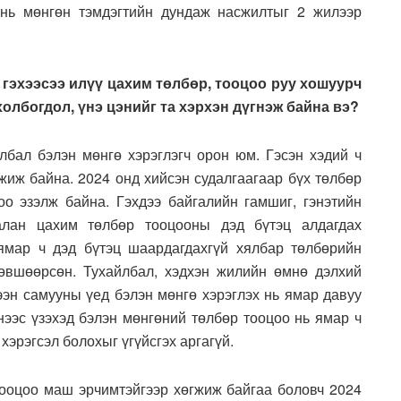
 нь мөнгөн тэмдэгтийн дундаж насжилтыг 2 жилээр
 гэхээсээ илүү цахим төлбөр, тооцоо руу хошуурч
холбогдол, үнэ цэнийг та хэрхэн дүгнэж байна вэ?
лбал бэлэн мөнгө хэрэглэгч орон юм. Гэсэн хэдий ч
жиж байна. 2024 онд хийсэн судалгаагаар бүх төлбөр
о эзэлж байна. Гэхдээ байгалийн гамшиг, гэнэтийн
алан цахим төлбөр тооцооны дэд бүтэц алдагдах
ямар ч дэд бүтэц шаардагдахгүй хялбар төлбөрийн
зөвшөөрсөн. Тухайлбал, хэдхэн жилийн өмнө дэлхий
ээн самууны үед бэлэн мөнгө хэрэглэх нь ямар давуу
нээс үзэхэд бэлэн мөнгөний төлбөр тооцоо нь ямар ч
хэрэгсэл болохыг үгүйсгэх аргагүй.
ооцоо маш эрчимтэйгээр хөгжиж байгаа боловч 2024