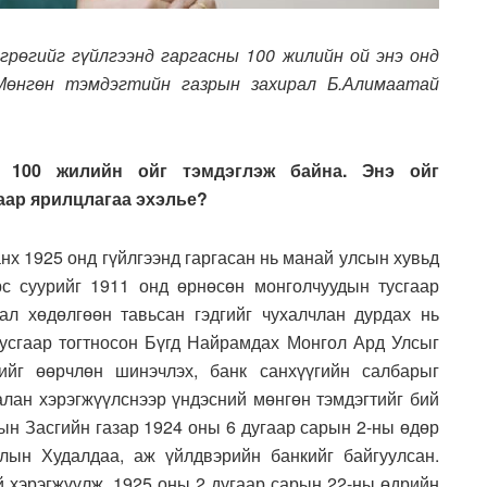
рөгийг гүйлгээнд гаргасны 100 жилийн ой энэ онд
Мөнгөн тэмдэгтийн газрын захирал Б.Алимаатай
й 100 жилийн ойг тэмдэглэж байна. Энэ ойг
лаар ярилцлагаа эхэлье?
анх 1925 онд гүйлгээнд гаргасан нь манай улсын хувьд
рс суурийг 1911 онд өрнөсөн монголчуудын тусгаар
гал хөдөлгөөн тавьсан гэдгийг чухалчлан дурдах нь
тусгаар тогтносон Бүгд Найрамдах Монгол Ард Улсыг
ийг өөрчлөн шинэчлэх, банк санхүүгийн салбарыг
алан хэрэгжүүлснээр үндэсний мөнгөн тэмдэгтийг бий
дын Засгийн газар 1924 оны 6 дугаар сарын 2-ны өдөр
лын Худалдаа, аж үйлдвэрийн банкийг байгуулсан.
й хэрэгжүүлж, 1925 оны 2 дугаар сарын 22-ны өдрийн