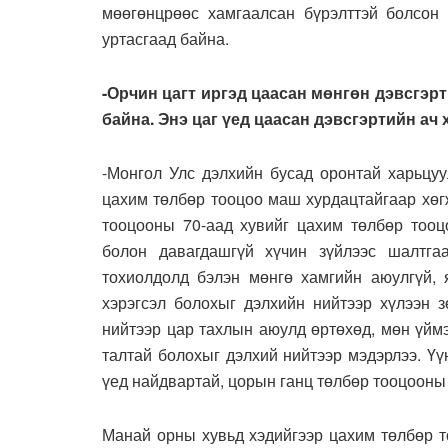
мөөгөнцрөөс хамгаалсан бүрэлттэй болсон
уртасгаад байна.
-Орчин цагт иргэд цаасан мөнгөн дэвсгэрт
байна. Энэ цаг үед цаасан дэвсгэртийн ач 
-Монгол Улс дэлхийн бусад оронтай харьцуу
цахим төлбөр тооцоо маш хурдацтайгаар хөг
тооцооны 70-аад хувийг цахим төлбөр тооцо
болон давагдашгүй хүчин зүйлээс шалтга
тохиолдолд бэлэн мөнгө хамгийн аюулгүй, 
хэрэгсэл болохыг дэлхийн нийтээр хүлээн 
нийтээр цар тахлын аюулд өртөхөд, мөн үйм
талтай болохыг дэлхий нийтээр мэдэрлээ. Үү
үед найдвартай, цорын ганц төлбөр тооцооны 
Манай орны хувьд хэдийгээр цахим төлбөр т