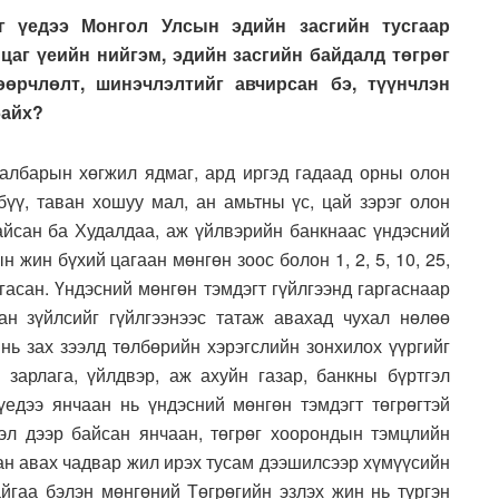
аг үедээ Монгол Улсын эдийн засгийн тусгаар
 цаг үеийн нийгэм, эдийн засгийн байдалд төгрөг
өөрчлөлт, шинэчлэлтийг авчирсан бэ, түүнчлэн
байх?
салбарын хөгжил ядмаг, ард иргэд гадаад орны олон
бүү, таван хошуу мал, ан амьтны үс, цай зэрэг олон
йсан ба Худалдаа, аж үйлвэрийн банкнаас үндэсний
 жин бүхий цагаан мөнгөн зоос болон 1, 2, 5, 10, 25,
ргасан. Үндэсний мөнгөн тэмдэгт гүйлгээнд гаргаснаар
ан зүйлсийг гүйлгээнээс татаж авахад чухал нөлөө
 нь зах зээлд төлбөрийн хэрэгслийн зонхилох үүргийг
 зарлага, үйлдвэр, аж ахуйн газар, банкны бүртгэл
үедээ янчаан нь үндэсний мөнгөн тэмдэгт төгрөгтэй
зээл дээр байсан янчаан, төгрөг хоорондын тэмцлийн
ан авах чадвар жил ирэх тусам дээшилсээр хүмүүсийн
байгаа бэлэн мөнгөний Төгрөгийн эзлэх жин нь түргэн