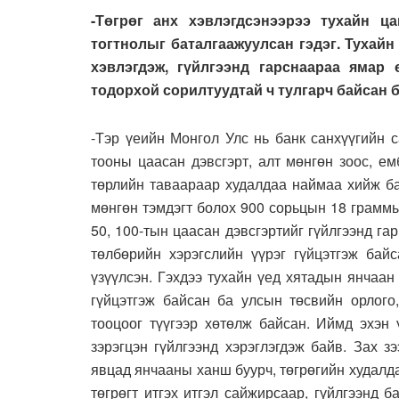
-Төгрөг анх хэвлэгдсэнээрээ тухайн ц
тогтнолыг баталгаажуулсан гэдэг. Тухайн
хэвлэгдэж, гүйлгээнд гарснаараа ямар 
тодорхой сорилтуудтай ч тулгарч байсан 
-Тэр үеийн Монгол Улс нь банк санхүүгийн 
тооны цаасан дэвсгэрт, алт мөнгөн зоос, ем
төрлийн таваараар худалдаа наймаа хийж ба
мөнгөн тэмдэгт болох 900 сорьцын 18 граммын
50, 100-тын цаасан дэвсгэртийг гүйлгээнд га
төлбөрийн хэрэгслийн үүрэг гүйцэтгэж байс
үзүүлсэн. Гэхдээ тухайн үед хятадын янчаан
гүйцэтгэж байсан ба улсын төсвийн орлого,
тооцоог түүгээр хөтөлж байсан. Иймд эхэн 
зэрэгцэн гүйлгээнд хэрэглэгдэж байв. Зах 
явцад янчааны ханш буурч, төгрөгийн худалд
төгрөгт итгэх итгэл сайжирсаар, гүйлгээнд 