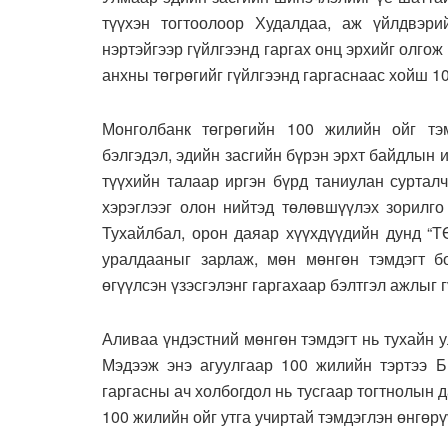
түүхэн тогтоолоор Худалдаа, аж үйлдвэри
нэртэйгээр гүйлгээнд гаргах онц эрхийг олго
анхны төгрөгийг гүйлгээнд гаргаснаас хойш 1
Монголбанк төгрөгийн 100 жилийн ойг тэ
бэлгэдэл, эдийн засгийн бүрэн эрхт байдлын 
түүхийн талаар иргэн бүрд таниулан сурталч
хэрэглээг олон нийтэд төлөвшүүлэх зорилго
Тухайлбал, орон даяар хүүхдүүдийн дунд “Т
уралдааныг зарлаж, мөн мөнгөн тэмдэгт б
өгүүлсэн үзэсгэлэнг гаргахаар бэлтгэл ажлыг 
Аливаа үндэстний мөнгөн тэмдэгт нь тухайн у
Мэдээж энэ агуулгаар 100 жилийн тэртээ Б
гаргасны ач холбогдол нь тусгаар тогтнолын д
100 жилийн ойг утга учиртай тэмдэглэн өнгөрү