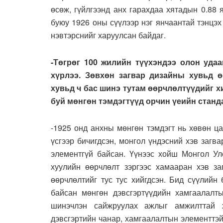
өсөж, гүйлгээнд анх гарахдаа хятадын 0.88 
буюу 1926 оны сүүлээр нэг янчаантай тэнцэх
нэвтэрснийг харуулсан байдаг.
-Төгрөг 100 жилийн түүхэндээ олон уда
хүрлээ. Зөвхөн загвар дизайны хувьд 
хувьд ч бас шинэ тутам өөрчлөлтүүдийг х
буй мөнгөн тэмдэгтүүд орчин үеийн станд
-1925 онд анхны мөнгөн тэмдэгт нь хөвөн ца
үсгээр бичигдсэн, монгол үндэсний хэв загв
элементгүй байсан. Үүнээс хойш Монгол Ул
хуулийн өөрчлөлт зэргээс хамааран хэв за
өөрчлөлтийг тус тус хийгдсэн. Бид сүүлийн
байсан мөнгөн дэвсгэртүүдийн хамгаалалт
шинэчлэн сайжруулах ажлыг амжилттай х
дэвсгэртийн чанар, хамгаалалтын элементтэй