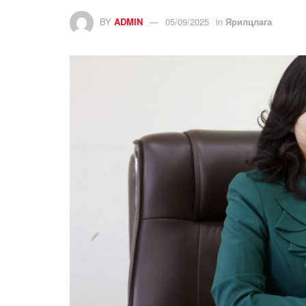
BY
ADMIN
05/09/2025
in
Ярилцлага