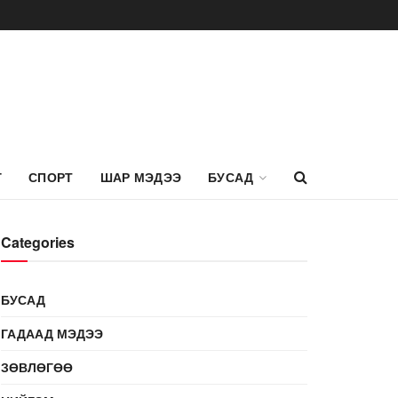
Г
СПОРТ
ШАР МЭДЭЭ
БУСАД
Categories
БУСАД
ГАДААД МЭДЭЭ
ЗӨВЛӨГӨӨ