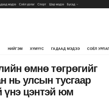
адаад мэдээ
Соёл урлаг
Спорт
Шар мэдээ
Бусад
Л
НИЙГЭМ
ХҮМҮҮС
ГАДААД МЭДЭЭ
СОЁЛ УРЛА
лийн өмнө төгрөгийг
ан нь улсын тусгаар
 үнэ цэнтэй юм