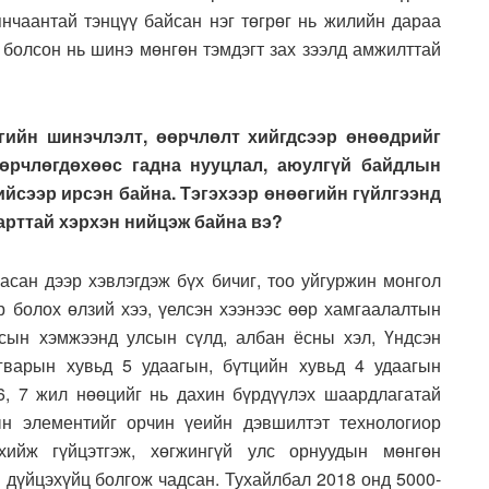
янчаантай тэнцүү байсан нэг төгрөг нь жилийн дараа
 болсон нь шинэ мөнгөн тэмдэгт зах зээлд амжилттай
агийн шинэчлэлт, өөрчлөлт хийгдсээр өнөөдрийг
өөрчлөгдөхөөс гадна нууцлал, аюулгүй байдлын
ийсээр ирсэн байна. Тэгэхээр өнөөгийн гүйлгээнд
арттай хэрхэн нийцэж байна вэ?
асан дээр хэвлэгдэж бүх бичиг, тоо уйгуржин монгол
ар болох өлзий хээ, үелсэн хээнээс өөр хамгаалалтын
сын хэмжээнд улсын сүлд, албан ёсны хэл, Үндсэн
гварын хувьд 5 удаагын, бүтцийн хувьд 4 удаагын
 6, 7 жил нөөцийг нь дахин бүрдүүлэх шаардлагатай
ын элементийг орчин үеийн дэвшилтэт технологиор
ийж гүйцэтгэж, хөгжингүй улс орнуудын мөнгөн
 дүйцэхүйц болгож чадсан. Тухайлбал 2018 онд 5000-