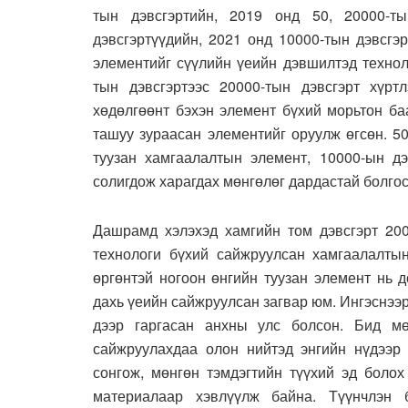
тын дэвсгэртийн, 2019 онд 50, 20000-ты
дэвсгэртүүдийн, 2021 онд 10000-тын дэвсгэ
элементийг сүүлийн үеийн дэвшилтэд технол
тын дэвсгэртээс 20000-тын дэвсгэрт хүрт
хөдөлгөөнт бэхэн элемент бүхий морьтон ба
ташуу зураасан элементийг оруулж өгсөн. 5
туузан хамгаалалтын элемент, 10000-ын д
солигдож харагдах мөнгөлөг дардастай болгос
Дашрамд хэлэхэд хамгийн том дэвсгэрт 200
технологи бүхий сайжруулсан хамгаалалты
өргөнтэй ногоон өнгийн туузан элемент нь 
дахь үеийн сайжруулсан загвар юм. Ингэснээ
дээр гаргасан анхны улс болсон. Бид мө
сайжруулахдаа олон нийтэд энгийн нүдээр 
сонгож, мөнгөн тэмдэгтийн түүхий эд боло
материалаар хэвлүүлж байна. Түүнчлэн 