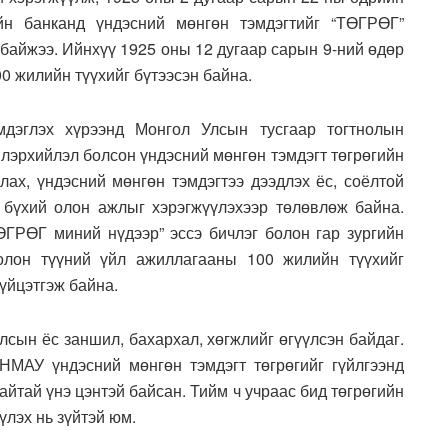
йн банканд үндэсний мөнгөн тэмдэгтийг “ТӨГРӨГ”
ж байжээ. Ийнхүү 1925 оны 12 дугаар сарын 9-ний өдөр
00 жилийн түүхийг бүтээсэн байна.
мдэглэх хүрээнд Монгол Улсын тусгаар тогтнолын
илэрхийлэл болсон үндэсний мөнгөн тэмдэгт төгрөгийн
лах, үндэсний мөнгөн тэмдэгтээ дээдлэх ёс, соёлтой
 бүхий олон ажлыг хэрэгжүүлэхээр төлөвлөж байна.
ӨГРӨГ миний нүдээр” эссэ бичлэг болон гар зургийн
олон түүний үйл ажиллагааны 100 жилийн түүхийг
гүйцэтгэж байна.
лсын ёс заншил, бахархал, хөгжлийг өгүүлсэн байдаг.
НМАУ үндэсний мөнгөн тэмдэгт төгрөгийг гүйлгээнд
айтай үнэ цэнтэй байсан. Тийм ч учраас бид төгрөгийн
үлэх нь зүйтэй юм.