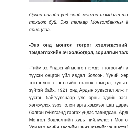
Орчин цагийн үндэсний мөнгөн тэмдэгт төг
тохиож буй. Энэ талаар Монголбанкны 
ярилцлаа.
-Энэ онд монгол төгрөг хэвлэгдсэни
тэмдэглэхийн ач холбогдол, зорилгын та
-Тийм ээ. Үндэсний мөнгөн тэмдэгт төгрөгийг 
түүхэн онцгой үйл явдал болсон. Үүний хө
тогтнолоо сэргээхийн төлөөх тэмцэл, хувьс
зүйтэй байх. 1921 онд Ардын хувьсгал ялж 
үүсгэн байгуулснаар улс орны эдийн засг
хөгжүүлэх зэрэг олон арга хэмжээг шат дара
болгон гүйлгээнд гаргах үндэс тавигдсан. Ар
Монгол Зөвлөлтийн хувь нийлүүлсэн Монго
Улмаар эдийн засгийн шинэчлэлийг үе шатта