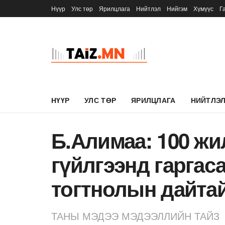
Нүүр
Улс төр
Ярилцлага
Нийтлэл
Нийгэм
Хүмүүс
Г
НҮҮР
УЛС ТӨР
ЯРИЛЦЛАГА
НИЙТЛЭ
Б.Алимаа: 100 жи
гүйлгээнд гаргас
тогтнолын дайтай
ТАНЫ МЭДЭЭ МЭДЭЭЛЛИЙН ТАЙЗ