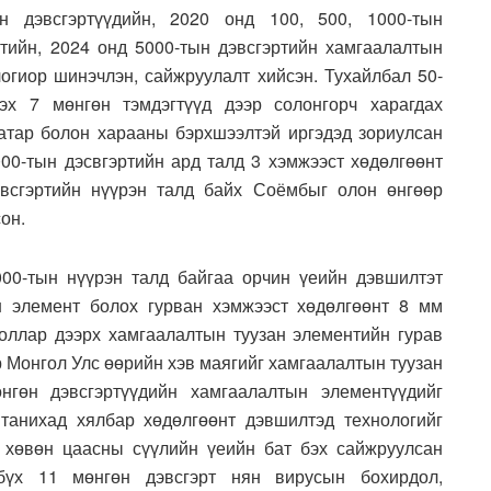
н дэвсгэртүүдийн, 2020 онд 100, 500, 1000-тын
ртийн, 2024 онд 5000-тын дэвсгэртийн хамгаалалтын
огиор шинэчлэн, сайжруулалт хийсэн. Тухайлбал 50-
лэх 7 мөнгөн тэмдэгтүүд дээр солонгорч харагдах
атар болон харааны бэрхшээлтэй иргэдэд зориулсан
000-тын дэсвгэртийн ард талд 3 хэмжээст хөдөлгөөнт
эвсгэртийн нүүрэн талд байх Соёмбыг олон өнгөөр
он.
00-тын нүүрэн талд байгаа орчин үеийн дэвшилтэт
н элемент болох гурван хэмжээст хөдөлгөөнт 8 мм
доллар дээрх хамгаалалтын туузан элементийн гурав
р Монгол Улс өөрийн хэв маягийг хамгаалалтын туузан
нгөн дэвсгэртүүдийн хамгаалалтын элементүүдийг
танихад хялбар хөдөлгөөнт дэвшилтэд технологийг
х хөвөн цаасны сүүлийн үеийн бат бэх сайжруулсан
бүх 11 мөнгөн дэвсгэрт нян вирусын бохирдол,