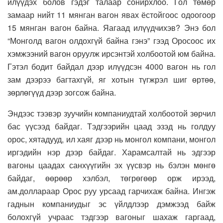
илүүдэх болов гэдэг талаар сонирхлоо. Гол төмөр
замаар нийт 11 мянган вагон явах ёстойгоос одоогоор
15 мянган вагон байна. Яагаад илүүдчихэв? Энэ бол
“Монголд вагон олдохгүй байна гэнэ” гээд Оросоос их
хэмжээний вагон оруулж ирсэнтэй холбоотой юм байна.
Гэтэл бодит байдал дээр илүүдсэн 4000 вагон нь гол
зам дээрээ багтахгүй, яг хотын түгжрэл шиг өртөө,
зөрлөгүүд дээр зогсож байна.
Эндээс тээвэр зуучийн компаниудтай холбоотой зөрчил
бас үүсээд байдаг. Тэдгээрийн цаад эзэд нь голдуу
орос, хятадууд, ил хаяг дээр нь монгол компани, монгол
иргэдийн нэр дээр байдаг. Харамсалтай нь эдгээр
вагоны цаадах санхүүгийн эх үүсвэр нь бэлэн мөнгө
байдаг, өөрөөр хэлбэл, төгрөгөөр орж ирээд,
ам.доллараар Орос руу урсаад гарчихаж байна. Ингэж
гаднын компаниудыг эс үйлдлээр дэмжээд байж
болохгүй учраас тэдгээр вагоныг шахаж гаргаад,