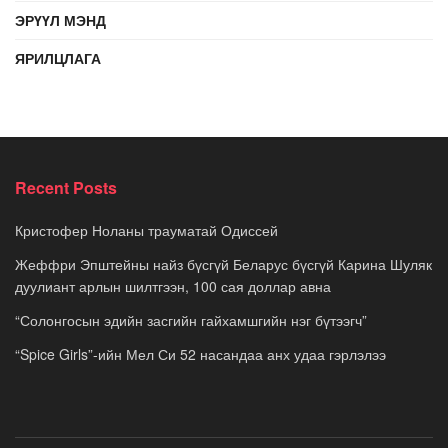
ЭРҮҮЛ МЭНД
ЯРИЛЦЛАГА
Recent Posts
Кристофер Ноланы трауматай Одиссей
Жеффри Эпштейны найз бүсгүй Беларус бүсгүй Карина Шуляк
дуулиант арлын шилтгээн, 100 сая доллар авна
“Солонгосын эдийн засгийн гайхамшгийн нэг бүтээгч”
“Spice Girls”-ийн Мел Си 52 насандаа анх удаа гэрлэлээ