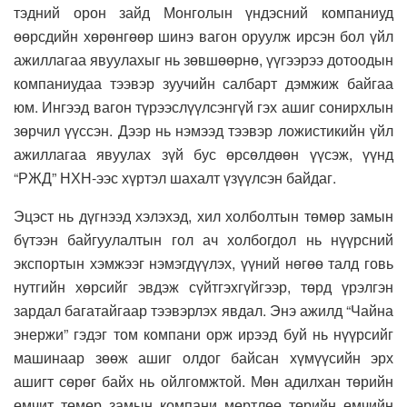
тэдний орон зайд Монголын үндэсний компаниуд
өөрсдийн хөрөнгөөр шинэ вагон оруулж ирсэн бол үйл
ажиллагаа явуулахыг нь зөвшөөрнө, үүгээрээ дотоодын
компаниудаа тээвэр зуучийн салбарт дэмжиж байгаа
юм. Ингээд вагон түрээслүүлсэнгүй гэх ашиг сонирхлын
зөрчил үүссэн. Дээр нь нэмээд тээвэр ложистикийн үйл
ажиллагаа явуулах зүй бус өрсөлдөөн үүсэж, үүнд
“РЖД” НХН-ээс хүртэл шахалт үзүүлсэн байдаг.
Эцэст нь дүгнээд хэлэхэд, хил холболтын төмөр замын
бүтээн байгуулалтын гол ач холбогдол нь нүүрсний
экспортын хэмжээг нэмэгдүүлэх, үүний нөгөө талд говь
нутгийн хөрсийг эвдэж сүйтгэхгүйгээр, төрд үрэлгэн
зардал багатайгаар тээвэрлэх явдал. Энэ ажилд “Чайна
энержи” гэдэг том компани орж ирээд буй нь нүүрсийг
машинаар зөөж ашиг олдог байсан хүмүүсийн эрх
ашигт сөрөг байх нь ойлгомжтой. Мөн адилхан төрийн
өмчит төмөр замын компани мөртлөө төрийн өмчийн