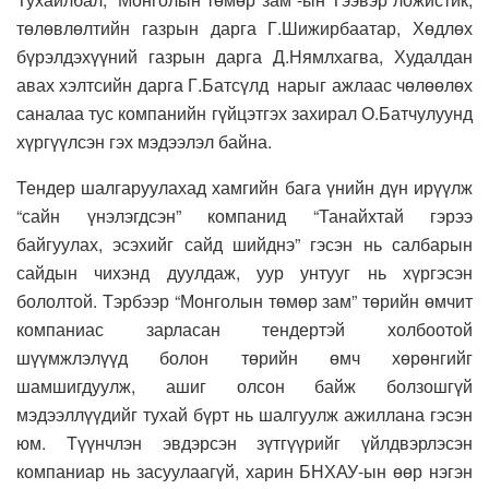
төлөвлөлтийн газрын дарга Г.Шижирбаатар, Хөдлөх
бүрэлдэхүүний газрын дарга Д.Нямлхагва, Худалдан
авах хэлтсийн дарга Г.Батсүлд нарыг ажлаас чөлөөлөх
саналаа тус компанийн гүйцэтгэх захирал О.Батчулуунд
хүргүүлсэн гэх мэдээлэл байна.
Тендер шалгаруулахад хамгийн бага үнийн дүн ирүүлж
“сайн үнэлэгдсэн” компанид “Танайхтай гэрээ
байгуулах, эсэхийг сайд шийднэ” гэсэн нь салбарын
сайдын чихэнд дуулдаж, уур унтууг нь хүргэсэн
бололтой. Тэрбээр “Монголын төмөр зам” төрийн өмчит
компаниас зарласан тендертэй холбоотой
шүүмжлэлүүд болон төрийн өмч хөрөнгийг
шамшигдуулж, ашиг олсон байж болзошгүй
мэдээллүүдийг тухай бүрт нь шалгуулж ажиллана гэсэн
юм. Түүнчлэн эвдэрсэн зүтгүүрийг үйлдвэрлэсэн
компаниар нь засуулаагүй, харин БНХАУ-ын өөр нэгэн