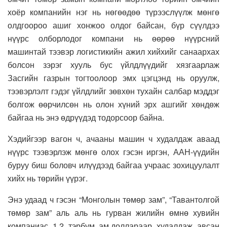
хоёр компанийн нэг нь нөгөөдөө түрээслүүлж мөнгө
олдгоороо ашиг хонжоо олдог байсан, бүр сүүлдээ
нүүрс олборлодог компани нь өөрөө нүүрсний
машинтай тээвэр логистикийн ажил хийхийг санаархах
болсон зэрэг хууль бус үйлдлүүдийг хязгаарлаж
Засгийн газрын тогтоолоор эмх цэгцэнд нь оруулж,
тээвэрлэлт гэдэг үйлдлийг зөвхөн тухайн салбар мэддэг
болгож өөрчилсөн нь олон хүний эрх ашгийг хөндөж
байгаа нь энэ өдрүүдэд тодорсоор байна.
Хэдийгээр вагон ч, ачааны машин ч худалдаж аваад
нүүрс тээвэрлэж мөнгө олох гэсэн иргэн, ААН-үүдийн
буруу биш боловч илүүдээд байгаа учраас зохицуулалт
хийх нь төрийн үүрэг.
Энэ удаад ч гэсэн “Монголын төмөр зам”, “Тавантолгой
төмөр зам” аль аль нь гурван жилийн өмнө хувийн
компаниас 1.2 тэрбум ам.доллараар худалдаж авсан