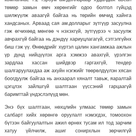
төмөр замын өмч хөрөнгийг одоо болтол гүйцэд
шилжүүлж аваагүй байгаа нь төрийн өмчид хайнга
хандсаных. Арваад сая ам.долларыг зүтгүүр засуулна
гэж өгчихөөд мөнгөө ч нэхэхгүй, зүтгүүрээ ч засуулж
авчрахгүй байгаа нь дэндүү хариуцлагагүй, сэтгэлгүйнх
биш гэж үү. Өнөөдрийг хүртэл цалин хангамжаа ажлын
үр дүнд нийцүүлэх арга хэмжээ авахгүй, үрэлгэн
зардлаа хассан шийдвэр гаргахгүй, тендер
шалгаруулахдаа аж ахуйн нэгжийг төөрөлдүүлэн хясан
боогдуулж байгаа нь анхаарал хяналт тавьж, яаралтай
цэгцлэх зайлшгүй шалтгаан үүссэний гарцаагүй
баримттай үндэслэлүүд мөн.
Энэ бүх шалтгаан, нөхцлийн улмаас төмөр замын
салбарт хийх хөрөнгө оруулалт нэмэгдэх, томоохон
бүтээн байгуулалтын ажил өрнөх тусам ил тод зарчим
хатуу үйлчилж, ашиг сонирхлын зөрчилгүй