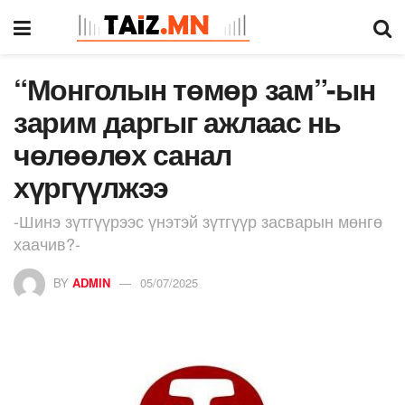
“Монголын төмөр зам”-ын
зарим даргыг ажлаас нь
чөлөөлөх санал
хүргүүлжээ
-Шинэ зүтгүүрээс үнэтэй зүтгүүр засварын мөнгө
хаачив?-
BY
ADMIN
05/07/2025