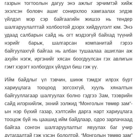
газрын тогтоолын дагуу энэ ажлыг эрчимтэй хийж
эхэлсэн боловч ашиг сонирхлоо хамгаалах элдэв
үйлдэл мэр сэр байгаагийн жишээ нь тендер
шалгаруулалттай холбоотой дээрх хийдүүлэлт юм. Энэ
удаад салбарын сайд нь огт мэдээгүй байхад түүний
нэрийг барьж, шалгарсан компанитай гэрээ
байгуулахгүй байгаа нь албан тушаалаа ашиглан аж
ахуйн нэгж, иргэнийг хясан боогдуулсан гэх авлигын
гэмт хэрэгт холбогдох үйлдэл биш гэж үү.
Ийм байдлыг үл тэвчин, шинж тэмдэг илрэх бүрт
хариуцлага тооцоод зогсохгүй, хууль хяналтын
байгууллагаар шалгуулах болно гэдгээ Зам, тээврийн
сайд илэрхийлж, эхний ээлжид “Монголын төмөр зам”-
ын нэр бүхий газар, хэлтсийн дарга нарт хариуцлага
тооцож буй нь цаашид ийм байдлаар, одоо зарлачхаад
байгаа сонгон шалгаруулалтыг явуулах баг учир
дутагдалтай гэж үзсэн бололтой. “Монголын төмөр зам”