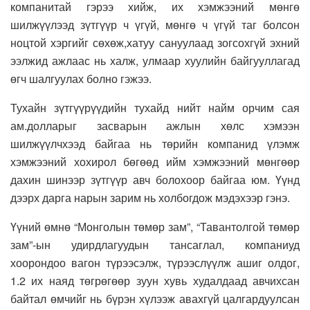
компанитай гэрээ хийж, их хэмжээний мөнгө
шилжүүлээд зүтгүүр ч үгүй, мөнгө ч үгүй таг болсон
ноцтой хэргийг сөхөж,хатуу сануулаад зогсохгүй эхний
ээлжид ажлаас нь халж, улмаар хуулийн байгууллагад
өгч шалгуулах болно гэжээ.
Тухайн зүтгүүрүүдийн тухайд нийт найм орчим сая
ам.долларыг засварын ажлын хөлс хэмээн
шилжүүлчхээд байгаа нь төрийн компанид үлэмж
хэмжээний хохирол бөгөөд ийм хэмжээний мөнгөөр
дахин шинээр зүтгүүр авч болохоор байгаа юм. Үүнд
дээрх дарга нарын зарим нь холбогдож мэдэхээр гэнэ.
Үүний өмнө “Монголын төмөр зам”, “Тавантолгой төмөр
зам”-ын удирдлагуудын тансаглал, компаниуд
хоорондоо вагон түрээсэлж, түрээслүүлж ашиг олдог,
1.2 их наяд төгрөгөөр зуун хувь худалдаад авчихсан
байтал өмчийг нь бүрэн хүлээж авахгүй цалгардуулсан