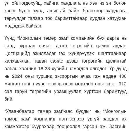
үл ойлгогдохуйц, хайнга хандлага нь хэн нэгэн болон
хэсэг бүлэг хүнд ашигтай байж болохоор хардлага
төрүүлдэг талаар тоо баримттайгаар дурдан хатуухан
мэдэгдэж байсан.
Үүнд “Монголын төмөр зам” компанийн бүх дарга нь
сард зургаан саяас дээш төгрөгийн цалин авдаг.
Цогтцэцийд ажилладаг гэх “хүндрүүлэх” шалтгаанаар
халхавчлан, таван саяас дээш төгрөгийн цалинтай
албан хаагчид 18-23 хувийн нэмэгдэл олгодог. Үр дүнд
нь 2024 оны туршид экспортын ачаа гэж ердөө 430
мянган тонн нүүрс тээвэрлэсэн мөртлөө оны эцэст 912
сая гаруй төгрөгийн урамшуулал хүртсэн баримтууд
бий.
“Улаанбаатар төмөр зам”-аас бусдыг нь “Монголын
төмөр зам” компанид нэгтгэснээр үргүй зардал их
хэмжээгээр буурахаар тооцоолол гарсан аж. Засгийн