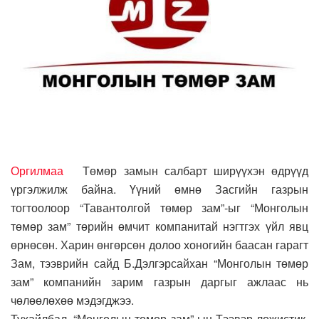
Оргилмаа
Төмөр замын салбарт ширүүхэн өдрүүд
үргэлжилж байна. Үүний өмнө Засгийн газрын
тогтоолоор “Тавантолгой төмөр зам”-ыг “Монголын
төмөр зам” төрийн өмчит компанитай нэгтгэх үйл явц
өрнөсөн. Харин өнгөрсөн долоо хоногийн баасан гарагт
Зам, тээврийн сайд Б.Дэлгэрсайхан “Монголын төмөр
зам” компанийн зарим газрын даргыг ажлаас нь
чөлөөлөхөө мэдэгджээ.
Тухайлбал, “Монголын төмөр зам”-ын Тээвэр ложистик,