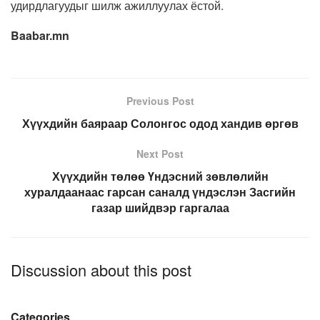
удирдлагуудыг шилж ажиллуулах ёстой.
Baabar.mn
Previous Post
Хүүхдийн баяраар Солонгос одод хандив өргөв
Next Post
Хүүхдийн төлөө Үндэсний зөвлөлийн
хуралдаанаас гарсан саналд үндэслэн Засгийн
газар шийдвэр гаргалаа
Discussion about this post
Categories