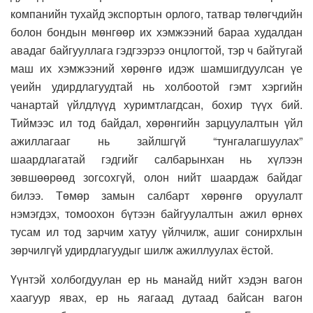
компанийн тухайд экспортын орлого, татвар төлөгчдийн
болон бондын мөнгөөр их хэмжээний бараа худалдан
авадаг байгууллага гэдгээрээ онцлогтой, тэр ч байтугай
маш их хэмжээний хөрөнгө идэж шамшигдуулсан үе
үеийн удирдлагуудтай нь холбоотой гэмт хэргийн
чанартай үйлдлүүд хуримтлагдсан, бохир түүх бий.
Тиймээс ил тод байдал, хөрөнгийн зарцуулалтын үйл
ажиллагааг нь зайлшгүй “тунгалагшуулах”
шаардлагатай гэдгийг салбарынхан нь хүлээн
зөвшөөрөөд зогсохгүй, олон нийт шаардаж байдаг
билээ. Төмөр замын салбарт хөрөнгө оруулалт
нэмэгдэх, томоохон бүтээн байгуулалтын ажил өрнөх
тусам ил тод зарчим хатуу үйлчилж, ашиг сонирхлын
зөрчилгүй удирдлагуудыг шилж ажиллуулах ёстой.
Үүнтэй холбогдуулан ер нь манайд нийт хэдэн вагон
хаагуур явах, ер нь яагаад дутаад байсан вагон