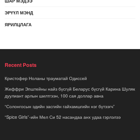
ШАР МЭДЭЭ
ЭРҮҮЛ МЭНД
ЯРИЛЦЛАГА
Recent Posts
Кристофер Ноланы трауматай Одиссей
Жеффри Эпштейны найз бүсгүй Беларус бүсгүй Карина Шуляк
дуулиант арлын шилтгээн, 100 сая доллар авна
“Солонгосын эдийн засгийн гайхамшгийн нэг бүтээгч”
“Spice Girls”-ийн Мел Си 52 насандаа анх удаа гэрлэлээ