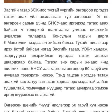
Засгийн газар УОК-иос тусгай үүргийн онгоцоор иргэдээ
татаж авах үйл ажиллагааг түр зогсоосон. Уг нь
өнгөрсөн сарын 25-нд БНСУ-аас иргэдээд татаж авах
байсан ч тодорхой шалтгааны улмаас нислэгийг
цуцалсан талаараа Консулын газрын дарга
Л.Мөнхтүшиг мэдээлэл хийсэн билээ. Тухайн нислэгээр
ирэх ёстой байсан иргэд Засгийн газар, УОК-т хандаж,
эсэргүүцлээ илэрхийлэн иргэдээ татаж авахыг
шаардсаар байгаа. Тэгвэл энэ сарын 6-наас 7-нд
шилжих шөнө БНСУ-аас каргоны онгоцоор 50 гаруй хүн
нууцаар тээвэрлэн иржээ. Тэнд гацсан иргэдээ татаж
авахгүй гэж хатуу загнасан хэрнээ эрх мэдэлтэй албан
тушаалтай, томчуудыг нууцаар татаж авчирлаа хэмээн
иргэд шүүмжлэх нь аргагүй.
Өнгөрсөн шөнийн “нууц” нислэгээр 50 гаруй хүн ирсэн
гэх баттай мэдээлэл байна. Тэдний дунд дипломат