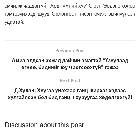
эмчилж чаддаггүй. “Ард түмний хүү” Оюун-Эрдэнэ хөлөө
гэмтээчихээд шууд Солонгост нисэн очиж эмчлүүлсэн
удаатай.
Previous Post
Амиа алдсан ахмад дайчин эмэгтэй “Үзүүлээд
өгнөө, биднийг юу ч зогсоохгүй” гэжээ
Next Post
Д.Хулан: Хүүгээ үнэхээр ганц ширхэг хадаас
хулгайлсан бол бид ганц ч хуруугаа хөдөлгөхгүй!
Discussion about this post