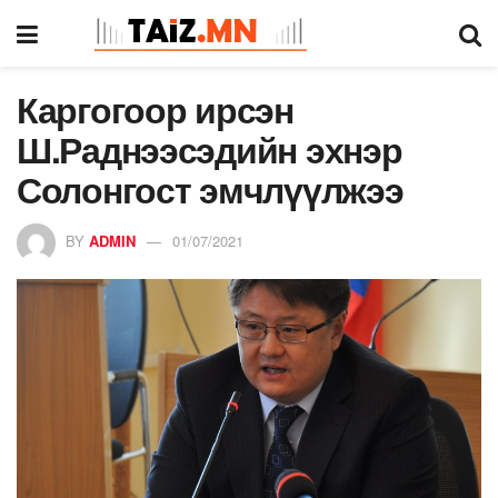
Каргогоор ирсэн
Ш.Раднээсэдийн эхнэр
Солонгост эмчлүүлжээ
BY
ADMIN
01/07/2021