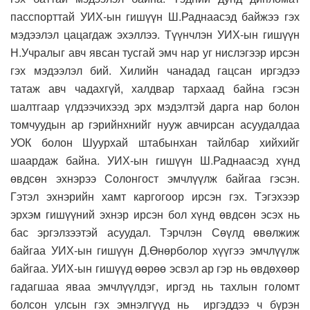
пасспорттай УИХ-ын гишүүн Ш.Раднаасэд байжээ гэх
мэдээлэл цацагдаж эхэллээ. Түүнчлэн УИХ-ын гишүүн
Н.Учралыг авч явсан тусгай эмч нар уг нислэгээр ирсэн
гэх мэдээлэл бий. Хилийн чанадад гацсан иргэдээ
татаж авч чадахгүй, халдвар тархаад байна гэсэн
шалтгаар үлдээчихээд эрх мэдэлтэй дарга нар болон
томчуудын ар гэрийнхнийг нууж авчирсан асуудалдаа
УОК болон Шуурхай штабынхан тайлбар хийхийг
шаардаж байна. УИХ-ын гишүүн Ш.Раднаасэд хүнд
өвдсөн эхнэрээ Солонгост эмчлүүлж байгаа гэсэн.
Гэтэл эхнэрийн хамт каргогоор ирсэн гэх. Тэгэхээр
эрхэм гишүүний эхнэр ирсэн бол хүнд өвдсөн эсэх нь
бас эргэлзээтэй асуудал. Тэрчлэн Сөүлд өвөлжиж
байгаа УИХ-ын гишүүн Д.Өнөрболор хүүгээ эмчлүүлж
байгаа. УИХ-ын гишүүд өөрөө эсвэл ар гэр нь өвдөхөөр
гадагшаа яваа эмчлүүлдэг, иргэд нь тахлын голомт
болсон улсын гэх эмнэлгүүд нь иргэддээ ч бүрэн