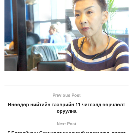
Previous Post
Өнөөдөр нийтийн тээврийн 11 чиглэлд өөрчлөлт
оруулна
Next Post
Г.Батсайхан: Стандарт яндангүй мотоцикл, спорт