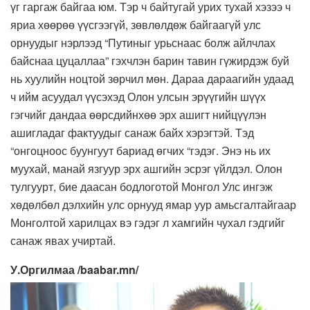
үг гаргаж байгаа юм. Тэр ч байтугай урих тухай хэзээ ч
яриа хөөрөө үүсгээгүй, зөвлөлдөж байгаагүй улс
орнуудыг нэрлээд “Путиныг урьснаас болж айлчлах
байснаа цуцаллаа” гэхчлэн барин тавин гүжирдэж буй
нь хуулийн ноцтой зөрчил мөн. Дараа дараагийн удаад
ч ийм асуудал үүсэхэд Олон улсын эрүүгийн шүүх
гэгчийг дандаа өөрсдийнхөө эрх ашигт нийцүүлэн
ашигладаг фактуудыг санаж байх хэрэгтэй. Тэд
“онгоцноос буунгуут бариад өгчих “гэдэг. Энэ нь их
муухай, манай язгуур эрх ашгийн эсрэг үйлдэл. Олон
тулгуурт, бие даасан бодлоготой Монгол Улс ингэж
хөдөлбөл дэлхийн улс орнууд ямар уур амьсгалтайгаар
Монголтой харилцах вэ гэдэг л хамгийн чухал гэдгийг
санаж явах учиртай.
У.Оргилмаа /baabar.mn/