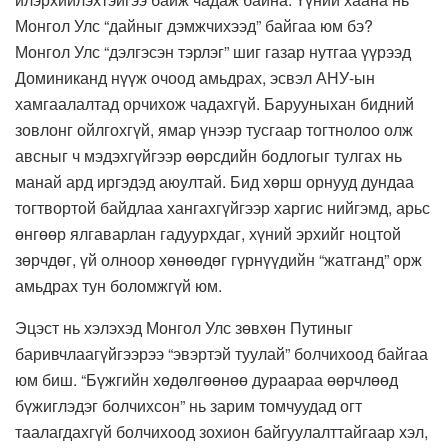
Монгол Улс “дайныг дэмжчихээд” байгаа юм бэ?
Монгол Улс “дэлгэсэн тэрлэг” шиг газар нутгаа үүрээд
Доминиканд нүүж очоод амьдрах, эсвэл АНУ-ын
хамгаалалтад орчихож чадахгүй. Барууныхан бидний
зовлонг ойлгохгүй, ямар үнээр тусгаар тогтнолоо олж
авсныг ч мэдэхгүйгээр өөрсдийн бодлогыг тулгах нь
манай ард иргэдэд аюултай. Бид хөрш орнууд дундаа
тогтвортой байдлаа хангахгүйгээр харгис нийгэмд, арьс
өнгөөр ялгаварлан гадуурхдаг, хүний эрхийг ноцтой
зөрчдөг, үй олноор хөнөөдөг гүрнүүдийн “жатганд” орж
амьдрах тун боломжгүй юм.
Эцэст нь хэлэхэд Монгол Улс зөвхөн Путиныг
баривчлаагүйгээрээ “эвэртэй туулай” болчихоод байгаа
юм биш. “Бүжгийн хөдөлгөөнөө дураараа өөрчлөөд
бүжиглэдэг болчихсон” нь зарим томчуудад огт
таалагдахгүй болчихоод зохион байгуулалттайгаар хэл,