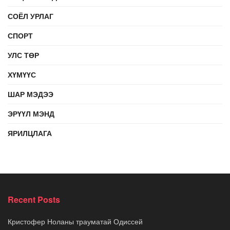
СОЁЛ УРЛАГ
СПОРТ
УЛС ТӨР
ХҮМҮҮС
ШАР МЭДЭЭ
ЭРҮҮЛ МЭНД
ЯРИЛЦЛАГА
Recent Posts
Кристофер Ноланы трауматай Одиссей