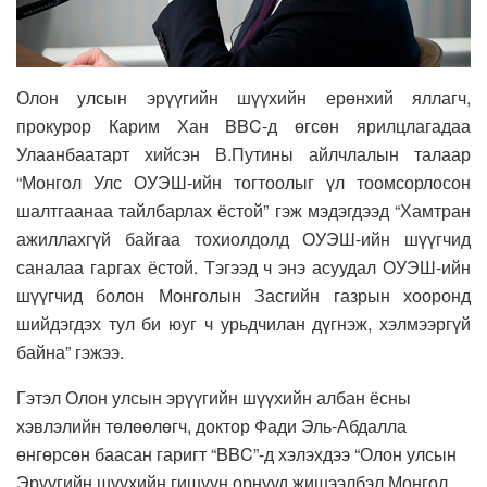
Олон улсын эрүүгийн шүүхийн ерөнхий яллагч,
прокурор Карим Хан BBC-д өгсөн ярилцлагадаа
Улаанбаатарт хийсэн В.Путины айлчлалын талаар
“Монгол Улс ОУЭШ-ийн тогтоолыг үл тоомсорлосон
шалтгаанаа тайлбарлах ёстой” гэж мэдэгдээд “Хамтран
ажиллахгүй байгаа тохиолдолд ОУЭШ-ийн шүүгчид
саналаа гаргах ёстой. Тэгээд ч энэ асуудал ОУЭШ-ийн
шүүгчид болон Монголын Засгийн газрын хооронд
шийдэгдэх тул би юуг ч урьдчилан дүгнэж, хэлмээргүй
байна” гэжээ.
Гэтэл Олон улсын эрүүгийн шүүхийн албан ёсны
хэвлэлийн төлөөлөгч, доктор Фади Эль-Абдалла
өнгөрсөн баасан гаригт “BBC”-д хэлэхдээ “Олон улсын
Эрүүгийн шүүхийн гишүүн орнууд жишээлбэл Монгол