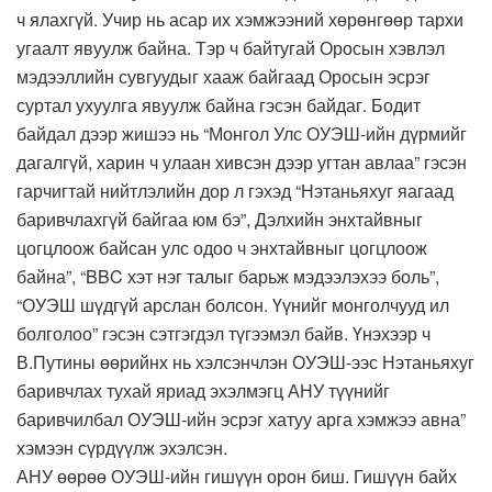
ч ялахгүй. Учир нь асар их хэмжээний хөрөнгөөр тархи
угаалт явуулж байна. Тэр ч байтугай Оросын хэвлэл
мэдээллийн сувгуудыг хааж байгаад Оросын эсрэг
суртал ухуулга явуулж байна гэсэн байдаг. Бодит
байдал дээр жишээ нь “Монгол Улс ОУЭШ-ийн дүрмийг
дагалгүй, харин ч улаан хивсэн дээр угтан авлаа” гэсэн
гарчигтай нийтлэлийн дор л гэхэд “Нэтаньяхуг яагаад
баривчлахгүй байгаа юм бэ”, Дэлхийн энхтайвныг
цогцлоож байсан улс одоо ч энхтайвныг цогцлоож
байна”, “BBC хэт нэг талыг барьж мэдээлэхээ боль”,
“ОУЭШ шүдгүй арслан болсон. Үүнийг монголчууд ил
болголоо” гэсэн сэтгэгдэл түгээмэл байв. Үнэхээр ч
В.Путины өөрийнх нь хэлсэнчлэн ОУЭШ-ээс Нэтаньяхуг
баривчлах тухай яриад эхэлмэгц АНУ түүнийг
баривчилбал ОУЭШ-ийн эсрэг хатуу арга хэмжээ авна”
хэмээн сүрдүүлж эхэлсэн.
АНУ өөрөө ОУЭШ-ийн гишүүн орон биш. Гишүүн байх