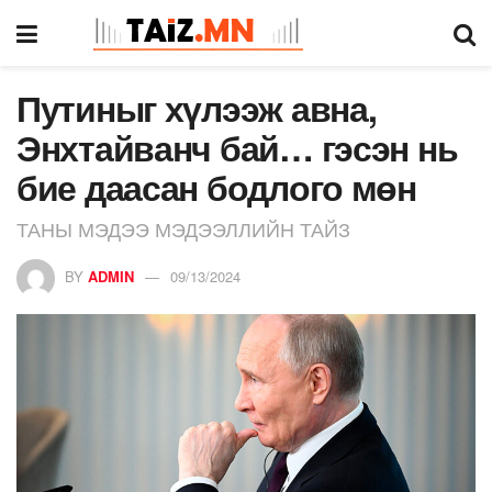
Путиныг хүлээж авна,
Энхтайванч бай… гэсэн нь
бие даасан бодлого мөн
ТАНЫ МЭДЭЭ МЭДЭЭЛЛИЙН ТАЙЗ
BY
ADMIN
09/13/2024