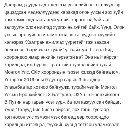
Дашрамд дурдахад хэвлэл мэдээллийн хэрэгслүүдээр
цацагдсан мэдээллүүдээс харахад олон улсын эрх зүйн
хэм хэмжээнд заагаагүй үгсийг хэрэглээд байгааг
залруулж олон нийтэд хүргэх нь зүйтэй байх. Үүнд, Олон
улсын эрх зүйн хэм хэмжээнд энэ асуудлыг хуулийн
хэлээрээ “Хамтран ажиллах үүрэгтэй” гэж заасан
болохоос “баривчлах тухай” үг байхгүй. Тэгвэл бид
хоорондоо ямар энхийн гэрээтэй вэ? Энэ нь Найрсаг
харилцаа, иж бүрэн стратегийн түншлэлийн тухай
Монгол Улс, ОХУ хоорондын гэрээг хэлээд байгаа юм.
Уг гэрээг 2019 оны 9 дүгээр сарын 3-ны өдөр
Улаанбаатар хотноо байгуулж, тухайн үеийн Монгол
Улсын Ерөнхийлөгч Х.Баттулга, ОХУ-ын Ерөнхийлөгч
В.Путин нар гарын үсэг зурж баталгаажуулсан байдаг.
Үүнд “Талууд бие биеэ найрсаг, эрх тэгш, тусгаар
тогтносон улс хэмээн үзэх бөгөөд өөр хоорондоо
харилцан итгэлцэл, түүхийн хувьд тогтсон уламжлалт