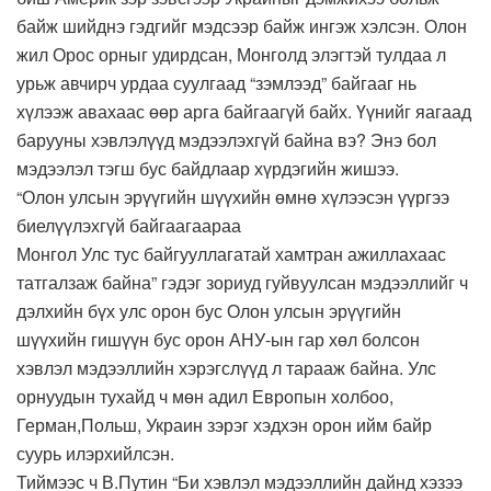
байж шийднэ гэдгийг мэдсээр байж ингэж хэлсэн. Олон
жил Орос орныг удирдсан, Монголд элэгтэй тулдаа л
урьж авчирч урдаа суулгаад “зэмлээд” байгааг нь
хүлээж авахаас өөр арга байгаагүй байх. Үүнийг яагаад
барууны хэвлэлүүд мэдээлэхгүй байна вэ? Энэ бол
мэдээлэл тэгш бус байдлаар хүрдэгийн жишээ.
“Олон улсын эрүүгийн шүүхийн өмнө хүлээсэн үүргээ
биелүүлэхгүй байгаагаараа
Монгол Улс тус байгууллагатай хамтран ажиллахаас
татгалзаж байна” гэдэг зориуд гуйвуулсан мэдээллийг ч
дэлхийн бүх улс орон бус Олон улсын эрүүгийн
шүүхийн гишүүн бус орон АНУ-ын гар хөл болсон
хэвлэл мэдээллийн хэрэгслүүд л тарааж байна. Улс
орнуудын тухайд ч мөн адил Европын холбоо,
Герман,Польш, Украин зэрэг хэдхэн орон ийм байр
суурь илэрхийлсэн.
Тиймээс ч В.Путин “Би хэвлэл мэдээллийн дайнд хэзээ