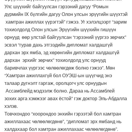
Улс шүүхийг байгуулсан гэрээний дагуу “Ромын
дүрмийн IX бүлгийн дагуу Олон улсын эрүүгийн шүүхтэй
хамтран ажиллах үүрэгтэй” гэжээ. Уг хэлэлцээрт “зарим
тохиолдолд Олон улсын Эрүүгийн шүүхийн гишүүн
орнууд өөр улстай байгуулсан “гэрээний үүргээ зөрчих”
эсвэл “гурав дахь этгээдийн дипломат халдашгүй
дархан эрх ямба, эд хөрөнгийн дипломат халдашгүй
дархан эрхийг зөрчих” тохиолдолд улс орнууд
баривчлах үүргээс чөлөөлөгдөж болно гэжээ”. Мөн
“Хамтран ажиллахгүй бол ОУЭШ-ын шүүгчид энэ
талаар дүгнэлт гаргаж, оролцогч улс орнуудын
Ассамблейд мэдээлж болно. Дараа нь Ассамблей
зохих арга хэмжээг авах ёстой” гэж доктор Эль-Абдалла
хэлэв.
Товчхондоо “хоорондоо энхийн гэрээтэй бол хамтран
ажиллахаас чөлөөлөгдөнө”, “дипломат эрх ямбанд нь
халдахаар бол хамтран ажиллахаас чөлөөлөгдөнө”.