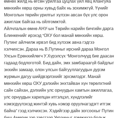
өмнөх жилд нь өгсөн урилгаа цуцлах үйл явц ялангуяа
мөнхийн хөрш орны хувьд байх нь зохимжгүй. Үүнийг
Монголын төрийн урилгыг хүлээн авсан бүх улс орон
ажиглаж байгаа нь ойлгомжтой.
Айлчлалын өмнө АНУ-ын Төрийн нарийн бичгийн дарга
Блинкенийг ирэхэд “ОХУ бол манай мөнхийн хөрш.
Путинг айлчилж ирвэл бид хүлээж авна гэдгээ
хэлчихсэн. Дараа нь В.Путиныг ирсний дараа Монгол
Улсын Ерөнхийлөгч У.Хүрэлсүх “Монголчууд бие даасан
гадаад бодлоготой. Бид дайн, эмх замбараагүй байдлыг
энхийн замаар, олон улсын байгууллагуудын дүрэм
журмын дагуу шийдвэрлэхийг эрхэмлэдэг. Манай
мөнхийн хөрш ОХУ дэлхийн энхтайван хүн төрөлхтний
сайн сайхан, дэлхийн улс орнуудын хамтын ажиллагаа,
улс орнуудын харилцан итгэлцэл, хүндлэлийг
нэмэгдүүлэхэд жинтэй хувь нэмэр оруулнагэдэгт итгэж
байна” гээд хэлчихсэн. Хэдийгээр дайн зогсоохыг Путин
биш Америк зэр зэвсгээр Украиныг дэмжихээ больж