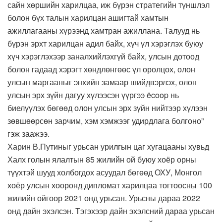
сайн хөршийн харилцаа, иж бүрэн стратегийн түншлэл
болон бүх талын харилцан ашигтай хамтын
ажиллагааны хүрээнд хамтран ажиллана. Талууд нь
бүрэн эрхт харилцан адил байх, хүч үл хэрэглэх буюу
хүч хэрэглэхээр заналхийлэхгүй байх, улсын дотоод
болон гадаад хэрэгт хөндлөнгөөс үл оролцох, олон
улсын маргааныг энхийн замаар шийдвэрлэх, олон
улсын эрх зүйн дагуу хүлээсэн үүргээ ëcoop нь
биелүүлэх бөгөөд олон улсын эрх зүйн нийтээр хүлээн
зөвшөөрсөн зарчим, хэм хэмжээг удирдлага болгоно”
гэж заажээ.
Харин В.Путиныг урьсан урилгын цаг хугацааны хувьд
Халх голын ялалтын 85 жилийн ой буюу хоёр орны
түүхтэй шууд холбогдох асуудал бөгөөд ОХУ, Монгол
хоёр улсын хооронд дипломат харилцаа тогтоосны 100
жилийн ойгоор 2021 онд урьсан. Урьсны дараа 2022
онд дайн эхэлсэн. Тэгэхээр дайн эхэлсний дараа урьсан