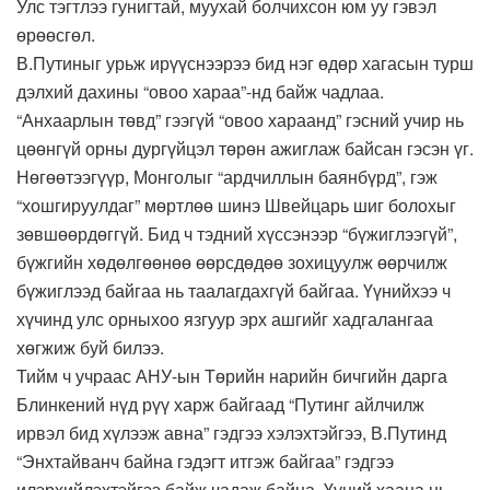
Улс тэгтлээ гунигтай, муухай болчихсон юм уу гэвэл
өрөөсгөл.
В.Путиныг урьж ирүүснээрээ бид нэг өдөр хагасын турш
дэлхий дахины “овоо хараа”-нд байж чадлаа.
“Анхаарлын төвд” гээгүй “овоо хараанд” гэсний учир нь
цөөнгүй орны дургүйцэл төрөн ажиглаж байсан гэсэн үг.
Нөгөөтээгүүр, Монголыг “ардчиллын баянбүрд”, гэж
“хошгируулдаг” мөртлөө шинэ Швейцарь шиг болохыг
зөвшөөрдөггүй. Бид ч тэдний хүссэнээр “бүжиглээгүй”,
бүжгийн хөдөлгөөнөө өөрсдөдөө зохицуулж өөрчилж
бүжиглээд байгаа нь таалагдахгүй байгаа. Үүнийхээ ч
хүчинд улс орныхоо язгуур эрх ашгийг хадгалангаа
хөгжиж буй билээ.
Тийм ч учраас АНУ-ын Төрийн нарийн бичгийн дарга
Блинкений нүд рүү харж байгаад “Путинг айлчилж
ирвэл бид хүлээж авна” гэдгээ хэлэхтэйгээ, В.Путинд
“Энхтайванч байна гэдэгт итгэж байгаа” гэдгээ
илэрхийлэхтэйгээ байж чадаж байна. Үүний хаана нь