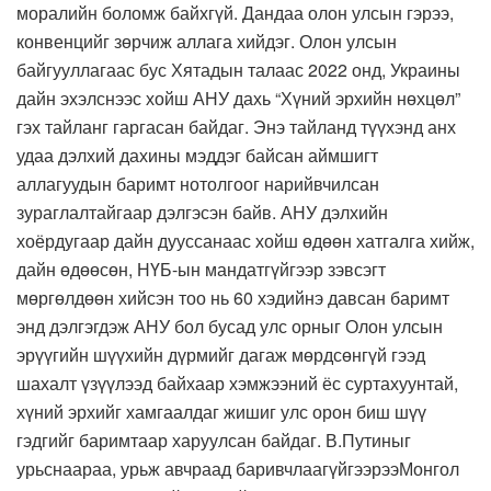
моралийн боломж байхгүй. Дандаа олон улсын гэрээ,
конвенцийг зөрчиж аллага хийдэг. Олон улсын
байгууллагаас бус Хятадын талаас 2022 онд, Украины
дайн эхэлснээс хойш АНУ дахь “Хүний эрхийн нөхцөл”
гэх тайланг гаргасан байдаг. Энэ тайланд түүхэнд анх
удаа дэлхий дахины мэддэг байсан аймшигт
аллагуудын баримт нотолгоог нарийвчилсан
зураглалтайгаар дэлгэсэн байв. АНУ дэлхийн
хоёрдугаар дайн дууссанаас хойш өдөөн хатгалга хийж,
дайн өдөөсөн, НҮБ-ын мандатгүйгээр зэвсэгт
мөргөлдөөн хийсэн тоо нь 60 хэдийнэ давсан баримт
энд дэлгэгдэж АНУ бол бусад улс орныг Олон улсын
эрүүгийн шүүхийн дүрмийг дагаж мөрдсөнгүй гээд
шахалт үзүүлээд байхаар хэмжээний ёс суртахуунтай,
хүний эрхийг хамгаалдаг жишиг улс орон биш шүү
гэдгийг баримтаар харуулсан байдаг. В.Путиныг
урьснаараа, урьж авчраад баривчлаагүйгээрээМонгол