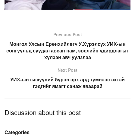
Previous Post
Монгол Улсын Ерөнхийлөгч У.Хүрэлсүх УИХ-ын
сонгуульд суудал авсан нам, эвслийн удирдлагыг
хүлээн авч уулзлаа
Next Post
УИХ-ын гишүүний бүрэн эрх ард түмнээс эхтэй
гэдгийг ямагт санаж яваарай
Discussion about this post
Categories