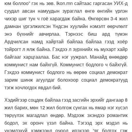
юм боллоо” гэх нь зөв. Ikon.mn сайтаас гаргасан УИХ-д
суудал авсан намуудын зураглал өнгө өнгийн үрлэн
чихэр шиг тун ч гоё харагдаж байна. Өнгөрсөн 3-4 жил
дамнан үргэлжилсэн Үндсэн хуулийн нэмэлт өөрчлөлт
энэ бүхнийг авчирлаа. Тэрнээс биш ард түмэн
Ардчилсан намд хайртай байлаа байлаа гээд хоёр
тойрогт л ялж байна. Гэхдээ л зүрхнийх нь мухарт хайр
байгааг харцгаалаа. Бас нэг уужрал. Манайд өнөөдөр
коммунист нам байхгүй. Коммунист бодлого ч байхгүй.
Гэхдээ коммунист бодлого нь өөрөө социал демократ
зарим шинж агуулдаг болохоор социал демократууд
тэгж хочлогдох явдал бий.
Хэдийгээр соцдек байлаа гээд засгийн эрхийг дангаар 8
жил барих, мөн 12 жил болгож сунгах нь ямар нэг хүсэл
төрүүлэх магадлал өндөр. Мэдээж эхэндээ романтик
бодол, эх оронч үзэл байна. Тэгээд эрх мэдэл нь
үнэмлэхүй хэмжээнд очоод ирэхээр “яг болгох гэж