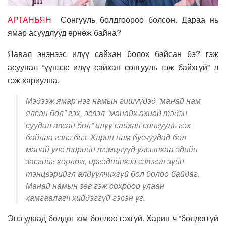
АРТАНЬЯН
Сонгууль болдгоороо болсон. Дараа нь
ямар асуудлууд өрнөж байна?
Яавал энэнээс илүү сайхан болох байсан бэ? гэж
асуувал “үүнээс илүү сайхан сонгууль гэж байхгүй” л
гэж хариулна.
Мэдээж ямар нэг намын гишүүдэд “манай нам
ялсан бол” гэх, эсвэл “манайх ахиад тэдэн
суудал авсан бол” илүү сайхан сонгууль гэх
байлаа гэнэ биз. Харин нам бусчуудад бол
манай улс төрийн тэмцлүүд улсынхаа эдийн
засгийг хорлож, иргэдийнхээ сэтгэл зүйн
тэнцвэрийгл алдуулчихгүй бол болоо байдаг.
Манай намын зөв гэж сохроор улаан
хамгаалагч хийдэггүй гэсэн үг.
Энэ удаад болдог юм боллоо гэхгүй. Харин ч “болдоггүй