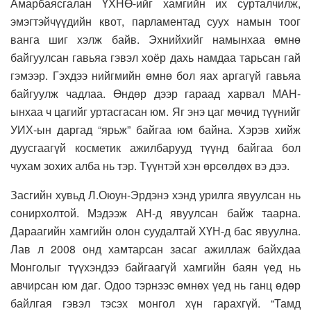
Амарбаясгалан ҮХНӨ-ийг хамгийн их сурталчилж,
эмэгтэйчүүдийн квот, парламентад суух намын тоог
ванга шиг хэлж байв. Эхнийхийг намынхаа өмнө
байгуулсан гавьяа гэвэл хоёр дахь намдаа тарьсан гай
гэмээр. Гэхдээ нийгмийн өмнө бол яах аргагүй гавьяа
байгуулж чадлаа. Өндөр дээр гараад харвал МАН-
ынхаа ч цагийг уртасгасан юм. Яг энэ цаг мөчид түүнийг
УИХ-ын даргад “ярьж” байгаа юм байна. Хэрэв хийж
дуусгаагүй косметик ажилбарууд түүнд байгаа бол
чухам зохих алба нь тэр. Түүнтэй хэн өрсөлдөх вэ дээ.
Засгийн хувьд Л.Оюун-Эрдэнэ хэнд урилга явуулсан нь
сонирхолтой. Мэдээж АН-д явуулсан байж таарна.
Дараагийн хамгийн олон суудалтай ХҮН-д бас явуулна.
Лав л 2008 онд хамтарсан засаг ажиллаж байхдаа
Монголыг түүхэндээ байгаагүй хамгийн баян үед нь
авчирсан юм даг. Одоо тэрнээс өмнөх үед нь ганц өдөр
байлгая гэвэл тэсэх монгол хүн гарахгүй. “Тамд