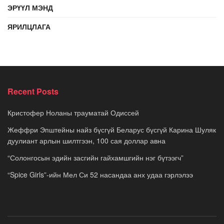
ЭРҮҮЛ МЭНД
ЯРИЛЦЛАГА
Recent Posts
Кристофер Ноланы трауматай Одиссей
Жеффри Эпштейны найз бүсгүй Беларус бүсгүй Карина Шуляк
дуулиант арлын шилтгээн, 100 сая доллар авна
“Солонгосын эдийн засгийн гайхамшгийн нэг бүтээгч”
“Spice Girls”-ийн Мел Си 52 насандаа анх удаа гэрлэлээ