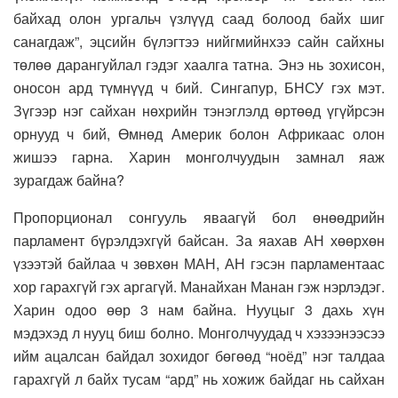
байхад олон ургальч үзлүүд саад болоод байх шиг
санагдаж”, эцсийн бүлэгтээ нийгмийнхээ сайн сайхны
төлөө дарангуйлал гэдэг хаалга татна. Энэ нь зохисон,
оносон ард түмнүүд ч бий. Сингапур, БНСУ гэх мэт.
Зүгээр нэг сайхан нөхрийн тэнэглэлд өртөөд үгүйрсэн
орнууд ч бий, Өмнөд Америк болон Африкаас олон
жишээ гарна. Харин монголчуудын замнал яаж
зурагдаж байна?
Пропорционал сонгууль яваагүй бол өнөөдрийн
парламент бүрэлдэхгүй байсан. За яахав АН хөөрхөн
үзээтэй байлаа ч зөвхөн МАН, АН гэсэн парламентаас
хор гарахгүй гэх аргагүй. Манайхан Манан гэж нэрлэдэг.
Харин одоо өөр 3 нам байна. Нууцыг 3 дахь хүн
мэдэхэд л нууц биш болно. Монголчуудад ч хэзээнээсээ
ийм ацалсан байдал зохидог бөгөөд “ноёд” нэг талдаа
гарахгүй л байх тусам “ард” нь хожиж байдаг нь сайхан