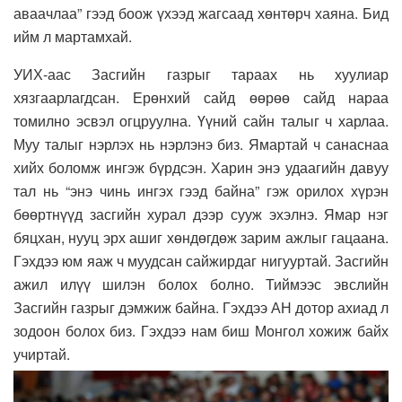
аваачлаа” гээд боож үхээд жагсаад хөнтөрч хаяна. Бид
ийм л мартамхай.
УИХ-аас Засгийн газрыг тараах нь хуулиар
хязгаарлагдсан. Ерөнхий сайд өөрөө сайд нараа
томилно эсвэл огцруулна. Үүний сайн талыг ч харлаа.
Муу талыг нэрлэх нь нэрлэнэ биз. Ямартай ч санаснаа
хийх боломж ингэж бүрдсэн. Харин энэ удаагийн давуу
тал нь “энэ чинь ингэх гээд байна” гэж орилох хүрэн
бөөртнүүд засгийн хурал дээр сууж эхэлнэ. Ямар нэг
бяцхан, нууц эрх ашиг хөндөгдөж зарим ажлыг гацаана.
Гэхдээ юм яаж ч муудсан сайжирдаг нигууртай. Засгийн
ажил илүү шилэн болох болно. Тиймээс эвслийн
Засгийн газрыг дэмжиж байна. Гэхдээ АН дотор ахиад л
зодоон болох биз. Гэхдээ нам биш Монгол хожиж байх
учиртай.