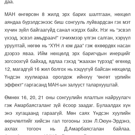
даа.
МАН өнгөрсөн 8 жилд эрх барих шалтгаан, нөхцөл
аяндаа бүрэлдсэнээс биш сонгууль луйвардсан гэх мэт
хүчин зүйл байгаагүйд санал нэгдэх байх. Нэг нь “эсвэл
үхээд, эсвэл амьдраач!” гэчихмээр үлгэн салган, хэрүүл
уруултай, нөгөө нь “ХҮН л юм даа” гэж өхөөрдөх насан
дээрээ яваа. Ийм нөхцөлд эрх баригчдын инерцийг
зогсоохгүй байхад, ядлаа гэхэд “жаахан түрээд” өгөхөд
12, магадгүй 16 жил болгох нь хэцүүгүй байсан нөхцөлд
Үндсэн хуулиараа оролдож ийнхүү “өнгөт үрлийн
эффект” гаргасанд МАН-ын залууст талархууштай.
Өмнөх 16, 20, 21 оны сонгуулийн ялалтын найруулагч
гэж Амарбаясгаланг зүй ёсоор заадаг. Булаалдах хүн
энэ хугацаанд гараагүй. Мөн саях Үндсэн хуулийн
өөрчлөлтийг хийсэн гал тогооны эзэн Л.Оюун-Эрдэнэ,
ахлах тогооч нь Д.Амарбаясгалан байлаа.