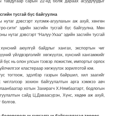
ы тавдугаар сарын 22-нд болж дараах асуудлуудыг
сгийн тусгай бүс байгуулна
 нутаг дэвсгэрт хүлэмж-агуулахын аж ахуй, хөнгөн
ро-сити” эдийн засгийн тусгай бүс байгуулна. Мөн
оны нутаг дэвсгэрт “Налуу-Ухаа” эдийн засгийн тусгай
 хүнсний аюулгүй байдлыг хангах, экспортын чиг
хүүний үйлдвэрлэлийг хөгжүүлэх, хүнсний хангамжийг
ай бүс нь олон улсын тээвэр ложистик, импортыг орлох
үйлчилгээг кластераар хөгжүүлэх зорилготой юм.
тус тогтоож, эдэлбэр газрын байршил, хил заагийг
х чиглэлээр зохион байгуулалтын арга хэмжээ авч
лаанбаатар хотын Захирагч Х.Нямбаатарт, бодлогын
гуулалтын сайд Ц.Даваасүрэн, Хүнс, хөдөө аж ахуй,
 болгов.
аа боловсролын сургалтын байгууллагад төрөөс