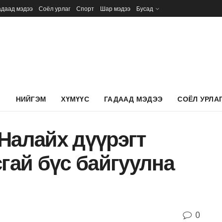
адаад мэдээ
Соёл урлаг
Спорт
Шар мэдээ
Бусад
Л
НИЙГЭМ
ХҮМҮҮС
ГАДААД МЭДЭЭ
СОЁЛ УРЛА
Налайх дүүрэгт
сгай бүс байгуулна
0