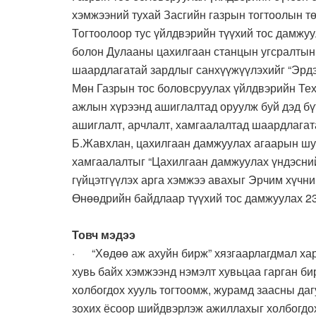
хэмжээний тухай Засгийн газрын тогтоолын тө
Тогтоолоор тус үйлдвэрийн түүхий тос дамжу
болон Дулааны цахилгаан станцын угсралтын
шаардлагатай зардлыг санхүүжүүлэхийг “Эрдэ
Мөн Газрын тос боловсруулах үйлдвэрийн Тех
ажлын хүрээнд ашиглалтад оруулж буй дэд б
ашиглалт, арчлалт, хамгаалалтад шаардлагат
Б.Жавхлан, цахилгаан дамжуулах агаарын шуг
хамгаалалтыг “Цахилгаан дамжуулах үндэсни
гүйцэтгүүлэх арга хэмжээ авахыг Эрчим хүчни
Өнөөдрийн байдлаар түүхий тос дамжуулах 23
Товч мэдээ
· “Хөдөө аж ахуйн бирж” хязгаарлагдмал ха
хувь байх хэмжээнд нэмэлт хувьцаа гарган би
холбогдох хууль тогтоомж, журамд заасны даг
зохих ёсоор шийдвэрлэж ажиллахыг холбогдох