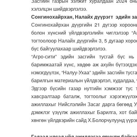
Засгийн газрын ээлжит хуралдаан 2024 он
хэлэлцэн шийдвэрлэлээ.
Сонгинохайрхан, Налайх дүүрэгт эдийн за
Сонгинохайрхан дүүргийн 21 дүгээр хорооны
болон хүнсний үйлдвэрлэлийн чиглэлээр “Аг
тогтоолоор Налайх дүүргийн 3, 5 дугаар хоро
бүс байгуулахаар шийдвэрлэлээ.
“Агро-сити” эдийн засгийн тусгай бүс нь
баримжаатай хүнс, хөдөө аж ахуйн бүтээгдэ
нэмэгдүүлэх, “Налуу-Ухаа” эдийн засгийн тусг
барилгын материалын үйлдвэрлэл, худалдаа, 
Эдгээр бүсийн газар нутгийн хэмжээг тус 
хавсралтаар баталж, тогтоолыг хэрэгжүүлэ
ажиллахыг Нийслэлийн Засаг дарга бөгөөд У
дэмжлэг үзүүлж ажиллахыг Барилга, хот бай
хөнгөн үйлдвэрийн сайд Х.Болорчулуунд үүрэг
Гадаад улсад үйл ажиллагаа явуулж байг