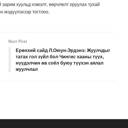
 зарим хуульд нэмэлт, өөрчлөлт оруулах тухай
н мэдүүлэхээр тогтлоо.
Next Post
Ерөнхий сайд Л.Оюун-Эрдэнэ: Жуулчдыг
татах гол зүйл бол Чингис хааны түүх,
нүүдэлчин өв соёл буюу түүхэн аялал
жуулчлал