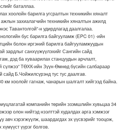
слийг баталлаа.
улах хоолойн барилга угсралтын техникийн хяналт
 ажлын захиалагчийн техникийн хяналтын ажилд
нэс Тавантолгой”-н удирдлагад даалгалаа.
нологийн бус барилга байгууламж (EPC 01) -ийн
үтцийн болон иргэний барилга байгууламжуудын
ай зардлыг санхүүжүүлэхийг Сангийн сайд
ам, дэд ба хуваарилах станцуудын арчлалт,
й сүлжээ” ТӨХК-ийн Зүүн-Өмнөд бүсийн салбараар
й сайд Б.Чойжилсүрэнд тус тус даалгав.
0 км хоолойг гагнаж, чанарын шалгалт хийгээд байна.
риуцлагатай компанийн төрийн эзэмшлийн хувьцаа 34
ржээр олон нийтэд нээлттэй худалдах арга хэмжээг
уу авч хэрэгжүүлж, шаардагдах эх үүсвэрийг тооцож,
 хүмүүст үүрэг болгов.