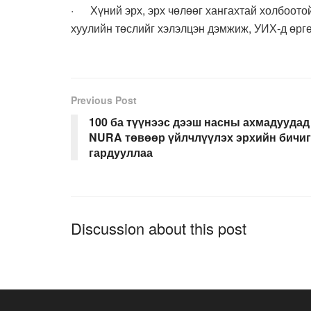
· Хүний эрх, эрх чөлөөг хангахтай холбоотой
хуулийн төслийг хэлэлцэн дэмжиж, УИХ-д өргө
Previous Post
100 ба түүнээс дээш насны ахмадуудад
NURA төвөөр үйлчлүүлэх эрхийн бичиг
гардууллаа
Discussion about this post