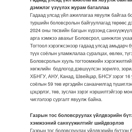
дэмжлэг үзүүлэх журам баталлаа
Гадаад улсад үйл ажиллагаа явуулж байгаа б
туршийн боловсролын байгууллагад төрөөс дэ
2024 оны төсвийн багцын хүрээнд санхүүжүүл
арга хэмжээ авахыг Боловсрол, шинжлэх уха
Тогтоол хэрэгжсэнээр гадаад улсад амьдарч бу
түүх соёлын уламжлалаа суралцах, өвлөх, түг
Боловсролын хууль тогтоомжийн хэрэгжилтийг
хөгжлийн бодлогод дэвшүүлсэн зорилго, зори
ХБНГУ, АНУ, Канад, Швейцар, БНСУ зэрэг 16 у
соёлын 59 төв иргэдийн санаачилгад түшиглэн
цэцэрлэг, төв, зуслан зэрэг нэршилтэйгээр мон
чиглэлээр сургалт явуулж байна.
Газрын тос боловсруулах үйлдвэрийн бүт
хэмжээний санхүүжилтийг шийдвэрлэв
Газрын тос боловсруулах үйлдвэрийн бүтээн б