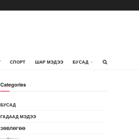
Г
СПОРТ
ШАР МЭДЭЭ
БУСАД
Categories
БУСАД
ГАДААД МЭДЭЭ
ЗӨВЛӨГӨӨ