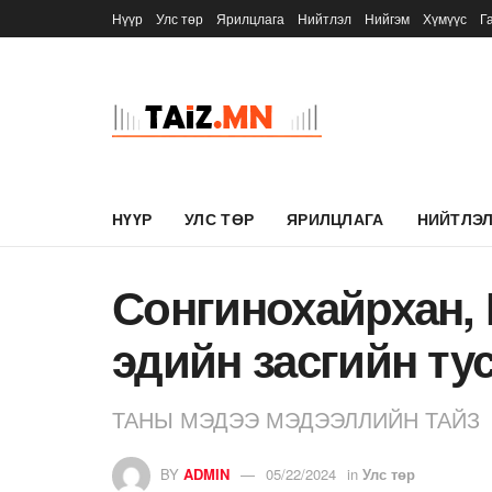
Нүүр
Улс төр
Ярилцлага
Нийтлэл
Нийгэм
Хүмүүс
Г
НҮҮР
УЛС ТӨР
ЯРИЛЦЛАГА
НИЙТЛЭ
Сонгинохайрхан, 
эдийн засгийн ту
ТАНЫ МЭДЭЭ МЭДЭЭЛЛИЙН ТАЙЗ
BY
ADMIN
05/22/2024
in
Улс төр