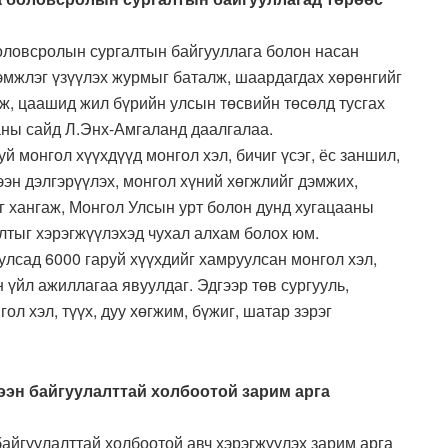
оловсролын сургалтын байгууллага болон насан
мжлэг үзүүлэх журмыг баталж, шаардагдах хөрөнгийг
ж, цаашид жил бүрийн улсын төсвийн төсөлд тусгах
аны сайд Л.Энх-Амгаланд даалгалаа.
й монгол хүүхдүүд монгол хэл, бичиг үсэг, ёс заншил,
ээн дэлгэрүүлэх, монгол хүний хөгжлийг дэмжих,
 хангаж, Монгол Улсын урт болон дунд хугацааны
лтыг хэрэгжүүлэхэд чухал алхам болох юм.
лсад 6000 гаруй хүүхдийг хамруулсан монгол хэл,
 үйл ажиллагаа явуулдаг. Эдгээр төв сургууль,
гол хэл, түүх, дуу хөгжим, бүжиг, шатар зэрэг
ээн байгуулалттай холбоотой зарим арга
айгуулалттай холбоотой авч хэрэгжүүлэх зарим арга