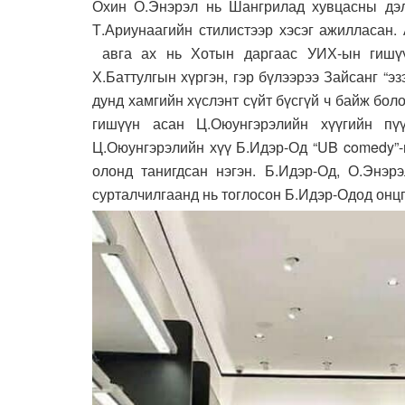
Охин О.Энэрэл нь Шангрилад хувцасны дэлг
Т.Ариунаагийн стилистээр хэсэг ажилласан.
авга ах нь Хотын даргаас УИХ-ын гишүү
Х.Баттулгын хүргэн, гэр бүлээрээ Зайсанг “э
дунд хамгийн хүслэнт сүйт бүсгүй ч байж бо
гишүүн асан Ц.Оюунгэрэлийн хүүгийн пү
Ц.Оюунгэрэлийн хүү Б.Идэр-Од “UB comedy”-г
олонд танигдсан нэгэн. Б.Идэр-Од, О.Энэр
сурталчилгаанд нь тоглосон Б.Идэр-Одод онцг