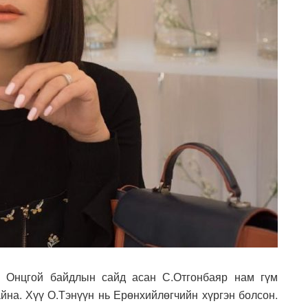
, Онцгой байдлын сайд асан С.Отгонбаяр нам гүм
йна. Хүү О.Тэнүүн нь Ерөнхийлөгчийн хүргэн болсон.