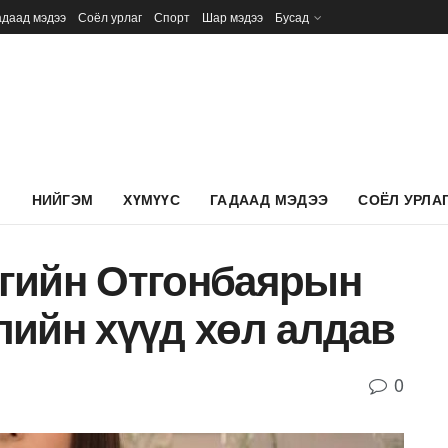
адаад мэдээ
Соёл урлаг
Спорт
Шар мэдээ
Бусад
Л
НИЙГЭМ
ХҮМҮҮС
ГАДААД МЭДЭЭ
СОЁЛ УРЛА
гийн Отгонбаярын
лийн хүүд хөл алдав
0