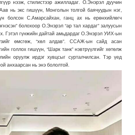
үүр нээж, стилистээр ажилладаг. О.Энэрэл дуучин
 Аав нь экс гишүүн, Монголын толгой баячуудын нэг,
н болсон С.Амарсайхан, ганц ах нь ерөнхийлөгч
зэгнэсэн” болохоор О.Энэрэл “ар тал хардаг” залуусын
лох. Гэтэл гүнжийн дайтай амьдардаг О.Энэрэл УИХ-ын
үзийг өмсгөж, “хөл алдав”. ССАЖ-ын сайд асан
ийн голлох гишүүн, “Шарк танк” нэвтрүүлгийг хөтөлж
элийн оруулж ирдэг хувцсыг сурталчилсан. Тэр үед
ой анхаарсан нь энэ бололтой.