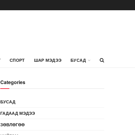
Г
СПОРТ
ШАР МЭДЭЭ
БУСАД
Categories
БУСАД
ГАДААД МЭДЭЭ
ЗӨВЛӨГӨӨ