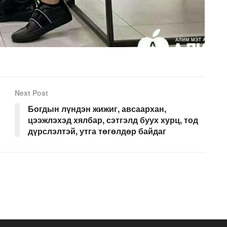
Next Post
Богдын лүндэн жижиг, авсаархан,
цээжлэхэд хялбар, сэтгэлд буух хурц, тод
дүрслэлтэй, утга төгөлдөр байдаг