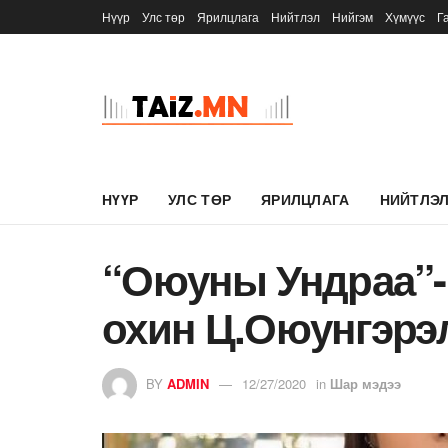
Нүүр
Улс төр
Ярилцлага
Нийтлэл
Нийгэм
Хүмүүс
Г
НҮҮР
УЛС ТӨР
ЯРИЛЦЛАГА
НИЙТЛЭ
“Оюуны Ундраа”-
охин Ц.Оюунгэрэ
BY
ADMIN
12/27/2020
in
Шар мэдээ