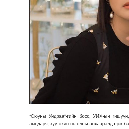
“Оюуны Ундраа”-гийн босс, УИХ-ын гишүүн
амьдарч, хүү охин нь олны анхааралд орж ба