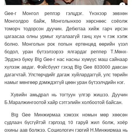
Gee-г Монгол реппэр гэлцдэг. Үнэхээр зөвхөн
Монголдоо байж, Монголынхоо хөрснөөс соёолж
томорч тодорсон дуучин. Дебютаа хийж гарч ирсэн
цагаасаа олны урмыг хугалаагүй ганц хүн ч гэж хэлж
болно. Монголын рок попын ертөнцөд өөрийн үзэл
бодол, уран бүтээлээрээ ялгардаг реппер Т.Мөнх-
Эрдэнэ буюу Big Gee-г нас насны хүмүүс маш сайнаар
хүлээж авдаг. Фэйсбүүкт гэхэд Big Gee 833000 давсан
дагагчтай. Улстөрчдийг дагаж хуйлардаггүй, улс төрийн
намыг мөнгөөр дэмждэггүй цөөн уран бүтээлчдийн нэг.
Хувийн амьдрал нь тогтуун үлгэр жишээ. Дуучин
Б.Маралжингоотой хайр сэтгэлийн холбоотой байсан.
Big Gee Минжирмаа хэмээх номын мөр хөөсөн
судлаач бүсгүйтэй гэрлээд 10 гаруй жил болж, хоёр
охины аав болжээ. Социологич гэргий Н.Минжирмаа нь