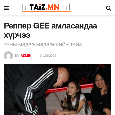
Реппер GEE амласандаа
хүрчээ
ТАНЫ МЭДЭЭ МЭДЭЭЛЛИЙН ТАЙЗ
BY
ADMIN
04/28/2024