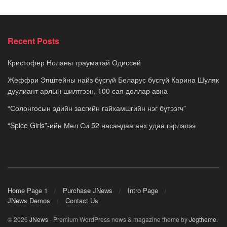
Recent Posts
Кристофер Ноланы трауматай Одиссей
Жеффри Эпштейны найз бүсгүй Беларус бүсгүй Карина Шуляк
дуулиант арлын шилтгээн, 100 сая доллар авна
“Солонгосын эдийн засгийн гайхамшгийн нэг бүтээгч”
“Spice Girls”-ийн Мел Си 52 насандаа анх удаа гэрлэлээ
Home Page 1
Purchase JNews
Intro Page
JNews Demos
Contact Us
© 2026
JNews
- Premium WordPress news & magazine theme by
Jegtheme
.