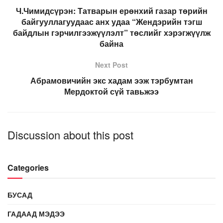
Ч.Чимидсүрэн: Татварын ерөнхий газар төрийн
байгууллагуудаас анх удаа “Жендэрийн тэгш
байдлын гэрчилгээжүүлэлт” төслийг хэрэгжүүлж
байна
Next Post
Абрамовичийн экс хадам ээж тэрбумтан
Мердоктой сүй тавьжээ
Discussion about this post
Categories
БУСАД
ГАДААД МЭДЭЭ