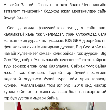
Английн Засгийн Газрын тэтгэлэг болох Чевенингийн
тэтгэлэгт тэнцсэнийг бодоход ажил мэргэжилдээ сайн
бүсгүй биз ээ.
Gee дагагчид фэнүүдийнхээ хувьд ч сайн аав,
халамжтай хань гэж үнэлэгддэг. Уран бүтээлчдэд бага
жаахан охид дурлах нь түгээмэл. BIG GEE-д өөрийнх нь
фен жаахан охин Минжирмаа дурлаж, Big Gee ч “Ах нь
чамайг хүлээнэ ээ” хэмээн хэлж байсан гэж цуурсан. Big
Gee “Бид хоёрт “Ах нь чамайг хүлээнэ ээ” гэсэн хайрын
түүх зохиож өгсөн хүнд баярлалаа. Сайхан түүх байна
лээ…” гэж ёжилсон. Тэдний гэр бүлийн хамгийн
алдартай өгүүлэмж бүхий зураг ийм яриа гарахад
хүрчээ. Амлалтандаа “том ах” хүрч 2016 онд нижгэр
хурим хийж, хоёр охины аав ээж болон аз жаргалтай
гэр бүл үүсгэн амьдарч байна.