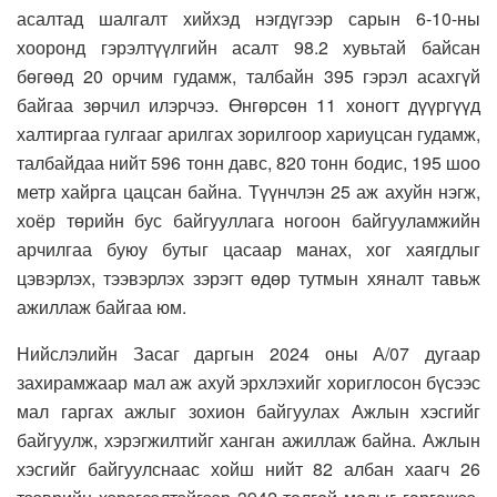
асалтад шалгалт хийхэд нэгдүгээр сарын 6-10-ны
хооронд гэрэлтүүлгийн асалт 98.2 хувьтай байсан
бөгөөд 20 орчим гудамж, талбайн 395 гэрэл асахгүй
байгаа зөрчил илэрчээ. Өнгөрсөн 11 хоногт дүүргүүд
халтиргаа гулгааг арилгах зорилгоор хариуцсан гудамж,
талбайдаа нийт 596 тонн давс, 820 тонн бодис, 195 шоо
метр хайрга цацсан байна. Түүнчлэн 25 аж ахуйн нэгж,
хоёр төрийн бус байгууллага ногоон байгууламжийн
арчилгаа буюу бутыг цасаар манах, хог хаягдлыг
цэвэрлэх, тээвэрлэх зэрэгт өдөр тутмын хяналт тавьж
ажиллаж байгаа юм.
Нийслэлийн Засаг даргын 2024 оны А/07 дугаар
захирамжаар мал аж ахуй эрхлэхийг хориглосон бүсээс
мал гаргах ажлыг зохион байгуулах Ажлын хэсгийг
байгуулж, хэрэгжилтийг ханган ажиллаж байна. Ажлын
хэсгийг байгуулснаас хойш нийт 82 албан хаагч 26