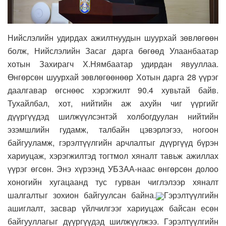
Нийслэлийн удирдах ажилтнуудын шуурхай зөвлөгөөн
болж, Нийслэлийн Засаг дарга бөгөөд Улаанбаатар
хотын Захирагч Х.Нямбаатар удирдан явууллаа.
Өнгөрсөн шуурхай зөвлөгөөнөөр Хотын дарга 28 үүрэг
даалгавар өгснөөс хэрэгжилт 90.4 хувьтай байв.
Тухайлбал, хот, нийтийн аж ахуйн чиг үүргийг
дүүргүүдэд шилжүүлсэнтэй холбогдуулан нийтийн
эзэмшлийн гудамж, талбайн цэвэрлэгээ, ногоон
байгууламж, гэрэлтүүлгийн арчлалтыг дүүргүүд бүрэн
хариуцаж, хэрэгжилтэд тогтмол хяналт тавьж ажиллах
үүрэг өгсөн. Энэ хүрээнд УБЗАА-наас өнгөрсөн долоо
хоногийн хугацаанд тус гурван чиглэлээр хяналт
шалгалтыг зохион байгуулсан байна.
Гэрэлтүүлгийн
ашиглалт, засвар үйлчилгээг хариуцаж байсан есөн
байгууллагыг дүүргүүдэд шилжүүлжээ. Гэрэлтүүлгийн