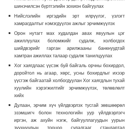
шинэчилсэн бүртгэлийн зохион байгуулах
Нийслэлийн иргэдийн эрт илрүүлэг, үзлэгт
хамрагдалтыг нэмэгдүүлэх ажлыг эрчимжүүлэх
Орон нутагт мах худалдан авах явуулын цэг
ажиллуулах боломжийг судалж, холбогдох
шийдвэрийг гарган арилжааны банкнуудтай
хамтран ажиллах талаар судалж танилцуулах
Хог хаягдлаас үүсэж буй байгаль орчны бохирдол,
доройтол нь агаар, хөрс, усны бохирдлыг ихээр
үүсгэж байгаатай холбогдуулан Хог хаягдлын тухай
хуулийн хэрэгжилтийг эрчимжүүлэх, төлөвлөлт
хийх
Дулаан, эрчим хүч үйлдвэрлэх тусгай зөвшөөрөл
эзэмшигч болон технологийн уур үйлдвэрлэгч
иргэн, аж ахуйн нэгж, байгууллагуудын уурын
зуухнуудын тооцоо судалгааг стандартад