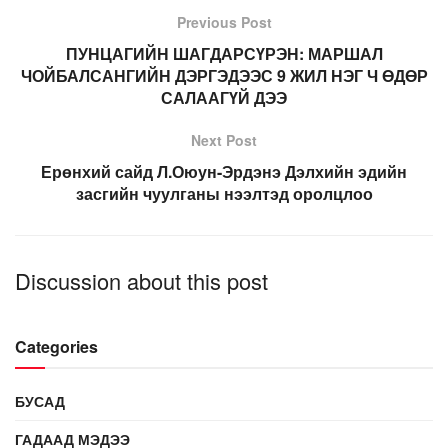
Previous Post
ПУНЦАГИЙН ШАГДАРСҮРЭН: МАРШАЛ
ЧОЙБАЛСАНГИЙН ДЭРГЭДЭЭС 9 ЖИЛ НЭГ Ч ӨДӨР
САЛААГҮЙ ДЭЭ
Next Post
Ерөнхий сайд Л.Оюун-Эрдэнэ Дэлхийн эдийн
засгийн чуулганы нээлтэд оролцлоо
Discussion about this post
Categories
БУСАД
ГАДААД МЭДЭЭ