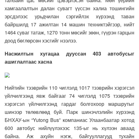
талбайн цас мөсийг цэвэрлэсэн байна. Мөн үерийн
хамгаалалтын далан сувагт үүссэн халиа тошингийн
эрсдэлээс урьдчилан сэргийлэх хүрээнд таван
байршилд 17 ажилтан 14 машин техниктэйгээр, нийт
1464 суваг татаж, 1270 тонн мөсийг зөөн, гүүрэн гарцын
доод бөглөрсөн хэсгийг нээлээ.
Насжилтын хугацаа дууссан 403 автобусыг
ашиглалтаас хасна
Нийтийн тээврийн 110 чиглэлд 1017 тээврийн хэрэгсэл
үйлчилгээнд явж байгааг 74 чиглэлд 1075 тээврийн
хэрэгсэл үйлчилгээнд гардаг болгохоор маршрутыг
шинээр төлөвлөөд буй. Парк шинэчлэлийн хүрээнд
БНХАУ-ын “Yutong Bus” компаниас Улаанбаатар хотод
600 автобус нийлүүлэхээс 135-ыг нь хүлээн аваад
байна. Аж ахуйн нэгж, байгууллагууд тухайн