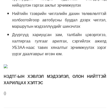
нийцүүлэн гаргах ажлыг эрчимжүүлэх
Нийтийн тээврийн чиглэлийн дахин төлөвлөлттэй
холбоотойгоор автобусны буудал дээрх чиглэл,
маршрутын мэдээллүүдийг шинэчлэх
Дүүргүүд хариуцсан зам, талбайн цэвэрлэгээ,
халтиргаа гулгааг арилгах, сэргийлэх ажилд
УБЗАА-наас тавих хяналтыг эрчимжүүлэх зэрэг
үүрэг даалгаврыг өгсөн юм.
НЗДТГ-ЫН ХЭВЛЭЛ МЭДЭЭЛЭЛ, ОЛОН НИЙТТЭЙ
ХАРИЛЦАХ ХЭЛТЭС
(
)