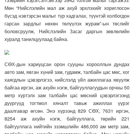
тээврийн хэрэгсэлтэйгээр 3942 толгой малыг гаргажээ.
Мөн “Нийслэлийн мал аж ахуй эрхлэхийг хориглосон
бүсэд нэвтэрсэн малыг түр хадгалах, түүнтэй холбогдон
гарсан зардлыг нөхөн төлүүлэх журам”-ын төслийг
боловсруулж, Нийслэлийн Засаг даргын зөвлөлийн
хуралд танилцуулаад байна.
СӨХ-дын хариуцсан орон сууцны хорооллын дундах
авто зам, явган хүний зам, гудамж, талбайн цас мөс, хог
хаягдлын цэвэрлэгээ, нийслэлд үйл ажиллагаа явуулж
байгаа иргэн, аж ахуйн нэгж, байгууллагуудын орчны 50
метр хүртэлх зам талбайн цас мөсний цэвэрлэгээнд
дүүргүүд тогтмол хяналт тавьж ажиллах үүрэг
даалгавар өгсөн. Энэ хүрээнд 829 СӨХ, 7631 иргэн,
8254 аж ахуйн нэгж, байгууллага, төрийн 221
байгууллага нийтийн эзэмшлийн 486,000 ам метр зам,