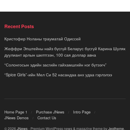
Recent Posts
Кристофер Ноланы трауматай Одиссей
Жеффри Эпштейны найз бүсгүй Беларус бүсгүй Карина Шуляк
дуулиант арлын шилтгээн, 100 сая доллар авна
“Солонгосын эдийн засгийн гайхамшгийн нэг бүтээгч”
“Spice Girls”-ийн Мел Си 52 насандаа анх удаа гэрлэлээ
Home Page 1
Purchase JNews
Intro Page
JNews Demos
Contact Us
© 2026
JNews
- Premium WordPress news & magazine theme by
Jegtheme
.