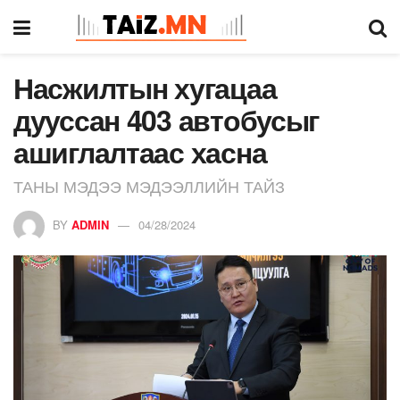
Насжилтын хугацаа
дууссан 403 автобусыг
ашиглалтаас хасна
ТАНЫ МЭДЭЭ МЭДЭЭЛЛИЙН ТАЙЗ
BY
ADMIN
04/28/2024