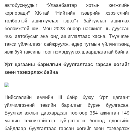
автобуснуудыг “Улаанбаатар хотын хөгжлийн
корпораци” ХК-тай “Нийтийн тээврийн хэрэгслийг
төлбөртэй ашиглуулах гэрээ”-г байгуулан ашиглах
боломжтой юм. Мөн 2023 оноор насжилт нь дууссан
403 автобусыг энэ онд ашиглалтаас хасна. Түүнчлэн
такси үйлчилгээг сайжруулж, өдөр тутмын үйлчилгээнд
явж буй таксины тоог нэмэгдүүлэх шаардлагатай байна.
Урт цагааны барилгын буулгалтаас гарсан хогийг
зөөн тээвэрлэж байна
Нийслэлийн өмчийн III байр буюу “Урт цагаан”
үйлчилгээний төвийн барилгыг бүрэн буулгасан.
Буулгах ажлыг давхардсан тоогоор 354 ажилтан 149
машин техниктэйгээр гүйцэтгэсэн бөгөөд одоогийн
байдлаар буулгалтаас гарсан хогийг зөөн тээвэрлэж