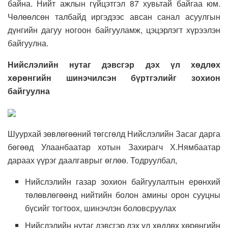
байна. Нийт ажлын гүйцэтгэл 87 хувьтай байгаа юм.
Чөлөөлсөн талбайд иргэдээс авсан санал асуулгын
дүнгийн дагуу ногоон байгууламж, цэцэрлэгт хүрээлэн
байгуулна.
Нийслэлийн нутаг дэвсгэр дэх үл хөдлөх
хөрөнгийн шинэчилсэн бүртгэлийг зохион
байгуулна
Шуурхай зөвлөгөөний төгсгөлд Нийслэлийн Засаг дарга
бөгөөд Улаанбаатар хотын Захирагч Х.Нямбаатар
дараах үүрэг даалгаврыг өглөө. Тодруулбал,
Нийслэлийн газар зохион байгуулалтын ерөнхий
төлөвлөгөөнд нийтийн болон амины орон сууцны
бүсийг тогтоох, шинэчлэн боловсруулах
Нийслэлийн нутаг дэвсгэр дэх үл хөдлөх хөрөнгийн