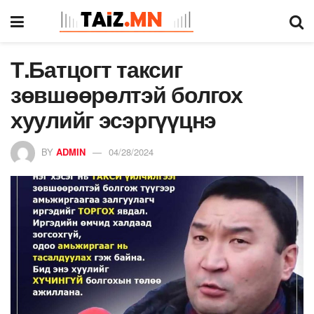
Т.Батцогт таксиг
зөвшөөрөлтэй болгох
хуулийг эсэргүүцнэ
BY
ADMIN
04/28/2024