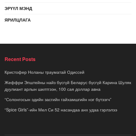
ЭРҮҮЛ МЭНД
ЯРИЛЦЛАГА
Recent Posts
Кристофер Ноланы трауматай Одиссей
Жеффри Эпштейны найз бүсгүй Беларус бүсгүй Карина Шуляк
дуулиант арлын шилтгээн, 100 сая доллар авна
“Солонгосын эдийн засгийн гайхамшгийн нэг бүтээгч”
“Spice Girls”-ийн Мел Си 52 насандаа анх удаа гэрлэлээ