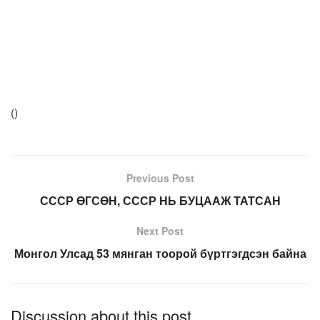
(
)
Previous Post
СССР ӨГСӨН, СССР НЬ БУЦААЖ ТАТСАН
Next Post
Монгол Улсад 53 мянган тоорой бүртгэгдсэн байна
Discussion about this post