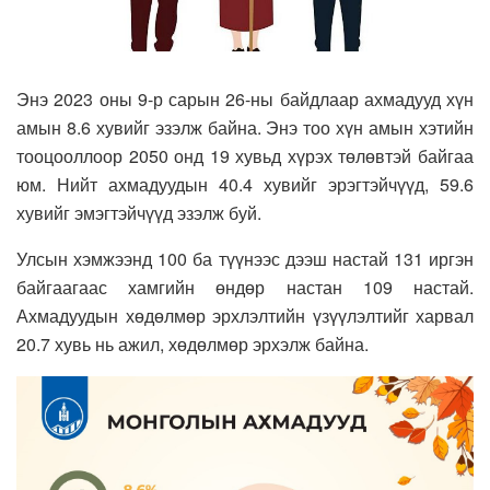
Энэ 2023 оны 9-р сарын 26-ны байдлаар ахмадууд хүн
амын 8.6 хувийг эзэлж байна. Энэ тоо хүн амын хэтийн
тооцооллоор 2050 онд 19 хувьд хүрэх төлөвтэй байгаа
юм. Нийт ахмадуудын 40.4 хувийг эрэгтэйчүүд, 59.6
хувийг эмэгтэйчүүд эзэлж буй.
Улсын хэмжээнд 100 ба түүнээс дээш настай 131 иргэн
байгаагаас хамгийн өндөр настан 109 настай.
Ахмадуудын хөдөлмөр эрхлэлтийн үзүүлэлтийг харвал
20.7 хувь нь ажил, хөдөлмөр эрхэлж байна.