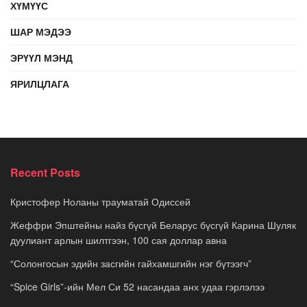
ХҮМҮҮС
ШАР МЭДЭЭ
ЭРҮҮЛ МЭНД
ЯРИЛЦЛАГА
Recent Posts
Кристофер Ноланы трауматай Одиссей
Жеффри Эпштейны найз бүсгүй Беларус бүсгүй Карина Шуляк
дуулиант арлын шилтгээн, 100 сая доллар авна
“Солонгосын эдийн засгийн гайхамшгийн нэг бүтээгч”
“Spice Girls”-ийн Мел Си 52 насандаа анх удаа гэрлэлээ