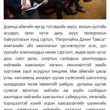
Дорнод аймгийн иргэд тэтгэврийн зөрүү, малын хулгайн
асуудал, орон нутаг дахь шүүх, прокурорын
байгууллагын хүнд суртал, “Петрочайна Дачин Тамсаг”
компанийн үйл ажиллагааг үргэлжлүүлэх эсэх, уул
уурхайн компаниудын нөхөн сэргээлт, хөдөө орон нутаг
дахь соёл урлаг, спортын салбарын ажилтнуудын
нийгмийн хамгаалал, хөгжил, хөнгөлөлттэй эмийн
хүртээмж зэрэг асуудлыг хөндлөө. Мөн аймгийн цэвэр
усны хангамжид анхаарч шугам сүлжээний шинэчлэлд
шаардагдах төсөв хөрөнгийг шийдэх, дулааны шугам
сүлжээг өргөтгөх, нийтийн аж ахуйн салбарын
ажилчдын нийгмийн хамгааллыг сайжруулах, хөгжлийн
бэрхшээлтэй хүний асран хамгаалагчийг цалингийн
доод хэмжээгээр нийгмийн даатгалд хамруулах,