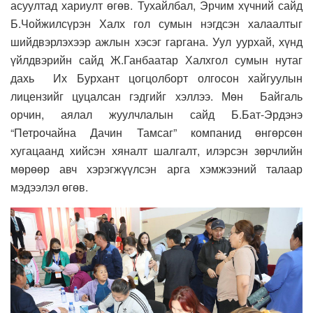
асуултад хариулт өгөв. Тухайлбал, Эрчим хүчний сайд
Б.Чойжилсүрэн Халх гол сумын нэгдсэн халаалтыг
шийдвэрлэхээр ажлын хэсэг гаргана. Уул уурхай, хүнд
үйлдвэрийн сайд Ж.Ганбаатар Халхгол сумын нутаг
дахь Их Бурхант цогцолборт олгосон хайгуулын
лицензийг цуцалсан гэдгийг хэллээ. Мөн Байгаль
орчин, аялал жуулчлалын сайд Б.Бат-Эрдэнэ
“Петрочайна Дачин Тамсаг” компанид өнгөрсөн
хугацаанд хийсэн хяналт шалгалт, илэрсэн зөрчлийн
мөрөөр авч хэрэгжүүлсэн арга хэмжээний талаар
мэдээлэл өгөв.