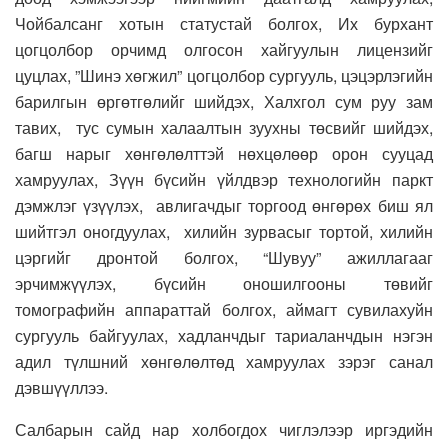
Чойбалсанг хотын статустай болгох, Их бурхант
цогцолбор орчимд олгосон хайгуулын лицензийг
цуцлах, ”Шинэ хөгжил” цогцолбор сургууль, цэцэрлэгийн
барилгын өргөтгөлийг шийдэх, Халхгол сум руу зам
тавих, тус сумын халаалтын зуухны төсвийг шийдэх,
багш нарыг хөнгөлөлттэй нөхцөлөөр орон сууцад
хамруулах, Зүүн бүсийн үйлдвэр технологийн паркт
дэмжлэг үзүүлэх, авлигачдыг торгоод өнгөрөх биш ял
шийтгэл оногдуулах, хилийн зурвасыг тортой, хилийн
цэргийг дронтой болгох, “Шувуу” ажиллагааг
эрчимжүүлэх, бүсийн оношилгооны төвийг
томографийн аппараттай болгох, аймагт сувилахуйн
сургууль байгуулах, хадланчдыг тариаланчдын нэгэн
адил түлшний хөнгөлөлтөд хамруулах зэрэг санал
дэвшүүллээ.
Салбарын сайд нар холбогдох чиглэлээр иргэдийн