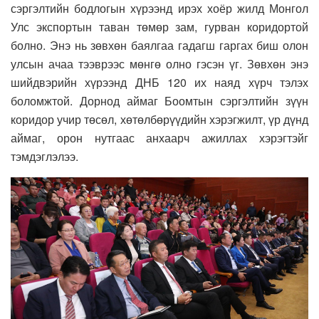
сэргэлтийн бодлогын хүрээнд ирэх хоёр жилд Монгол
Улс экспортын таван төмөр зам, гурван коридортой
болно. Энэ нь зөвхөн баялгаа гадагш гаргах биш олон
улсын ачаа тээврээс мөнгө олно гэсэн үг. Зөвхөн энэ
шийдвэрийн хүрээнд ДНБ 120 их наяд хүрч тэлэх
боломжтой. Дорнод аймаг Боомтын сэргэлтийн зүүн
коридор учир төсөл, хөтөлбөрүүдийн хэрэгжилт, үр дүнд
аймаг, орон нутгаас анхаарч ажиллах хэрэгтэйг
тэмдэглэлээ.