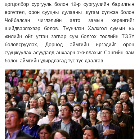
цогцолбор сургууль болон 12-р сургуулийн барилгын
өргөтгөл, орон сууцны дулааны шугам сүлжээ болон
Чойбалсан чиглэлийн авто замын хөрөнгийг
шийдвэрлэхээр болов. Түүнчлэн Халхгол сумын 85
жилийн ойг угтан загвар сум болгох төслийн ТЭЗҮ
боловсруулах, Дорнод аймгийн иргэдийг орон
сууцжуулах асуудалд анхаарч ажиллахыг Сангийн яам
болон аймгийн удирдлагад тус тус даалгав.