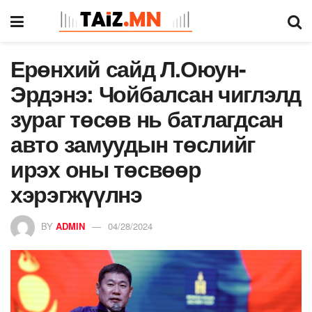
Ерөнхий сайд Л.Оюун-
Эрдэнэ: Чойбалсан чиглэлд
зураг төсөв нь батлагдсан
авто замуудын төслийг
ирэх оны төсвөөр
хэрэгжүүлнэ
BY
ADMIN
04/28/2024