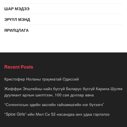
ШАР МЭДЭЭ
ЭРҮҮЛ МЭНД
ЯРИЛЦЛАГА
Recent Posts
Кристофер Ноланы трауматай Одиссей
Жеффри Эпштейны найз бүсгүй Беларус бүсгүй Карина Шуляк
дуулиант арлын шилтгээн, 100 сая доллар авна
“Солонгосын эдийн засгийн гайхамшгийн нэг бүтээгч”
“Spice Girls”-ийн Мел Си 52 насандаа анх удаа гэрлэлээ