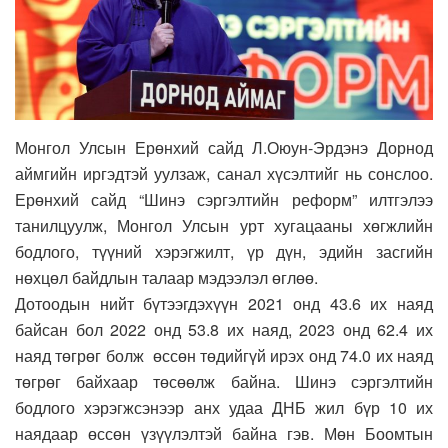
Монгол Улсын Ерөнхий сайд Л.Оюун-Эрдэнэ Дорнод
аймгийн иргэдтэй уулзаж, санал хүсэлтийг нь сонслоо.
Ерөнхий сайд “Шинэ сэргэлтийн реформ” илтгэлээ
танилцуулж, Монгол Улсын урт хугацааны хөгжлийн
бодлого, түүний хэрэгжилт, үр дүн, эдийн засгийн
нөхцөл байдлын талаар мэдээлэл өглөө.
Дотоодын нийт бүтээгдэхүүн 2021 онд 43.6 их наяд
байсан бол 2022 онд 53.8 их наяд, 2023 онд 62.4 их
наяд төгрөг болж өссөн төдийгүй ирэх онд 74.0 их наяд
төгрөг байхаар төсөөлж байна. Шинэ сэргэлтийн
бодлого хэрэгжсэнээр анх удаа ДНБ жил бүр 10 их
наядаар өссөн үзүүлэлтэй байна гэв. Мөн Боомтын