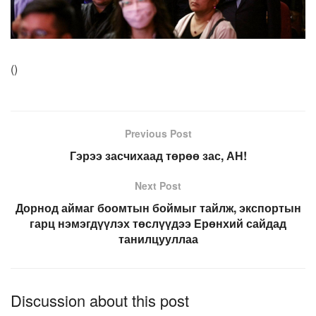
(
)
Previous Post
Гэрээ засчихаад төрөө зас, АН!
Next Post
Дорнод аймаг боомтын боймыг тайлж, экспортын
гарц нэмэгдүүлэх төслүүдээ Ерөнхий сайдад
танилцууллаа
Discussion about this post