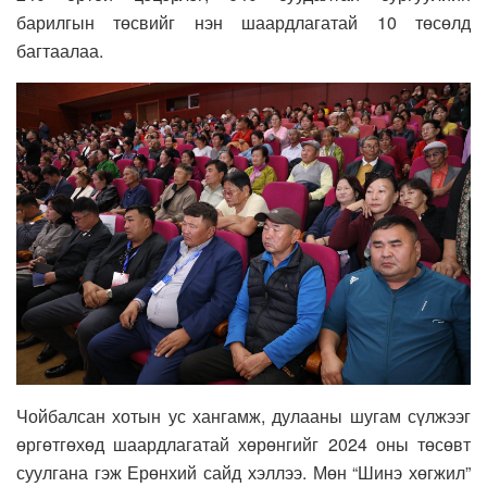
барилгын төсвийг нэн шаардлагатай 10 төсөлд
багтаалаа.
Чойбалсан хотын ус хангамж, дулааны шугам сүлжээг
өргөтгөхөд шаардлагатай хөрөнгийг 2024 оны төсөвт
суулгана гэж Ерөнхий сайд хэллээ. Мөн “Шинэ хөгжил”