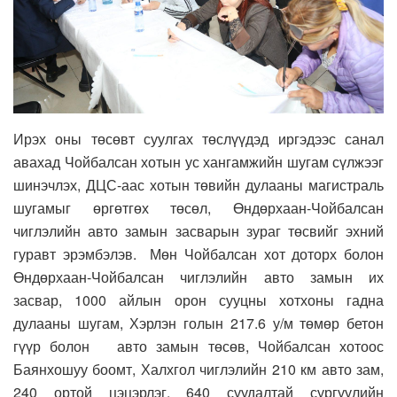
Ирэх оны төсөвт суулгах төслүүдэд иргэдээс санал
авахад Чойбалсан хотын ус хангамжийн шугам сүлжээг
шинэчлэх, ДЦС-аас хотын төвийн дулааны магистраль
шугамыг өргөтгөх төсөл, Өндөрхаан-Чойбалсан
чиглэлийн авто замын засварын зураг төсвийг эхний
гуравт эрэмбэлэв. Мөн Чойбалсан хот доторх болон
Өндөрхаан-Чойбалсан чиглэлийн авто замын их
засвар, 1000 айлын орон сууцны хотхоны гадна
дулааны шугам, Хэрлэн голын 217.6 у/м төмөр бетон
гүүр болон авто замын төсөв, Чойбалсан хотоос
Баянхошуу боомт, Халхгол чиглэлийн 210 км авто зам,
240 ортой цэцэрлэг, 640 суудалтай сургуулийн