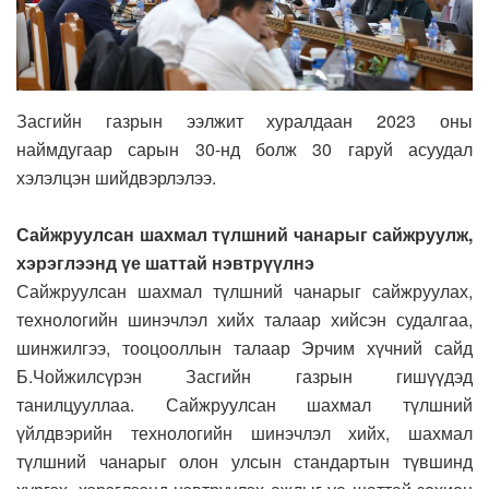
Засгийн газрын ээлжит хуралдаан 2023 оны
наймдугаар сарын 30-нд болж 30 гаруй асуудал
хэлэлцэн шийдвэрлэлээ.
Сайжруулсан шахмал түлшний чанарыг сайжруулж,
хэрэглээнд үе шаттай нэвтрүүлнэ
Сайжруулсан шахмал түлшний чанарыг сайжруулах,
технологийн шинэчлэл хийх талаар хийсэн судалгаа,
шинжилгээ, тооцооллын талаар Эрчим хүчний сайд
Б.Чойжилсүрэн Засгийн газрын гишүүдэд
танилцууллаа. Сайжруулсан шахмал түлшний
үйлдвэрийн технологийн шинэчлэл хийх, шахмал
түлшний чанарыг олон улсын стандартын түвшинд