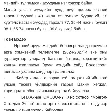
мэндийн тулгамдсан асуудлын нэг хэвээр байна.
Манай улсын хүүхдийн дунд шүд цоорох өвчний
тархалт сүүлийн 40 жилд 85 хувиас буураагүй, 12
хүртэлх настай хүүхдэд тархалт 77, 35-44 насны бүлэгт
98.1, 65-74 насны бүлэгт 99.8 хувьтай байна.
Товч мэдээ
· Иргэний эрүүл мэндийн боловсролыг дээшлүүлэх
арга хэмжээний төлөвлөгөө (2024-2027)-г энэ оны
гуравдугаар улиралд багтаан баталж, хэрэгжилтийг
хангаж ажиллахыг Эрүүл мэндийн сайд, Боловсрол,
шинжлэх ухааны сайд нарт даалгалаа.
· “Кибер халдлага, зөрчилтэй тэмцэх нийтийн төв”
улсын төсөвт үйлдвэрийн газрыг Цахим хөгжил,
харилцаа холбооны яамны дэргэд байгууллаа.
· БНХАУ-ын ӨМӨЗО-ны Хөх хотноо “Монгол-
Хятадын Экспо” экспо арга хэмжээг энэ оны есдүгээр
сарын 6-10-нд зохион байгуулна.