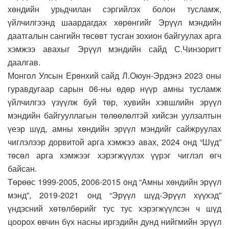
хөндийн урьдчилан сэргийлэх болон тусламж,
үйлчилгээнд шаардагдах хөрөнгийг Эрүүл мэндийн
даатгалын сангийн төсөвт тусган зохион байгуулах арга
хэмжээ авахыг Эрүүл мэндийн сайд С.Чинзоригт
даалгав.
Монгол Улсын Ерөнхий сайд Л.Оюун-Эрдэнэ 2023 оны
гуравдугаар сарын 06-ны өдөр нүүр амны тусламж
үйлчилгээ үзүүлж буй төр, хувийн хэвшлийн эрүүл
мэндийн байгууллагын төлөөлөлтэй хийсэн уулзалтын
үеэр шүд, амны хөндийн эрүүл мэндийг сайжруулах
чиглэлээр дорвитой арга хэмжээ авах, 2024 онд “Шүд”
төсөл арга хэмжээг хэрэгжүүлэх үүрэг чиглэл өгч
байсан.
Төрөөс 1999-2005, 2006-2015 онд “Амны хөндийн эрүүл
мэнд”, 2019-2021 онд “Эрүүл шүд-Эрүүл хүүхэд”
үндэсний хөтөлбөрийг тус тус хэрэгжүүлсэн ч шүд
цоорох өвчин бүх насны иргэдийн дунд нийгмийн эрүүл