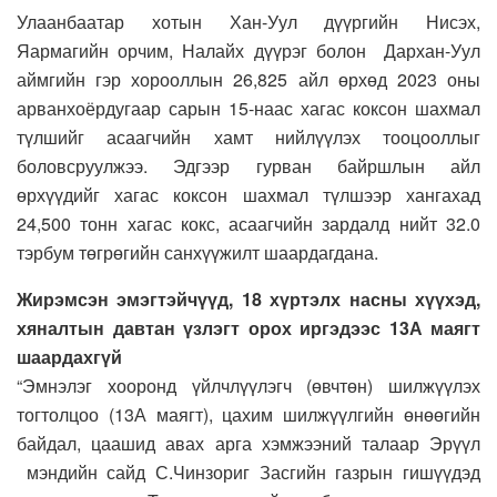
Улаанбаатар хотын Хан-Уул дүүргийн Нисэх,
Яармагийн орчим, Налайх дүүрэг болон Дархан-Уул
аймгийн гэр хорооллын 26,825 айл өрхөд 2023 оны
арванхоёрдугаар сарын 15-наас хагас коксон шахмал
түлшийг асаагчийн хамт нийлүүлэх тооцооллыг
боловсруулжээ. Эдгээр гурван байршлын айл
өрхүүдийг хагас коксон шахмал түлшээр хангахад
24,500 тонн хагас кокс, асаагчийн зардалд нийт 32.0
тэрбум төгрөгийн санхүүжилт шаардагдана.
Жирэмсэн эмэгтэйчүүд, 18 хүртэлх насны хүүхэд,
хяналтын давтан үзлэгт орох иргэдээс 13А маягт
шаардахгүй
“Эмнэлэг хооронд үйлчлүүлэгч (өвчтөн) шилжүүлэх
тогтолцоо (13А маягт), цахим шилжүүлгийн өнөөгийн
байдал, цаашид авах арга хэмжээний талаар Эрүүл
мэндийн сайд С.Чинзориг Засгийн газрын гишүүдэд