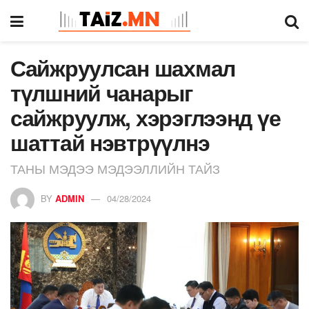
Сайжруулсан шахмал
түлшний чанарыг
сайжруулж, хэрэглээнд үе
шаттай нэвтрүүлнэ
ТАНЫ МЭДЭЭ МЭДЭЭЛЛИЙН ТАЙЗ
BY
ADMIN
04/28/2024