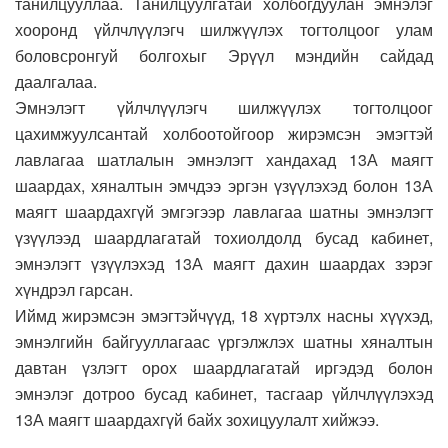
танилцууллаа. Танилцуулгатай холбогдуулан эмнэлэг
хооронд үйлчлүүлэгч шилжүүлэх тогтолцоог улам
боловсронгуй болгохыг Эрүүл мэндийн сайдад
даалгалаа.
Эмнэлэгт үйлчлүүлэгч шилжүүлэх тогтолцоог
цахимжуулсантай холбоотойгоор жирэмсэн эмэгтэй
лавлагаа шатлалын эмнэлэгт хандахад 13А маягт
шаардах, хяналтын эмчдээ эргэн үзүүлэхэд болон 13А
маягт шаардахгүй эмгэгээр лавлагаа шатны эмнэлэгт
үзүүлээд шаардлагатай тохиолдолд бусад кабинет,
эмнэлэгт үзүүлэхэд 13А маягт дахин шаардах зэрэг
хүндрэл гарсан.
Иймд жирэмсэн эмэгтэйчүүд, 18 хүртэлх насны хүүхэд,
эмнэлгийн байгууллагаас үргэлжлэх шатны хяналтын
давтан үзлэгт орох шаардлагатай иргэдэд болон
эмнэлэг дотроо бусад кабинет, тасгаар үйлчлүүлэхэд
13А маягт шаардахгүй байх зохицуулалт хийжээ.