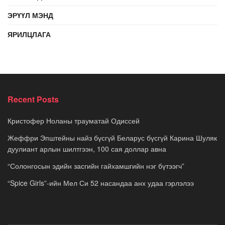
ЭРҮҮЛ МЭНД
ЯРИЛЦЛАГА
Recent Posts
Кристофер Ноланы трауматай Одиссей
Жеффри Эпштейны найз бүсгүй Беларус бүсгүй Карина Шуляк
дуулиант арлын шилтгээн, 100 сая доллар авна
“Солонгосын эдийн засгийн гайхамшгийн нэг бүтээгч”
“Spice Girls”-ийн Мел Си 52 насандаа анх удаа гэрлэлээ