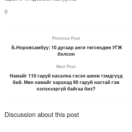
(
)
Previous Post
Б.Норовсамбуу: 10 дугаар анги төгсөхдөө УГЖ
болсон
Next Post
Намайг 110 гаруй насална гэсэн шинж тэмдгүүд
бий. Мөн намайг харахад 90 гаруй настай гэж
хэлэхээргүй байгаа биз?
Discussion about this post