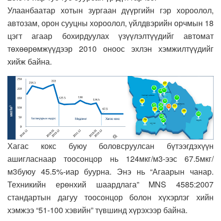
Улаанбаатар хотын зургаан дүүргийн гэр хороолол,
автозам, орон сууцны хороолол, үйлдвэрийн орчмын 18
цэгт агаар бохирдуулах үзүүлэлтүүдийг автомат
төхөөрөмжүүдээр 2010 оноос эхлэн хэмжилтүүдийг
хийж байна.
Хагас кокс буюу боловсруулсан бүтээгдэхүүн
ашигласнаар тоосонцор нь 124мкг/м3-ээс 67.5мкг/
м3буюу 45.5%-иар буурна. Энэ нь “Агаарын чанар.
Техникийн ерөнхий шаардлага” MNS 4585:2007
стандартын дагуу тоосонцор болон хүхэрлэг хийн
хэмжээ “51-100 хэвийн” түвшинд хүрэхээр байна.