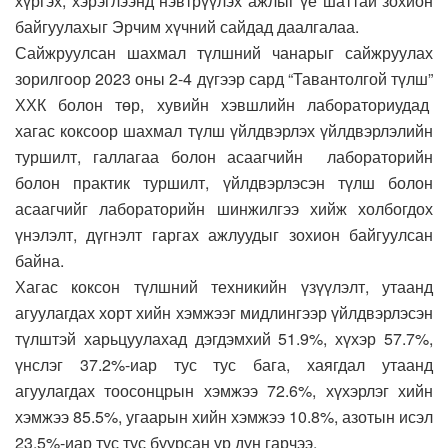
хүргэх, хэрэглээнд нэвтрүүлэх ажлыг үе шаттай зохион
байгуулахыг Эрчим хүчний сайдад даалгалаа.
Сайжруулсан шахмал түлшний чанарыг сайжруулах
зорилгоор 2023 оны 2-4 дүгээр сард “Тавантолгой түлш”
ХХК болон төр, хувийн хэвшлийн лабораториудад
хагас коксоор шахмал түлш үйлдвэрлэх үйлдвэрлэлийн
туршилт, галлагаа болон асаагчийн лабораторийн
болон практик туршилт, үйлдвэрлэсэн түлш болон
асаагчийг лабораторийн шинжилгээ хийж холбогдох
үнэлэлт, дүгнэлт гаргах ажлуудыг зохион байгуулсан
байна.
Хагас коксон түлшний техникийн үзүүлэлт, утаанд
агуулагдах хорт хийн хэмжээг мидлингээр үйлдвэрлэсэн
түлштэй харьцуулахад дэгдэмхий 51.9%, хүхэр 57.7%,
үнслэг 37.2%-иар тус тус бага, хаягдал утаанд
агуулагдах тоосонцрын хэмжээ 72.6%, хүхэрлэг хийн
хэмжээ 85.5%, угаарын хийн хэмжээ 10.8%, азотын исэл
23.5%-иар тус тус буурсан үр дүн гарчээ.