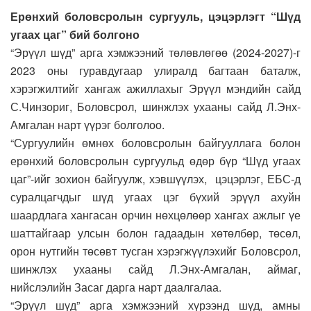
Ерөнхий боловсролын сургууль, цэцэрлэгт “Шүд
угаах цаг” бий болгоно
“Эрүүл шүд” арга хэмжээний төлөвлөгөө (2024-2027)-г
2023 оны гуравдугаар улиралд багтаан баталж,
хэрэгжилтийг хангаж ажиллахыг Эрүүл мэндийн сайд
С.Чинзориг, Боловсрол, шинжлэх ухааны сайд Л.Энх-
Амгалан нарт үүрэг болголоо.
“Сургуулийн өмнөх боловсролын байгууллага болон
ерөнхий боловсролын сургуульд өдөр бүр “Шүд угаах
цаг”-ийг зохион байгуулж, хэвшүүлэх, цэцэрлэг, ЕБС-д
суралцагчдыг шүд угаах цэг бүхий эрүүл ахуйн
шаардлага хангасан орчин нөхцөлөөр хангах ажлыг үе
шаттайгаар улсын болон гадаадын хөтөлбөр, төсөл,
орон нутгийн төсөвт тусган хэрэгжүүлэхийг Боловсрол,
шинжлэх ухааны сайд Л.Энх-Амгалан, аймаг,
нийслэлийн Засаг дарга нарт даалгалаа.
“Эрүүл шүд” арга хэмжээний хүрээнд шүд, амны