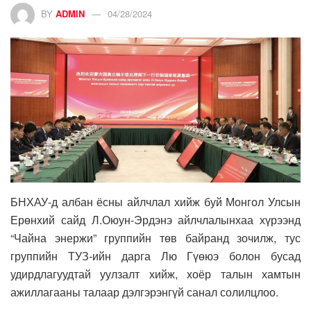
BY
ADMIN
04/28/2024
БНХАУ-д албан ёсны айлчлал хийж буй Монгол Улсын
Ерөнхий сайд Л.Оюун-Эрдэнэ айлчлалынхаа хүрээнд
“Чайна энержи” группийн төв байранд зочилж, тус
группийн ТУЗ-ийн дарга Лю Гүөюэ болон бусад
удирдлагуудтай уулзалт хийж, хоёр талын хамтын
ажиллагааны талаар дэлгэрэнгүй санал солилцлоо.