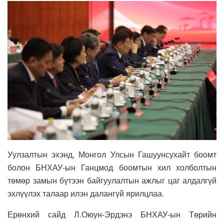
Уулзалтын эхэнд, Монгол Улсын Гашуунсухайт боомт
болон БНХАУ-ын Ганцмод боомтын хил холболтын
төмөр замын бүтээн байгуулалтын ажлыг цаг алдалгүй
эхлүүлэх талаар илэн далангүй ярилцлаа.
Ерөнхий сайд Л.Оюун-Эрдэнэ БНХАУ-ын Төрийн