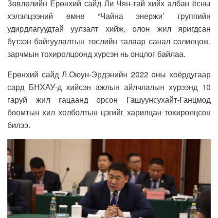
Зөвлөлийн Ерөнхий сайд Ли Чян-тай хийх албан ёсны
хэлэлцээний өмнө “Чайна энержи’ группийн
удирдлагуудтай уулзалт хийж, олон жил яригдсан
бүтээн байгуулалтын төслийн талаар санал солилцож,
зарчмын тохиролцоонд хүрсэн нь онцлог байлаа.
Ерөнхий сайд Л.Оюун-Эрдэнийн 2022 оны хоёрдугаар
сард БНХАУ-д хийсэн ажлын айлчлалын хүрээнд 10
гаруй жил гацаанд орсон Гашуунсухайт-Ганцмод
боомтын хил холболтын цэгийг харилцан тохиролцсон
билээ.