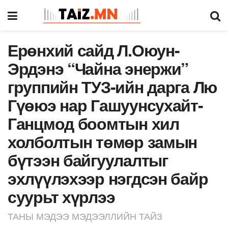
Ерөнхий сайд Л.Оюун-
Эрдэнэ “Чайна энержи”
группийн ТУЗ-ийн дарга Лю
Гүөюэ нар Гашуунсухайт-
Ганцмод боомтын хил
холболтын төмөр замын
бүтээн байгуулалтыг
эхлүүлэхээр нэгдсэн байр
суурьт хүрлээ
ТАНЫ МЭДЭЭ МЭДЭЭЛЛИЙН ТАЙЗ