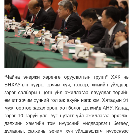
“Чайна энержи хөрөнгө оруулалтын групп” ХХК нь
БНХАУ-ын нүүрс, эрчим хүч, тээвэр, химийн үйлдвэр
зэрэг салбарын цогц үйл ажиллагаа явуулдаг төрийн
өмчит эрчим хүчний гол аж ахуйн нэгж юм. Хятадын 31
муж, өөртөө засах орон, хот болон дэлхийд АНУ, Канад
зэрэг 10 гаруй улс, бүс нутагт үйл ажиллагаа эрхэлж,
дэлхийн хамгийн том нүүрсний үйлдвэрлэгч бөгөөд
дулааны, салхины эрчим хүч үйлдвэрлэгч, нүүрснээс