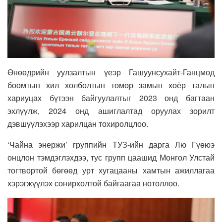
Өнөөдрийн уулзалтын үеэр Гашуунсухайт-Ганцмод
боомтын хил холболтын төмөр замын хоёр талын
хариуцах бүтээн байгуулалтыг 2023 онд багтаан
эхлүүлж, 2024 онд ашиглалтад оруулах зорилт
дэвшүүлэхээр харилцан тохиролцлоо.
‘Чайна энержи’ группийн ТУЗ-ийн дарга Лю Гүөюэ
онцлон тэмдэглэхдээ, тус групп цаашид Монгол Улстай
тогтвортой бөгөөд урт хугацааны хамтын ажиллагаа
хэрэгжүүлэх сонирхолтой байгаагаа нотоллоо.