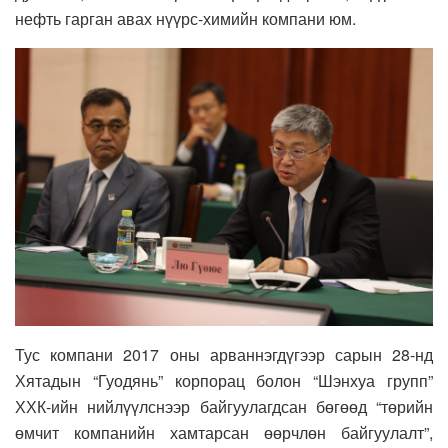
нефть гарган авах нүүрс-химийн компани юм.
Тус компани 2017 оны арваннэгдүгээр сарын 28-нд
Хятадын “Гуодянь” корпорац болон “Шэнхуа групп”
ХХК-ийн нийлүүлснээр байгуулагдсан бөгөөд “төрийн
өмчит компанийн хамтарсан өөрчлөн байгуулалт”,