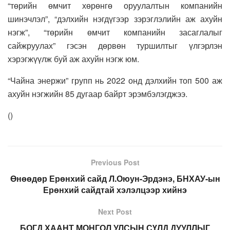
“төрийн өмчит хөрөнгө оруулалтын компанийн
шинэчлэл”, “дэлхийн нэгдүгээр зэрэглэлийн аж ахуйн
нэгж”, “төрийн өмчит компанийн засаглалыг
сайжруулах” гэсэн дөрвөн туршилтыг үлгэрлэн
хэрэгжүүлж буй аж ахуйн нэгж юм.
“Чайна энержи” групп нь 2022 онд дэлхийн топ 500 аж
ахуйн нэгжийн 85 дугаар байрт эрэмбэлэгджээ.
(
)
Previous Post
Өнөөдөр Ерөнхий сайд Л.Оюун-Эрдэнэ, БНХАУ-ын
Ерөнхий сайдтай хэлэлцээр хийнэ
Next Post
БОГД ХААНТ МОНГОЛ УЛСЫН СҮЛД ДУУЛЛЫГ