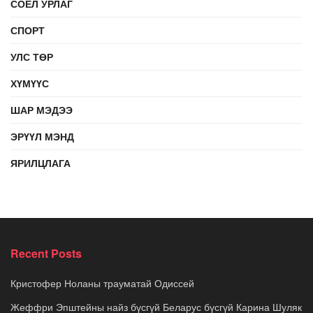
СОЁЛ УРЛАГ
СПОРТ
УЛС ТӨР
ХҮМҮҮС
ШАР МЭДЭЭ
ЭРҮҮЛ МЭНД
ЯРИЛЦЛАГА
Recent Posts
Кристофер Ноланы трауматай Одиссей
Жеффри Эпштейны найз бүсгүй Беларус бүсгүй Карина Шуляк