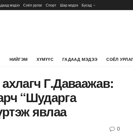
адаад мэдээ
Соёл урлаг
Спорт
Шар мэдээ
Бусад
Л
НИЙГЭМ
ХҮМҮҮС
ГАДААД МЭДЭЭ
СОЁЛ УРЛА
 ахлагч Г.Даваажав:
арч “Шударга
үртэж явлаа
0