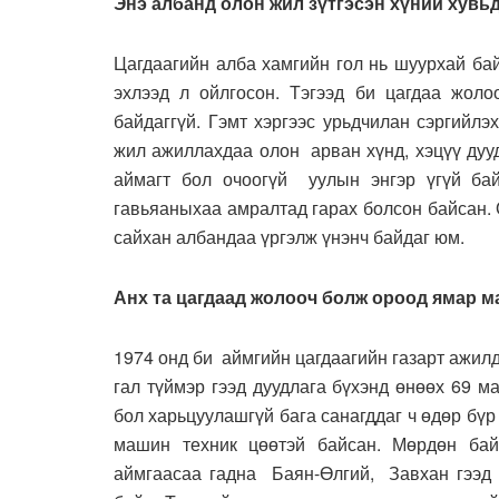
Энэ албанд олон жил зүтгэсэн хүний хувь
Цагдаагийн алба хамгийн гол нь шуурхай бай
эхлээд л ойлгосон. Тэгээд би цагдаа жол
байдаггүй. Гэмт хэргээс урьдчилан сэргийлэ
жил ажиллахдаа олон арван хүнд, хэцүү дуу
аймагт бол очоогүй уулын энгэр үгүй ба
гавьяаныхаа амралтад гарах болсон байсан. О
сайхан албандаа үргэлж үнэнч байдаг юм.
Анх та цагдаад жолооч болж ороод ямар 
1974 онд би аймгийн цагдаагийн газарт ажилд
гал түймэр гээд дуудлага бүхэнд өнөөх 69 
бол харьцуулашгүй бага санагддаг ч өдөр бүр 
машин техник цөөтэй байсан. Мөрдөн байц
аймгаасаа гадна Баян-Өлгий, Завхан гээд 