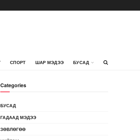
Г
СПОРТ
ШАР МЭДЭЭ
БУСАД
Categories
БУСАД
ГАДААД МЭДЭЭ
ЗӨВЛӨГӨӨ