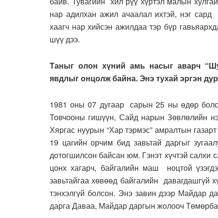
байв. Тувагийн хил рүү хүртэл малын хулгай
нар адилхан ажил ачаалал ихтэй, нэг сард 
хаагч нар хийсэн ажилдаа тэр бүр гавьяарх
шүү дээ.
Таныг олон хүний амь насыг аварч “Ш
явдлыг онцолж байна. Энэ тухай эргэн дур
1981 оны 07 дугаар сарын 25 ны өдөр бол
Товчооны гишүүн, Сайд нарын Зөвлөлийн нэ
Хяргас нуурын “Хар тэрмэс” амралтын газар
19 цагийн орчим бид завьтай даргыг зугаа
дотогшилсон байсан юм. Гэнэт хүчтэй салхи 
цонх хагарч, байгалийн маш ноцтой үзэгдэ
завьтайгаа хөвөөд байгалийн давагдашгүй хү
тэнхэлгүй болсон. Энэ завин дээр Майдар д
дарга Даваа, Майдар даргын жолооч Төмөрбаа