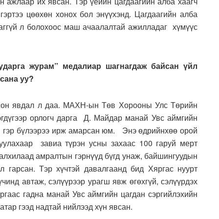
н ажлаар их явсан. Тэр үеийн цагдаагийн алба хаагч
гэртээ цөөхөн хонох бол энүүхэнд. Цагдаагийн алба
даггүй л болохоос маш ачаалалтай ажилладаг хүмүүс
ударга журам” медалиар шагнагдаж байсан үйл
сана уу?
сон явдал л даа. МАХН-ын Төв Хорооны Улс Төрийн
гдүгээр орлогч дарга Д. Майдар манай Увс аймгийн
т гэр бүлээрээ ирж амарсан юм. Энэ өдрийнхөө орой
луулахаар завиа түрэн усны захаас 100 гаруй мерт
салхилаад амралтын гэрнүүд бүгд унаж, байшингуудын
л гарсан. Тэр хүчтэй давалгаанд бид Хяргас нуурт
чинд автаж, сэлүүрээр урагш явж өгөхгүй, сэлүүрдэх
аргаас гадна манай Увс аймгийн цагдан сэргийлэхийн
тар гээд надтай нийлээд хүн явсан.