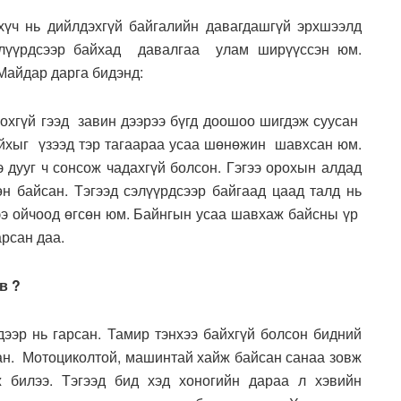
үч нь дийлдэхгүй байгалийн давагдашгүй эрхшээлд
элүүрдсээр байхад давалгаа улам ширүүссэн юм.
Майдар дарга бидэнд:
лохгүй гээд завин дээрээ бүгд доошоо шигдэж суусан
айхыг үзээд тэр тагаараа усаа шөнөжин шавхсан юм.
э дууг ч сонсож чадахгүй болсон. Гэгээ орохын алдад
өн байсан. Тэгээд сэлүүрдсээр байгаад цаад талд нь
рээ ойчоод өгсөн юм. Байнгын усаа шавхаж байсны үр
рсан даа.
в ?
дээр нь гарсан. Тамир тэнхээ байхгүй болсон бидний
сан. Мотоциколтой, машинтай хайж байсан санаа зовж
 билээ. Тэгээд бид хэд хоногийн дараа л хэвийн