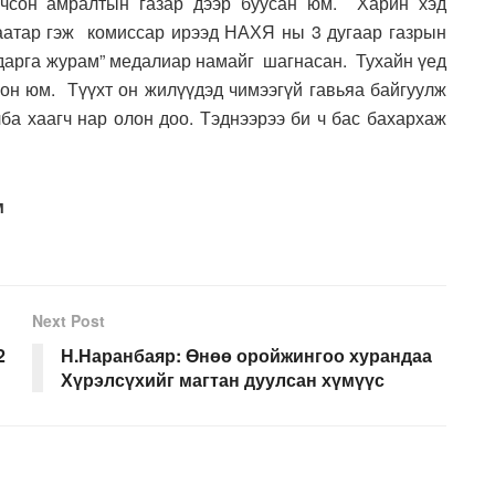
очсон амралтын газар дээр буусан юм. Харин хэд
аатар гэж комиссар ирээд НАХЯ ны 3 дугаар газрын
ударга журам” медалиар намайг шагнасан. Тухайн үед
рсон юм. Түүхт он жилүүдэд чимээгүй гавьяа байгуулж
ба хаагч нар олон доо. Тэднээрээ би ч бас бахархаж
м
Next Post
2
Н.Наранбаяр: Өнөө оройжингоо хурандаа
Хүрэлсүхийг магтан дуулсан хүмүүс