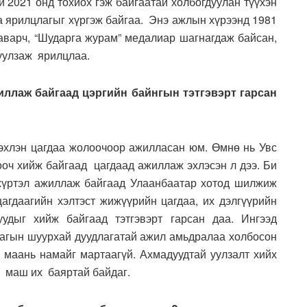
й 2021 онд тохиох гэж байгаатай холбогдуулан түүхэн
а ярилцлагыг хүргэж байгаа. Энэ ажлын хүрээнд 1981
 аварч, “Шударга журам” медалиар шагнагдаж байсан,
 уулзаж ярилцлаа.
иллаж байгаад цэргийн байнгын тэтгэвэрт гарсан
 эхлэн цагдаа жолоочоор ажилласан юм. Өмнө нь Увс
ооч хийж байгаад цагдаад ажиллаж эхлэсэн л дээ. Би
 хүртэл ажиллаж байгаад Улаанбаатар хотод шилжиж
гдаагийн хэлтэст жижүүрийн цагдаа, их дэлгүүрийн
уудыг хийж байгаад тэтгэвэрт гарсан даа. Ингээд
агын шуурхай дуудлагатай ажил амьдралаа холбосон
а маань намайг мартаагүй. Ахмадуудтай уулзалт хийх
т маш их баяртай байдаг.