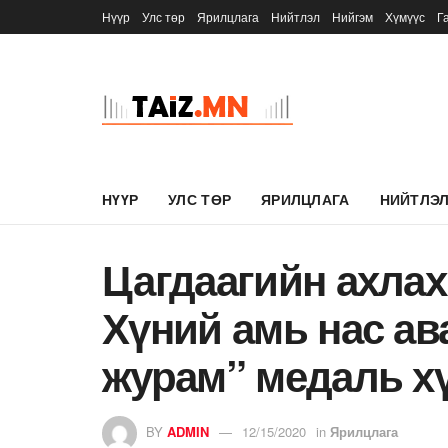
Нүүр
Улс төр
Ярилцлага
Нийтлэл
Нийгэм
Хүмүүс
Г
НҮҮР
УЛС ТӨР
ЯРИЛЦЛАГА
НИЙТЛЭ
Цагдаагийн ахлах
Хүний амь нас ав
журам” медаль х
BY
ADMIN
12/15/2020
in
Ярилцлага