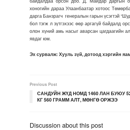
байдалдаа орсон доо. Д. Майдар даргын 
хоногийн дараа Улаанбаатар хотоос Төмөрб
дарга Банзрагч генералын гарын үсэгтэй “Ш
бол тэгж л зүтгэхээс өөр аргагүй байдалд о
олон хүний амь насыг аварсан цагдаагийн ал
явдаг юм.
Эх сурвалж: Хууль зүй, дотоод хэргийн яа
Previous Post
САНДУЙН ЖҮД НОМД 1460 ЛАН БУЮУ 5
КГ 560 ГРАММ АЛТ, МӨНГӨ ОРЖЭЭ
Discussion about this post