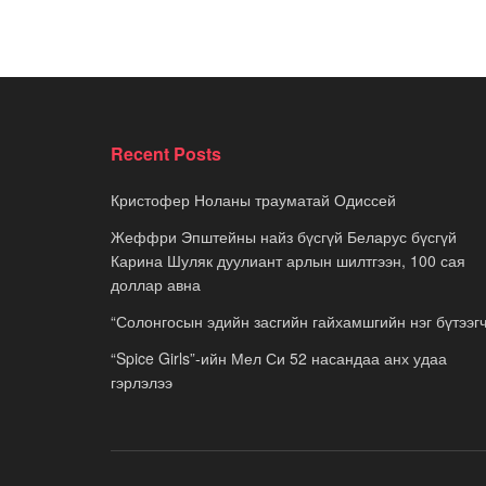
Recent Posts
Кристофер Ноланы трауматай Одиссей
Жеффри Эпштейны найз бүсгүй Беларус бүсгүй
Карина Шуляк дуулиант арлын шилтгээн, 100 сая
доллар авна
“Солонгосын эдийн засгийн гайхамшгийн нэг бүтээгч
“Spice Girls”-ийн Мел Си 52 насандаа анх удаа
гэрлэлээ