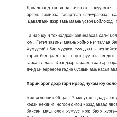
Давалгаанд хөөгдөөд хчинээн сэлүүрдэвч х
орсон. Тамираа тасартлаа сэлүүрээрээ с
Давалгаан дээр завь маань үсэрч цойлоход, 
Та нар юу ч тохиолдсон завинаасаа салж бо
юм. Гэтэл завины маань хойно нэг таглаа б
Хүмүүсийн бие муудаж, сүүлдээ нэг нэгнийхэ
харин бид цаад талын эрэг рүү нэлээд дөхс
гарсан л даа. Эрэг дээр гараад л хар эрчээ
дүнд би өөрөөсөө гадна бусдын амь насыг ава
Харин эрэг дээр гарч ирээд чухам юу боло
Бид өглөөний 05 цаг 17 минутад цаад эрэг 
хэдэн нөхдийг ногоон онгоц ирээд аваад яв
байсан маш олон хүмүүс ирж баяр хүргэж