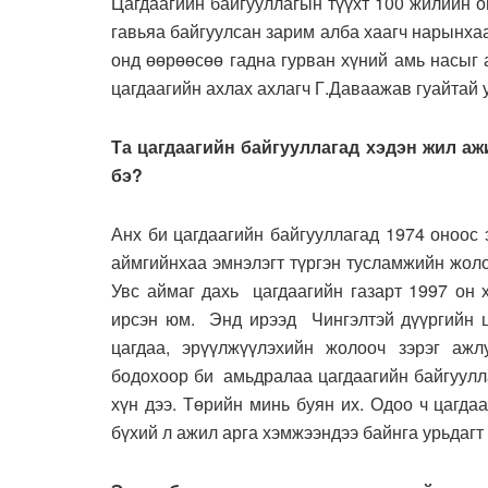
Цагдаагийн байгууллагын түүхт 100 жилийн о
гавьяа байгуулсан зарим алба хаагч нарынха
онд өөрөөсөө гадна гурван хүний амь насыг
цагдаагийн ахлах ахлагч Г.Даваажав гуайтай
Та цагдаагийн байгууллагад хэдэн жил аж
бэ?
Анх би цагдаагийн байгууллагад 1974 оноос
аймгийнхаа эмнэлэгт түргэн тусламжийн жол
Увс аймаг дахь цагдаагийн газарт 1997 он
ирсэн юм. Энд ирээд Чингэлтэй дүүргийн ца
цагдаа, эрүүлжүүлэхийн жолооч зэрэг ажл
бодохоор би амьдралаа цагдаагийн байгуулл
хүн дээ. Төрийн минь буян их. Одоо ч цагда
бүхий л ажил арга хэмжээндээ байнга урьдаг