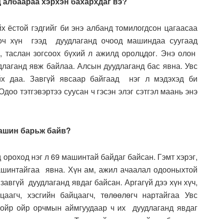
д албаараа хэрхэн бахархдаг вэ?
х ёстой гэдгийг би энэ албанд томилогдсон цагаасаа
ооч хүн гээд дуудлаганд очоод машиндаа суугаад
х, таслан зогсоох бүхий л ажилд оролцдог. Энэ олон
длаганд явж байлаа. Алсын дуудлаганд бас явна. Увс
йх даа. Завгүй явсаар байгаад нэг л мэдэхэд би
доо тэтгэвэртээ суусан ч гэсэн элэг сэтгэл маань энэ
машин барьж байв?
 ороход нэг л 69 машинтай байдаг байсан. Гэмт хэрэг,
машинтайгаа явна. Хүн ам, ажил ачаалал одооныхтой
завгүй дуудлаганд явдаг байсан. Аргагүй дээ хүн хүч,
аагч, хэсгийн байцаагч, төлөөлөгч нартайгаа Увс
ойр ойр орчмын аймгуудаар ч их дуудлаганд явдаг