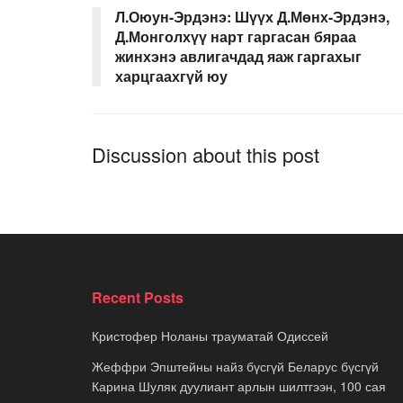
Л.Оюун-Эрдэнэ: Шүүх Д.Мөнх-Эрдэнэ,
Д.Монголхүү нарт гаргасан бяраа
жинхэнэ авлигачдад яаж гаргахыг
харцгаахгүй юу
Discussion about this post
Recent Posts
Кристофер Ноланы трауматай Одиссей
Жеффри Эпштейны найз бүсгүй Беларус бүсгүй
Карина Шуляк дуулиант арлын шилтгээн, 100 сая