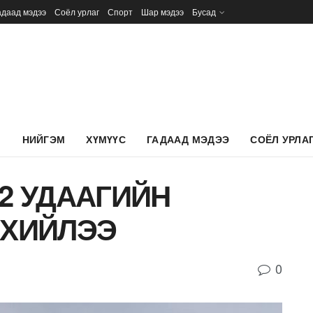
адаад мэдээ
Соёл урлаг
Спорт
Шар мэдээ
Бусад
Л
НИЙГЭМ
ХҮМҮҮС
ГАДААД МЭДЭЭ
СОЁЛ УРЛА
2 УДААГИЙН
 ХИЙЛЭЭ
0