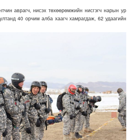
нтчин аврагч, нисэх төхөөрөмжийн нисгэгч нарын ур
ултанд 40 орчим алба хаагч хамрагдаж, 62 удаагийн