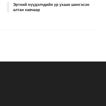
Эртний нүүдэлчдийн ур ухаан шингэсэн
алтан хавчаар