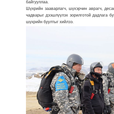
байгууллаа.
Шүхрийн зааварлагч, шүхэрчин аврагч, деса
чадварыг дээшлүүлэх зорилготой дадлага бу
шүхрийн буултыг хийлээ.