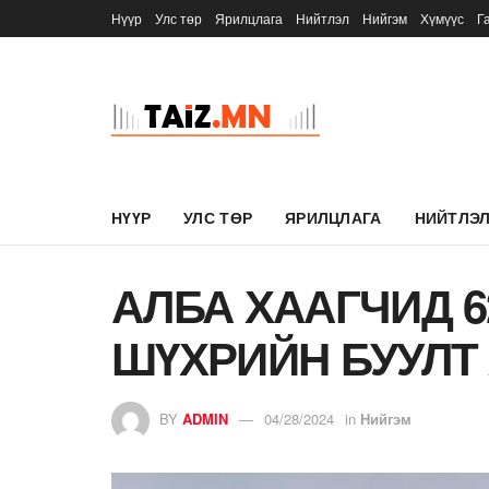
Нүүр
Улс төр
Ярилцлага
Нийтлэл
Нийгэм
Хүмүүс
Г
НҮҮР
УЛС ТӨР
ЯРИЛЦЛАГА
НИЙТЛЭ
АЛБА ХААГЧИД 6
ШҮХРИЙН БУУЛТ
BY
ADMIN
04/28/2024
in
Нийгэм