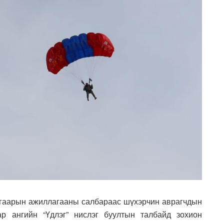
гаарын ажиллагааны салбараас шүхэрчин аврагчдын
ар ангийн “Үдлэг” нислэг буултын талбайд зохион