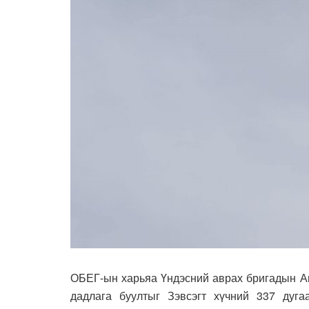
ОБЕГ-ын харьяа Үндэсний аврах бригадын А
дадлага буултыг Зэвсэгт хүчний 337 дуга