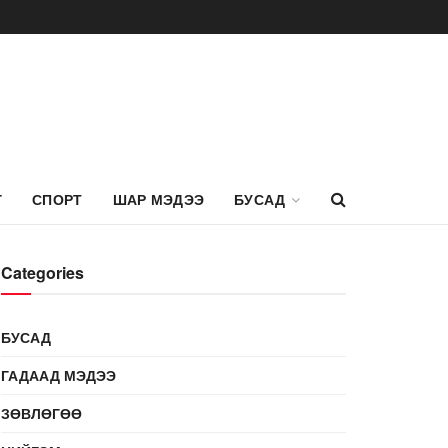
Г
СПОРТ
ШАР МЭДЭЭ
БУСАД
Categories
БУСАД
ГАДААД МЭДЭЭ
ЗӨВЛӨГӨӨ