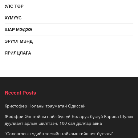
УЛС ТӨР
ХҮМҮҮС
ШАР МЭДЭЭ
ЭРҮҮЛ МЭНД
ЯРИЛЦЛАГА
Recent Posts
Кристофер Ноланы трауматай Одиссей
Жеффри Эпштейны найз бүсгүй Беларус бүсгүй Карина Шуляк
дуулиант арлын шилтгээн, 100 сая доллар авна
“Солонгосын эдийн засгийн гайхамшгийн нэг бүтээгч”