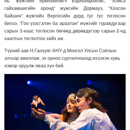
нь” жүжгийн ерөнхийлөгч Барбонфойлис, “Алиса
гайхамшигийн оронд” жүжгийн Дормауз, “Хоосон
байшин” жүжгийн Вергесийн дүрд тус тус тоглосон
билээ. “Гоо үзэсгэлэн ба араатан” жүжгийг гуравдугаар
сарын 3-наас тоглосон бөгөөд дөрөвдүгээр сарын 2-нд
хаалтын тоглолтоо хийх аж.
Түүний аав Н.Ганхуяг АНУ-д Монгол Улсын Соёлын
элчээр ажиллаж, эх орноо сурталчлахад ихээхэн хувь
нэмэр оруулж яваа хүн бий.