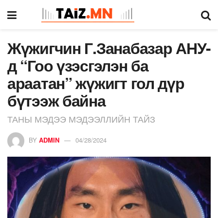
Жүжигчин Г.Занабазар АНУ-
д “Гоо үзэсгэлэн ба
араатан” жүжигт гол дүр
бүтээж байна
ТАНЫ МЭДЭЭ МЭДЭЭЛЛИЙН ТАЙЗ
BY
ADMIN
04/28/2024