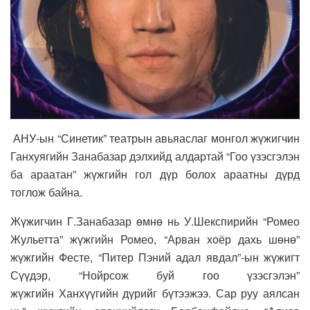
АНУ-ын “Синетик” театрын авьяаслаг монгол жүжигчин
Ганхуягийн Занабазар дэлхийд алдартай “Гоо үзэсгэлэн
ба араатан” жүжгийн гол дүр болох араатны дүрд
тоглож байна.
Жүжигчин Г.Занабазар өмнө нь У.Шекспирийн “Ромео
Жульетта” жүжгийн Ромео, “Арван хоёр дахь шөнө”
жүжгийн Фесте, “Питер Пэний адал явдал”-ын жүжигт
Сүүдэр, “Нойрсож буй гоо үзэсгэлэн”
жүжгийн Ханхүүгийн дүрийг бүтээжээ. Сар руу аялсан