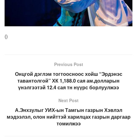
(
)
Previous Post
Онцгой дэглэм тогтоосноос хойш “Эрдэнэс
тавантолгой” ХК 1,188.0 сая ам.долларын
үнэлгээтэй 12.4 сая тн нүүрс борлуулжээ
Next Post
А.Энхзулыг УИХ-ын Тамгын газрын Хэвлэл
мэдээлэл, олон нийттэй харилцах газрын даргаар
томилжээ