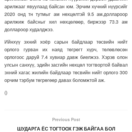
арилжааг явуулаад байсан юм. Эрчим хүчний нүүрсийг
2020 онд тн тутмыг ам нөхцөлтэй 9.5 ам.доллароор
арилжиж байсныг хил нөхцөлөөр, биржээр 73.3 ам
доллароор худалджээ.
Ийнхүү эхний хоёр сарын байдлаар төсвийн нийт
орлого гурван их наяд төгрөгт хүрч, төлөвлөсөн
орлогоос даруй 7.4 хувиар давж биелжээ. Хэрэв олон
улсын санхүү, эдийн засгийн нөхцөл тогтвортой байвал
эхний хагас жилийн байдлаар төсвийн нийт орлого 300
орчим тэрбум төгрөгөөр давах боломжтой аж.
(
)
Previous Post
ШУДАРГА ЁС ТОГТООХ ГЭЖ БАЙГАА БОЛ