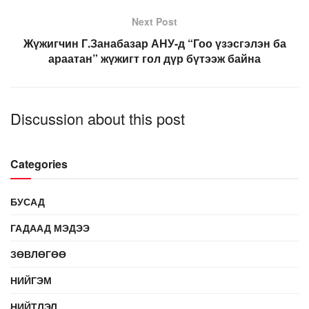
Next Post
Жүжигчин Г.Занабазар АНУ-д “Гоо үзэсгэлэн ба
араатан” жүжигт гол дүр бүтээж байна
Discussion about this post
Categories
БУСАД
ГАДААД МЭДЭЭ
ЗӨВЛӨГӨӨ
НИЙГЭМ
НИЙТЛЭЛ