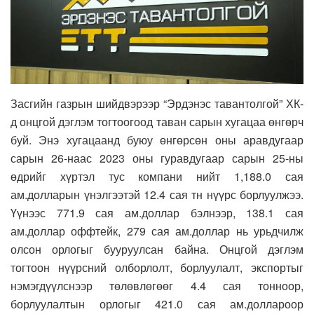
Засгийн газрын шийдвэрээр “Эрдэнэс тавантолгой” ХК-
д онцгой дэглэм тогтоогоод таван сарын хугацаа өнгөрч
буй. Энэ хугацаанд буюу өнгөрсөн оны аравдугаар
сарын 26-наас 2023 оны гуравдугаар сарын 25-ны
өдрийг хүртэл тус компани нийт 1,188.0 сая
ам.долларын үнэлгээтэй 12.4 сая тн нүүрс борлуулжээ.
Үүнээс 771.9 сая ам.доллар бэлнээр, 138.1 сая
ам.доллар оффтейк, 279 сая ам.доллар нь урьдчилж
олсон орлогыг бууруулсан байна. Онцгой дэглэм
тогтоон нүүрсний олборлолт, борлуулалт, экспортыг
нэмэгдүүлснээр төлөвлөгөөг 4.4 сая тонноор,
борлуулалтын орлогыг 421.0 сая ам.доллароор