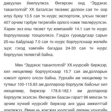
давуулан биелүүлжээ. Өнгөрсөн онд “Эрдэнэс
тавантолгой” ХК баталсан төсвөөс долоон сая тн- оор
илүү буюу 13.5 сая тн нүүрс экспортолж, улсын төсөвт
407 орчим тэрбум төгрөгийн орлого нэмж төвлөрүүлсэн.
Харин энэ оны төсөвт тус компанийг 14.1 сая тн нүүрс
борлуулахаар тооцоолжээ. Гэхдээ гуравдугаар сарын
25-ны байдлаар 7.0 сая тн нүүрс борлуулснаар жилийн
эцэс гэхэд хамгийн багадаа 24-30 сая тн нүүрс
борлуулах төлөвтэй байна.
Мөн “Эрдэнэс тавантолгой” ХК нүүрсийг биржээр,
хил нөхцөлөөр борлуулснаар 15.7 сая ам.долларын
нэмэлт орлого олсон байна. Уурхайн ам нөхцөлөөр тн
тутмыг 100-115.83 ам доллароор борлуулж байсныг хил
нөхцөлөөр, биржээр 178.6-182.1 ам доллароор
борлуулж эхэлсэн. Өнгөрсөн баасан гарагт 96 мянган тн
эрчим хүчний нүүрсийг биржээр анх удаа амжилттай
арилжжээ. Өмнө нь коксжих нүүрсний дөрвөн удаагийн