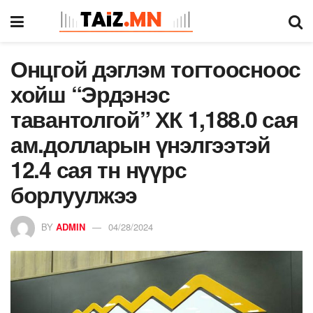
Онцгой дэглэм тогтоосноос
хойш “Эрдэнэс
тавантолгой” ХК 1,188.0 сая
ам.долларын үнэлгээтэй
12.4 сая тн нүүрс
борлуулжээ
BY
ADMIN
04/28/2024